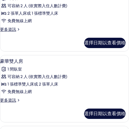
標
選
可容納 2 人 (依實際入住人數計費)
準
條
2 張單人床或 1 張標準雙人床
雙
件
免費無線上網
人
更
更多資訊
房
多
的
標
選擇日期以查看價格
準
所
雙
有
人
豪華雙人房 | 迷你吧、遮光布/窗簾、
顯
14
房
豪華雙人房
相
示
的
片
1 間臥室
詳
豪
情
可容納 2 人 (依實際入住人數計費)
華
1 張標準雙人床或 2 張單人床
雙
免費無線上網
人
更
更多資訊
房
多
的
豪
選擇日期以查看價格
華
所
雙
有
人
豪華三人房 | 迷你吧、遮光布/窗簾、