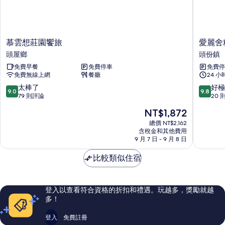
慕
愛
慕雲想莊園饗旅
愛麗舍
雲
麗
頭屋鄉
頭份鎮
想
舍
免費早餐
免費停車
免費停
莊
精
免費無線上網
餐廳
24 
園
品
饗
旅
9.0
9.8
太棒了
好極
9.0
9.8
旅
館
分，
分，
79 則評論
20 
頭
頭
滿
滿
現
NT$1,872
屋
份
分
分
在
鄉
鎮
10
10
總價 NT$2,162
價
含稅金和其他費用
分，
分，
格
9 月 7 日 - 9 月 8 日
太
好
為
棒
極
NT$1,872
比較類似住宿
了，
了，
79
20
則
則
評
評
登入以查看符合資格的折扣和禮遇。玩越多，獎勵就越
論
論
多！
登入
免費註冊