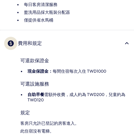
每日客房清潔服務
盥洗用品採大瓶裝分配器
僅提供省水馬桶
費用和規定
可退款保證金
現金保證金：
每間住宿每次入住 TWD1000
可選設施服務
自助早餐
需額外收費，成人約為 TWD200，兒童約為
TWD120
規定
客房只允許已登記的房客進入。
此住宿沒有電梯。