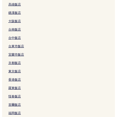
&
t
e
連
高雄飯店
B
a
s
結
的
y
o
礁溪飯店
連
的
r
結
連
e
大阪飯店
結
的
連
台南飯店
結
台中飯店
台東市飯店
宜蘭市飯店
京都飯店
東京飯店
香港飯店
羅東飯店
恆春飯店
首爾飯店
福岡飯店