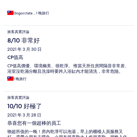
Gogocctata，1 晚旅行
旅客真實評論
8/10 非常好
2021 年 3 月 30 日
CP值高
CP值高價優、環境幽美、很乾淨。 惟當天所住房間隔音非常差、
浴室沒乾濕分離且洗澡時要跨入浴缸內才能清洗，非常危險。
1 晚旅行
旅客真實評論
10/10 好極了
2021 年 3 月 28 日
恭喜您有一個超棒的員工
物超所值的一晚！房內乾淨可以泡湯，早上的櫃檯人員服務又