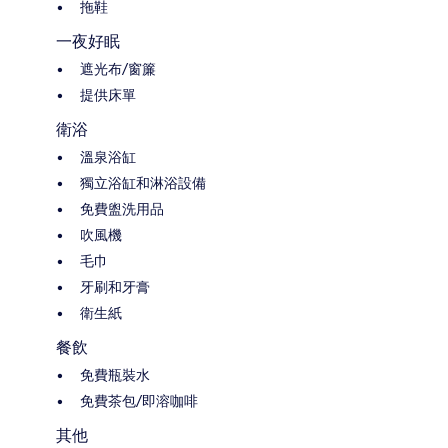
拖鞋
一夜好眠
遮光布/窗簾
提供床單
衛浴
溫泉浴缸
獨立浴缸和淋浴設備
免費盥洗用品
吹風機
毛巾
牙刷和牙膏
衛生紙
餐飲
免費瓶裝水
免費茶包/即溶咖啡
其他