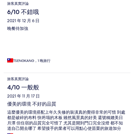
旅客真實評論
6/10 不錯哦
2021 年 12 月 6 日
晚餐待加強
TSENGKANG，1 晚旅行
旅客真實評論
4/10 一般般
2021 年 11 月 17 日
優美的環境 不好的品質
這麼優美的環境搭配上年久失修的裝潢真的覺得非常的可惜 到處
都是破碎的布料 快坍塌的木板 雖然風景真的好美 還號稱媲美日
月潭 但住宿的品質完全可惜了 尤其是開到門口完全沒燈 都不知
道自己開去哪了 希望接手的業者可以用點心使苗栗的旅遊加分