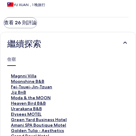
YU XUAN，1 晚旅行
查看 26 則評論
繼續探索
住宿
M
Magnni Villa
a
M
Moonshine B&B
g
o
F
Fei-Tsuei-Jin-Tzuan
n
o
e
J
Jjz BnB
n
n
i
j
M
Moda & the MOON
i
s
-
z
o
H
Heaven Bird B&B
V
h
T
B
d
e
U
Urarakana B&B
i
i
s
n
a
a
r
E
Elysees MOTEL
l
n
u
B
&
v
a
l
G
Green Yard Business Hotel
l
e
e
的
t
e
r
y
r
A
Amani SPA Boutique Motel
a
B
i
連
h
n
a
s
e
m
G
Golden Tulip - Aesthetics
的
&
-
結
e
B
k
e
e
a
o
G