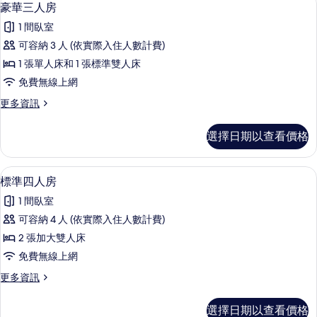
顯
10
房
豪華三人房
相
示
的
片
1 間臥室
詳
豪
情
可容納 3 人 (依實際入住人數計費)
華
1 張單人床和 1 張標準雙人床
三
免費無線上網
人
更
更多資訊
房
多
的
豪
選擇日期以查看價格
華
所
三
有
人
迷你吧、遮光布/窗簾、床單
顯
12
房
標準四人房
相
示
的
片
1 間臥室
詳
標
情
可容納 4 人 (依實際入住人數計費)
準
2 張加大雙人床
四
免費無線上網
人
更
更多資訊
房
多
的
標
選擇日期以查看價格
準