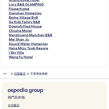
Grand Royal Hotel
連
B
J
M
i
a
e
n
n
l
r
L
L.m.s B&B GLAMPING
結
的
i
O
r
n
s
Y
i
d
a
.
F
Flowerhome
連
n
O
d
a
M
a
S
e
n
m
l
X
Xianshan Homestay
結
-
N
B
B
O
r
P
n
d
.
o
i
B
Beihe Village BnB
T
的
&
&
T
d
A
T
R
s
w
a
e
S
Six Kids Family B&B
z
連
B
B
E
B
B
u
o
B
e
n
i
i
D
Downshifted House
u
結
的
的
L
u
o
l
y
&
r
s
h
x
o
C
Chusha Motel
a
連
連
的
s
u
i
a
B
h
h
e
K
w
h
N
Nanzhuang Manchen B&B
n
結
結
連
i
t
p
l
G
o
a
V
i
n
u
a
M
Mei Shan Ju
的
結
n
i
-
H
L
m
n
i
d
s
s
n
e
S
Sound Water Homestay
連
e
q
A
o
A
e
H
l
s
h
h
z
i
o
H
Hana Mizu Tsuki Resore
結
s
u
e
t
M
的
o
l
F
i
a
h
S
u
a
I
I Sky Villa
s
e
s
e
P
連
m
a
a
f
M
u
h
n
n
S
W
Wang Fu Hotel
H
M
t
l
I
結
e
g
m
t
o
a
a
d
a
k
a
o
o
h
的
N
s
e
i
e
t
n
n
W
M
y
n
t
t
e
連
G
t
B
l
d
e
g
J
a
i
V
g
頭屋飯店
天童康旅會館
e
e
t
結
的
a
n
y
H
l
M
u
t
z
i
F
l
l
i
連
y
B
B
o
的
a
的
e
u
l
u
的
的
c
結
的
的
&
u
連
n
連
r
T
l
H
連
連
s
連
連
B
s
結
c
結
H
s
a
o
結
結
的
結
結
的
e
h
o
u
的
t
連
連
的
e
m
k
連
e
熱門目的地
結
結
連
n
e
i
結
l
結
B
s
R
的
台北飯店