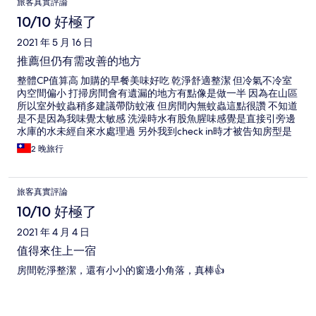
旅客真實評論
10/10 好極了
2021 年 5 月 16 日
推薦但仍有需改善的地方
整體CP值算高 加購的早餐美味好吃 乾淨舒適整潔 但冷氣不冷室
內空間偏小 打掃房間會有遺漏的地方有點像是做一半 因為在山區
所以室外蚊蟲稍多建議帶防蚊液 但房間內無蚊蟲這點很讚 不知道
是不是因為我味覺太敏感 洗澡時水有股魚腥味感覺是直接引旁邊
水庫的水未經自來水處理過 另外我到check in時才被告知房型是
無電視冰箱跟網路訂房網路 希望未來能在訂房網上特別加注 櫃檯
2 晚旅行
服務人員親切環境幽美 到了晚上又有另一種氣氛 適合情旅散步
未來有機會依然會來住
旅客真實評論
10/10 好極了
2021 年 4 月 4 日
值得來住上一宿
房間乾淨整潔，還有小小的窗邊小角落，真棒👍