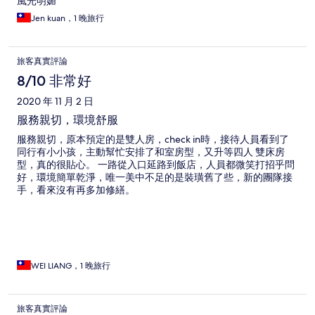
風光明媚
Jen kuan，1 晚旅行
旅客真實評論
8/10 非常好
2020 年 11 月 2 日
服務親切，環境舒服
服務親切，原本預定的是雙人房，check in時，接待人員看到了
同行有小小孩，主動幫忙安排了和室房型，又升等四人 雙床房
型，真的很貼心。 一路從入口延路到飯店，人員都微笑打招乎問
好，環境簡單乾淨，唯一美中不足的是裝璜舊了些，新的團隊接
手，看來沒有再多加修繕。
WEI LIANG，1 晚旅行
旅客真實評論