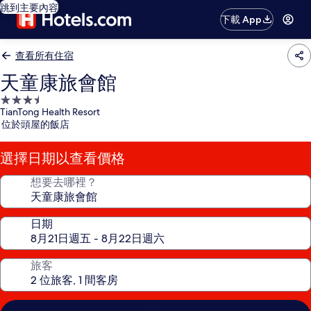
跳到主要內容
下載 App
查看所有住宿
天童康旅會館
3.5
TianTong Health Resort
星
位於頭屋的飯店
級
住
選擇日期以查看價格
宿
想要去哪裡？
日期
旅客