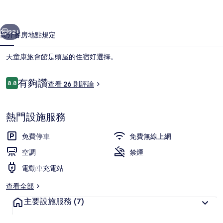
的
一個
下一個
相
92+
簡介
客房
地點
規定
片
天童康旅會館是頭屋的住宿好選擇。
集
評
有夠讚
8.8
查看 26 則評論
8.8 分，滿分 10 分，
論
熱門設施服務
免費停車
免費無線上網
涼亭
空調
禁煙
電動車充電站
查看全部
主要設施服務
(7)