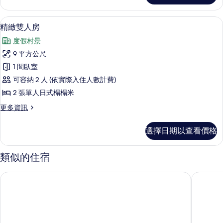
所
四
有
人
迷你吧、遮光布/窗簾、床單
顯
12
房
精緻雙人房
相
示
的
片
度假村景
詳
精
情
9 平方公尺
緻
1 間臥室
雙
可容納 2 人 (依實際入住人數計費)
人
2 張單人日式榻榻米
房
更
更多資訊
的
多
所
精
選擇日期以查看價格
緻
有
雙
相
人
類似的住宿
房
片
的
慕雲想莊園饗旅
愛麗舍精
詳
情