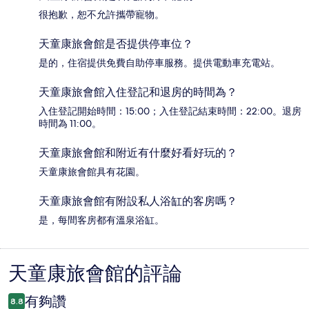
很抱歉，恕不允許攜帶寵物。
天童康旅會館是否提供停車位？
是的，住宿提供免費自助停車服務。提供電動車充電站。
天童康旅會館入住登記和退房的時間為？
入住登記開始時間：15:00；入住登記結束時間：22:00。退房
時間為 11:00。
天童康旅會館和附近有什麼好看好玩的？
天童康旅會館具有花園。
天童康旅會館有附設私人浴缸的客房嗎？
是，每間客房都有溫泉浴缸。
天童康旅會館的評論
評
論
有夠讚
8.8