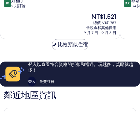
10.0
8.0
好極了
非常
10
8.0
商
中
分，
分，
2 則評論
174
旅
正
滿
滿
現
NT$1,521
線
館
分
分
在
西
彰
10
10
總價 NT$1,757
價
鄉
含稅金和其他費用
化
分，
分，
格
9 月 7 日 - 9 月 8 日
市
好
非
為
中
極
常
NT$1,521
比較類似住宿
心
了，
好，
2
174
則
則
評
評
登入以查看符合資格的折扣和禮遇。玩越多，獎勵就越
論
論
多！
登入
免費註冊
鄰近地區資訊