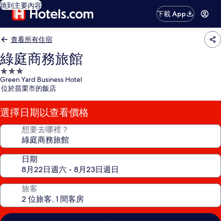
跳到主要內容
下載 App
查看所有住宿
綠庭商務旅館
3.0
Green Yard Business Hotel
星
位於苗栗市的飯店
級
住
選擇日期以查看價格
宿
想要去哪裡？
日期
旅客