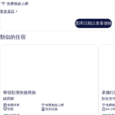
準
免費無線上網
雙
更
更多資訊
人
多
房
標
選擇日期以查看價格
準
的
雙
所
人
類似的住宿
房
有
的
華宿彰濱快捷商旅
承攜行旅
相
詳
情
片
華
承
華宿彰濱快捷商旅
承攜行
宿
攜
線西鄉
彰化市
彰
行
免費停車
免費無線上網
免費無
濱
旅
空調
洗衣設施
24 
快
彰
捷
化