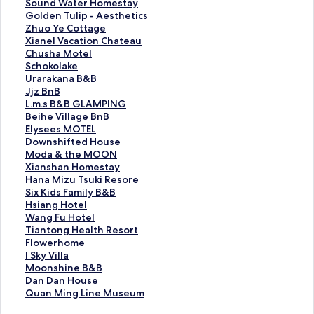
r
S
Sound Water Homestay
a
o
G
Golden Tulip - Aesthetics
n
u
o
Z
Zhuo Ye Cottage
d
n
l
h
X
Xianel Vacation Chateau
R
d
d
u
i
C
Chusha Motel
o
W
e
o
a
h
S
Schokolake
y
a
n
Y
n
u
c
U
Urarakana B&B
a
t
T
e
e
s
h
r
J
Jjz BnB
l
e
u
C
l
h
o
a
j
L
L.m.s B&B GLAMPING
H
r
l
o
V
a
k
r
z
.
B
Beihe Village BnB
o
H
i
t
a
M
o
a
B
m
e
E
Elysees MOTEL
t
o
p
t
c
o
l
k
n
.
i
l
D
Downshifted House
e
m
-
a
a
t
a
a
B
s
h
y
o
M
Moda & the MOON
l
e
A
g
t
e
k
n
的
B
e
s
w
o
X
Xianshan Homestay
的
s
e
e
i
l
e
a
連
&
V
e
n
d
i
H
Hana Mizu Tsuki Resore
連
t
s
的
o
的
的
B
結
B
i
e
s
a
a
a
S
Six Kids Family B&B
結
a
t
連
n
連
連
&
G
l
s
h
&
n
n
i
H
Hsiang Hotel
y
h
結
C
結
結
B
L
l
M
i
t
s
a
x
s
W
Wang Fu Hotel
的
e
h
的
A
a
O
f
h
h
M
K
i
a
T
Tiantong Health Resort
連
t
a
連
M
g
T
t
e
a
i
i
a
n
i
F
Flowerhome
結
i
t
結
P
e
E
e
M
n
z
d
n
g
a
l
I
I Sky Villa
c
e
I
B
L
d
O
H
u
s
g
F
n
o
S
M
Moonshine B&B
s
a
N
n
的
H
O
o
T
F
H
u
t
w
k
o
D
Dan Dan House
的
u
G
B
連
o
N
m
s
a
o
H
o
e
y
o
a
Q
Quan Ming Line Museum
連
的
的
的
結
u
的
e
u
m
t
o
n
r
V
n
n
u