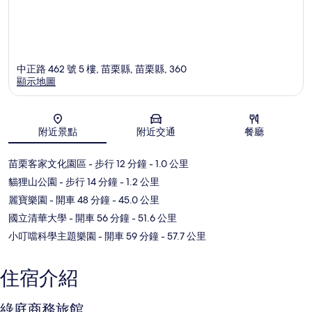
中正路 462 號 5 樓, 苗栗縣, 苗栗縣, 360
顯示地圖
地圖
附近景點
附近交通
餐廳
苗栗客家文化園區
- 步行 12 分鐘
- 1.0 公里
貓狸山公園
- 步行 14 分鐘
- 1.2 公里
麗寶樂園
- 開車 48 分鐘
- 45.0 公里
國立清華大學
- 開車 56 分鐘
- 51.6 公里
小叮噹科學主題樂園
- 開車 59 分鐘
- 57.7 公里
住宿介紹
綠庭商務旅館