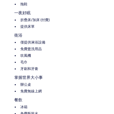
拖鞋
一夜好眠
折疊床/加床 (付費)
提供床單
衛浴
僅提供淋浴設備
免費盥洗用品
吹風機
毛巾
牙刷和牙膏
掌握世界大小事
辦公桌
免費無線上網
餐飲
冰箱
免費瓶裝水