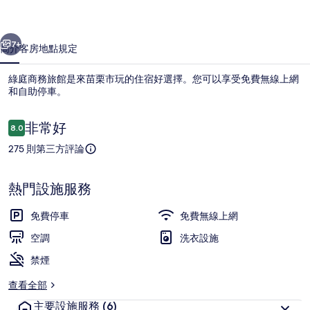
的
一個
下一個
相
7+
簡介
客房
地點
規定
片
綠庭商務旅館是來苗栗市玩的住宿好選擇。您可以享受免費無線上網
集
和自助停車。
評
非常好
8.0
8.0 分，滿分 10 分，
論
275 則第三方評論
熱門設施服務
標準雙人房 | 書桌、折疊床/加床、免
免費停車
免費無線上網
空調
洗衣設施
禁煙
查看全部
主要設施服務
(6)