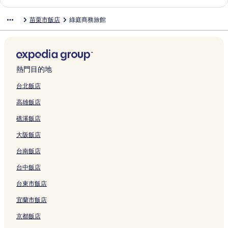
結
連
連
連
s
連
s
k
i
e
t
g
h
i
s
D
a
結
結
結
e
結
t
i
l
l
e
H
o
l
h
a
n
苗栗市飯店
綠庭商務旅館
的
a
R
y
的
l
e
m
l
i
n
M
連
y
e
B
連
的
a
e
a
n
H
i
結
的
s
&
結
連
l
的
的
e
o
n
連
o
B
結
t
連
連
B
u
g
結
r
的
h
結
結
&
s
L
e
連
R
B
e
i
熱門目的地
的
結
e
的
的
n
連
s
連
連
e
台北飯店
結
o
結
結
M
高雄飯店
r
u
t
s
礁溪飯店
的
e
連
u
大阪飯店
結
m
的
台南飯店
連
結
台中飯店
台東市飯店
宜蘭市飯店
京都飯店