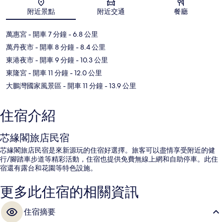
地圖
附近景點
附近交通
餐廳
萬惠宮
- 開車 7 分鐘
- 6.8 公里
萬丹夜市
- 開車 8 分鐘
- 8.4 公里
東港夜市
- 開車 9 分鐘
- 10.3 公里
東隆宮
- 開車 11 分鐘
- 12.0 公里
大鵬灣國家風景區
- 開車 11 分鐘
- 13.9 公里
住宿介紹
芯緣閣旅店民宿
芯緣閣旅店民宿是來新源玩的住宿好選擇。旅客可以盡情享受附近的健
行/腳踏車步道等精彩活動，住宿也提供免費無線上網和自助停車。此住
宿還有露台和花園等特色設施。
更多此住宿的相關資訊
住宿摘要