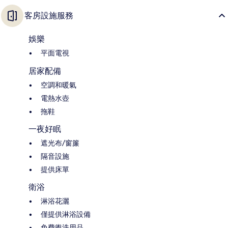
客房設施服務
娛樂
平面電視
居家配備
空調和暖氣
電熱水壺
拖鞋
一夜好眠
遮光布/窗簾
隔音設施
提供床單
衛浴
淋浴花灑
僅提供淋浴設備
免費盥洗用品