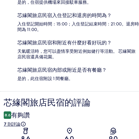
是的，住宿提供機場來回接駁車服務。
芯緣閣旅店民宿入住登記和退房的時間為？
入住登記開始時間：15:00；入住登記結束時間：21:00。退房時
間為 11:00。
芯緣閣旅店民宿和附近有什麼好看好玩的？
天氣暖活時，您可以盡情享受附近例如健行等活動。 芯緣閣旅
店民宿還具備花園。
芯緣閣旅店民宿內部或附近是否有餐廳？
是的，此住宿附設 1 間餐廳。
芯緣閣旅店民宿的評論
評
論
有夠讚
8.6
7 則評論
8.6
6.0
9.0