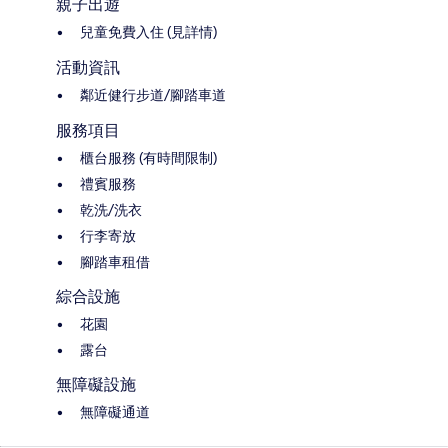
親子出遊
兒童免費入住 (見詳情)
活動資訊
鄰近健行步道/腳踏車道
服務項目
櫃台服務 (有時間限制)
禮賓服務
乾洗/洗衣
行李寄放
腳踏車租借
綜合設施
花園
露台
無障礙設施
無障礙通道