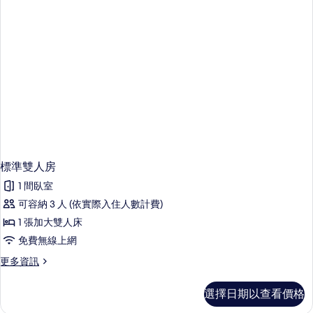
詳
片
情
標準雙人房
1 間臥室
可容納 3 人 (依實際入住人數計費)
1 張加大雙人床
免費無線上網
更
更多資訊
多
標
選擇日期以查看價格
準
雙