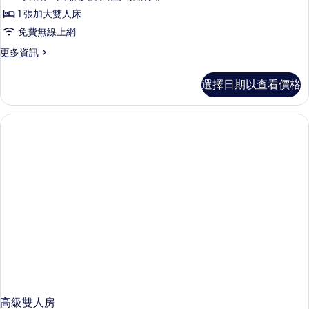
1 張加大雙人床
免費無線上網
更
更多資訊
多
高
選擇日期以查看價格
級
雙
人
房
的
詳
情
高級雙人房