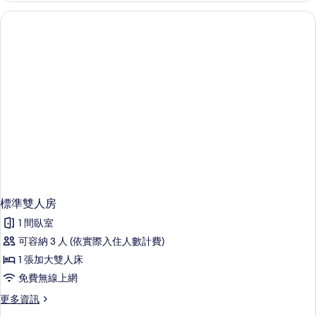
人
房
的
詳
情
標準雙人房
1 間臥室
可容納 3 人 (依實際入住人數計費)
1 張加大雙人床
免費無線上網
更
更多資訊
多