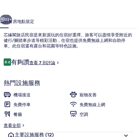
宿
一個
下一個
的
32+
簡介
客房
地點
規定
相
芯緣閣旅店民宿是來新源玩的住宿好選擇。旅客可以盡情享受附近的
片
健行/腳踏車步道等精彩活動，住宿也提供免費無線上網和自助停
車。此住宿還有露台和花園等特色設施。
集
評
有夠讚
8.6
查看 7 則評論
8.6 分，滿分 10 分，
論
熱門設施服務
標準雙人房 | 遮光布/窗簾、隔音、免
機場接送
寵物友善
免費停車
免費無線上網
餐廳
空調
查看全部
主要設施服務
(12)