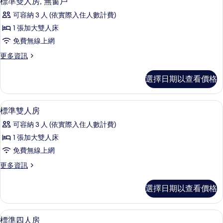
標準雙人房, 無窗戶
房
示
篩
可容納 3 人 (依實際入住人數計費)
標
選
1 張加大雙人床
準
條
免費無線上網
雙
件
更
更多資訊
人
多
房,
標
選擇日期以查看價格
準
無
雙
窗
人
標準雙人房 | 遮光布/窗簾、隔音、免
顯
9
房,
標準雙人房
戶
示
無
的
可容納 3 人 (依實際入住人數計費)
窗
標
戶
所
1 張加大雙人床
準
的
有
免費無線上網
詳
雙
情
相
更
更多資訊
人
多
片
房
標
選擇日期以查看價格
準
的
雙
所
人
標準四人房 | 遮光布/窗簾、隔音、免
顯
6
房
標準四人房
有