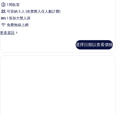
1 間臥室
可容納 3 人 (依實際入住人數計費)
1 張加大雙人床
免費無線上網
更
更多資訊
多
高
選擇日期以查看價格
級
雙
人
房
的
詳
情