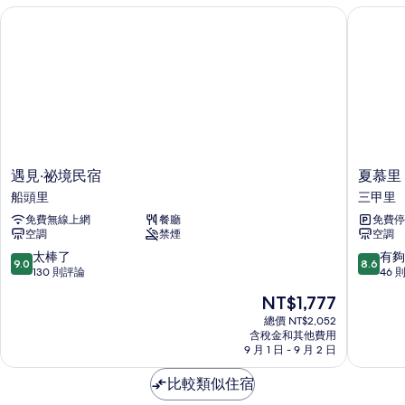
的
遇見‧祕境民宿
夏慕里 1
詳
情
遇
夏
遇見‧祕境民宿
夏慕里 
見‧
慕
船頭里
三甲里
祕
里
免費無線上網
餐廳
免費停
境
11
空調
禁煙
空調
民
號
宿
旅
9.0
8.6
太棒了
有夠
9.0
8.6
船
宿
分，
分，
130 則評論
46 
頭
三
滿
滿
現
NT$1,777
里
甲
分
分
在
里
10
10
總價 NT$2,052
價
含稅金和其他費用
分，
分，
格
9 月 1 日 - 9 月 2 日
太
有
為
棒
夠
NT$1,777
比較類似住宿
了，
讚，
130
46