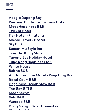
住宿
A
Adagio Dapeng Bay
d
W
Weifeng Boutique Business Hotel
a
e
M
Meet Happiness B&B
g
i
e
T
Tzu Chi Hotel
i
f
e
z
F
Fish Hotel - Pingtung
o
e
t
u
i
S
Simple Travel - Hostel
D
n
H
C
s
i
S
Sky BnB
a
g
a
h
h
m
k
S
Sunset Mu Style Inn
p
B
p
i
H
p
y
u
T
Tong Jei Kong Motel
e
o
p
H
o
l
B
n
o
T
Tapeng Bay Holiday Hotel
n
u
i
o
t
e
n
s
n
a
T
Tung Kang Happiness 168
g
t
n
t
e
T
B
e
g
p
u
W
White House
B
i
e
e
l
r
的
t
J
e
n
h
B
Baisha B&B
a
q
s
l
-
a
連
M
e
n
g
i
a
A
All-Ur Boutique Motel - Ping-Tung Branch
y
u
s
的
P
v
結
u
i
g
K
t
i
l
R
Royal Court B&B
的
e
B
連
i
e
S
K
B
a
e
s
l
o
H
Happiness Ocean View B&B
連
B
&
結
n
l
t
o
a
n
H
h
-
y
a
T
Top Bay B 'N B
結
u
B
g
-
y
n
y
g
o
a
U
a
p
o
M
Meet Secret
s
的
t
H
l
g
H
H
u
B
r
l
p
p
e
V
Velo B&B
i
連
u
o
e
M
o
a
s
&
B
C
i
B
e
e
W
Wandao B&B
n
結
n
s
I
o
l
p
e
B
o
o
n
a
t
l
a
D
Dong Gang Li Yuan Homestay