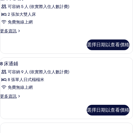
示
的
相
可容納 5 人 (依實際入住人數計費)
詳
標
情
片
2 張加大雙人床
準
免費無線上網
四
更
更多資訊
人
多
房
標
選擇日期以查看價格
準
的
四
所
人
8 床通鋪 | 遮光布/窗簾、隔音、免費
顯
3
房
8 床通鋪
有
示
的
相
可容納 9 人 (依實際入住人數計費)
詳
8
情
片
8 張單人日式榻榻米
床
免費無線上網
通
更
更多資訊
鋪
多
的
8
選擇日期以查看價格
床
所
通
有
鋪
的
相