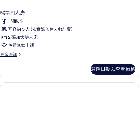
標準四人房
1 間臥室
可容納 5 人 (依實際入住人數計費)
2 張加大雙人床
免費無線上網
更
更多資訊
多
標
選擇日期以查看價格
準
四
人
房
的
詳
情