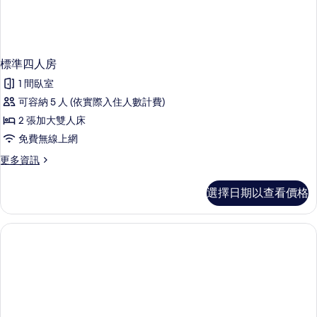
標準四人房
1 間臥室
可容納 5 人 (依實際入住人數計費)
2 張加大雙人床
免費無線上網
更
更多資訊
多
標
選擇日期以查看價格
準
四
人
房
的
詳
情