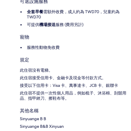
可選設施服務
全套早餐
需額外收費，成人約為 TWD70，兒童約為
TWD70
可提供
機場接送
服務 (費用另計)
寵物
服務性動物免收費
規定
此住宿沒有電梯。
此住宿接受信用卡、金融卡及現金等付款方式。
接受以下信用卡：Visa 卡、萬事達卡、JCB 卡、銀聯卡
此住宿不提供一次性個人用品，例如梳子、沐浴棉、刮鬍用
品、指甲銼刀、擦鞋布等。
其他名稱
Sinyuange B B
Sinyuange B&B Xinyuan