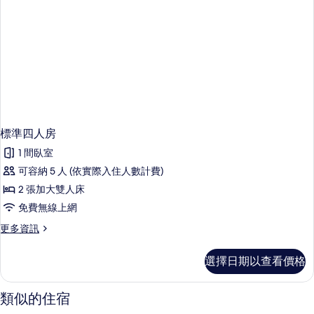
標準四人房
1 間臥室
可容納 5 人 (依實際入住人數計費)
2 張加大雙人床
免費無線上網
更
更多資訊
多
標
選擇日期以查看價格
準
四
人
類似的住宿
房