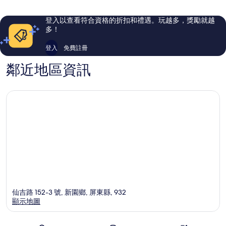
則
則
評
評
登入以查看符合資格的折扣和禮遇。玩越多，獎勵就越
論
論
多！
登入
免費註冊
鄰近地區資訊
仙吉路 152-3 號, 新園鄉, 屏東縣, 932
顯示地圖