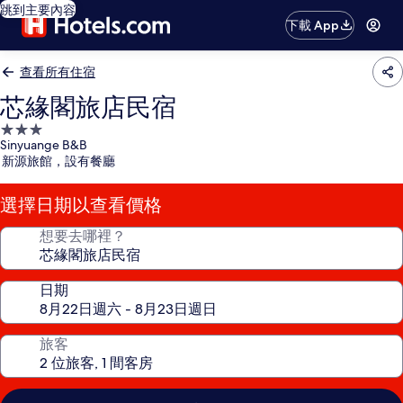
跳到主要內容
下載 App
查看所有住宿
芯緣閣旅店民宿
3.0
Sinyuange B&B
星
新源旅館，設有餐廳
級
住
選擇日期以查看價格
宿
想要去哪裡？
日期
旅客