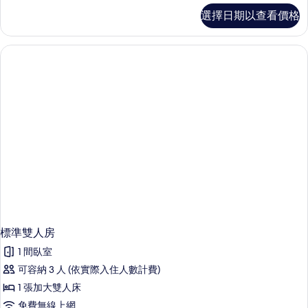
標
選擇日期以查看價格
準
雙
人
房
的
詳
情
標準雙人房
1 間臥室
可容納 3 人 (依實際入住人數計費)
1 張加大雙人床
免費無線上網