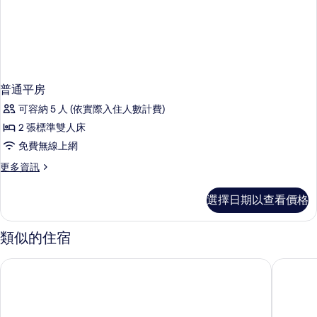
普通平房
可容納 5 人 (依實際入住人數計費)
2 張標準雙人床
免費無線上網
更
更多資訊
多
普
選擇日期以查看價格
通
平
房
類似的住宿
的
詳
墾丁長灘休閒飯店
河堤時尚
情