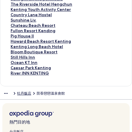
o
l
n
L
y
o
n
l
o
T
u
T
The Riverside Hotel Hengchun
r
l
的
A
R
t
g
d
B
i
n
h
K
Kenting Youth Activity Center
t
a
連
的
e
e
S
a
e
n
l
e
e
C
Country Lane Hostel
的
的
結
連
s
l
a
y
a
g
i
R
n
o
S
Sunshine Liv.
連
連
結
o
的
n
+
c
B
g
i
t
u
u
C
Chateau Beach Resort
結
結
r
連
d
K
h
&
h
v
i
n
n
h
F
Fullon Resort Kending
t
結
I
e
R
B
t
e
n
t
s
a
u
P
Pig House II
的
s
n
e
的
o
r
g
r
h
t
l
i
H
Howard Beach Resort Kenting
連
l
t
s
連
n
s
Y
y
i
e
l
g
o
K
Kenting Long Beach Hotel
結
a
i
o
結
t
i
o
L
n
a
o
H
w
e
B
Bloom Boutique Resort
n
n
r
h
d
u
a
e
u
n
o
a
n
l
S
Still Hills Inn
d
g
t
e
e
t
n
L
B
R
u
r
t
o
t
O
Ocean KT Inn
W
的
的
p
H
h
e
i
e
e
s
d
i
o
i
c
C
Caesar Park Kenting
-
連
連
e
o
A
H
v
a
s
e
B
n
m
l
e
a
R
River INN KENTING
V
結
結
n
t
c
o
.
c
o
I
e
g
B
l
a
e
i
i
i
e
t
s
的
h
r
I
a
L
o
H
n
s
v
l
n
l
i
t
連
R
t
的
c
o
u
i
K
a
e
牡丹飯店
茴香戀戀溫泉會館
l
s
H
v
e
結
e
K
連
h
n
t
l
T
r
r
a
u
e
i
l
s
e
結
R
g
i
l
I
P
I
S
l
n
t
的
o
n
e
B
q
s
n
a
N
e
a
g
y
連
r
d
s
e
u
I
n
r
N
a
的
c
C
結
t
i
o
a
e
n
的
k
K
v
連
h
e
的
n
r
c
R
n
連
K
E
熱門目的地
i
結
u
n
連
g
t
h
e
的
結
e
N
e
n
t
結
的
K
H
s
連
n
T
台北飯店