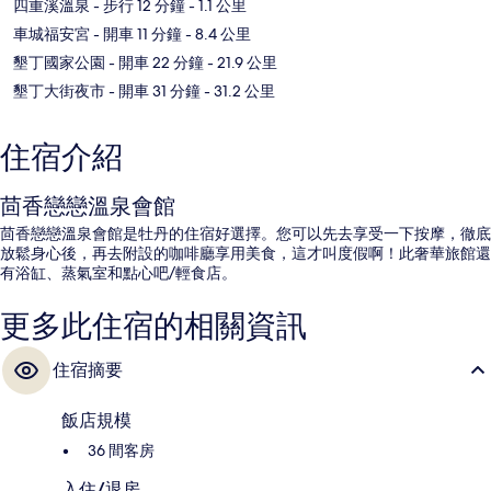
四重溪溫泉
- 步行 12 分鐘
- 1.1 公里
車城福安宮
- 開車 11 分鐘
- 8.4 公里
墾丁國家公園
- 開車 22 分鐘
- 21.9 公里
墾丁大街夜市
- 開車 31 分鐘
- 31.2 公里
住宿介紹
茴香戀戀溫泉會館
茴香戀戀溫泉會館是牡丹的住宿好選擇。您可以先去享受一下按摩，徹底
放鬆身心後，再去附設的咖啡廳享用美食，這才叫度假啊！此奢華旅館還
有浴缸、蒸氣室和點心吧/輕食店。
更多此住宿的相關資訊
住宿摘要
飯店規模
36 間客房
入住/退房