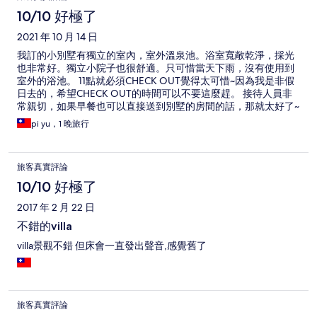
論
10/10 好極了
2021 年 10 月 14 日
我訂的小別墅有獨立的室內，室外溫泉池。浴室寬敞乾淨，採光
也非常好。獨立小院子也很舒適。只可惜當天下雨，沒有使用到
室外的浴池。 11點就必須CHECK OUT覺得太可惜~因為我是非假
日去的，希望CHECK OUT的時間可以不要這麼趕。 接待人員非
常親切，如果早餐也可以直接送到別墅的房間的話，那就太好了~
pi yu，1 晚旅行
旅客真實評論
10/10 好極了
2017 年 2 月 22 日
不錯的villa
villa景觀不錯 但床會一直發出聲音,感覺舊了
旅客真實評論