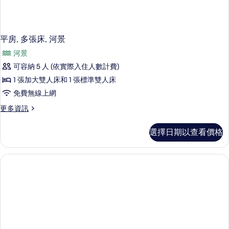
平房, 多張床, 河景
河景
可容納 5 人 (依實際入住人數計費)
1 張加大雙人床和 1 張標準雙人床
免費無線上網
更
更多資訊
多
平
選擇日期以查看價格
房,
多
張
床,
河
景
的
詳
情