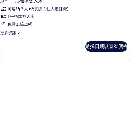
別墅, 1 張標準雙人床
房
示
篩
可容納 3 人 (依實際入住人數計費)
別
選
1 張標準雙人床
墅,
條
免費無線上網
1
件
更
更多資訊
張
多
標
別
選擇日期以查看價格
墅,
準
1
雙
張
標
人
準
床
雙
的
人
床
所
的
有
詳
情
相
片