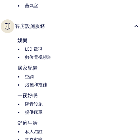
蒸氣室
客房設施服務
娛樂
LCD 電視
數位電視頻道
居家配備
空調
浴袍和拖鞋
一夜好眠
隔音設施
提供床單
舒適生活
私人浴缸
獨立客廳