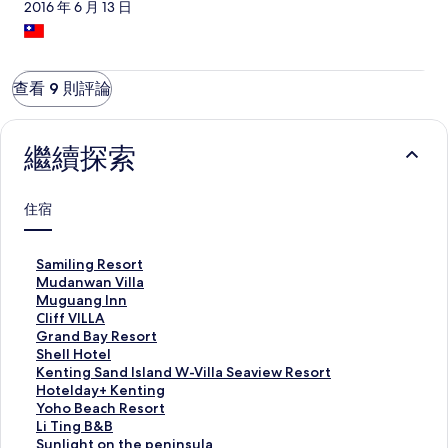
2016 年 6 月 13 日
查看 9 則評論
繼續探索
住宿
S
Samiling Resort
a
M
Mudanwan Villa
m
u
M
Muguang Inn
i
d
u
C
Cliff VILLA
l
a
g
l
G
Grand Bay Resort
i
n
u
i
r
S
Shell Hotel
n
w
a
f
a
h
K
Kenting Sand Island W-Villa Seaview Resort
g
a
n
f
n
e
e
H
Hotelday+ Kenting
R
n
g
V
d
l
n
o
Y
Yoho Beach Resort
e
V
I
I
B
l
t
t
o
L
Li Ting B&B
s
i
n
L
a
H
i
e
h
i
S
Sunlight on the peninsula