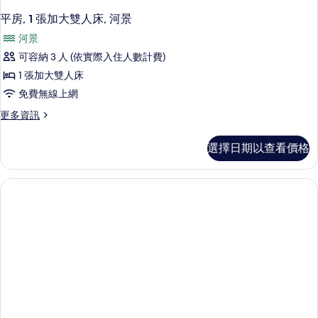
平房, 1 張加大雙人床, 河景
河景
可容納 3 人 (依實際入住人數計費)
1 張加大雙人床
免費無線上網
更
更多資訊
多
平
選擇日期以查看價格
房,
1
張
加
大
雙
人
床,
河
景
的
詳
情