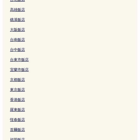
w
的
e
連
e
o
o
結
t
I
高雄飯店
R
連
r
結
n
t
r
i
N
e
結
的
t
e
t
n
G
礁溪飯店
s
連
i
l
的
g
的
o
結
n
的
連
的
連
大阪飯店
r
g
連
結
連
結
t
的
結
結
台南飯店
的
連
連
結
台中飯店
結
台東市飯店
宜蘭市飯店
京都飯店
東京飯店
香港飯店
羅東飯店
恆春飯店
首爾飯店
福岡飯店