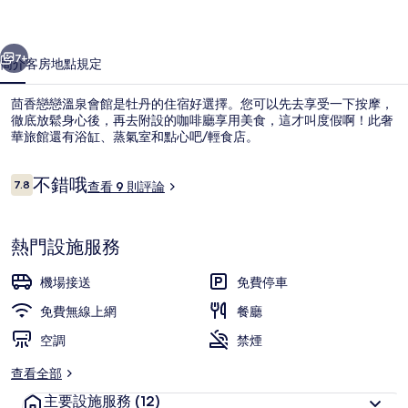
會
一個
下一個
館
7+
簡介
客房
地點
規定
的
茴香戀戀溫泉會館是牡丹的住宿好選擇。您可以先去享受一下按摩，
相
徹底放鬆身心後，再去附設的咖啡廳享用美食，這才叫度假啊！此奢
華旅館還有浴缸、蒸氣室和點心吧/輕食店。
片
集
評
不錯哦
7.8
查看 9 則評論
7.8 分，滿分 10 分，
論
熱門設施服務
外觀
機場接送
免費停車
免費無線上網
餐廳
空調
禁煙
查看全部
主要設施服務
(12)