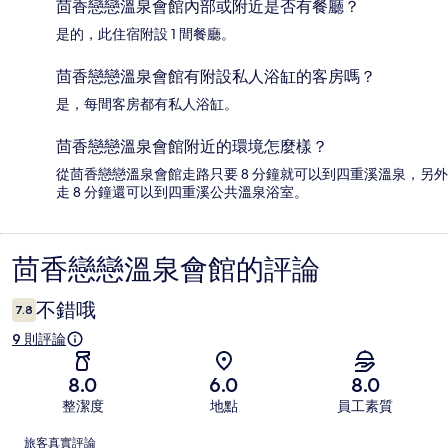
茴香戀戀溫泉會館內部或附近是否有餐廳？
是的，此住宿附設 1 間餐廳。
茴香戀戀溫泉會館有附設私人浴缸的客房嗎？
是，每間客房都有私人浴缸。
茴香戀戀溫泉會館附近的環境怎麼樣？
從茴香戀戀溫泉會館走路只要 8 分鐘就可以到四重溪溫泉，另外
走 8 分鐘還可以到四重溪公共溫泉浴室。
茴香戀戀溫泉會館的評論
評
論
不錯哦
7.8
9 則評論
8.0
6.0
8.0
整潔度
地點
員工素質
評
旅客真實評論