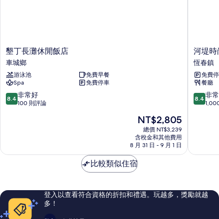
墾
河
墾丁長灘休閒飯店
河堤時
丁
堤
車城鄉
恆春鎮
長
時
游泳池
免費早餐
免費停
灘
尚
Spa
免費停車
餐廳
休
旅
閒
店
8.4
8.4
非常好
非常
8.4
8.4
飯
恆
分，
分，
100 則評論
1,0
店
春
滿
滿
現
NT$2,805
車
館
分
分
在
城
恆
10
10
總價 NT$3,239
價
鄉
含稅金和其他費用
春
分，
分，
格
8 月 31 日 - 9 月 1 日
鎮
非
非
為
常
常
NT$2,805
比較類似住宿
好，
好，
100
1,000
則
則
評
評
登入以查看符合資格的折扣和禮遇。玩越多，獎勵就越
論
論
多！