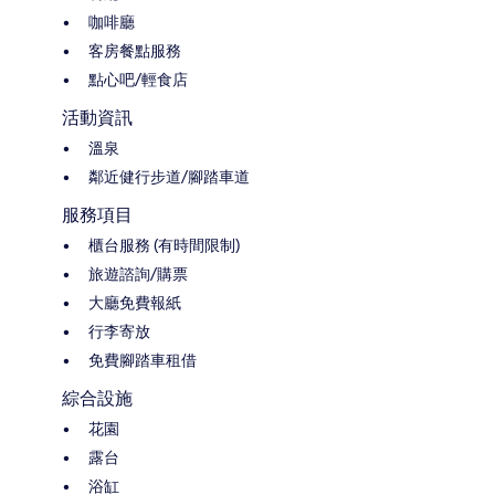
咖啡廳
客房餐點服務
點心吧/輕食店
活動資訊
溫泉
鄰近健行步道/腳踏車道
服務項目
櫃台服務 (有時間限制)
旅遊諮詢/購票
大廳免費報紙
行李寄放
免費腳踏車租借
綜合設施
花園
露台
浴缸