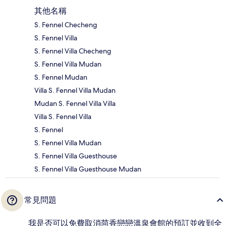
其他名稱
S. Fennel Checheng
S. Fennel Villa
S. Fennel Villa Checheng
S. Fennel Villa Mudan
S. Fennel Mudan
Villa S. Fennel Villa Mudan
Mudan S. Fennel Villa Villa
Villa S. Fennel Villa
S. Fennel
S. Fennel Villa Mudan
S. Fennel Villa Guesthouse
S. Fennel Villa Guesthouse Mudan
常見問題
我是否可以免費取消茴香戀戀溫泉會館的預訂並收到全