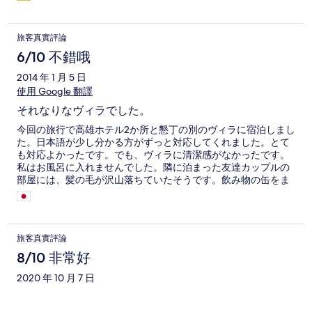
W-LAN gibt es dort nicht. Personal spricht kein Englisch.
Einheimische Gäste Haben uns geholfen.
旅客真實評論
6/10 不錯哦
2014 年 1 月 5 日
使用 Google 翻譯
それなりなヴィラでした。
今回の旅行で高雄ホテル2か所と懇丁の別のヴィラに宿泊しまし
た。日本語が少し分かる方がずっと対応してくれました。とて
も対応よかったです。でも、ヴィラに清潔感がなかったです。
私はお風呂に入れませんでした。隣に泊まった友達カップルの
部屋には、髪の毛が沢山落ちていたそうです。飲み物の缶をま
とめておいておいたら、次の日小さい蟻が沢山いました。部屋
の外の温泉や部屋の雰囲気、友達カップルも居たから一緒に飲
んだりして楽しめました。旅行で海外だから許せたかなって感
じです。
旅客真實評論
8/10 非常好
2020 年 10 月 7 日