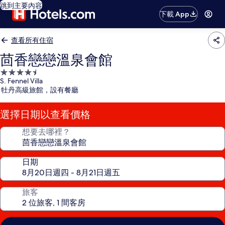
跳到主要內容
下載 App
查看所有住宿
茴香戀戀溫泉會館
4.5
S. Fennel Villa
星
牡丹高級旅館，設有餐廳
級
住
選擇日期以查看價格
宿
想要去哪裡？
日期
旅客