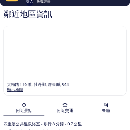
登入
免費註冊
鄰近地區資訊
大梅路 1-16 號, 牡丹鄉, 屏東縣, 944
顯示地圖
地圖
附近景點
附近交通
餐廳
四重溪公共溫泉浴室
- 步行 8 分鐘
- 0.7 公里