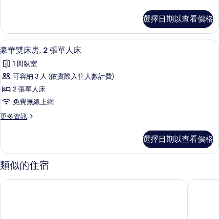
房
多
的
經
選擇日期以查看價格
典
所
家
有
庭
豪華雙床房, 2 張單人床 | 書桌、熨
顯
1
房
豪華雙床房, 2 張單人床
相
示
的
片
1 間臥室
詳
豪
情
可容納 3 人 (依實際入住人數計費)
華
2 張單人床
雙
免費無線上網
床
更
更多資訊
房,
多
2
豪
選擇日期以查看價格
華
張
雙
單
床
類似的住宿
房,
人
2
床
皇庭民宿
遇見‧祕
張
的
單
人
所
床