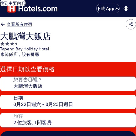
跳到主要內容
下載 App
查看所有住宿
大鵬灣大飯店
3.5
Tapeng Bay Holiday Hotel
星
東港飯店，設有餐廳
級
住
選擇日期以查看價格
宿
想要去哪裡？
日期
旅客