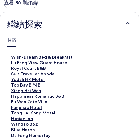
查看 86 則評論
繼續探索
住宿
W
Wish-Dream Bed & Breakfast
i
L
Lu Fang View Guest House
s
u
R
Royal Court B&B
h
F
o
S
Su's Traveller Abode
-
a
y
u
Y
Yudali HR Motel
D
n
a
'
u
T
Top Bay B 'N B
r
g
l
s
d
o
X
Xiang Hai Wan
e
V
C
T
a
p
i
H
Happiness Romantic B&B
a
i
o
r
l
B
a
a
F
Fu Wan Cafe Villa
m
e
u
a
i
a
n
p
u
F
Fangliao Hotel
B
w
r
v
H
y
g
p
W
a
T
Tong Jei Kong Motel
e
G
t
e
R
B
H
i
a
n
o
H
Hotian Inn
d
u
B
l
M
'
a
n
n
g
n
o
W
Wandao B&B
&
e
&
l
o
N
i
e
C
l
g
t
a
B
Blue Heron
B
s
B
e
t
B
W
s
a
i
J
i
n
l
D
Da Feng Homestay