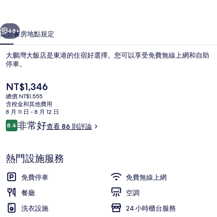
的
一個
下一個
相
48+
簡介
客房
地點
規定
片
大鵬灣大飯店是東港的住宿好選擇。您可以享受免費無線上網和自助
集
停車。
目
NT$1,346
前
總價 NT$1,555
的
含稅金和其他費用
價
8 月 11 日 - 8 月 12 日
格
評
非常好
8.4
查看 86 則評論
是
8.4 分，滿分 10 分，
論
每日付費供應早餐
NT$1,346
熱門設施服務
免費停車
免費無線上網
餐廳
空調
洗衣設施
24 小時櫃台服務