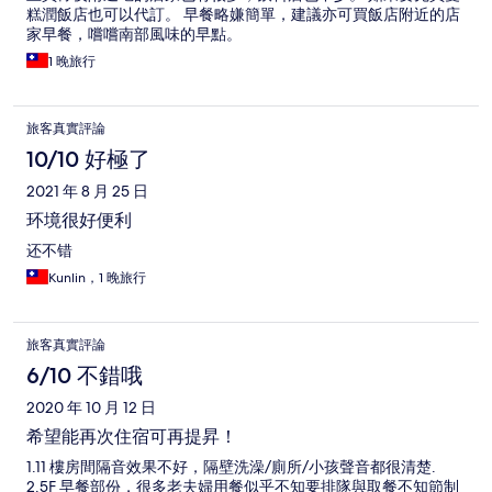
糕潤飯店也可以代訂。 早餐略嫌簡單，建議亦可買飯店附近的店
家早餐，嚐嚐南部風味的早點。
1 晚旅行
旅客真實評論
10/10 好極了
2021 年 8 月 25 日
环境很好便利
还不错
Kunlin，1 晚旅行
旅客真實評論
6/10 不錯哦
2020 年 10 月 12 日
希望能再次住宿可再提昇！
1.11 樓房間隔音效果不好，隔壁洗澡/廁所/小孩聲音都很清楚.
2.5F 早餐部份，很多老夫婦用餐似乎不知要排隊與取餐不知節制