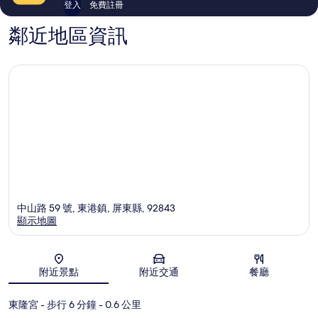
登入
免費註冊
鄰近地區資訊
中山路 59 號, 東港鎮, 屏東縣, 92843
顯示地圖
地圖
附近景點
附近交通
餐廳
東隆宮
- 步行 6 分鐘
- 0.6 公里