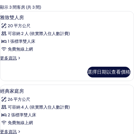
的
顯示 3 間客房 (共 3 間)
客
雅致雙人房 | 書桌、熨斗/熨衣板、免
顯
4
雅致雙人房
房
示
篩
20 平方公尺
雅
選
可容納 2 人 (依實際入住人數計費)
致
條
1 張標準雙人床
雙
件
免費無線上網
人
更
更多資訊
房
多
的
雅
選擇日期以查看價格
致
所
雙
有
人
經典家庭房 | 書桌、熨斗/熨衣板、免
顯
2
房
經典家庭房
相
示
的
片
26 平方公尺
詳
經
情
可容納 4 人 (依實際入住人數計費)
典
2 張標準雙人床
家
免費無線上網
庭
更
更多資訊