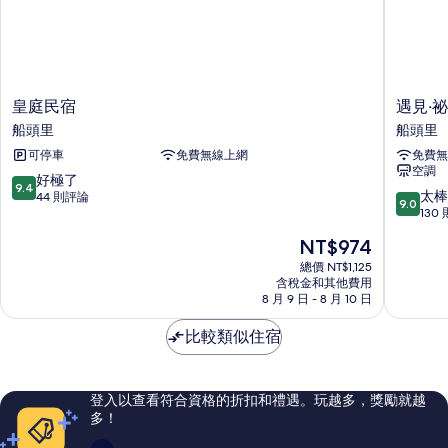
有
的
詳
相
情
片
皇
遇
皇庭民宿
遇見‧
庭
見‧
船頭里
船頭里
民
祕
可停車
免費無線上網
免費無
宿
境
空調
船
民
9.4
好極了
9.4
頭
宿
9.0
太棒
分，
44 則評論
9.0
里
船
分，
130
滿
頭
滿
分
現
NT$974
里
分
10
在
10
總價 NT$1,125
分，
價
含稅金和其他費用
分，
好
格
8 月 9 日 - 8 月 10 日
太
極
為
棒
了，
NT$974
比較類似住宿
了，
44
130
則
則
評
評
論
登入以查看符合資格的折扣和禮遇。玩越多，獎勵就越
論
多！