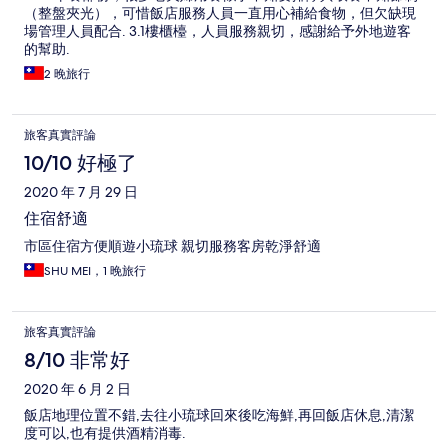
（整盤夾光），可惜飯店服務人員一直用心補給食物，但欠缺現
場管理人員配合. 3.1樓櫃檯，人員服務親切，感謝給予外地遊客
的幫助.
2 晚旅行
旅客真實評論
10/10 好極了
2020 年 7 月 29 日
住宿舒適
市區住宿方便順遊小琉球 親切服務客房乾淨舒適
SHU MEI，1 晚旅行
旅客真實評論
8/10 非常好
2020 年 6 月 2 日
飯店地理位置不錯,去往小琉球回來後吃海鮮,再回飯店休息,清潔
度可以,也有提供酒精消毒.