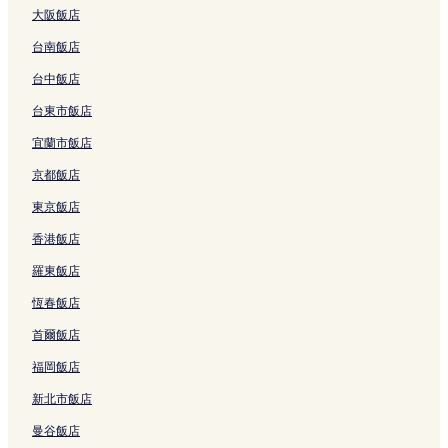
的
d
s
大阪飯店
連
e
o
結
n
r
台南飯店
的
t
連
的
台中飯店
結
連
台東市飯店
結
宜蘭市飯店
京都飯店
東京飯店
香港飯店
羅東飯店
恆春飯店
首爾飯店
福岡飯店
新北市飯店
曼谷飯店