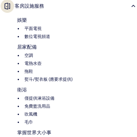
客房設施服務
娛樂
平面電視
數位電視頻道
居家配備
空調
電熱水壺
拖鞋
熨斗/熨衣板 (應要求提供)
衛浴
僅提供淋浴設備
免費盥洗用品
吹風機
毛巾
掌握世界大小事