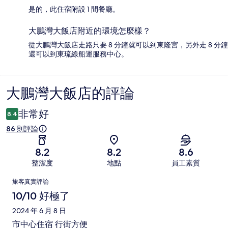
是的，此住宿附設 1 間餐廳。
大鵬灣大飯店附近的環境怎麼樣？
從大鵬灣大飯店走路只要 8 分鐘就可以到東隆宮，另外走 8 分鐘
還可以到東琉線船運服務中心。
大鵬灣大飯店的評論
評
論
非常好
8.4
86 則評論
8.2
8.2
8.6
整潔度
地點
員工素質
評
旅客真實評論
論
10/10 好極了
2024 年 6 月 8 日
市中心住宿 行街方便