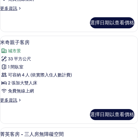
所
更
更多資訊
有
多
相
怡
選擇日期以查看價格
景
片
客
房
米奇親子客房 | 羽絨被、迷你吧、書桌
顯
5
的
米奇親子客房
示
詳
城市景
情
米
33 平方公尺
奇
1 間臥室
親
可容納 4 人 (依實際入住人數計費)
子
2 張加大雙人床
客
免費無線上網
房
更
更多資訊
的
多
所
米
選擇日期以查看價格
奇
有
親
相
子
菁英客房 - 三人房無障礙空間 | 羽絨
顯
1
客
菁英客房 - 三人房無障礙空間
片