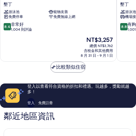
丁
丁
墾丁
墾丁
片
福
凱
游泳池
寵物友善
游泳池
華
撒
免費停車
免費無線上網
機場接
渡
大
假
飯
8.4
8.8
非常好
有夠
8.4
8.8
飯
店
分，
分，
1,004 則評論
1,0
店
墾
滿
滿
現
NT$3,257
墾
丁
分
分
在
丁
10
10
總價 NT$3,762
價
含稅金和其他費用
分，
分，
格
8 月 31 日 - 9 月 1 日
非
有
為
常
夠
NT$3,257
比較類似住宿
好，
讚，
1,004
1,001
則
則
評
評
登入以查看符合資格的折扣和禮遇。玩越多，獎勵就越
論
論
多！
登入
免費註冊
鄰近地區資訊