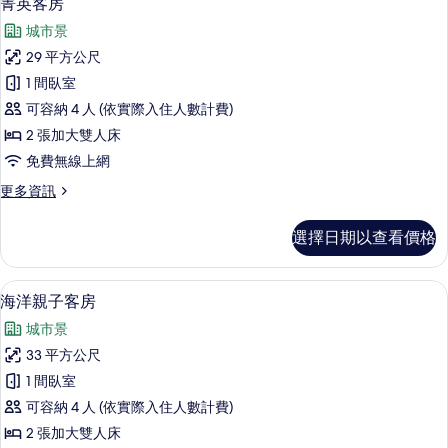
的
菁英客房
示
兩
所
城市景
人
菁
有
小
29 平方公尺
英
型
相
1 間臥室
房
客
片
的
可容納 4 人 (依實際入住人數計費)
房
詳
2 張加大雙人床
情
的
免費無線上網
所
更
更多資訊
有
多
相
菁
選擇日期以查看價格
英
片
客
房
海洋親子客房 | 羽絨被、迷你吧、書桌
顯
10
的
海洋親子客房
示
詳
城市景
情
海
33 平方公尺
洋
1 間臥室
親
可容納 4 人 (依實際入住人數計費)
子
2 張加大雙人床
客