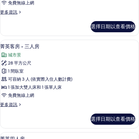
免費無線上網
房
更
更多資訊
的
多
所
怡
選擇日期以查看價格
和
有
連
相
通
菁英客房 - 三人房 | 陽台
顯
6
套
菁英客房 - 三人房
片
示
房
城市景
的
菁
詳
28 平方公尺
英
情
1 間臥室
客
可容納 3 人 (依實際入住人數計費)
房
1 張加大雙人床和 1 張單人床
-
免費無線上網
三
更
更多資訊
人
多
房
菁
選擇日期以查看價格
英
的
客
所
房
羽絨被、迷你吧、書桌、遮光布/窗簾
顯
8
-
菁英四人房