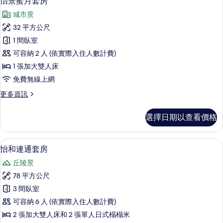
怡景蜜月套房
示
詳
城市景
情
怡
32 平方公尺
景
1 間臥室
蜜
可容納 2 人 (依實際入住人數計費)
月
1 張加大雙人床
套
免費無線上網
房
更
更多資訊
的
多
所
怡
選擇日期以查看價格
景
有
蜜
相
月
客房景觀
顯
7
套
怡和連通套房
片
示
房
丘陵景
的
怡
詳
78 平方公尺
和
情
3 間臥室
連
可容納 6 人 (依實際入住人數計費)
通
2 張加大雙人床和 2 張單人日式榻榻米
套