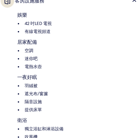
客房設施服務
娛樂
42 吋LED 電視
有線電視頻道
居家配備
空調
迷你吧
電熱水壺
一夜好眠
羽絨被
遮光布/窗簾
隔音設施
提供床單
衛浴
獨立浴缸和淋浴設備
吹風機