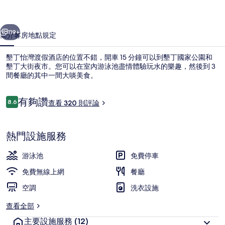
酒
一個
下一個
店
119+
簡介
客房
地點
規定
的
墾丁怡灣渡假酒店的位置不錯，開車 15 分鐘可以到墾丁國家公園和
相
墾丁大街夜市。您可以在室內游泳池盡情體驗玩水的樂趣，然後到 3
間餐廳的其中一間大啖美食。
片
集
評
有夠讚
8.6
查看 320 則評論
8.6 分，滿分 10 分，
論
熱門設施服務
住宿設施服務
游泳池
免費停車
免費無線上網
餐廳
空調
洗衣設施
查看全部
主要設施服務
(12)