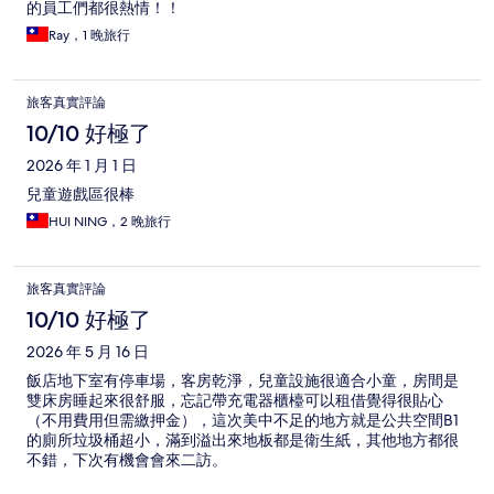
的員工們都很熱情！！
Ray，1 晚旅行
旅客真實評論
10/10 好極了
2026 年 1 月 1 日
兒童遊戲區很棒
HUI NING，2 晚旅行
旅客真實評論
10/10 好極了
2026 年 5 月 16 日
飯店地下室有停車場，客房乾淨，兒童設施很適合小童，房間是
雙床房睡起來很舒服，忘記帶充電器櫃檯可以租借覺得很貼心
（不用費用但需繳押金），這次美中不足的地方就是公共空間B1
的廁所垃圾桶超小，滿到溢出來地板都是衛生紙，其他地方都很
不錯，下次有機會會來二訪。