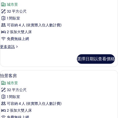
示
的
城市景
詳
花
情
32 平方公尺
園
1 間臥室
客
可容納 4 人 (依實際入住人數計費)
房
2 張加大雙人床
的
免費無線上網
所
更
更多資訊
有
多
相
花
選擇日期以查看價格
園
片
客
房
羽絨被、迷你吧、書桌、遮光布/窗簾
顯
6
的
怡景客房
示
詳
城市景
情
怡
32 平方公尺
景
1 間臥室
客
可容納 4 人 (依實際入住人數計費)
房
2 張加大雙人床
的
免費無線上網