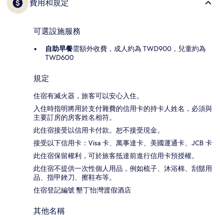
費用和規定
可選設施服務
自助早餐
需額外收費，成人約為 TWD900，兒童約為
TWD600
規定
住宿有滅火器，旅客可以安心入住。
入住時指明將用於支付雜費的信用卡的持卡人姓名，必須與
主要訂房的房客姓名相符。
此住宿接受以信用卡付款。恕不接受現金。
接受以下信用卡：Visa 卡、萬事達卡、美國運通卡、JCB 卡
此住宿保留權利，可於旅客抵達前進行信用卡預授權。
此住宿不提供一次性個人用品，例如梳子、沐浴棉、刮鬍用
品、指甲銼刀、擦鞋布等。
住宿登記編號 墾丁怡灣渡假酒店
其他名稱