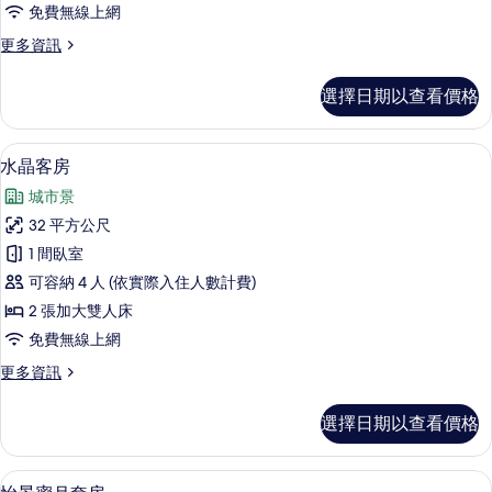
免費無線上網
房
更
更多資訊
的
多
所
海
選擇日期以查看價格
洋
有
親
相
子
羽絨被、迷你吧、書桌、遮光布/窗簾
顯
6
客
水晶客房
片
示
房
城市景
的
水
詳
32 平方公尺
晶
情
1 間臥室
客
可容納 4 人 (依實際入住人數計費)
房
2 張加大雙人床
的
免費無線上網
所
更
更多資訊
有
多
相
水
選擇日期以查看價格
晶
片
客
房
怡景蜜月套房 | 羽絨被、迷你吧、書桌
顯
6
的