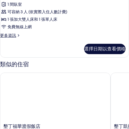
示
房
1 間臥室
的
菁
詳
可容納 3 人 (依實際入住人數計費)
英
情
1 張加大雙人床和 1 張單人床
客
免費無線上網
房
更
更多資訊
-
多
三
菁
選擇日期以查看價格
英
人
客
房
房
類似的住宿
-
無
三
障
墾丁福華渡假飯店
墾丁凱撒
人
礙
房
無
空
障
間
礙
空
的
間
所
的
詳
有
情
墾
墾
墾丁福華渡假飯店
墾丁凱
相