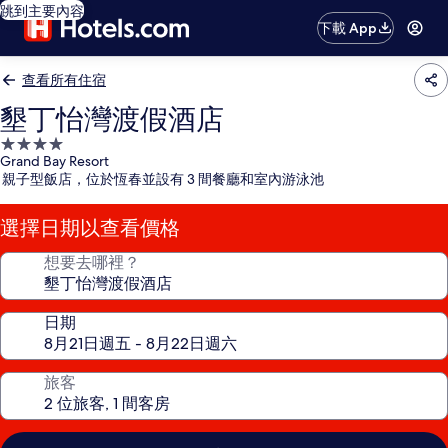
跳到主要內容
下載 App
查看所有住宿
墾丁怡灣渡假酒店
4.0
Grand Bay Resort
星
親子型飯店，位於恆春並設有 3 間餐廳和室內游泳池
級
住
選擇日期以查看價格
宿
想要去哪裡？
日期
旅客