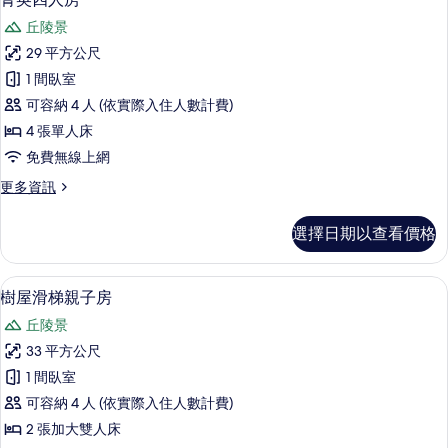
有
示
三
相
丘陵景
人
菁
片
房
29 平方公尺
英
的
1 間臥室
詳
四
情
可容納 4 人 (依實際入住人數計費)
人
4 張單人床
房
免費無線上網
的
更
更多資訊
所
多
有
菁
選擇日期以查看價格
英
相
四
片
人
樹屋滑梯親子房 | 客房景觀
顯
7
房
樹屋滑梯親子房
示
的
丘陵景
詳
樹
情
33 平方公尺
屋
1 間臥室
滑
可容納 4 人 (依實際入住人數計費)
梯
2 張加大雙人床
親