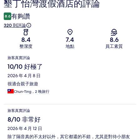
墾丁怡灣渡假酒店的評論
評
論
有夠讚
8.6
320 則評論
8.4
7.4
8.6
整潔度
地點
員工素質
評
旅客真實評論
論
10/10 好極了
2026 年 4 月 8 日
很適合親子旅遊
Chun-Ting，2 晚旅行
旅客真實評論
8/10 非常好
2026 年 4 月 12 日
除了隔音真的不太好以外，其它都還的不錯，尤其是對待小朋友