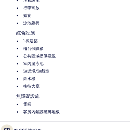
洗衣設施
行李寄放
婚宴
泳池躺椅
綜合設施
1 棟建築
櫃台保險箱
公共區域提供電視
室內游泳池
遊樂場/遊戲室
飲水機
接待大廳
無障礙設施
電梯
客房內鋪設磁磚地板