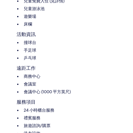
兒童免費入住 (見詳情)
兒童游泳池
遊樂場
床欄
活動資訊
撞球台
手足球
乒乓球
遠距工作
商務中心
會議室
會議中心 (1000 平方英尺)
服務項目
24 小時櫃台服務
禮賓服務
旅遊諮詢/購票