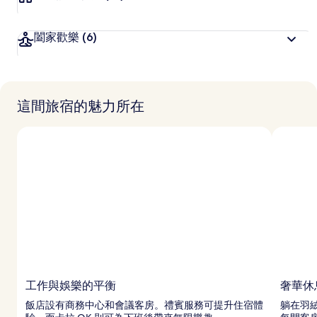
闔家歡樂
(6)
這間旅宿的魅力所在
工作與娛樂的平衡
奢華休
飯店設有商務中心和會議客房。禮賓服務可提升住宿體
躺在羽