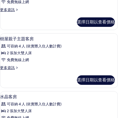
免費無線上網
子
更
更多資訊
房
多
的
樹
選擇日期以查看價格
屋
所
滑
有
梯
羽絨被、迷你吧、書桌、遮光布/窗簾
顯
6
親
樹屋親子主題客房
相
示
子
片
可容納 4 人 (依實際入住人數計費)
房
樹
的
2 張加大雙人床
屋
詳
免費無線上網
情
親
更
更多資訊
子
多
主
樹
選擇日期以查看價格
屋
題
親
客
子
羽絨被、迷你吧、書桌、遮光布/窗簾
顯
5
主
水晶客房
房
示
題
的
可容納 4 人 (依實際入住人數計費)
客
水
房
所
2 張加大雙人床
晶
的
免費無線上網