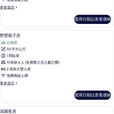
有
詳
客
情
相
更
更多資訊
房
多
片
的
水
選擇日期以查看價格
晶
所
客
有
房
野營親子房 | 羽絨被、迷你吧、書桌、
顯
6
的
野營親子房
相
示
詳
片
丘陵景
情
野
33 平方公尺
營
1 間臥室
親
可容納 4 人 (依實際入住人數計費)
子
2 張加大雙人床
房
免費無線上網
的
更
更多資訊
所
多
有
野
選擇日期以查看價格
營
相
親
片
子
花園客房 | 羽絨被、迷你吧、書桌、遮
顯
7
房
花園客房