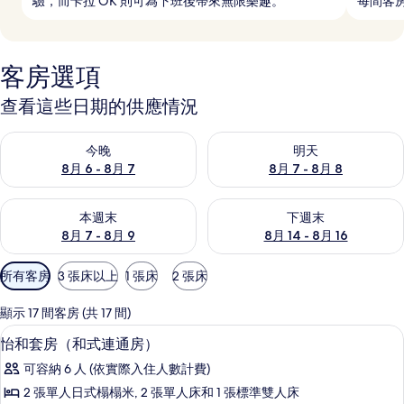
驗，而卡拉 OK 則可為下班後帶來無限樂趣。
每間客
客房選項
查看這些日期的供應情況
查看今晚 (8月 6 - 8月 7) 的供應情況
查看明天 (8月 7 - 8月 8) 的
今晚
明天
8月 6 - 8月 7
8月 7 - 8月 8
查看本週末 (8月 7 - 8月 9) 的供應情況
查看下週末 (8月 14 - 8月 16)
本週末
下週末
8月 7 - 8月 9
8月 14 - 8月 16
可
所有客房
3 張床以上
1 張床
2 張床
用
的
顯示 17 間客房 (共 17 間)
客
羽絨被、迷你吧、書桌、遮光布/窗簾
顯
6
怡和套房（和式連通房）
房
示
篩
可容納 6 人 (依實際入住人數計費)
怡
選
2 張單人日式榻榻米, 2 張單人床和 1 張標準雙人床