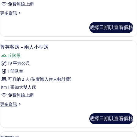
和
條
免費無線上網
套
件
更
更多資訊
房
多
（和
怡
選擇日期以查看價格
和
式
套
連
房
菁英客房 - 兩人小型房 | 羽絨被、迷
顯
5
（和
菁英客房 - 兩人小型房
通
示
式
房）
丘陵景
連
菁
通
的
19 平方公尺
英
房）
所
1 間臥室
的
客
詳
有
可容納 2 人 (依實際入住人數計費)
房
情
相
1 張加大雙人床
-
片
免費無線上網
兩
更
更多資訊
人
多
小
菁
選擇日期以查看價格
英
型
客
房
房
羽絨被、迷你吧、書桌、遮光布/窗簾
顯
6
-