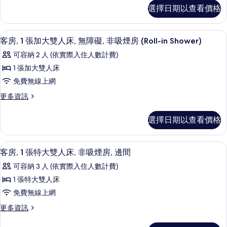
非
加
客
吸
選擇日期以查看價格
吸
相
房,
大
煙
煙
2
片
雙
房
張
房
客房內保險箱、書桌、筆電工作空間、
顯
的
3
加
人
客房, 1 張加大雙人床, 無障礙, 非吸煙房 (Roll-in Shower)
詳
的
示
大
床,
可容納 2 人 (依實際入住人數計費)
情
雙
所
客
無
人
1 張加大雙人床
有
房,
床,
障
免費無線上網
無
相
1
礙,
障
更
更多資訊
張
片
礙,
多
非
非
加
客
吸
選擇日期以查看價格
吸
房,
大
煙
煙
1
雙
房
張
房
客房內保險箱、書桌、筆電工作空間、
顯
的
2
加
人
客房, 1 張特大雙人床, 非吸煙房, 邊間
詳
的
示
大
床,
可容納 3 人 (依實際入住人數計費)
情
雙
所
客
無
人
1 張特大雙人床
有
房,
床,
障
免費無線上網
無
相
1
礙,
障
更
更多資訊
張
片
礙,
多
非
非
特
客