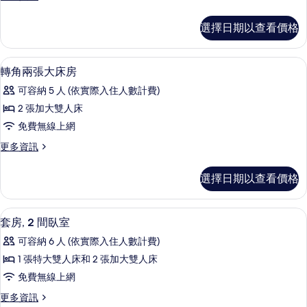
大
多
床
轉
選擇日期以查看價格
角
房
特
的
大
客房內保險箱、書桌、筆電工作空間、
顯
3
床
轉角兩張大床房
所
示
房
有
可容納 5 人 (依實際入住人數計費)
的
轉
詳
相
2 張加大雙人床
角
情
片
免費無線上網
兩
更
更多資訊
張
多
大
轉
選擇日期以查看價格
角
床
兩
房
張
客房內保險箱、書桌、筆電工作空間、
顯
4
大
套房, 2 間臥室
的
示
床
所
可容納 6 人 (依實際入住人數計費)
房
套
的
有
1 張特大雙人床和 2 張加大雙人床
房,
詳
相
免費無線上網
情
2
片
更
更多資訊
間