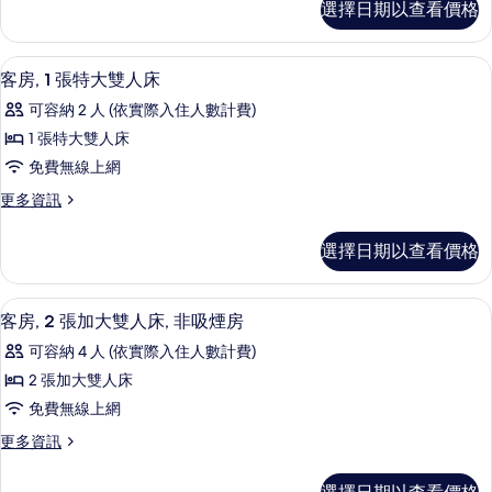
吸
選擇日期以查看價格
吸
房,
大
煙
煙
1
雙
房
張
房
客房內保險箱、書桌、筆電工作空間、
顯
(Roll-
3
特
人
客房, 1 張特大雙人床
in
(Roll-
示
大
床,
可容納 2 人 (依實際入住人數計費)
Shower)
雙
in
客
的
非
人
1 張特大雙人床
Shower)
詳
房,
床,
吸
免費無線上網
的
情
非
1
煙
吸
所
更
更多資訊
張
煙
多
房,
有
房,
特
客
邊
選擇日期以查看價格
邊
相
房,
大
間
間
1
片
雙
的
張
的
客房內保險箱、書桌、筆電工作空間、
顯
詳
6
特
人
客房, 2 張加大雙人床, 非吸煙房
情
所
示
大
床
可容納 4 人 (依實際入住人數計費)
雙
有
客
的
人
2 張加大雙人床
相
房,
床
所
免費無線上網
的
片
2
有
詳
更
更多資訊
張
情
多
相
加
客