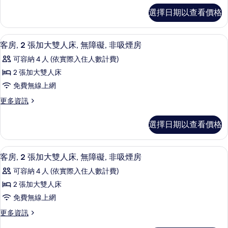
非
特
客
吸
選擇日期以查看價格
吸
房,
大
煙
煙
1
雙
房
張
房
客房內保險箱、書桌、筆電工作空間、
顯
的
4
特
人
客房, 2 張加大雙人床, 無障礙, 非吸煙房
詳
的
示
大
床,
可容納 4 人 (依實際入住人數計費)
情
雙
所
客
無
人
2 張加大雙人床
有
房,
床,
障
免費無線上網
無
相
2
礙,
障
更
更多資訊
張
片
礙,
多
非
非
加
客
吸
選擇日期以查看價格
吸
房,
大
煙
煙
2
雙
房
張
房
客房內保險箱、書桌、筆電工作空間、
顯
(Roll-
4
加
人
客房, 2 張加大雙人床, 無障礙, 非吸煙房
in
(Roll-
示
大
床,
可容納 4 人 (依實際入住人數計費)
Shower)
雙
in
客
的
無
人
2 張加大雙人床
Shower)
詳
房,
床,
障
免費無線上網
的
情
無
2
礙,
障
所
更
更多資訊
張
礙,
多
非
有