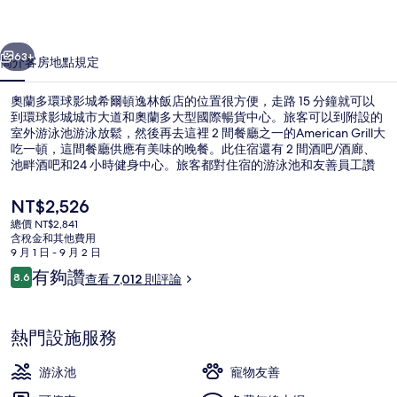
城
一個
下一個
希
63+
簡介
客房
地點
規定
爾
奧蘭多環球影城希爾頓逸林飯店的位置很方便，走路 15 分鐘就可以
頓
到環球影城城市大道和奧蘭多大型國際暢貨中心。旅客可以到附設的
室外游泳池游泳放鬆，然後再去這裡 2 間餐廳之一的American Grill大
逸
吃一頓，這間餐廳供應有美味的晚餐。此住宿還有 2 間酒吧/酒廊、
林
池畔酒吧和24 小時健身中心。旅客都對住宿的游泳池和友善員工讚
不絕口。
飯
目
NT$2,526
前
店
總價 NT$2,841
的
含稅金和其他費用
室外游泳池
的
價
9 月 1 日 - 9 月 2 日
格
評
有夠讚
相
8.6
查看 7,012 則評論
是
8.6 分，滿分 10 分，
論
NT$2,526
片
集
熱門設施服務
游泳池
寵物友善