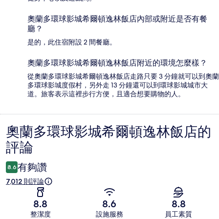
奧蘭多環球影城希爾頓逸林飯店內部或附近是否有餐
廳？
是的，此住宿附設 2 間餐廳。
奧蘭多環球影城希爾頓逸林飯店附近的環境怎麼樣？
從奧蘭多環球影城希爾頓逸林飯店走路只要 3 分鐘就可以到奧蘭
多環球影城度假村，另外走 13 分鐘還可以到環球影城城市大
道。旅客表示這裡步行方便，且適合想要購物的人。
奧蘭多環球影城希爾頓逸林飯店的
評
評論
論
有夠讚
8.6
7,012 則評論
8.8
8.6
8.8
整潔度
設施服務
員工素質