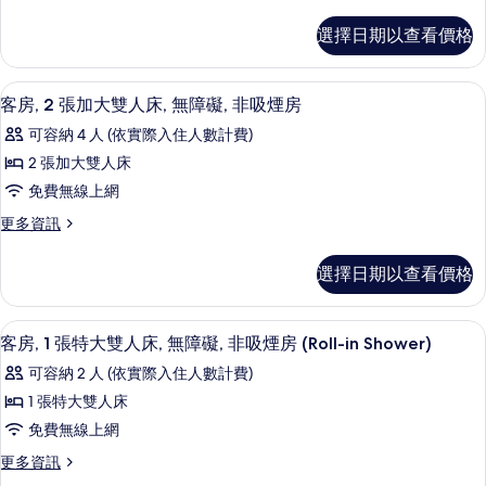
多
臥
套
選擇日期以查看價格
房,
室
2
的
間
客房內保險箱、書桌、筆電工作空間、
顯
4
臥
所
客房, 2 張加大雙人床, 無障礙, 非吸煙房
示
室
有
可容納 4 人 (依實際入住人數計費)
的
客
相
詳
2 張加大雙人床
房,
情
片
免費無線上網
2
更
更多資訊
張
多
加
客
選擇日期以查看價格
房,
大
2
雙
張
客房內保險箱、書桌、筆電工作空間、
顯
3
加
人
客房, 1 張特大雙人床, 無障礙, 非吸煙房 (Roll-in Shower)
示
大
床,
可容納 2 人 (依實際入住人數計費)
雙
客
無
人
1 張特大雙人床
房,
床,
障
免費無線上網
無
1
礙,
障
更
更多資訊
張
礙,
多
非