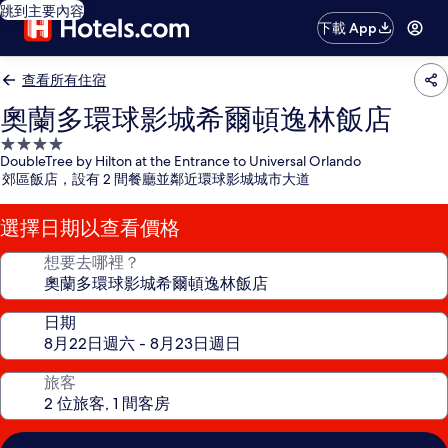
跳到主要內容
下載 App
查看所有住宿
奧蘭多環球影城希爾頓逸林飯店
4.0
DoubleTree by Hilton at the Entrance to Universal Orlando
星
郊區飯店，設有 2 間餐廳並鄰近環球影城城市大道
級
住
選擇日期以查看價格
宿
想要去哪裡？
日期
旅客