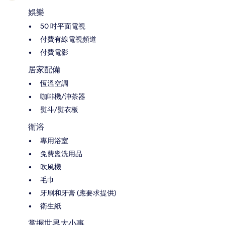
娛樂
50 吋平面電視
付費有線電視頻道
付費電影
居家配備
恆溫空調
咖啡機/沖茶器
熨斗/熨衣板
衛浴
專用浴室
免費盥洗用品
吹風機
毛巾
牙刷和牙膏 (應要求提供)
衛生紙
掌握世界大小事