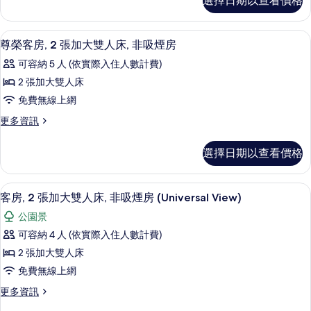
片
選擇日期以查看價格
房,
大
2
雙
張
客房內保險箱、書桌、筆電工作空間、
顯
4
加
人
尊榮客房, 2 張加大雙人床, 非吸煙房
示
大
床,
可容納 5 人 (依實際入住人數計費)
雙
尊
非
人
2 張加大雙人床
榮
床,
吸
免費無線上網
非
客
煙
吸
更
更多資訊
房,
煙
多
房
房
2
尊
的
選擇日期以查看價格
的
榮
張
詳
所
客
加
情
房,
有
客房, 2 張加大雙人床, 非吸煙房 (Uni
顯
4
2
大
客房, 2 張加大雙人床, 非吸煙房 (Universal View)
相
示
張
雙
公園景
加
片
客
人
大
可容納 4 人 (依實際入住人數計費)
房,
雙
床,
2 張加大雙人床
人
2
非
床,
免費無線上網
張
非
吸
更
更多資訊
吸
加
多
煙
煙