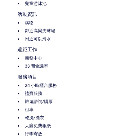
兒童游泳池
活動資訊
購物
鄰近高爾夫球場
附近可以滑水
遠距工作
商務中心
33 間會議室
服務項目
24 小時櫃台服務
禮賓服務
旅遊諮詢/購票
租車
乾洗/洗衣
大廳免費報紙
行李寄放