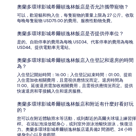
奧蘭多環球影城希爾頓逸林飯店是否允許攜帶寵物？
可以，歡迎貓和狗入住，每隻寵物的重量上限為 27 公斤。收取
每晚每隻寵物 USD75.00 的費用。服務性動物免費。
奧蘭多環球影城希爾頓逸林飯店是否提供停車位？
是的。自助停車的費用為每晚 USD34。代客停車的費用為每晚
USD44。提供電動車充電站。
奧蘭多環球影城希爾頓逸林飯店入住登記和退房的時間
為？
入住登記開始時間：16:00；入住登記結束時間：01:00。提前
入住需加收相關費用，且需視供應情況而定。退房時間為
11:00。延後退房需加收相關費用，且需視供應情況而定。提供
快速退房和零接觸入住和退房服務。
奧蘭多環球影城希爾頓逸林飯店和附近有什麼好看好玩
的？
您可以在附近體驗滑水等活動，或到鄰近的高爾夫球場上練習揮
桿。 在浴缸泡澡放鬆身心，或到室外游泳池暢快游泳，恢復活
力。奧蘭多環球影城希爾頓逸林飯店還具備2 間酒吧、24 小時
健身中心以及遊戲間。