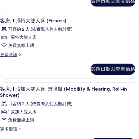
選擇日期以查看價格
房,
大
2
雙
張
客房內保險箱、書桌、筆電工作空間、
顯
4
加
人
客房, 1 張特大雙人床 (Fitness)
示
大
床
可容納 2 人 (依實際入住人數計費)
雙
客
(Fitness)
人
1 張特大雙人床
房,
床
的
免費無線上網
(Fitness)
1
所
的
更
更多資訊
張
詳
有
多
情
特
客
相
選擇日期以查看價格
房,
大
片
1
雙
張
客房內保險箱、書桌、筆電工作空間、
顯
6
特
人
客房, 1 張加大雙人床, 無障礙 (Mobility & Hearing, Roll-in
示
大
Shower)
床
雙
客
可容納 2 人 (依實際入住人數計費)
(Fitness)
人
房,
床
的
1 張加大雙人床
(Fitness)
1
所
免費無線上網
的
張
詳
有
更
更多資訊
情
加
多
相