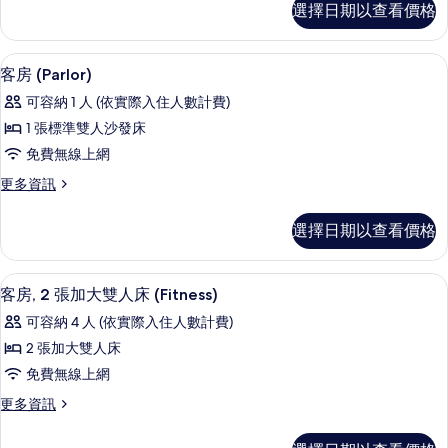
片
選擇日期以查看價格
房,
大
2
雙
張
客房 (Parlor) | 起居區 | 50-
顯
4
加
人
客房 (Parlor)
示
大
床,
可容納 1 人 (依實際入住人數計費)
雙
客
無
人
1 張標準雙人沙發床
房
床,
障
免費無線上網
無
(Parlor)
礙,
障
更
更多資訊
的
礙,
多
非
非
所
客
吸
選擇日期以查看價格
吸
房
有
煙
煙
(Parlor)
相
房
的
房
客房內保險箱、書桌、筆電工作空間、
顯
的
2
詳
片
客房, 2 張加大雙人床 (Fitness)
詳
的
示
情
可容納 4 人 (依實際入住人數計費)
情
所
客
2 張加大雙人床
有
房,
免費無線上網
相
2
更
更多資訊
張
片
多
加
客