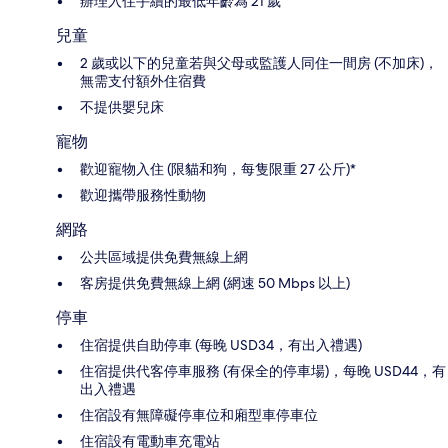
辦理入住手續的最低年齡為 21 歲
兒童
2 歲或以下的兒童若與父母或監護人同住一間房 (不加床)，
無需支付額外住宿費
不提供嬰兒床
寵物
歡迎寵物入住 (限貓和狗，每隻限重 27 公斤)*
歡迎攜帶服務性動物
網路
公共區域提供免費無線上網
客房提供免費無線上網 (網速 50 Mbps 以上)
停車
住宿提供自助停車 (每晚 USD34，有出入禮遇)
住宿提供代客停車服務 (有保全的停車場)，每晚 USD44，有
出入禮遇
住宿設有無障礙停車位和廂型車停車位
住宿設有電動車充電站