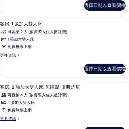
大
客
房
房
選擇日期以查看價格
房,
雙
的
的
2
詳
人
張
情
所
客房內保險箱、書桌、筆電工作空間、
顯
2
加
床,
客房, 1 張加大雙人床
有
示
大
非
可容納 2 人 (依實際入住人數計費)
雙
相
客
吸
人
1 張加大雙人床
片
房,
床,
煙
免費無線上網
非
1
房
吸
更
更多資訊
張
煙
多
(Universal
房
加
客
View)
選擇日期以查看價格
(Universal
房,
大
的
View)
1
雙
的
張
所
客房內保險箱、書桌、筆電工作空間、
顯
詳
4
加
人
客房, 2 張加大雙人床, 無障礙, 非吸煙房
有
情
示
大
床
可容納 4 人 (依實際入住人數計費)
相
雙
客
的
人
2 張加大雙人床
片
房,
床
所
免費無線上網
的
2
有
詳
更
更多資訊
張
情
多
相
加
客