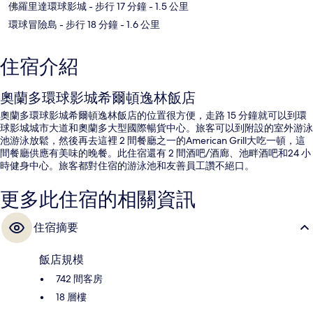
佛羅里達環球影城
- 步行 17 分鐘
- 1.5 公里
環球冒險島
- 步行 18 分鐘
- 1.6 公里
住宿介紹
奧蘭多環球影城希爾頓逸林飯店
奧蘭多環球影城希爾頓逸林飯店的位置很方便，走路 15 分鐘就可以到環
球影城城市大道和奧蘭多大型國際暢貨中心。旅客可以到附設的室外游泳
池游泳放鬆，然後再去這裡 2 間餐廳之一的American Grill大吃一頓，這
間餐廳供應有美味的晚餐。此住宿還有 2 間酒吧/酒廊、池畔酒吧和24 小
時健身中心。旅客都對住宿的游泳池和友善員工讚不絕口。
更多此住宿的相關資訊
住宿摘要
飯店規模
742 間客房
18 層樓