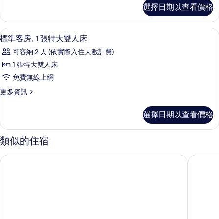
客
大
選擇日期以查看價格
片
房,
雙
1
人
張
客房內保險箱、書桌、筆電工作空間、
顯
5
加
標準客房, 1 張特大雙人床
床,
示
大
可容納 2 人 (依實際入住人數計費)
無
雙
標
人
1 張特大雙人床
障
準
床,
免費無線上網
礙
無
客
障
(Mobility
更
更多資訊
房,
礙
多
&
(Mobility
1
標
Hearing,
選擇日期以查看價格
&
準
張
Roll-
Hearing,
客
特
Roll-
房,
in
類似的住宿
in
1
大
Shower)
Shower)
張
雙
的
奧蘭多環球影城渡假村對面凱悅嘉軒飯店
全球無盡
的
特
詳
人
大
所
情
雙
床
有
人
的
相
床
的
所
片
詳