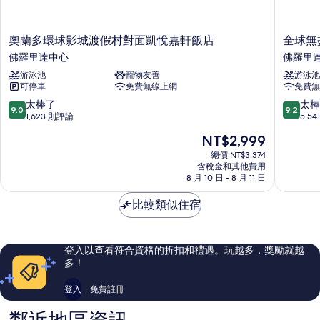
有
情
相
奧
全
奧蘭多環球影城渡假村對面凱悅嘉軒飯店
全球無
片
蘭
球
佛羅里達中心
佛羅里
多
無
游泳池
寵物友善
游泳池
環
盡
可停車
免費無線上網
免費無
球
夏
影
日
9.0
9.2
太棒了
太棒
9.0
9.2
城
渡
分，
分，
1,623 則評論
5,5
渡
假
滿
滿
現
NT$2,999
假
村
分
分
在
村
-
10
10
總價 NT$3,374
價
對
含稅金和其他費用
碼
分，
分，
格
8 月 10 日 - 8 月 11 日
面
頭
太
太
為
凱
畔
棒
棒
NT$2,999
比較類似住宿
悅
套
了，
了，
嘉
房
1,623
5,541
軒
旅
則
則
飯
館
評
評
登入以查看符合資格的折扣和禮遇。玩越多，獎勵就越
店
佛
論
論
多！
佛
羅
羅
里
登入
免費註冊
里
達
達
中