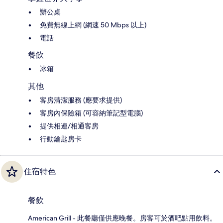
辦公桌
免費無線上網 (網速 50 Mbps 以上)
電話
餐飲
冰箱
其他
客房清潔服務 (應要求提供)
客房內保險箱 (可容納筆記型電腦)
提供相連/相通客房
行動鑰匙房卡
住宿特色
餐飲
American Grill - 此餐廳僅供應晚餐。房客可於酒吧點用飲料。