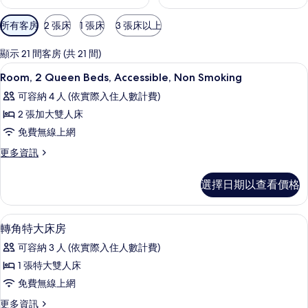
可
所有客房
2 張床
1 張床
3 張床以上
用
的
顯示 21 間客房 (共 21 間)
客
客房內保險箱、書桌、筆電工作空間、
顯
3
Room, 2 Queen Beds, Accessible, Non Smoking
房
示
篩
可容納 4 人 (依實際入住人數計費)
Room,
選
2 張加大雙人床
2
條
免費無線上網
Queen
件
Beds,
更
更多資訊
多
Accessible,
Room,
Non
選擇日期以查看價格
2
Smoking
Queen
Beds,
的
客房內保險箱、書桌、筆電工作空間、
顯
3
Accessible,
轉角特大床房
所
示
Non
可容納 3 人 (依實際入住人數計費)
有
Smoking
轉
的
1 張特大雙人床
相
角
詳
免費無線上網
片
情
特
更
更多資訊