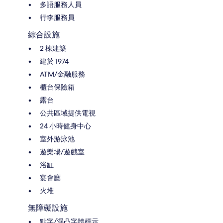
多語服務人員
行李服務員
綜合設施
2 棟建築
建於 1974
ATM/金融服務
櫃台保險箱
露台
公共區域提供電視
24 小時健身中心
室外游泳池
遊樂場/遊戲室
浴缸
宴會廳
火堆
無障礙設施
點字/浮凸字體標示