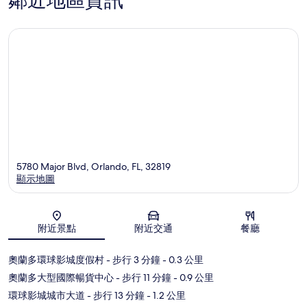
鄰近地區資訊
中
心
心
5780 Major Blvd, Orlando, FL, 32819
顯示地圖
地圖
附近景點
附近交通
餐廳
奧蘭多環球影城度假村
- 步行 3 分鐘
- 0.3 公里
奧蘭多大型國際暢貨中心
- 步行 11 分鐘
- 0.9 公里
環球影城城市大道
- 步行 13 分鐘
- 1.2 公里