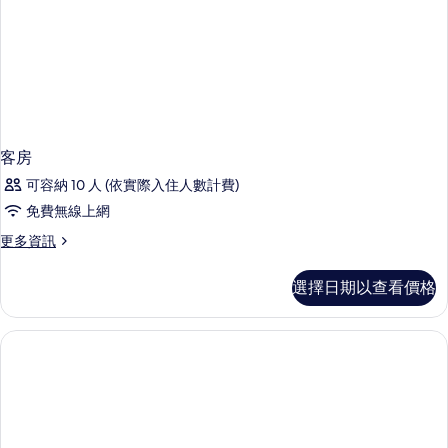
客房
可容納 10 人 (依實際入住人數計費)
免費無線上網
更
更多資訊
多
客
選擇日期以查看價格
房
的
詳
情