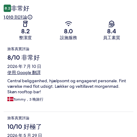
論
非常好
8.2
1,010 則評論
8.2
8.0
8.4
整潔度
設施服務
員工素質
評
旅客真實評論
論
8/10 非常好
2026 年 7 月 10 日
使用 Google 翻譯
Central beliggenhed, hjælpsomt og engageret personale. Fint
værelse med flot udsigt. Lækker og veltillavet morgenmad.
Skøn rooftop bar!
Tommy，3 晚旅行
旅客真實評論
10/10 好極了
2026 年 5 月 29 日