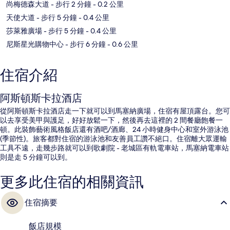
尚梅德森大道
- 步行 2 分鐘
- 0.2 公里
天使大道
- 步行 5 分鐘
- 0.4 公里
莎萊雅廣場
- 步行 5 分鐘
- 0.4 公里
尼斯星光購物中心
- 步行 6 分鐘
- 0.6 公里
住宿介紹
阿斯頓斯卡拉酒店
從阿斯頓斯卡拉酒店走一下就可以到馬塞納廣場，住宿有屋頂露台。您可
以去享受美甲與護足，好好放鬆一下，然後再去這裡的 2 間餐廳飽餐一
頓。此裝飾藝術風格飯店還有酒吧/酒廊、24 小時健身中心和室外游泳池
(季節性)。旅客都對住宿的游泳池和友善員工讚不絕口。住宿離大眾運輸
工具不遠，走幾步路就可以到歌劇院 - 老城區有軌電車站，馬塞納電車站
則是走 5 分鐘可以到。
更多此住宿的相關資訊
住宿摘要
飯店規模