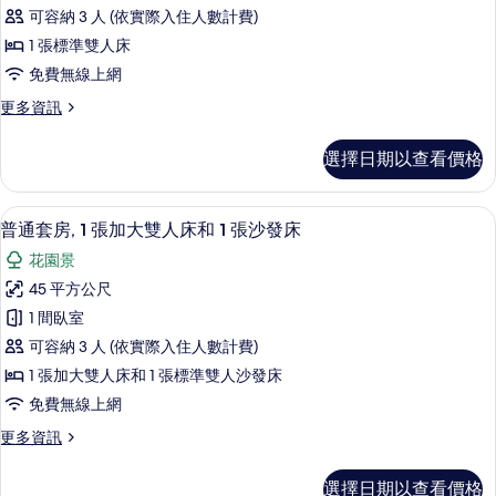
客
情
可容納 3 人 (依實際入住人數計費)
房,
1 張標準雙人床
露
免費無線上網
台,
更
更多資訊
花
多
園
豪
選擇日期以查看價格
華
景
客
觀
房,
普通套房, 1 張加大雙人床和 1 張沙
顯
8
露
普通套房, 1 張加大雙人床和 1 張沙發床
的
示
台,
所
花園景
花
普
園
有
45 平方公尺
通
景
相
1 間臥室
觀
套
的
片
可容納 3 人 (依實際入住人數計費)
房,
詳
1 張加大雙人床和 1 張標準雙人沙發床
情
1
免費無線上網
張
更
更多資訊
加
多
大
普
選擇日期以查看價格
通