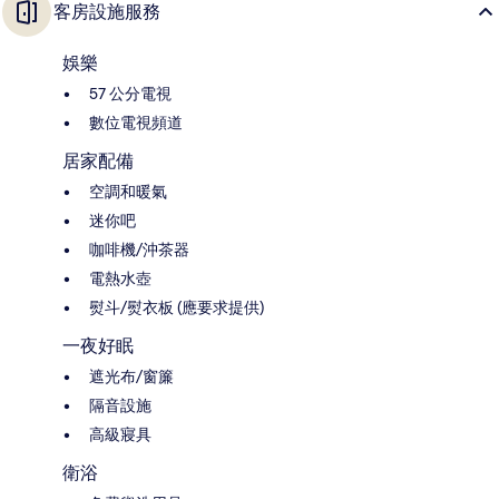
客房設施服務
娛樂
57 公分電視
數位電視頻道
居家配備
空調和暖氣
迷你吧
咖啡機/沖茶器
電熱水壺
熨斗/熨衣板 (應要求提供)
一夜好眠
遮光布/窗簾
隔音設施
高級寢具
衛浴