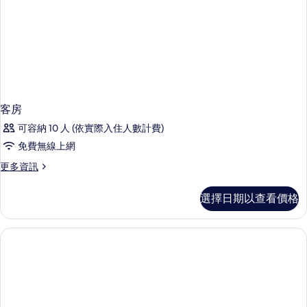
客房
可容納 10 人 (依實際入住人數計費)
免費無線上網
更
更多資訊
多
客
選擇日期以查看價格
房
的
詳
情