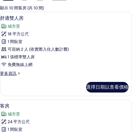
用
的
顯示 10 間客房 (共 10 間)
客
舒適雙人房 | 高級寢具、迷你吧、客
顯
6
舒適雙人房
房
示
篩
城市景
舒
選
18 平方公尺
適
條
1 間臥室
雙
件
可容納 2 人 (依實際入住人數計費)
人
1 張標準雙人床
房
免費無線上網
的
更
更多資訊
所
多
有
舒
選擇日期以查看價格
適
相
雙
片
人
57-公分電視，提供數位頻道
顯
6
房
客房
示
的
城市景
詳
客
情
24 平方公尺
房
1 間臥室