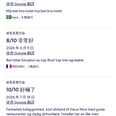
使用 Google 翻譯
Mycket bra hotel mycket bra hotel
Hans，8 晚旅行
旅客真實評論
8/10 非常好
2026 年 6 月 9 日
使用 Google 翻譯
Bel hôtel Situation au top Roof top très agréable
FREDERIC，1 晚旅行
旅客真實評論
10/10 好極了
2026 年 7 月 18 日
使用 Google 翻譯
Fantastisk beliggenhed, kort afstand til Vieux Nice med gode
restauranter og dejlig atmosfære, hotellet har en lille men