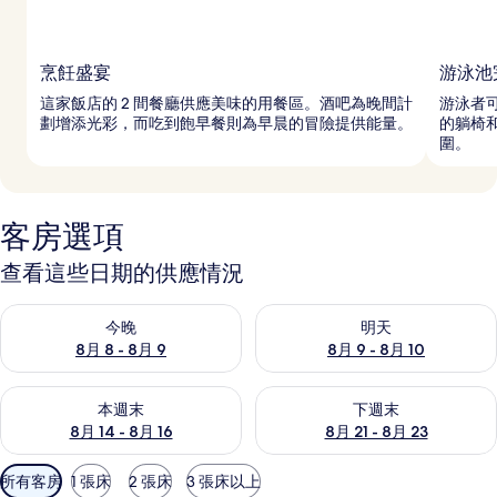
烹飪盛宴
游泳池
這家飯店的 2 間餐廳供應美味的用餐區。酒吧為晚間計
游泳者
劃增添光彩，而吃到飽早餐則為早晨的冒險提供能量。
的躺椅
圍。
客房選項
查看這些日期的供應情況
查看今晚 (8月 8 - 8月 9) 的供應情況
查看明天 (8月 9 - 8月 10) 的
今晚
明天
8月 8 - 8月 9
8月 9 - 8月 10
查看本週末 (8月 14 - 8月 16) 的供應情況
查看下週末 (8月 21 - 8月 23
本週末
下週末
8月 14 - 8月 16
8月 21 - 8月 23
可
所有客房
1 張床
2 張床
3 張床以上