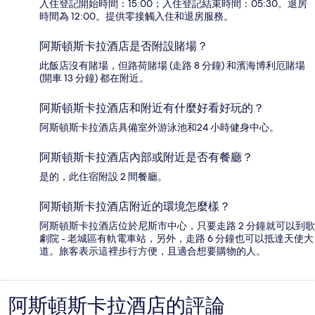
入住登記開始時間：15:00；入住登記結束時間：05:30。退房
時間為 12:00。提供零接觸入住和退房服務。
阿斯頓斯卡拉酒店是否附設賭場？
此飯店沒有賭場，但路荷賭場 (走路 8 分鐘) 和濱海博利厄賭場
(開車 13 分鐘) 都在附近。
阿斯頓斯卡拉酒店和附近有什麼好看好玩的？
阿斯頓斯卡拉酒店具備室外游泳池和24 小時健身中心。
阿斯頓斯卡拉酒店內部或附近是否有餐廳？
是的，此住宿附設 2 間餐廳。
阿斯頓斯卡拉酒店附近的環境怎麼樣？
阿斯頓斯卡拉酒店位於尼斯市中心，只要走路 2 分鐘就可以到歌
劇院 - 老城區有軌電車站，另外，走路 6 分鐘也可以抵達天使大
道。旅客表示這裡步行方便，且適合想要購物的人。
阿斯頓斯卡拉酒店的評論
評