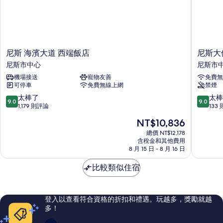
尼
尼
尼斯 海濱大道 西端飯店
尼斯大
斯
斯
尼斯市中心
尼斯市
海
大
機場接送
寵物友善
免費無
濱
使
可停車
免費無線上網
禁煙
大
飯
道
店
9.0
9.0
太棒了
太棒
9.0
9.0
西
尼
分，
分，
1,179 則評論
133
端
斯
滿
滿
現
NT$10,836
飯
市
分
分
在
店
中
10
10
總價 NT$12,178
價
尼
含稅金和其他費用
心
分，
分，
格
8 月 15 日 - 8 月 16 日
斯
太
太
為
市
棒
棒
NT$10,836
比較類似住宿
中
了，
了，
心
1,179
133
則
則
評
評
登入以查看符合資格的折扣和禮遇。玩越多，獎勵就越
論
論
多！