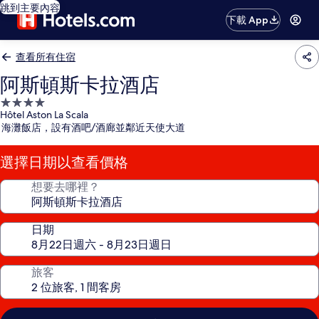
跳到主要內容
下載 App
查看所有住宿
阿斯頓斯卡拉酒店
4.0
Hôtel Aston La Scala
星
海灘飯店，設有酒吧/酒廊並鄰近天使大道
級
住
選擇日期以查看價格
宿
想要去哪裡？
日期
旅客