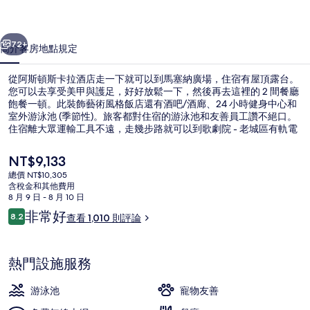
酒
一個
下一個
店
72+
簡介
客房
地點
規定
的
從阿斯頓斯卡拉酒店走一下就可以到馬塞納廣場，住宿有屋頂露台。
相
您可以去享受美甲與護足，好好放鬆一下，然後再去這裡的 2 間餐廳
飽餐一頓。此裝飾藝術風格飯店還有酒吧/酒廊、24 小時健身中心和
片
室外游泳池 (季節性)。旅客都對住宿的游泳池和友善員工讚不絕口。
集
住宿離大眾運輸工具不遠，走幾步路就可以到歌劇院 - 老城區有軌電
車站，馬塞納電車站則是走 5 分鐘可以到。
目
NT$9,133
前
總價 NT$10,305
的
含稅金和其他費用
外觀
價
8 月 9 日 - 8 月 10 日
格
評
非常好
8.2
查看 1,010 則評論
是
8.2 分，滿分 10 分，
論
NT$9,133
熱門設施服務
游泳池
寵物友善