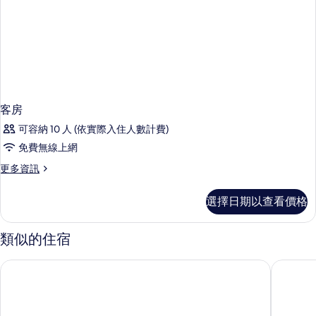
客房
可容納 10 人 (依實際入住人數計費)
免費無線上網
更
更多資訊
多
客
選擇日期以查看價格
房
的
詳
類似的住宿
情
尼斯 海濱大道 西端飯店
尼斯大使