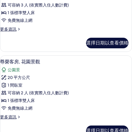
的
可容納 3 人 (依實際入住人數計費)
所
1 張標準雙人床
有
免費無線上網
相
更
更多資訊
片
多
客
選擇日期以查看價格
房
的
詳
尊榮客房, 花園景觀 | 高級寢具、迷
顯
7
情
尊榮客房, 花園景觀
示
公園景
尊
20 平方公尺
榮
1 間臥室
客
可容納 2 人 (依實際入住人數計費)
房,
1 張標準雙人床
花
免費無線上網
園
更
更多資訊
景
多
觀
尊
選擇日期以查看價格