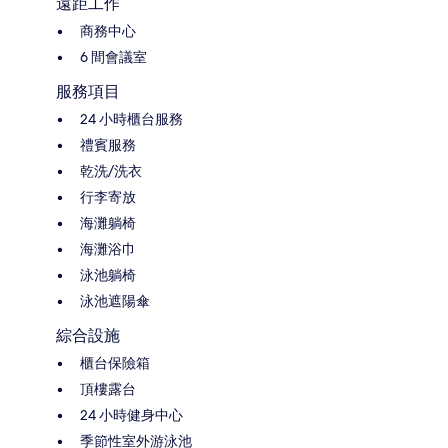
遠距工作
商務中心
6 間會議室
服務項目
24 小時櫃台服務
禮賓服務
乾洗/洗衣
行李寄放
海灘躺椅
海灘浴巾
泳池躺椅
泳池遮陽傘
綜合設施
櫃台保險箱
頂樓露台
24 小時健身中心
季節性室外游泳池