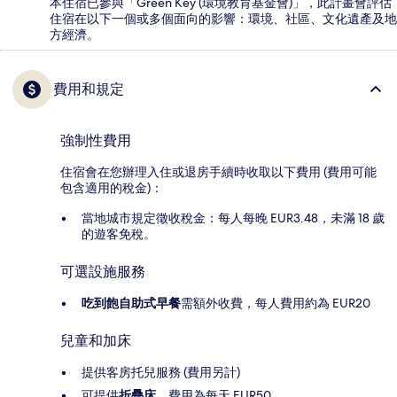
本住宿已參與「Green Key (環境教育基金會)」，此計畫會評估
住宿在以下一個或多個面向的影響：環境、社區、文化遺產及地
方經濟。
費用和規定
強制性費用
住宿會在您辦理入住或退房手續時收取以下費用 (費用可能
包含適用的稅金)：
當地城市規定徵收稅金：每人每晚 EUR3.48，未滿 18 歲
的遊客免稅。
可選設施服務
吃到飽自助式早餐
需額外收費，每人費用約為 EUR20
兒童和加床
提供客房托兒服務 (費用另計)
可提供
折疊床
，費用為每天 EUR50