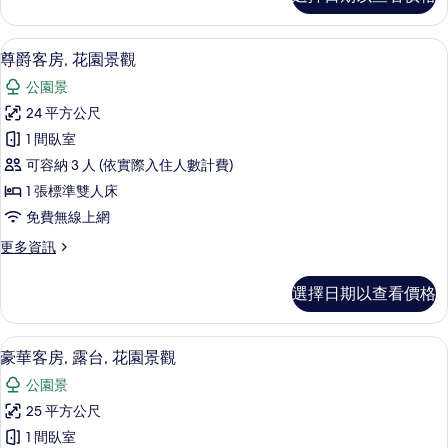
榮
的
客
所
房,
尊爵客房, 花園景觀 | 高級寢具、迷
顯
5
花
尊爵客房, 花園景觀
有
示
園
相
公園景
景
尊
觀
片
24 平方公尺
爵
的
1 間臥室
詳
客
情
可容納 3 人 (依實際入住人數計費)
房,
1 張標準雙人床
花
免費無線上網
園
更
更多資訊
景
多
觀
尊
選擇日期以查看價格
爵
的
客
所
房,
豪華客房, 露台, 花園景觀 | 高級寢
顯
7
花
豪華客房, 露台, 花園景觀
有
示
園
相
公園景
景
豪
觀
片
25 平方公尺
華
的
1 間臥室
詳