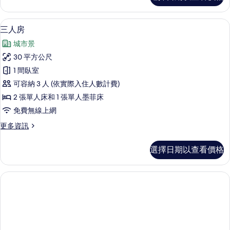
雙
套
人
房,
三人房 | 高級寢具、迷你吧、客房內保
顯
9
1
床
三人房
示
張
和
城市景
加
三
1
大
30 平方公尺
人
雙
張
1 間臥室
人
房
沙
床
可容納 3 人 (依實際入住人數計費)
的
和
發
2 張單人床和 1 張單人墨菲床
1
所
床
免費無線上網
張
有
沙
的
更
更多資訊
發
相
所
多
床
片
三
有
的
選擇日期以查看價格
人
詳
相
房
情
的
片
詳
情