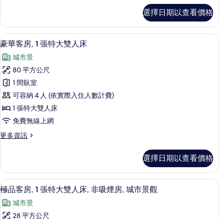
相
詳
大
高
情
片
選擇日期以查看價格
級
雙
客
人
房,
低過敏寢具、迷你吧、客房內保險箱、
顯
8
1
床,
豪華客房, 1 張特大雙人床
示
張
非
城市景
特
豪
吸
大
80 平方公尺
華
雙
煙
1 間臥室
人
客
房
床,
可容納 4 人 (依實際入住人數計費)
房,
非
的
1 張特大雙人床
吸
1
所
免費無線上網
煙
張
房
有
更
更多資訊
特
的
多
相
詳
大
豪
情
片
選擇日期以查看價格
華
雙
客
人
房,
極品客房, 1 張特大雙人床, 非吸煙房
顯
8
1
床
極品客房, 1 張特大雙人床, 非吸煙房, 城市景觀
示
張
的
城市景
特
極
所
大
28 平方公尺