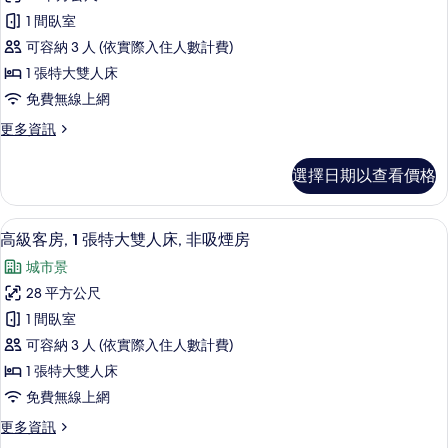
通
雙
煙
1 間臥室
人
客
房,
床,
可容納 3 人 (依實際入住人數計費)
房,
非
城
1 張特大雙人床
吸
1
市
免費無線上網
煙
張
房,
景
更
更多資訊
特
城
多
觀
市
大
普
景
的
選擇日期以查看價格
通
雙
觀
所
客
的
人
房,
有
詳
低過敏寢具、迷你吧、客房內保險箱、
顯
7
1
床,
高級客房, 1 張特大雙人床, 非吸煙房
情
相
示
張
非
城市景
特
片
高
吸
大
28 平方公尺
級
雙
煙
1 間臥室
人
客
房
床,
可容納 3 人 (依實際入住人數計費)
房,
非
的
1 張特大雙人床
吸
1
所
免費無線上網
煙
張
房
有
更
更多資訊
特
的
多