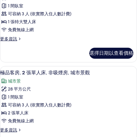
品
雙
有
1 間臥室
人
客
相
床
可容納 3 人 (依實際入住人數計費)
房,
的
片
1 張特大雙人床
詳
1
免費無線上網
情
張
更
更多資訊
特
多
大
極
選擇日期以查看價格
品
雙
客
人
房,
低過敏寢具、迷你吧、客房內保險箱、
顯
7
1
床,
極品客房, 2 張單人床, 非吸煙房, 城市景觀
示
張
非
城市景
特
極
吸
大
28 平方公尺
品
雙
煙
1 間臥室
人
客
房,
床,
可容納 3 人 (依實際入住人數計費)
房,
非
城
2 張單人床
吸
2
市
免費無線上網
煙
張
房,
景
更
更多資訊
單
城
多
觀