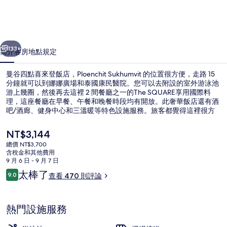
來
登
一個
下一個
飯
133+
簡介
客房
地點
規定
店，
曼谷四點喜來登飯店，Ploenchit Sukhumvit 的位置很方便，走路 15
Ploenchit
分鐘就可以到娜娜廣場和泰國康民醫院。您可以去附設的室外游泳池
Sukhumvit
游上幾圈，然後再去這裡 2 間餐廳之一的The SQUARE享用國際料
理，這座餐廳在早餐、午餐和晚餐時段均有開放。此奢華飯店還有酒
的
吧/酒廊、健身中心和三溫暖等特色設施服務。旅客都覺得這裡很方
便，走路就可以去搭大眾運輸工具，從住宿到BTS 普羅查特站只要 5
相
分鐘、到BTS 那那站也只要 8 分鐘。
目
NT$3,144
片
前
總價 NT$3,700
的
含稅金和其他費用
集
會議設施
價
9 月 6 日 - 9 月 7 日
格
評
太棒了
9.0
查看 470 則評論
是
9.0 分，滿分 10 分，
論
NT$3,144
熱門設施服務