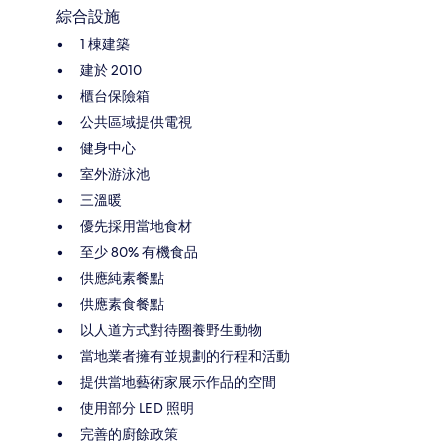
綜合設施
1 棟建築
建於 2010
櫃台保險箱
公共區域提供電視
健身中心
室外游泳池
三溫暖
優先採用當地食材
至少 80% 有機食品
供應純素餐點
供應素食餐點
以人道方式對待圈養野生動物
當地業者擁有並規劃的行程和活動
提供當地藝術家展示作品的空間
使用部分 LED 照明
完善的廚餘政策