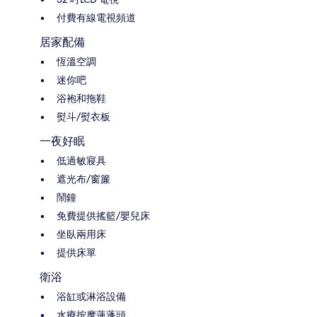
付費有線電視頻道
居家配備
恆溫空調
迷你吧
浴袍和拖鞋
熨斗/熨衣板
一夜好眠
低過敏寢具
遮光布/窗簾
鬧鐘
免費提供搖籃/嬰兒床
坐臥兩用床
提供床單
衛浴
浴缸或淋浴設備
水療按摩蓮蓬頭