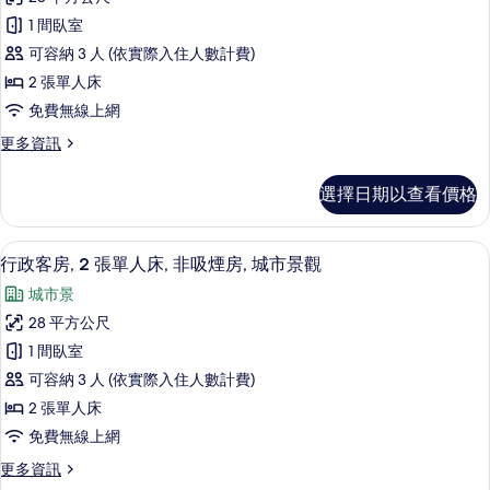
華
雙
所
1 間臥室
人
客
有
床
可容納 3 人 (依實際入住人數計費)
房,
(View)
相
2 張單人床
的
2
片
免費無線上網
詳
張
情
更
更多資訊
單
多
人
豪
選擇日期以查看價格
華
床
客
(View)
房,
低過敏寢具、迷你吧、客房內保險箱、
顯
的
6
2
行政客房, 2 張單人床, 非吸煙房, 城市景觀
示
張
所
城市景
單
行
有
人
28 平方公尺
政
床
相
1 間臥室
(View)
客
片
的
可容納 3 人 (依實際入住人數計費)
房,
詳
2 張單人床
情
2
免費無線上網
張
更
更多資訊
單
多