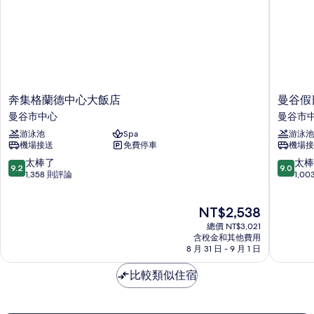
床,
的
非
所
吸
煙
有
房
相
的
詳
片
情
奔
曼
奔集格蘭德中心大飯店
曼谷假
集
谷
曼谷市中心
曼谷市
格
假
游泳池
Spa
游泳池
蘭
日
機場接送
免費停車
機場接
德
飯
中
店
9.2
9.0
太棒了
太棒
9.2
9.0
心
IHG
分，
分，
1,358 則評論
1,0
大
旗
滿
滿
飯
下
分
分
現
NT$2,538
店
飯
10
10
在
曼
店
分，
分，
總價 NT$3,021
價
谷
曼
太
太
含稅金和其他費用
格
市
8 月 31 日 - 9 月 1 日
谷
棒
棒
為
中
市
了，
了，
NT$2,538
心
比較類似住宿
中
1,358
1,003
心
則
則
評
評
論
論