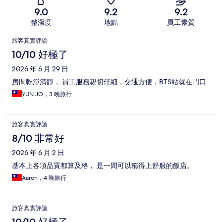
9.0
9.2
9.2
整潔度
地點
員工素質
評
旅客真實評論
論
10/10 好極了
2026 年 6 月 29 日
房間乾淨清靜， 員工服務親切仔細，交通方便，BTS站就在門口
YUN JO，3 晚旅行
旅客真實評論
8/10 非常好
2026 年 6 月 2 日
基本上各項品質都算及格， 是一間可以稱得上舒服的飯店。
Aaron，4 晚旅行
旅客真實評論
10/10 好極了