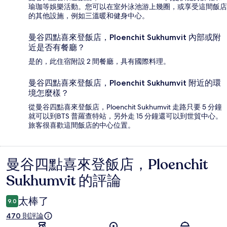
瑜珈等娛樂活動。您可以在室外泳池游上幾圈，或享受這間飯店
的其他設施，例如三溫暖和健身中心。
曼谷四點喜來登飯店，Ploenchit Sukhumvit 內部或附
近是否有餐廳？
是的，此住宿附設 2 間餐廳，具有國際料理。
曼谷四點喜來登飯店，Ploenchit Sukhumvit 附近的環
境怎麼樣？
從曼谷四點喜來登飯店，Ploenchit Sukhumvit 走路只要 5 分鐘
就可以到BTS 普羅查特站，另外走 15 分鐘還可以到世貿中心。
旅客很喜歡這間飯店的中心位置。
曼谷四點喜來登飯店，Ploenchit
評
Sukhumvit 的評論
論
太棒了
9.0
470 則評論