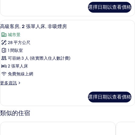
市
人
極
景
的
選擇日期以查看價格
品
床,
觀
所
客
的
非
房,
有
詳
低過敏寢具、迷你吧、客房內保險箱、
顯
7
2
吸
高級客房, 2 張單人床, 非吸煙房
情
相
示
張
煙
城市景
單
片
高
房,
人
28 平方公尺
級
床,
城
1 間臥室
非
客
市
吸
可容納 3 人 (依實際入住人數計費)
房,
煙
景
2 張單人床
房,
2
觀
免費無線上網
城
張
市
的
更
更多資訊
單
景
多
所
觀
人
高
的
有
選擇日期以查看價格
級
床,
詳
相
客
情
非
房,
類似的住宿
片
2
吸
張
煙
奔集格蘭德中心大飯店
曼谷假日
單
房
人