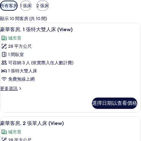
可
所有客房
1 張床
2 張床
用
的
顯示 10 間客房 (共 10 間)
客
客房景觀
顯
6
豪華客房, 1 張特大雙人床 (View)
房
示
篩
城市景
豪
選
28 平方公尺
華
條
1 間臥室
客
件
可容納 3 人 (依實際入住人數計費)
房,
1 張特大雙人床
1
免費無線上網
張
更
更多資訊
特
多
大
豪
選擇日期以查看價格
華
雙
客
人
房,
低過敏寢具、迷你吧、客房內保險箱、
顯
5
1
床
豪華客房, 2 張單人床 (View)
示
張
(View)
城市景
特
豪
的
大
28 平方公尺