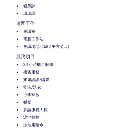
健身課
瑜珈課
遠距工作
會議室
電腦工作站
會議場地 (2583 平方英尺)
服務項目
24 小時櫃台服務
禮賓服務
旅遊諮詢/購票
乾洗/洗衣
行李寄放
婚宴
多語服務人員
泳池躺椅
泳池遮陽傘