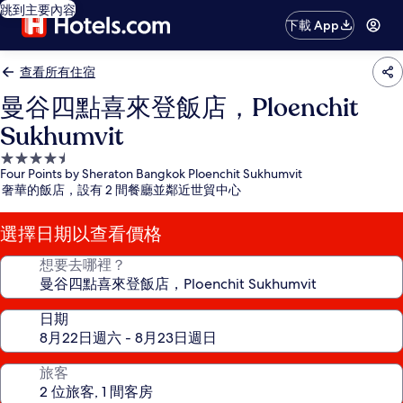
跳到主要內容
下載 App
查看所有住宿
曼谷四點喜來登飯店，Ploenchit
Sukhumvit
4.5
Four Points by Sheraton Bangkok Ploenchit Sukhumvit
星
奢華的飯店，設有 2 間餐廳並鄰近世貿中心
級
住
選擇日期以查看價格
宿
想要去哪裡？
日期
旅客