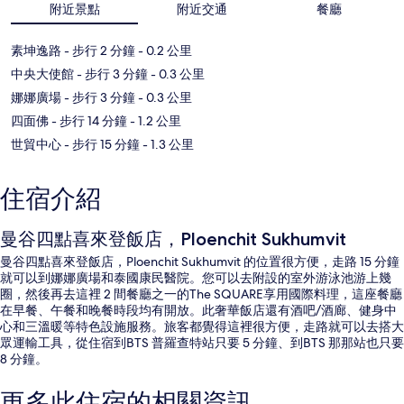
附近景點
附近交通
餐廳
素坤逸路
- 步行 2 分鐘
- 0.2 公里
中央大使館
- 步行 3 分鐘
- 0.3 公里
娜娜廣場
- 步行 3 分鐘
- 0.3 公里
四面佛
- 步行 14 分鐘
- 1.2 公里
世貿中心
- 步行 15 分鐘
- 1.3 公里
住宿介紹
曼谷四點喜來登飯店，Ploenchit Sukhumvit
曼谷四點喜來登飯店，Ploenchit Sukhumvit 的位置很方便，走路 15 分鐘
就可以到娜娜廣場和泰國康民醫院。您可以去附設的室外游泳池游上幾
圈，然後再去這裡 2 間餐廳之一的The SQUARE享用國際料理，這座餐廳
在早餐、午餐和晚餐時段均有開放。此奢華飯店還有酒吧/酒廊、健身中
心和三溫暖等特色設施服務。旅客都覺得這裡很方便，走路就可以去搭大
眾運輸工具，從住宿到BTS 普羅查特站只要 5 分鐘、到BTS 那那站也只要
8 分鐘。
更多此住宿的相關資訊