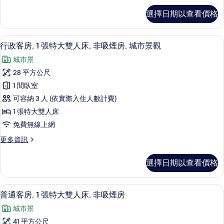
人
行
選擇日期以查看價格
政
床,
客
非
房,
客房景觀
顯
6
2
吸
行政客房, 1 張特大雙人床, 非吸煙房, 城市景觀
示
張
煙
城市景
單
行
房,
人
28 平方公尺
政
床,
城
1 間臥室
非
客
市
吸
可容納 3 人 (依實際入住人數計費)
房,
煙
景
1 張特大雙人床
房,
1
觀
免費無線上網
城
張
市
的
更
更多資訊
特
景
多
所
觀
大
行
的
有
選擇日期以查看價格
政
雙
詳
相
客
情
人
房,
片
低過敏寢具、迷你吧、客房內保險箱、
顯
8
1
床,
普通客房, 1 張特大雙人床, 非吸煙房
示
張
非
城市景
特
普
吸
大
41 平方公尺