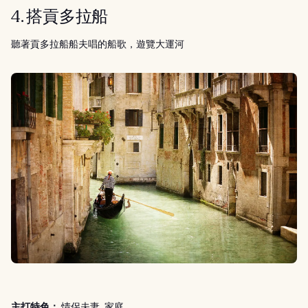
4. 搭貢多拉船
聽著貢多拉船船夫唱的船歌，遊覽大運河
主打特色：
情侶夫妻, 家庭