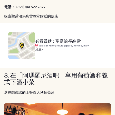
電話：
+39 (0)41 522 7827
探索聖喬治馬焦雷教堂附近的飯店
必看景點：聖喬治‧馬焦雷
Isola San Giorgio Maggiore, Venice, Italy
地圖
8. 在「阿瑪羅尼酒吧」享用葡萄酒和義
式下酒小菜
選擇想嘗試的上等義大利葡萄酒