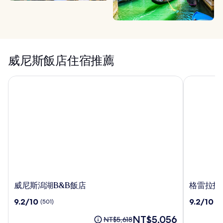
威尼斯飯店住宿推薦
威尼斯潟湖B&B飯店
格雷拉托飯
威
格
威尼斯潟湖B&B飯店
格雷拉托
尼
雷
9.2
9.2
9.2/10
9.2/10
(501)
(9
斯
拉
分，
分，
潟
托
現
NT$5,056
滿
滿
原
NT$5,618