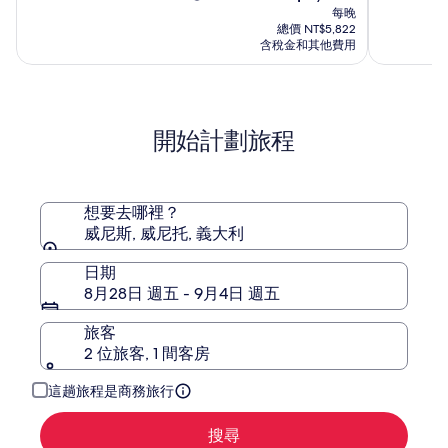
湖
飯
在
分
分
價
每晚
B&B
店
價
10，
10，
為
總價 NT$5,822
飯
格
(501)
(966)
NT$5,618，
含稅金和其他費用
店
為
查
NT$5,056
看
標
準
開始計劃旅程
房
價
的
更
多
想要去哪裡？
資
威尼斯, 威尼托, 義大利
訊。
日期
8月28日 週五 - 9月4日 週五
旅客
2 位旅客, 1 間客房
這趟旅程是商務旅行
搜尋