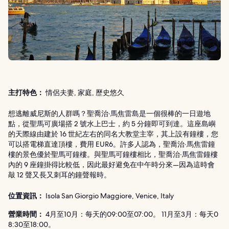
主打特色：
情侶夫妻, 家庭, 歷史悠久
想逃離威尼斯的人群嗎？聖喬治‧馬焦雷島是一個很棒的一日遊地
點，從聖馬可廣場搭 2 號水上巴士，約 5 分鐘即可到達。這座島嶼
的天際線由建於 16 世紀左右的同名大教堂主宰，其上設有鐘樓，您
可以搭電梯直達頂樓，費用 EUR6。許多人認為，聖喬治‧馬焦雷鐘
樓的景色優於聖馬可鐘樓。與聖馬可鐘樓相比，聖喬治‧馬焦雷鐘樓
內的 9 座鐘掛得比較低，因此最好避免在中午時分來—因為這時會
敲 12 聲又長又刺耳的鐘聲報時。
位置資訊：
Isola San Giorgio Maggiore, Venice, Italy
營業時間：
4月至10月：每天的09:00至07:00。 11月至3月：每天0
8:30至18:00。