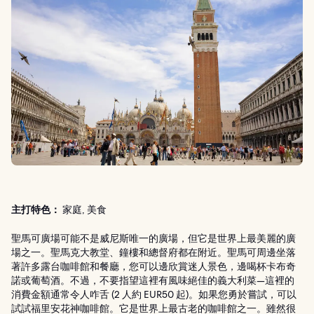
主打特色：
家庭, 美食
聖馬可廣場可能不是威尼斯唯一的廣場，但它是世界上最美麗的廣
場之一。聖馬克大教堂、鐘樓和總督府都在附近。聖馬可周邊坐落
著許多露台咖啡館和餐廳，您可以邊欣賞迷人景色，邊喝杯卡布奇
諾或葡萄酒。不過，不要指望這裡有風味絕佳的義大利菜—這裡的
消費金額通常令人咋舌 (2 人約 EUR50 起)。如果您勇於嘗試，可以
試試福里安花神咖啡館。它是世界上最古老的咖啡館之一。雖然很