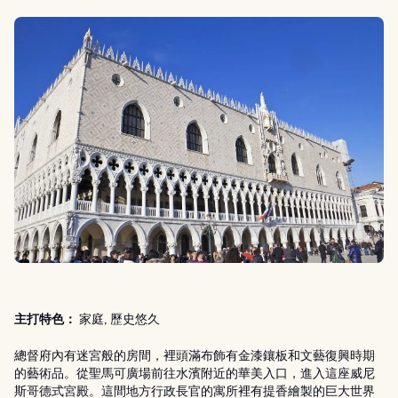
主打特色：
家庭, 歷史悠久
總督府內有迷宮般的房間，裡頭滿布飾有金漆鑲板和文藝復興時期
的藝術品。從聖馬可廣場前往水濱附近的華美入口，進入這座威尼
斯哥德式宮殿。這間地方行政長官的寓所裡有提香繪製的巨大世界