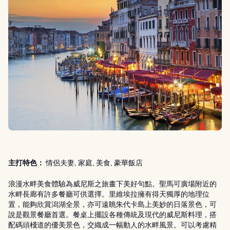
主打特色：
情侶夫妻, 家庭, 美食, 豪華飯店
浪漫水畔美食體驗為威尼斯之旅畫下美好句點。聖馬可廣場附近的
水畔長廊有許多餐廳可供選擇。里維埃拉擁有得天獨厚的地理位
置，能夠欣賞潟湖全景，亦可遠眺朱代卡島上美妙的日落景色，可
說是觀景餐廳首選。餐桌上擺設各種傳統及現代的威尼斯料理，搭
配碼頭棧道的優美景色，交織成一幅動人的水畔風景。可以考慮精