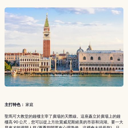
主打特色：
家庭
聖馬可大教堂的鐘樓主宰了廣場的天際線。這座矗立於廣場上的鐘
樓高 90 公尺，您可以從上方欣賞威尼斯絕美的市容和潟湖。要一大
早來才能避開人群 (夏季期間要有心理準備，這裡會大排長龍)。只