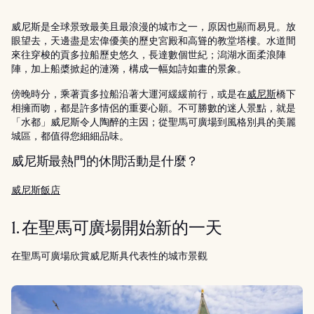
威尼斯是全球景致最美且最浪漫的城市之一，原因也顯而易見。放
眼望去，天邊盡是宏偉優美的歷史宮殿和高聳的教堂塔樓。水道間
來往穿梭的貢多拉船歷史悠久，長達數個世紀；潟湖水面柔浪陣
陣，加上船槳掀起的漣漪，構成一幅如詩如畫的景象。
傍晚時分，乘著貢多拉船沿著大運河緩緩前行，或是在
威尼斯
橋下
相擁而吻，都是許多情侶的重要心願。不可勝數的迷人景點，就是
「水都」威尼斯令人陶醉的主因；從聖馬可廣場到風格別具的美麗
城區，都值得您細細品味。
威尼斯最熱門的休閒活動是什麼？
威尼斯飯店
1. 在聖馬可廣場開始新的一天
在聖馬可廣場欣賞威尼斯具代表性的城市景觀