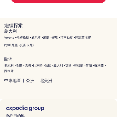
繼續探索
義大利
Verona
佛羅倫斯
威尼斯
米蘭
羅馬
那不勒斯
阿瑪菲海岸
(
坎帕尼亞
托斯卡尼
)
歐洲
奧地利
希臘
德國
比利時
法國
義大利
英國
英格蘭
荷蘭
蘇格蘭
西班牙
中東地區
亞洲
北美洲
熱門目的地