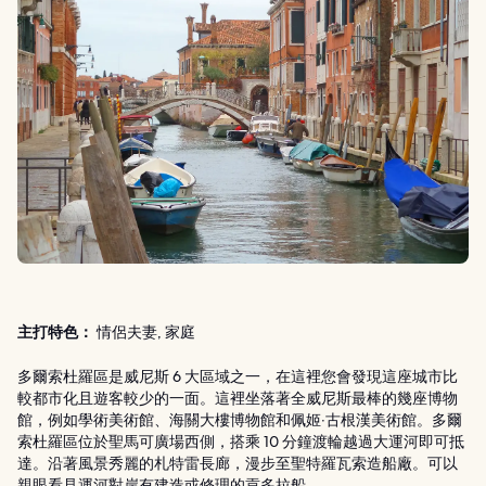
主打特色：
情侶夫妻, 家庭
多爾索杜羅區是威尼斯 6 大區域之一，在這裡您會發現這座城市比
較都市化且遊客較少的一面。這裡坐落著全威尼斯最棒的幾座博物
館，例如學術美術館、海關大樓博物館和佩姬‧古根漢美術館。多爾
索杜羅區位於聖馬可廣場西側，搭乘 10 分鐘渡輪越過大運河即可抵
達。沿著風景秀麗的札特雷長廊，漫步至聖特羅瓦索造船廠。可以
親眼看見運河對岸有建造或修理的貢多拉船。