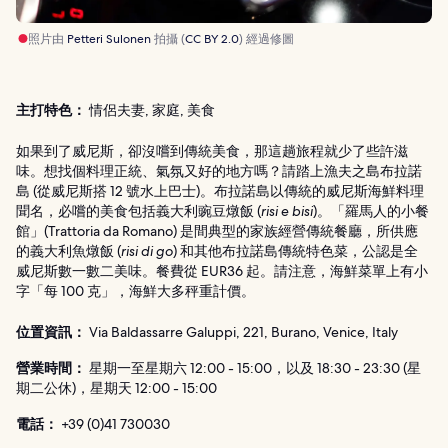
照片由
Petteri Sulonen
拍攝 (
CC BY 2.0
) 經過修圖
主打特色：
情侶夫妻, 家庭, 美食
如果到了威尼斯，卻沒嚐到傳統美食，那這趟旅程就少了些許滋
味。想找個料理正統、氣氛又好的地方嗎？請踏上漁夫之島布拉諾
島 (從威尼斯搭 12 號水上巴士)。布拉諾島以傳統的威尼斯海鮮料理
聞名，必嚐的美食包括義大利豌豆燉飯 (
risi e bisi
)。「羅馬人的小餐
館」(Trattoria da Romano) 是間典型的家族經營傳統餐廳，所供應
的義大利魚燉飯 (
risi di go
) 和其他布拉諾島傳統特色菜，公認是全
威尼斯數一數二美味。餐費從 EUR36 起。請注意，海鮮菜單上有小
字「每 100 克」，海鮮大多秤重計價。
位置資訊：
Via Baldassarre Galuppi, 221, Burano, Venice, Italy
營業時間：
星期一至星期六 12:00 - 15:00，以及 18:30 - 23:30 (星
期二公休)，星期天 12:00 - 15:00
電話：
+39 (0)41 730030