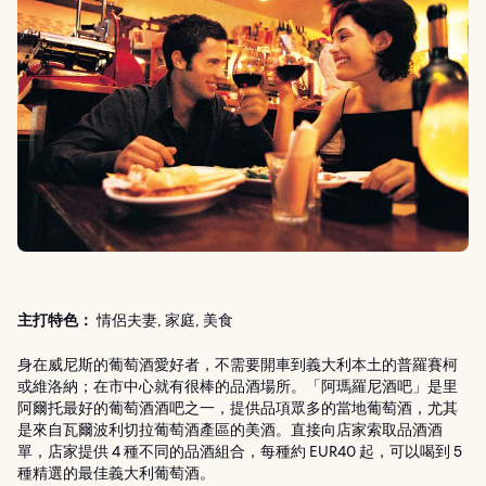
主打特色：
情侶夫妻, 家庭, 美食
身在威尼斯的葡萄酒愛好者，不需要開車到義大利本土的普羅賽柯
或維洛納；在市中心就有很棒的品酒場所。「阿瑪羅尼酒吧」是里
阿爾托最好的葡萄酒酒吧之一，提供品項眾多的當地葡萄酒，尤其
是來自瓦爾波利切拉葡萄酒產區的美酒。直接向店家索取品酒酒
單，店家提供 4 種不同的品酒組合，每種約 EUR40 起，可以喝到 5
種精選的最佳義大利葡萄酒。