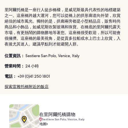
里阿爾托橋是一座行人徒步橋樑，是威尼斯最具代表性的地標建築
之一。這座橋跨越大運河，您可以從橋上的拱形廊道向外望，欣賞
絕佳的城市風光。獨特的是，拱廊兩旁都是小型精品店，販售時尚
商品和小飾品，如威尼斯吹製玻璃和珠寶。在橋底的里阿爾托露天
市場，有更熱鬧的購物勝地等著您。這座橋很受歡迎，所以可能會
很擁擠。這座橋的最美視角，是從貢多拉船或水上巴士上欣賞，入
夜後尤其迷人。建議早點到才能避開人群。
位置資訊：
Sestiere San Polo, Venice, Italy
營業時間：
24 小時
電話：
+39 (0)41 250 1801
探索雷雅托橋附近的飯店
在里阿爾托橋購物
Sestiere San Polo, Venice, Italy
地圖