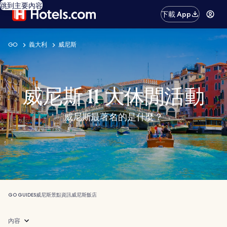
跳到主要內容
下載 App
GO
義大利
威尼斯
威尼斯 11 大休閒活動
威尼斯最著名的是什麼？
GO GUIDES
威尼斯
景點
資訊
威尼斯飯店
內容