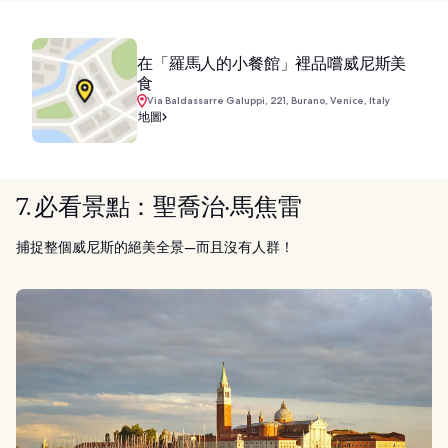
在「羅馬人的小餐館」裡品嚐威尼斯美
食
Via Baldassarre Galuppi, 221, Burano, Venice, Italy
地圖
7. 必看景點：聖喬治‧馬焦雷
捕捉整個威尼斯的絕美全景—而且沒有人群！