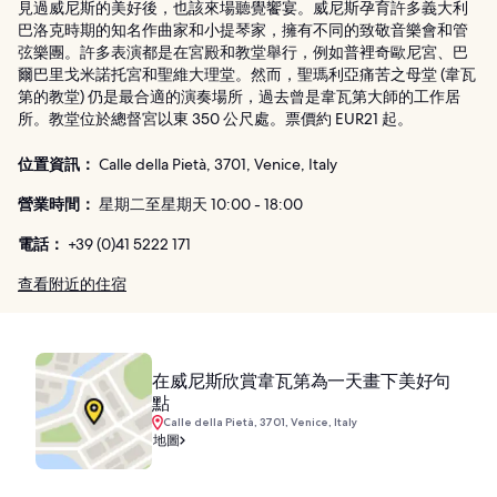
見過威尼斯的美好後，也該來場聽覺饗宴。威尼斯孕育許多義大利
巴洛克時期的知名作曲家和小提琴家，擁有不同的致敬音樂會和管
弦樂團。許多表演都是在宮殿和教堂舉行，例如普裡奇歐尼宮、巴
爾巴里戈米諾托宮和聖維大理堂。然而，聖瑪利亞痛苦之母堂 (韋瓦
第的教堂) 仍是最合適的演奏場所，過去曾是韋瓦第大師的工作居
所。教堂位於總督宮以東 350 公尺處。票價約 EUR21 起。
位置資訊：
Calle della Pietà, 3701, Venice, Italy
營業時間：
星期二至星期天 10:00 - 18:00
電話：
+39 (0)41 5222 171
查看附近的住宿
在威尼斯欣賞韋瓦第為一天畫下美好句
點
Calle della Pietà, 3701, Venice, Italy
地圖