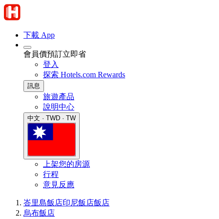
下載 App
會員價預訂立即省
登入
探索 Hotels.com Rewards
訊息
旅遊產品
說明中心
中文 · TWD · TW
上架您的房源
行程
意見反應
峇里島飯店
印尼飯店
飯店
烏布飯店