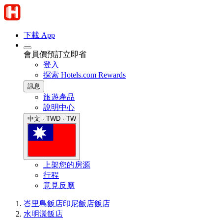
下載 App
會員價預訂立即省
登入
探索 Hotels.com Rewards
訊息
旅遊產品
說明中心
中文 · TWD · TW
上架您的房源
行程
意見反應
峇里島飯店
印尼飯店
飯店
水明漾飯店