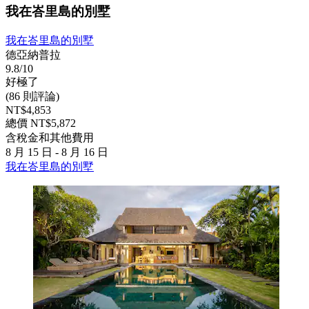
我在峇里島的別墅
我在峇里島的別墅
德亞納普拉
9.8/10
好極了
(86 則評論)
NT$4,853
總價 NT$5,872
含稅金和其他費用
8 月 15 日 - 8 月 16 日
我在峇里島的別墅