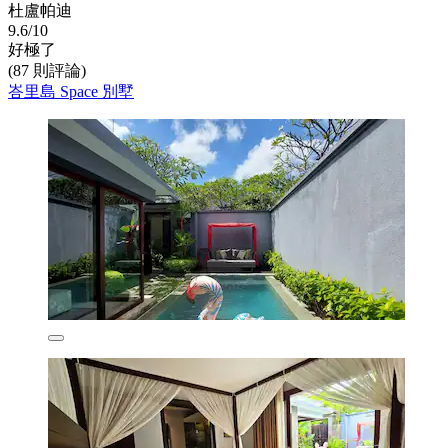
杜盧帕迪
9.6/10
好極了
(87 則評論)
峇里島 Space 別墅