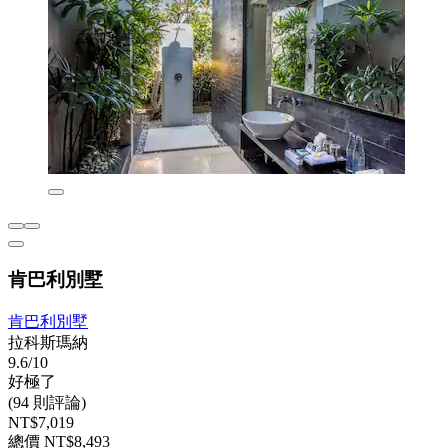
肯巴利別墅
肯巴利別墅
拉科斯瑪納
9.6/10
好極了
(94 則評論)
NT$7,019
總價 NT$8,493