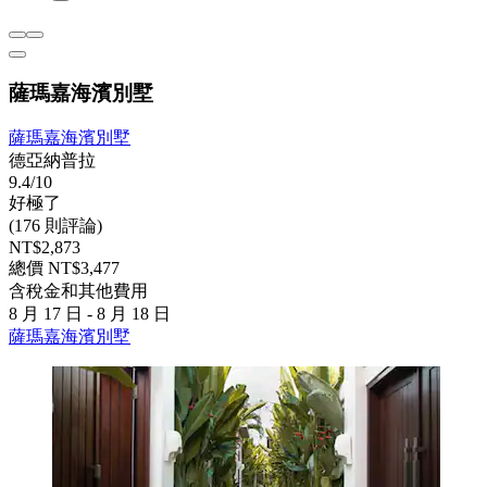
薩瑪嘉海濱別墅
薩瑪嘉海濱別墅
德亞納普拉
9.4/10
好極了
(176 則評論)
NT$2,873
總價 NT$3,477
含稅金和其他費用
8 月 17 日 - 8 月 18 日
薩瑪嘉海濱別墅