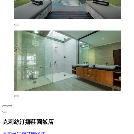
克莉絲汀娜莊園飯店