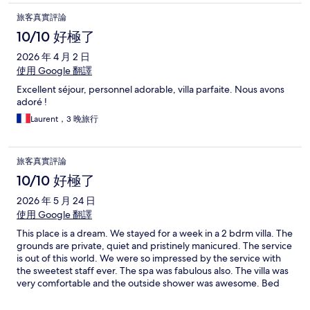
旅客真實評論
10/10 好極了
2026 年 4 月 2 日
使用 Google 翻譯
Excellent séjour, personnel adorable, villa parfaite. Nous avons
adoré !
Laurent，3 晚旅行
旅客真實評論
10/10 好極了
2026 年 5 月 24 日
使用 Google 翻譯
This place is a dream. We stayed for a week in a 2 bdrm villa. The
grounds are private, quiet and pristinely manicured. The service
is out of this world. We were so impressed by the service with
the sweetest staff ever. The spa was fabulous also. The villa was
very comfortable and the outside shower was awesome. Bed
was comfortable. The staff went above and beyond. You can’t
go wrong staying here.