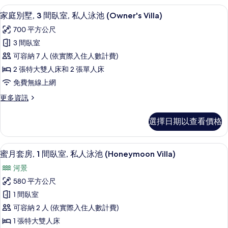
私
墅,
家庭別墅, 3 間臥室, 私人泳池 (Owner
顯
13
2
人
家庭別墅, 3 間臥室, 私人泳池 (Owner's Villa)
示
間
泳
700 平方公尺
臥
家
池
室,
3 間臥室
庭
私
(Residence
可容納 7 人 (依實際入住人數計費)
人
別
Villa)
泳
2 張特大雙人床和 2 張單人床
墅,
的
池
免費無線上網
(Residence
3
所
Villa)
更
更多資訊
間
有
的
多
臥
詳
家
相
選擇日期以查看價格
情
庭
室,
片
別
私
墅,
蜜月套房, 1 間臥室, 私人泳池 (Honeym
顯
16
3
人
蜜月套房, 1 間臥室, 私人泳池 (Honeymoon Villa)
示
間
泳
河景
臥
蜜
池
室,
580 平方公尺
月
私
(Owner's
1 間臥室
人
套
Villa)
泳
可容納 2 人 (依實際入住人數計費)
房,
的
池
1 張特大雙人床
(Owner's
1