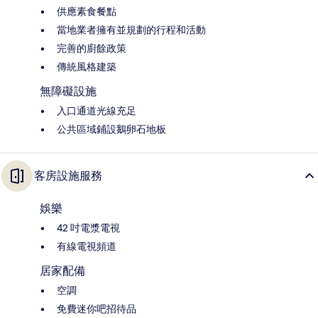
供應素食餐點
當地業者擁有並規劃的行程和活動
完善的廚餘政策
傳統風格建築
無障礙設施
入口通道光線充足
公共區域鋪設鵝卵石地板
客房設施服務
娛樂
42 吋電漿電視
有線電視頻道
居家配備
空調
免費迷你吧招待品