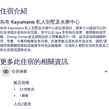
住宿介紹
烏布 Kayumanis 私人別墅及水療中心
烏布 Kayumanis 私人別墅及水療中心的位置很好，開車 5 分鐘就可以到
坎布漢嶺步道和烏布宮殿。您可以去 Spa 享受熱石按摩、敷體療程或芳
療。Dining Corner是這裡附設的 2 間餐廳其中一間，提供當地和國際料
理，早餐、午餐和晚餐皆有供應。此奢華飯店還有室外游泳池、酒吧/酒
廊和免費腳踏車租借服務等特色設施服務。住過的人都對住宿的友善員工
和住宿環境讚譽有加。
更多此住宿的相關資訊
住宿摘要
飯店規模
23 間客房
1 層樓
入住/退房