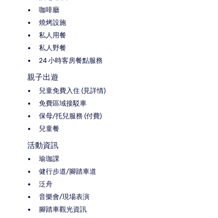
咖啡廳
燒烤設施
私人用餐
私人野餐
24 小時客房餐點服務
親子出遊
兒童免費入住 (見詳情)
免費區域接駁車
保母/托兒服務 (付費)
兒童餐
活動資訊
瑜珈課
健行步道/腳踏車道
泛舟
音樂會/現場表演
腳踏車觀光資訊