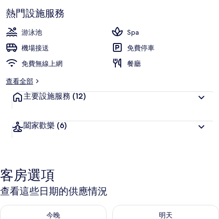
分
10，
熱門設施服務
最
深
高
受
游泳池
Spa
旅
機場接送
免費停車
客
免費無線上網
喜
餐廳
愛
查看全部
主要設施服務
(12)
闔家歡樂
(6)
客房選項
查看這些日期的供應情況
查看今晚 (8月 8 - 8月 9) 的供應情況
查看明天 (8月 9 - 8月 10) 的
今晚
明天