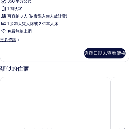
泳
350 平方公尺
臥
豪
池
室,
1 間臥室
華
私
(Private
可容納 3 人 (依實際入住人數計費)
人
別
Villa)
泳
1 張加大雙人床或 2 張單人床
墅,
的
池
免費無線上網
(Private
1
所
Villa)
更
更多資訊
間
有
的
多
臥
詳
豪
相
選擇日期以查看價格
情
華
室
片
別
(Deluxe
墅,
類似的住宿
Private
1
間
Villa)
烏布瑪雅度假村及水療中心
特加普拉
臥
的
室
所
(Deluxe
Private
有
Villa)
相
的
詳
片
情