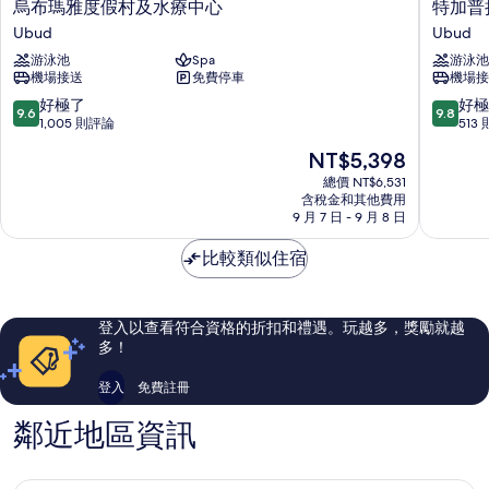
烏
特
烏布瑪雅度假村及水療中心
特加普
布
加
Ubud
Ubud
瑪
普
游泳池
Spa
游泳池
雅
拉
機場接送
免費停車
機場接
度
納
假
度
9.6
9.8
好極了
好極
9.6
9.8
村
假
分，
分，
1,005 則評論
513
及
村
滿
滿
現
NT$5,398
水
及
分
分
在
療
水
10
10
總價 NT$6,531
價
中
含稅金和其他費用
療
分，
分，
格
9 月 7 日 - 9 月 8 日
心
中
好
好
為
Ubud
心
極
極
NT$5,398
比較類似住宿
Ubud
了，
了，
1,005
513
則
則
評
評
登入以查看符合資格的折扣和禮遇。玩越多，獎勵就越
論
論
多！
登入
免費註冊
鄰近地區資訊