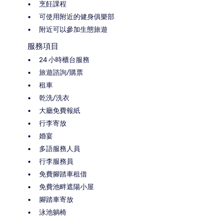
烹飪課程
可使用附近的健身俱樂部
附近可以參加生態旅遊
服務項目
24 小時櫃台服務
旅遊諮詢/購票
租車
乾洗/洗衣
大廳免費報紙
行李寄放
婚宴
多語服務人員
行李服務員
免費腳踏車租借
免費池畔遮陽小屋
腳踏車寄放
泳池躺椅