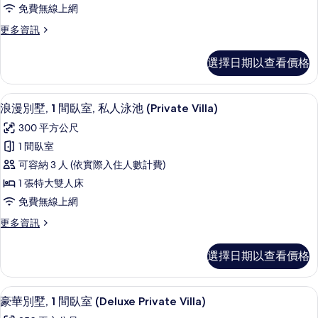
所
免費無線上網
Villa)
間
有
的
更
更多資訊
臥
詳
相
多
情
室,
蜜
片
選擇日期以查看價格
月
私
套
人
房,
浪漫別墅, 1 間臥室, 私人泳池 (Private
顯
16
1
泳
浪漫別墅, 1 間臥室, 私人泳池 (Private Villa)
示
間
池
300 平方公尺
臥
浪
(Honeymoon
室,
1 間臥室
漫
私
Villa)
可容納 3 人 (依實際入住人數計費)
人
別
的
泳
1 張特大雙人床
墅,
所
池
免費無線上網
(Honeymoon
1
有
Villa)
更
更多資訊
間
相
的
多
臥
詳
浪
片
選擇日期以查看價格
情
漫
室,
別
私
墅,
客房景觀
顯
24
1
人
豪華別墅, 1 間臥室 (Deluxe Private Villa)
示
間