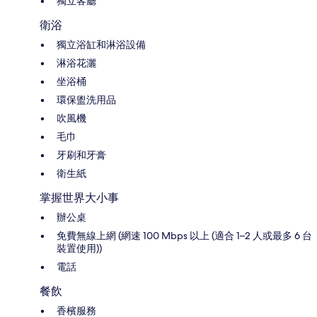
獨立客廳
衛浴
獨立浴缸和淋浴設備
淋浴花灑
坐浴桶
環保盥洗用品
吹風機
毛巾
牙刷和牙膏
衛生紙
掌握世界大小事
辦公桌
免費無線上網 (網速 100 Mbps 以上 (適合 1–2 人或最多 6 台
裝置使用))
電話
餐飲
香檳服務