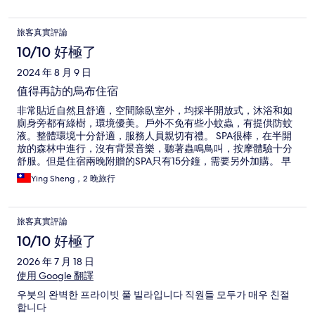
旅客真實評論
10/10 好極了
2024 年 8 月 9 日
值得再訪的烏布住宿
非常貼近自然且舒適，空間除臥室外，均採半開放式，沐浴和如
廁身旁都有綠樹，環境優美。戶外不免有些小蚊蟲，有提供防蚊
液。整體環境十分舒適，服務人員親切有禮。 SPA很棒，在半開
放的森林中進行，沒有背景音樂，聽著蟲鳴鳥叫，按摩體驗十分
舒服。但是住宿兩晚附贈的SPA只有15分鐘，需要另外加購。 早
餐好吃份量充足，提供多種套餐選擇，在餐廳或房間食用都很
Ying Sheng，2 晚旅行
棒。晚餐的選項豐富，餐點美味。 房間提供美味的肉桂餅乾，也
有淡淡肉桂香味的沐浴用品和乳液，肉桂愛好者的天堂。 有提供
免費接駁車至附近景點，但交通壅塞，至烏布市集車程約需一小
旅客真實評論
時，建議多預留時間。 缺點是熱水不穩，會忽冷忽熱。有一晚遇
到晚間熱水供應不足，飯店回覆需等30分鐘，後來等了一小時還
10/10 好極了
是沒有熱水。 整體住宿體驗很好，非常悠閒安靜，遠離人群，貼
2026 年 7 月 18 日
近山林，值得再訪。
使用 Google 翻譯
우붓의 완벽한 프라이빗 풀 빌라입니다 직원들 모두가 매우 친절
합니다