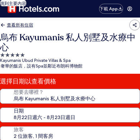
跳到主要內容
下載 App
查看所有住宿
烏布 Kayumanis 私人別墅及水療中
心
5.0
Kayumanis Ubud Private Villas & Spa
星
奢華的飯店，設有Spa並鄰近布朗科博物館
級
住
選擇日期以查看價格
宿
想要去哪裡？
日期
旅客