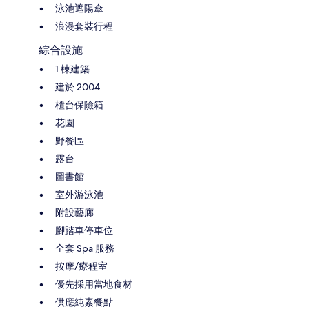
泳池遮陽傘
浪漫套裝行程
綜合設施
1 棟建築
建於 2004
櫃台保險箱
花園
野餐區
露台
圖書館
室外游泳池
附設藝廊
腳踏車停車位
全套 Spa 服務
按摩/療程室
優先採用當地食材
供應純素餐點