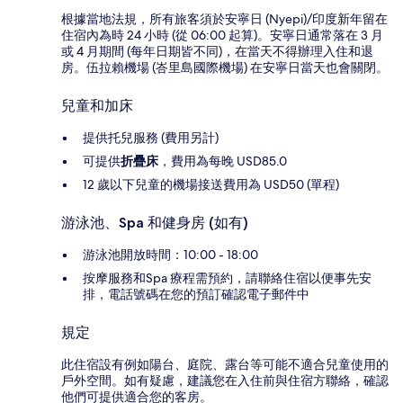
根據當地法規，所有旅客須於安寧日 (Nyepi)/印度新年留在
住宿內為時 24 小時 (從 06:00 起算)。安寧日通常落在 3 月
或 4 月期間 (每年日期皆不同)，在當天不得辦理入住和退
房。伍拉賴機場 (峇里島國際機場) 在安寧日當天也會關閉。
兒童和加床
提供托兒服務 (費用另計)
可提供
折疊床
，費用為每晚 USD85.0
12 歲以下兒童的機場接送費用為 USD50 (單程)
游泳池、Spa 和健身房 (如有)
游泳池開放時間：10:00 - 18:00
按摩服務和Spa 療程需預約，請聯絡住宿以便事先安
排，電話號碼在您的預訂確認電子郵件中
規定
此住宿設有例如陽台、庭院、露台等可能不適合兒童使用的
戶外空間。如有疑慮，建議您在入住前與住宿方聯絡，確認
他們可提供適合您的客房。