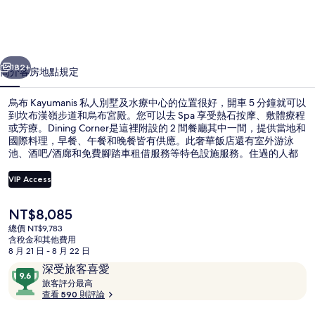
別
墅
一個
下一個
及
182+
簡介
客房
地點
規定
水
烏布 Kayumanis 私人別墅及水療中心的位置很好，開車 5 分鐘就可以
療
到坎布漢嶺步道和烏布宮殿。您可以去 Spa 享受熱石按摩、敷體療程
中
或芳療。Dining Corner是這裡附設的 2 間餐廳其中一間，提供當地和
國際料理，早餐、午餐和晚餐皆有供應。此奢華飯店還有室外游泳
心
池、酒吧/酒廊和免費腳踏車租借服務等特色設施服務。住過的人都
對住宿的友善員工和住宿環境讚譽有加。
的
VIP Access
相
目
NT$8,085
片
外觀
前
總價 NT$9,783
的
集
含稅金和其他費用
價
8 月 21 日 - 8 月 22 日
格
評
9.6
深受旅客喜愛
是
論
旅
分，
旅客評分最高
NT$8,085
客
查看 590 則評論
滿
評
分