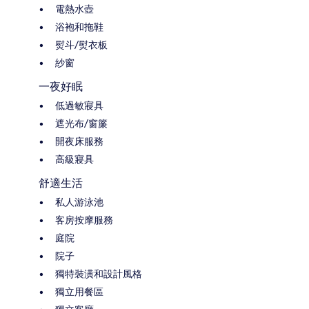
電熱水壺
浴袍和拖鞋
熨斗/熨衣板
紗窗
一夜好眠
低過敏寢具
遮光布/窗簾
開夜床服務
高級寢具
舒適生活
私人游泳池
客房按摩服務
庭院
院子
獨特裝潢和設計風格
獨立用餐區