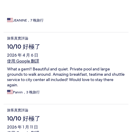
JEANINE，7 晚旅行
旅客真實評論
10/10 好極了
2026 年 4 月 6 日
使用 Google 翻譯
What a gem!! Beautiful and quiet. Private pool and large
grounds to walk around. Amazing breakfast, teatime and shuttle
service to city center all included! Would love to stay there
again.
Parvin，3 晚旅行
旅客真實評論
10/10 好極了
2026 年 1 月 11 日