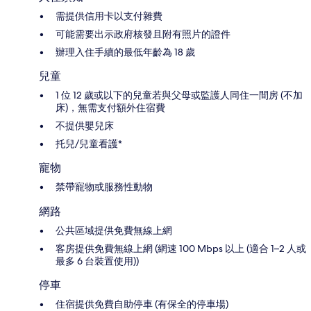
需提供信用卡以支付雜費
可能需要出示政府核發且附有照片的證件
辦理入住手續的最低年齡為 18 歲
兒童
1 位 12 歲或以下的兒童若與父母或監護人同住一間房 (不加
床)，無需支付額外住宿費
不提供嬰兒床
托兒/兒童看護*
寵物
禁帶寵物或服務性動物
網路
公共區域提供免費無線上網
客房提供免費無線上網 (網速 100 Mbps 以上 (適合 1–2 人或
最多 6 台裝置使用))
停車
住宿提供免費自助停車 (有保全的停車場)