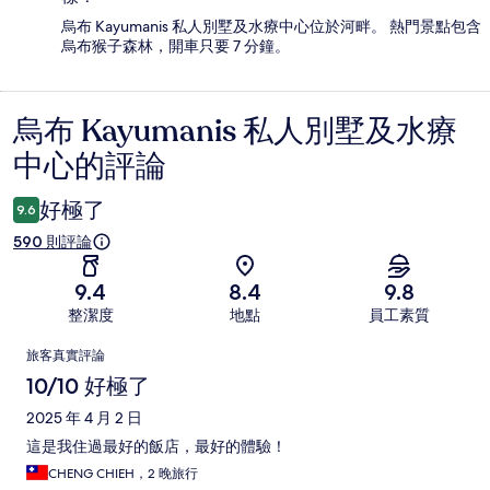
烏布 Kayumanis 私人別墅及水療中心位於河畔。 熱門景點包含
烏布猴子森林，開車只要 7 分鐘。
烏布 Kayumanis 私人別墅及水療
評
中心的評論
論
好極了
9.6
590 則評論
9.4
8.4
9.8
整潔度
地點
員工素質
評
旅客真實評論
論
10/10 好極了
2025 年 4 月 2 日
這是我住過最好的飯店，最好的體驗！
CHENG CHIEH，2 晚旅行