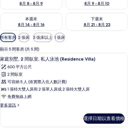
8月 8 - 8月 9
8月 9 - 8月 10
查看本週末 (8月 14 - 8月 16) 的供應情況
查看下週末 (8月 21 - 8月 23
本週末
下週末
8月 14 - 8月 16
8月 21 - 8月 23
可
所有客房
2 張床
3 張床以上
1 張床
用
的
顯示 5 間客房 (共 5 間)
客
家庭別墅, 2 間臥室, 私人泳池 (Residence 
顯
21
家庭別墅, 2 間臥室, 私人泳池 (Residence Villa)
房
示
篩
600 平方公尺
家
選
2 間臥室
庭
條
可容納 5 人 (依實際入住人數計費)
別
件
1 張特大雙人床和 2 張單人床或 2 張特大雙人床
墅,
免費無線上網
2
更
更多資訊
間
多
臥
家
選擇日期以查看價格
庭
室,
別