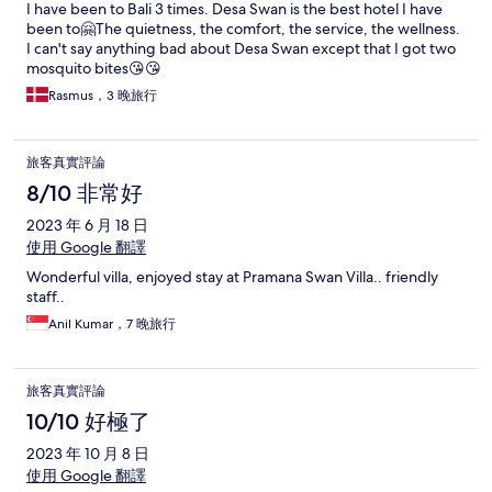
I have been to Bali 3 times. Desa Swan is the best hotel I have
been to🤗The quietness, the comfort, the service, the wellness.
I can't say anything bad about Desa Swan except that I got two
mosquito bites😘😘
Rasmus，3 晚旅行
旅客真實評論
8/10 非常好
2023 年 6 月 18 日
使用 Google 翻譯
Wonderful villa, enjoyed stay at Pramana Swan Villa.. friendly
staff..
Anil Kumar，7 晚旅行
旅客真實評論
10/10 好極了
2023 年 10 月 8 日
使用 Google 翻譯