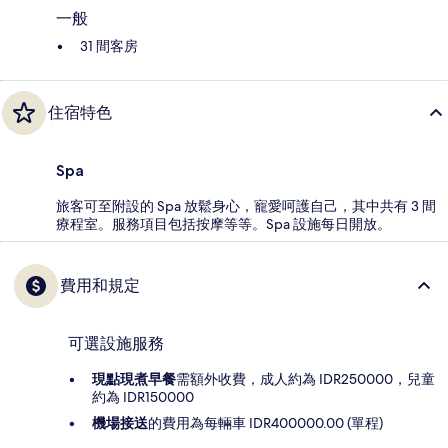
一般
31 間客房
住宿特色
Spa
旅客可至附設的 Spa 放鬆身心，寵愛呵護自己，其中共有 3 間
療程室。服務項目包括按摩等等。Spa 設施每日開放。
費用和規定
可選設施服務
現點現煮早餐
需額外收費，成人約為 IDR250000，兒童
約為 IDR150000
機場接送
的費用為每輛車 IDR400000.00 (單程)