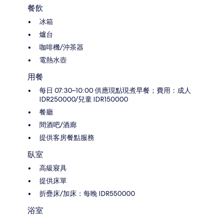
餐飲
冰箱
爐台
咖啡機/沖茶器
電熱水壺
用餐
每日 07:30–10:00 供應現點現煮早餐；費用：成人
IDR250000/兒童 IDR150000
餐廳
間酒吧/酒廊
提供客房餐點服務
臥室
高級寢具
提供床單
折疊床/加床：每晚 IDR550000
浴室