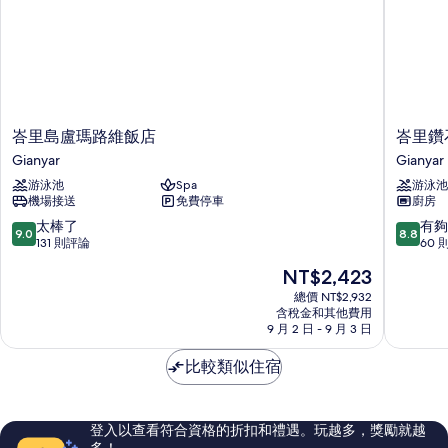
所
的
詳
有
情
相
片
峇
峇
峇里島盧瑪路維飯店
峇里鑽
里
里
Gianyar
Gianyar
島
鑽
游泳池
Spa
游泳池
盧
石
機場接送
免費停車
廚房
瑪
別
路
墅
9.0
8.8
太棒了
有夠
9.0
8.8
維
Gianyar
分，
分，
131 則評論
60 
飯
滿
滿
現
NT$2,423
店
分
分
在
Gianyar
10
10
總價 NT$2,932
價
含稅金和其他費用
分，
分，
格
9 月 2 日 - 9 月 3 日
太
有
為
棒
夠
NT$2,423
比較類似住宿
了，
讚，
131
60
則
則
評
評
登入以查看符合資格的折扣和禮遇。玩越多，獎勵就越
論
論
多！