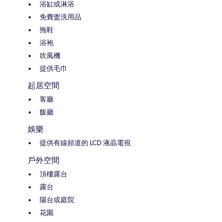
浴缸或淋浴
免費盥洗用品
拖鞋
浴袍
吹風機
提供毛巾
起居空間
客廳
飯廳
娛樂
提供有線頻道的 LCD 液晶電視
戶外空間
頂樓露台
露台
陽台或庭院
花園