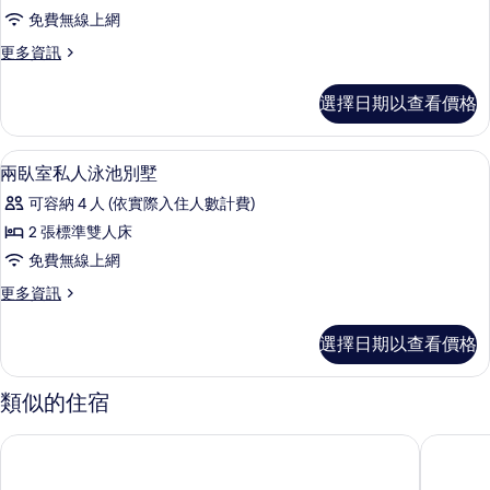
華
免費無線上網
套
更
更多資訊
房
多
的
豪
選擇日期以查看價格
華
所
套
有
房
1 間臥室、高級寢具、客房內保險箱、
顯
6
的
兩臥室私人泳池別墅
相
示
詳
片
可容納 4 人 (依實際入住人數計費)
情
兩
2 張標準雙人床
臥
免費無線上網
室
更
更多資訊
私
多
人
兩
選擇日期以查看價格
臥
泳
室
池
私
類似的住宿
人
別
泳
峇里島盧瑪路維飯店
峇里鑽石
墅
池
別
的
墅