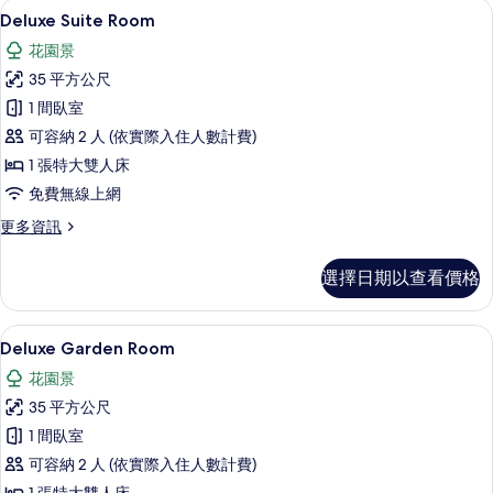
Deluxe Suite Room | 1 間臥
顯
20
3
泳
Deluxe Suite Room
示
間
池,
花園景
臥
Deluxe
花
室,
35 平方公尺
Suite
私
園
1 間臥室
Room
人
景
泳
可容納 2 人 (依實際入住人數計費)
的
池,
觀
1 張特大雙人床
所
花
的
免費無線上網
園
有
景
所
相
更
更多資訊
觀
多
有
的
片
Deluxe
詳
相
選擇日期以查看價格
Suite
情
片
Room
的
1 間臥室、高級寢具、客房內保險箱、
顯
18
詳
Deluxe Garden Room
示
情
花園景
Deluxe
35 平方公尺
Garden
1 間臥室
Room
可容納 2 人 (依實際入住人數計費)
的