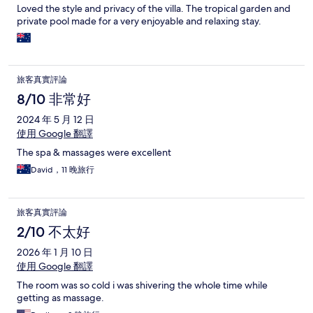
Loved the style and privacy of the villa. The tropical garden and
private pool made for a very enjoyable and relaxing stay.
旅客真實評論
8/10 非常好
2024 年 5 月 12 日
使用 Google 翻譯
The spa & massages were excellent
David，11 晚旅行
旅客真實評論
2/10 不太好
2026 年 1 月 10 日
使用 Google 翻譯
The room was so cold i was shivering the whole time while
getting as massage.