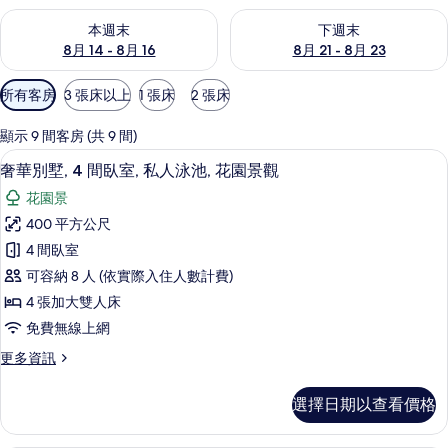
查看本週末 (8月 14 - 8月 16) 的供應情況
查看下週末 (8月 21 - 8月 23
本週末
下週末
8月 14 - 8月 16
8月 21 - 8月 23
可
所有客房
3 張床以上
1 張床
2 張床
用
的
顯示 9 間客房 (共 9 間)
客
奢華別墅, 4 間臥室, 私人泳池, 花園景觀
顯
20
奢華別墅, 4 間臥室, 私人泳池, 花園景觀
房
示
篩
花園景
奢
選
400 平方公尺
華
條
4 間臥室
別
件
可容納 8 人 (依實際入住人數計費)
墅,
4 張加大雙人床
4
免費無線上網
間
更
更多資訊
臥
多
室,
奢
選擇日期以查看價格
華
私
別
人
墅,