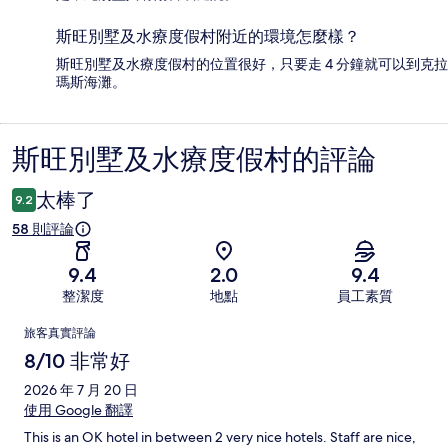
斯旺別墅及水療度假村附近的環境怎麼樣？
斯旺別墅及水療度假村的位置很好，只要走 4 分鐘就可以到克拉
瑪斯海灘。
斯旺別墅及水療度假村的評論
評
論
太棒了
9.2
58 則評論
9.4
2.0
9.4
整潔度
地點
員工素質
評
旅客真實評論
論
8/10 非常好
2026 年 7 月 20 日
使用 Google 翻譯
This is an OK hotel in between 2 very nice hotels. Staff are nice,