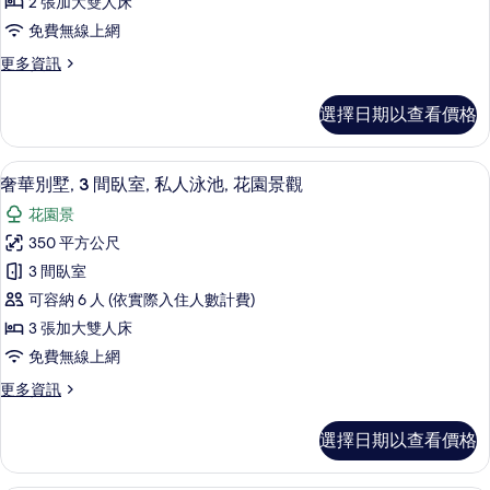
觀
2 張加大雙人床
花
2
的
免費無線上網
園
間
景
所
更
更多資訊
臥
觀
多
有
的
室,
奢
詳
相
選擇日期以查看價格
華
私
情
片
別
人
墅,
花園景
顯
17
2
泳
奢華別墅, 3 間臥室, 私人泳池, 花園景觀
示
間
池,
花園景
臥
奢
花
室,
350 平方公尺
華
私
園
3 間臥室
人
別
的
泳
可容納 6 人 (依實際入住人數計費)
墅,
池,
所
3 張加大雙人床
花
3
有
免費無線上網
園
間
的
相
更
更多資訊
臥
詳
多
片
情
室,
奢
選擇日期以查看價格
華
私
別
人
墅,