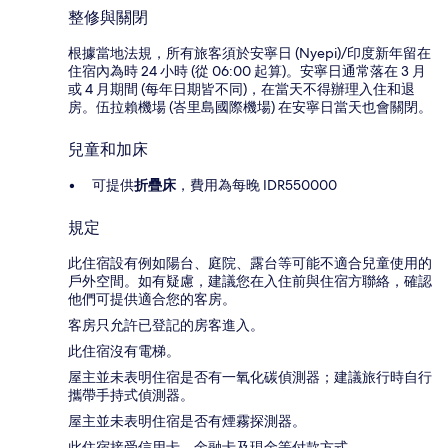
整修與關閉
根據當地法規，所有旅客須於安寧日 (Nyepi)/印度新年留在
住宿內為時 24 小時 (從 06:00 起算)。安寧日通常落在 3 月
或 4 月期間 (每年日期皆不同)，在當天不得辦理入住和退
房。伍拉賴機場 (峇里島國際機場) 在安寧日當天也會關閉。
兒童和加床
可提供
折疊床
，費用為每晚 IDR550000
規定
此住宿設有例如陽台、庭院、露台等可能不適合兒童使用的
戶外空間。如有疑慮，建議您在入住前與住宿方聯絡，確認
他們可提供適合您的客房。
客房只允許已登記的房客進入。
此住宿沒有電梯。
屋主並未表明住宿是否有一氧化碳偵測器；建議旅行時自行
攜帶手持式偵測器。
屋主並未表明住宿是否有煙霧探測器。
此住宿接受信用卡、金融卡及現金等付款方式。