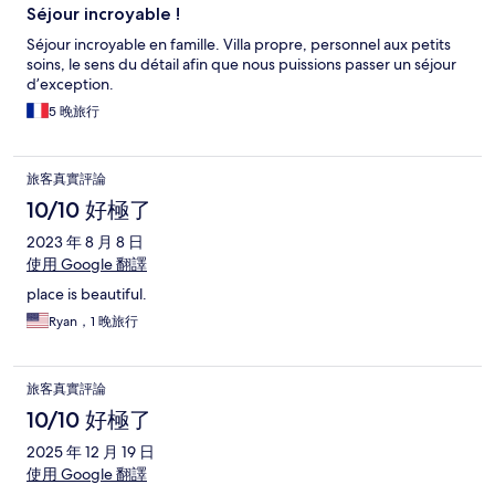
Séjour incroyable !
Séjour incroyable en famille. Villa propre, personnel aux petits
soins, le sens du détail afin que nous puissions passer un séjour
d’exception.
5 晚旅行
旅客真實評論
10/10 好極了
2023 年 8 月 8 日
使用 Google 翻譯
place is beautiful.
Ryan，1 晚旅行
旅客真實評論
10/10 好極了
2025 年 12 月 19 日
使用 Google 翻譯