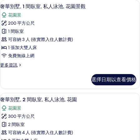
1 間臥室、高級寢具、客房內保險箱、
顯
15
4
泳
奢華別墅, 1 間臥室, 私人泳池, 花園景觀
示
間
池,
花園景
臥
奢
花
室,
200 平方公尺
華
私
園
1 間臥室
人
別
景
泳
可容納 3 人 (依實際入住人數計費)
墅,
池,
觀
1 張加大雙人床
花
1
的
免費無線上網
園
間
景
所
更
更多資訊
臥
觀
多
有
的
室,
奢
詳
相
選擇日期以查看價格
華
私
情
片
別
人
墅,
奢華別墅, 2 間臥室, 私人泳池, 花園 | 
顯
20
1
泳
奢華別墅, 2 間臥室, 私人泳池, 花園
示
間
池,
花園景
臥
奢
花
室,
300 平方公尺
華
私
園
2 間臥室
人
別
景
泳
可容納 4 人 (依實際入住人數計費)
墅,
池,