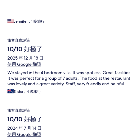
Jennifer，1 晚旅行
旅客真實評論
10/10 好極了
2025 年 12 月 18 日
使用 Google 翻譯
We stayed in the 4 bedroom villa. It was spotless. Great facilities.
It was perfect for a group of 7 adults. The food at the restaurant
was lovely and a great variety. Staff, very friendly and helpful
Elisha，4 晚旅行
旅客真實評論
10/10 好極了
2024 年 7 月 14 日
使用 Google 翻譯