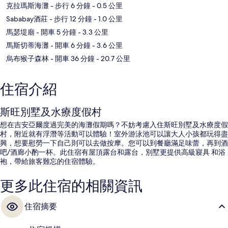
克拉瑪斯海灘
- 步行 6 分鐘
- 0.5 公里
Sababay酒莊
- 步行 12 分鐘
- 1.0 公里
馬瑟堤廟
- 開車 5 分鐘
- 3.3 公里
馬斯切蒂海灘
- 開車 6 分鐘
- 3.6 公里
烏布猴子森林
- 開車 36 分鐘
- 20.7 公里
住宿介紹
斯旺別墅及水療度假村
想在吉安亞爾度過完美的海灘假期嗎？不妨考慮入住斯旺別墅及水療度假
村，附近就有浮潛等活動可以體驗！室外游泳池可以讓大人小孩都玩得盡
興，想要慰勞一下自己則可以去做按摩。您可以到餐廳滿足味蕾，再到酒
吧/酒廊小酌一杯。此住宿有屋頂露台和露台，別墅更提供高級寢具 和浴
袍，帶給旅客難忘的住宿體驗。
更多此住宿的相關資訊
住宿摘要