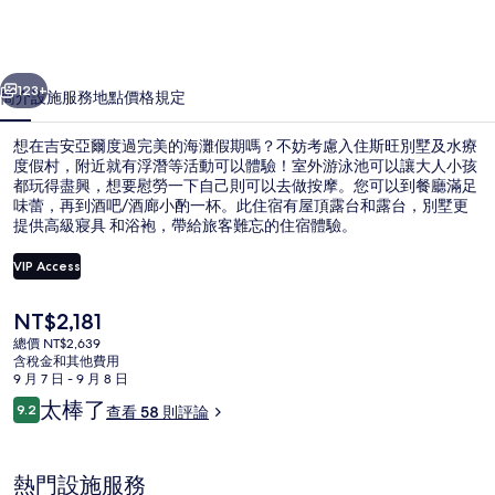
水
療
一個
下一個
度
123+
簡介
設施服務
地點
價格
規定
假
想在吉安亞爾度過完美的海灘假期嗎？不妨考慮入住斯旺別墅及水療
村
度假村，附近就有浮潛等活動可以體驗！室外游泳池可以讓大人小孩
都玩得盡興，想要慰勞一下自己則可以去做按摩。您可以到餐廳滿足
的
味蕾，再到酒吧/酒廊小酌一杯。此住宿有屋頂露台和露台，別墅更
相
提供高級寢具 和浴袍，帶給旅客難忘的住宿體驗。
片
VIP Access
集
目
NT$2,181
餐廳
前
總價 NT$2,639
的
含稅金和其他費用
價
9 月 7 日 - 9 月 8 日
格
評
太棒了
9.2
查看 58 則評論
是
9.2 分，滿分 10 分，
論
NT$2,181
熱門設施服務