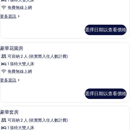
1 張特大雙人床
所
免費無線上網
有
相
更
更多資訊
多
片
Deluxe
選擇日期以查看價格
Garden
Room
的
1 間臥室、高級寢具、客房內保險箱、
顯
4
詳
豪華花園房
示
情
可容納 2 人 (依實際入住人數計費)
豪
1 張特大雙人床
華
免費無線上網
花
更
更多資訊
園
多
房
豪
選擇日期以查看價格
華
的
花
所
園
1 間臥室、高級寢具、客房內保險箱、
顯
8
房
豪華套房
有
示
的
相
可容納 2 人 (依實際入住人數計費)
詳
豪
情
片
1 張特大雙人床