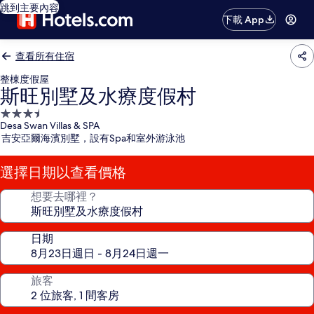
跳到主要內容
下載 App
查看所有住宿
整棟度假屋
斯旺別墅及水療度假村
3.5
Desa Swan Villas & SPA
星
吉安亞爾海濱別墅，設有Spa和室外游泳池
級
住
選擇日期以查看價格
宿
想要去哪裡？
日期
旅客