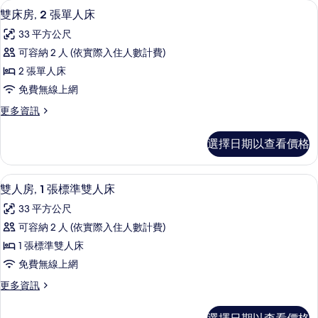
客
雙床房, 2 張單人床 | 書桌、熨斗/
顯
2
雙床房, 2 張單人床
房
示
篩
33 平方公尺
雙
選
可容納 2 人 (依實際入住人數計費)
床
條
2 張單人床
房,
件
免費無線上網
2
更
更多資訊
張
多
單
雙
選擇日期以查看價格
床
人
房,
床
2
雙人房, 1 張標準雙人床 | 書桌、熨
顯
1
張
的
雙人房, 1 張標準雙人床
示
單
所
33 平方公尺
人
雙
有
床
可容納 2 人 (依實際入住人數計費)
人
的
相
1 張標準雙人床
詳
房,
片
情
免費無線上網
1
更
更多資訊
張
多
標
雙