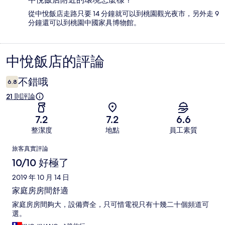
從中悅飯店走路只要 14 分鐘就可以到桃園觀光夜市，另外走 9
分鐘還可以到桃園中國家具博物館。
中悅飯店的評論
評
論
不錯哦
6.8
21 則評論
7.2
7.2
6.6
整潔度
地點
員工素質
評
旅客真實評論
論
10/10 好極了
2019 年 10 月 14 日
家庭房房間舒適
家庭房房間夠大，設備齊全，只可惜電視只有十幾二十個頻道可
選。