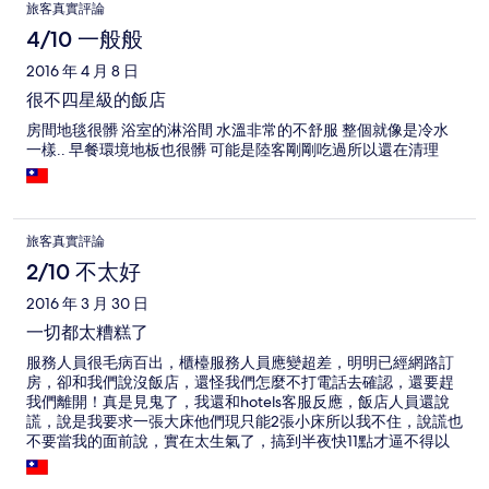
旅客真實評論
4/10 一般般
2016 年 4 月 8 日
很不四星級的飯店
房間地毯很髒 浴室的淋浴間 水溫非常的不舒服 整個就像是冷水
一樣.. 早餐環境地板也很髒 可能是陸客剛剛吃過所以還在清理
旅客真實評論
2/10 不太好
2016 年 3 月 30 日
一切都太糟糕了
服務人員很毛病百出，櫃檯服務人員應變超差，明明已經網路訂
房，卻和我們說沒飯店，還怪我們怎麼不打電話去確認，還要趕
我們離開！真是見鬼了，我還和hotels客服反應，飯店人員還說
謊，說是我要求一張大床他們現只能2張小床所以我不住，說謊也
不要當我的面前說，實在太生氣了，搞到半夜快11點才逼不得以
入住他們的破房間，一進門，我以為我來到鬼屋，照片與實際不
符合！枕頭又是油垢味，真的快吐了，床單又是灰塵，出差已經