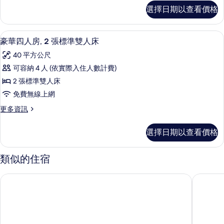
單
三
選擇日期以查看價格
人
人
房,
床
3
豪華四人房, 2 張標準雙人床 | 書桌
顯
2
張
的
豪華四人房, 2 張標準雙人床
示
單
所
40 平方公尺
人
豪
有
床
可容納 4 人 (依實際入住人數計費)
華
的
相
2 張標準雙人床
詳
四
片
情
免費無線上網
人
更
更多資訊
房,
多
2
豪
選擇日期以查看價格
華
張
四
標
人
類似的住宿
房,
準
2
雙
城市商旅桃園車站館
歐悅連鎖
張
人
標
準
床
雙
的
人