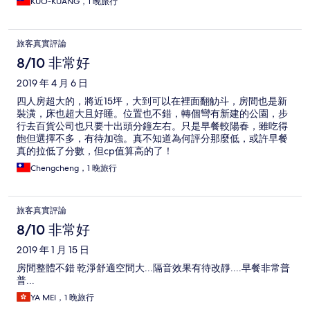
KUO-KUANG，1 晚旅行
旅客真實評論
8/10 非常好
2019 年 4 月 6 日
四人房超大的，將近15坪，大到可以在裡面翻觔斗，房間也是新
裝潢，床也超大且好睡。位置也不錯，轉個彎有新建的公園，步
行去百貨公司也只要十出頭分鐘左右。只是早餐較陽春，雖吃得
飽但選擇不多，有待加強。真不知道為何評分那麼低，或許早餐
真的拉低了分數，但cp值算高的了！
Chengcheng，1 晚旅行
旅客真實評論
8/10 非常好
2019 年 1 月 15 日
房間整體不錯 乾淨舒適空間大...隔音效果有待改靜....早餐非常普
普...
YA MEI，1 晚旅行