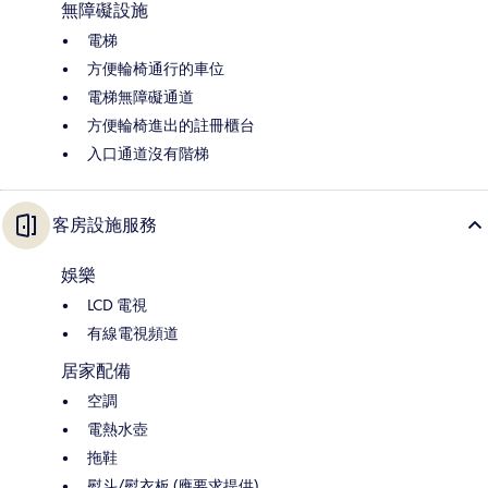
無障礙設施
電梯
方便輪椅通行的車位
電梯無障礙通道
方便輪椅進出的註冊櫃台
入口通道沒有階梯
客房設施服務
娛樂
LCD 電視
有線電視頻道
居家配備
空調
電熱水壺
拖鞋
熨斗/熨衣板 (應要求提供)