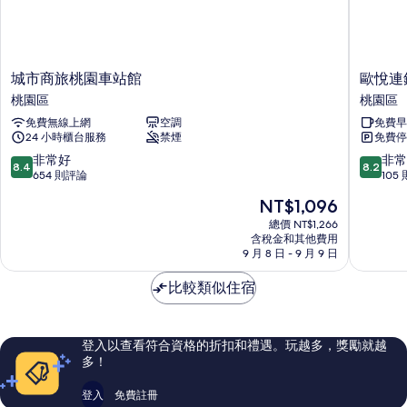
床
所
的
有
詳
情
相
城
歐
城市商旅桃園車站館
歐悅連
片
市
悅
桃園區
桃園區
商
連
免費無線上網
空調
免費早
旅
鎖
24 小時櫃台服務
禁煙
免費停
桃
精
園
品
8.4
8.2
非常好
非常
8.4
8.2
車
汽
分，
分，
654 則評論
105
站
車
滿
滿
現
NT$1,096
館
旅
分
分
在
桃
館-
10
10
總價 NT$1,266
價
園
含稅金和其他費用
桃
分，
分，
格
9 月 8 日 - 9 月 9 日
區
園
非
非
為
館
常
常
NT$1,096
比較類似住宿
桃
好，
好，
園
654
105
區
則
則
評
評
登入以查看符合資格的折扣和禮遇。玩越多，獎勵就越
論
論
多！
登入
免費註冊