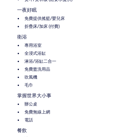
一夜好眠
免費提供搖籃/嬰兒床
折疊床/加床 (付費)
衛浴
專用浴室
全浸式浴缸
淋浴/浴缸二合一
免費盥洗用品
吹風機
毛巾
掌握世界大小事
辦公桌
免費無線上網
電話
餐飲