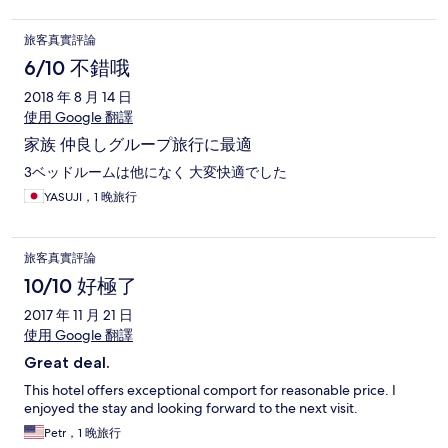
很累了，還要受這些氣！請hotels的客服，處理一下好嗎？我們
全程電話錄音，請你們重視我們的反映，不要把我們消費者當肥
旅客真實評論
羊任人宰割
6/10 不錯哦
2018 年 8 月 14 日
使用 Google 翻譯
家族 仲良しグループ旅行に最適
3ベッドルームは他になく 大変快適でした
YASUJI，1 晚旅行
旅客真實評論
10/10 好極了
2017 年 11 月 21 日
使用 Google 翻譯
Great deal.
This hotel offers exceptional comport for reasonable price. I
enjoyed the stay and looking forward to the next visit.
Petr，1 晚旅行