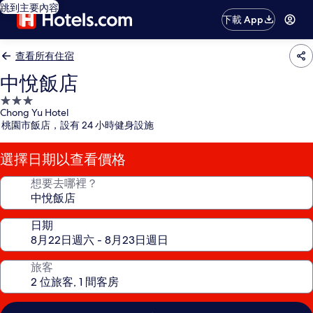
跳到主要內容
下載 App
查看所有住宿
中悅飯店
3.0
Chong Yu Hotel
星
桃園市飯店，設有 24 小時健身設施
級
住
選擇日期以查看價格
宿
想要去哪裡？
日期
旅客