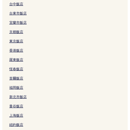
結
的
連
l
台中飯店
連
結
的
台東市飯店
結
連
結
宜蘭市飯店
京都飯店
東京飯店
香港飯店
羅東飯店
恆春飯店
首爾飯店
福岡飯店
新北市飯店
曼谷飯店
上海飯店
紐約飯店