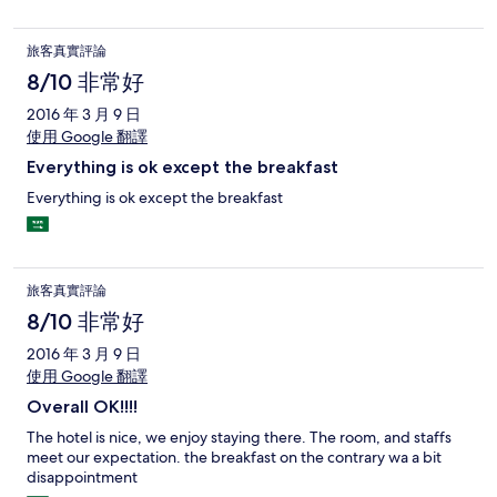
旅客真實評論
8/10 非常好
2016 年 3 月 9 日
使用 Google 翻譯
Everything is ok except the breakfast
Everything is ok except the breakfast
旅客真實評論
8/10 非常好
2016 年 3 月 9 日
使用 Google 翻譯
Overall OK!!!!
The hotel is nice, we enjoy staying there. The room, and staffs
meet our expectation. the breakfast on the contrary wa a bit
disappointment