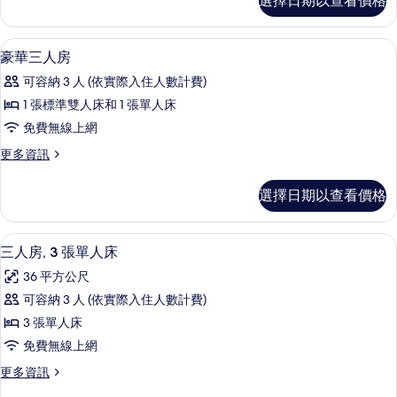
選擇日期以查看價格
人
準
房,
雙
1
豪華三人房 | 書桌、熨斗/熨衣板、免
顯
2
張
人
豪華三人房
示
標
床
可容納 3 人 (依實際入住人數計費)
準
豪
的
雙
1 張標準雙人床和 1 張單人床
華
人
所
免費無線上網
床
三
有
的
更
更多資訊
人
詳
多
相
情
房
豪
片
選擇日期以查看價格
華
的
三
所
人
三人房, 3 張單人床 | 書桌、熨斗/
顯
2
房
三人房, 3 張單人床
有
示
的
相
36 平方公尺
詳
三
情
片
可容納 3 人 (依實際入住人數計費)
人
3 張單人床
房,
免費無線上網
3
更
更多資訊
張
多