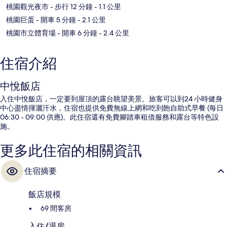
桃園觀光夜市
- 步行 12 分鐘
- 1.1 公里
桃園巨蛋
- 開車 5 分鐘
- 2.1 公里
桃園市立體育場
- 開車 6 分鐘
- 2.4 公里
住宿介紹
中悅飯店
入住中悅飯店，一定要到屋頂的露台眺望美景。旅客可以到24 小時健身
中心盡情揮灑汗水，住宿也提供免費無線上網和吃到飽自助式早餐 (每日
06:30 - 09:00 供應)。此住宿還有免費腳踏車租借服務和露台等特色設
施。
更多此住宿的相關資訊
住宿摘要
飯店規模
69 間客房
入住/退房