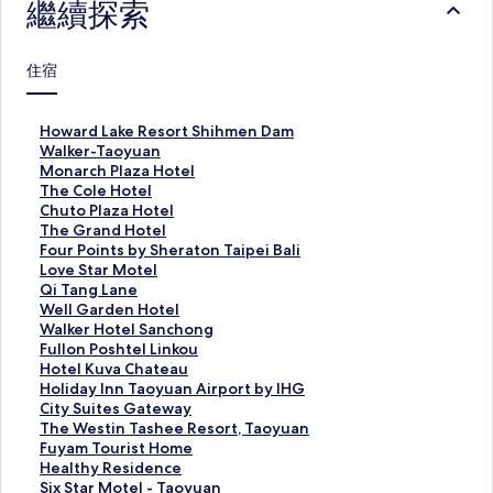
繼續探索
住宿
H
Howard Lake Resort Shihmen Dam
o
W
Walker-Taoyuan
w
a
M
Monarch Plaza Hotel
a
l
o
T
The Cole Hotel
r
k
n
h
C
Chuto Plaza Hotel
d
e
a
e
h
T
The Grand Hotel
L
r
r
C
u
h
F
Four Points by Sheraton Taipei Bali
a
-
c
o
t
e
o
L
Love Star Motel
k
T
h
l
o
G
u
o
Q
Qi Tang Lane
e
a
P
e
P
r
r
v
i
W
Well Garden Hotel
R
o
l
H
l
a
P
e
T
e
W
Walker Hotel Sanchong
e
y
a
o
a
n
o
S
a
l
a
F
Fullon Poshtel Linkou
s
u
z
t
z
d
i
t
n
l
l
u
H
Hotel Kuva Chateau
o
a
a
e
a
H
n
a
g
G
k
l
o
H
Holiday Inn Taoyuan Airport by IHG
r
n
H
l
H
o
t
r
L
a
e
l
t
o
C
City Suites Gateway
t
的
o
的
o
t
s
M
a
r
r
o
e
l
i
T
The Westin Tashee Resort, Taoyuan
S
連
t
連
t
e
b
o
n
d
H
n
l
i
t
h
F
Fuyam Tourist Home
h
結
e
結
e
l
y
t
e
e
o
P
K
d
y
e
u
H
Healthy Residence
i
l
l
的
S
e
的
n
t
o
u
a
S
W
y
e
S
Six Star Motel - Taoyuan