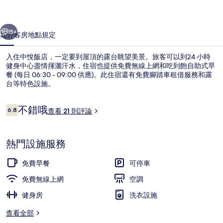
片
一個
下一個
集
15+
簡介
客房
地點
規定
入住中悅飯店，一定要到屋頂的露台眺望美景。旅客可以到24 小時
健身中心盡情揮灑汗水，住宿也提供免費無線上網和吃到飽自助式早
餐 (每日 06:30 - 09:00 供應)。此住宿還有免費腳踏車租借服務和露
台等特色設施。
評
不錯哦
6.8
查看 21 則評論
6.8 分，滿分 10 分，
論
大廳
熱門設施服務
免費早餐
可停車
免費無線上網
空調
健身房
洗衣設施
查看全部