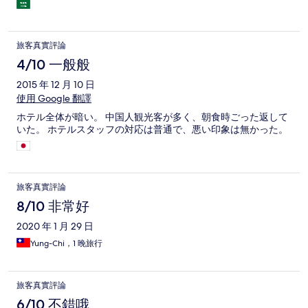
旅客真實評論
4/10 一般般
2015 年 12 月 10 日
使用 Google 翻譯
ホテル全体が暗い。 中国人観光客が多く、朝食時ごった返して
いた。 ホテルスタッフの対応は普通で、悪い印象は無かった。
旅客真實評論
8/10 非常好
2020 年 1 月 29 日
Yung-Chi，1 晚旅行
旅客真實評論
6/10 不錯哦