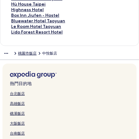
h
的
的
連
h
l
連
H
e
s
v
y
u
e
a
a
i
H
Hù House Taipei
m
連
連
結
e
的
結
o
l
h
a
I
i
s
m
l
x
ù
H
Highness Hotel
e
結
結
r
連
t
S
t
C
n
t
t
T
t
S
H
i
B
Box Inn Jiufen - Hostel
n
a
結
e
a
e
h
n
e
i
o
h
t
o
g
o
B
Bluewater Hotel Taoyuan
D
t
l
n
l
a
T
s
n
u
y
a
u
h
x
l
L
Le Room Hotel Taoyuan
a
o
的
c
L
t
a
G
T
r
R
r
s
n
I
u
e
L
Lido Forest Resort Hotel
m
n
連
h
i
e
o
a
a
i
e
M
e
e
n
e
R
i
的
T
結
o
n
a
y
t
s
s
s
o
T
s
n
w
o
d
連
a
n
k
u
u
e
h
t
i
t
a
s
J
a
o
o
桃園市飯店
中悅飯店
結
i
g
o
的
a
w
e
H
d
e
i
H
i
t
m
F
p
的
u
連
n
a
e
o
e
l
p
o
u
e
H
o
e
連
的
結
A
y
R
m
n
-
e
t
f
r
o
r
i
結
連
i
的
e
e
c
T
i
e
e
H
t
e
B
結
r
連
s
的
e
a
的
l
n
o
e
s
a
p
結
o
連
的
o
連
的
-
t
l
t
熱門目的地
l
o
r
結
連
y
結
連
H
e
T
R
i
r
t
結
u
結
o
l
a
e
台北飯店
的
t
,
a
s
T
o
s
高雄飯店
連
b
T
n
t
a
y
o
結
y
a
的
e
o
u
r
礁溪飯店
I
o
連
l
y
a
t
H
y
結
的
u
n
H
大阪飯店
G
u
連
a
的
o
的
a
結
n
連
t
台南飯店
連
n
的
結
e