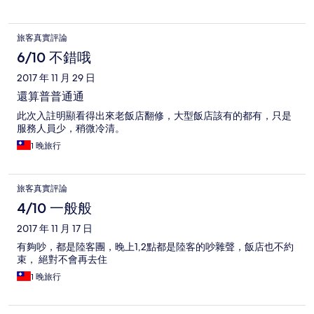
旅客真實評論
6/10 不錯哦
2017 年 11 月 29 日
還算普普通通
此次入註明顯看得出來老飯店翻修，大型飯店該有的都有，只是
服務人員少，稍微冷清。
1 晚旅行
旅客真實評論
4/10 一般般
2017 年 11 月 17 日
有夠吵，都是陸客團，晚上1,2點都是陸客的吵雜聲，飯店也不約
束， 絕對不會再去住
1 晚旅行