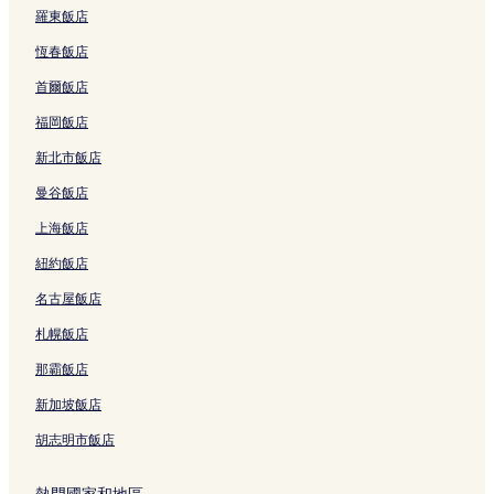
漢寧飯店
羅東飯店
富國國際機場附近的飯店
恆春飯店
何國寺附近的飯店
首爾飯店
涵寧漁村附近的飯店
福岡飯店
流清瀑布附近的飯店
新北市飯店
環海灘港口附近的飯店
曼谷飯店
珍珠野生動物園附近的飯店
上海飯店
長灘飯店
紐約飯店
陽東飯店
名古屋飯店
Cau 城堡附近的飯店
富國島飯店
札幌飯店
富國島海灘附近的飯店
那霸飯店
Coi Nguon 博物館附近的飯店
新加坡飯店
宮母聖龍婆廟附近的飯店
胡志明市飯店
富國島蜜蜂農場附近的飯店