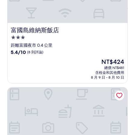
富國島維納斯飯店
富國島維納斯飯店
3.0
星
距離富國夜市 0.4 公里
級
5.4
5.4/10
(8 則評論)
住
分，
現
NT$424
滿
宿
在
分
總價 NT$481
價
含稅金和其他費用
10，
格
8 月 9 日 - 8 月 10 日
(8
為
則
NT$424
富國島 M 飯店
評
論)