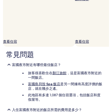
其
他
條
款
限
制。
查看住宿
查看住宿
常見問題
富國夜市附近有哪些最佳飯店？
旅客很喜歡住在
顏江旅館
，這是富國夜市附近的
一間飯店。
富國島貝殼 Spa 飯店
是另一間擁有高度評價的飯
店，就在幾步之遙。
此地區有多達 1,087 個住宿選項，包括飯店和度
假屋等。
入住富國夜市附近的飯店所需的費用是多少？