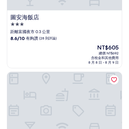
圖安海飯店
圖安海飯店
3.0
星
距離富國夜市 0.3 公里
級
8.6
8.6/10
有夠讚
(28 則評論)
住
分，
現
NT$605
滿
宿
在
分
總價 NT$692
價
含稅金和其他費用
10
格
8 月 8 日 - 8 月 9 日
分，
為
有
NT$605
富國島日星飯店
夠
讚，
(28
則
評
論)