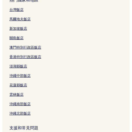
熱門國家和地區
索納西富國夜市附近的飯店
台灣飯店
翁朗海灘附近的飯店
6 區飯店
馬爾地夫飯店
富國國家公園附近的飯店
新加坡飯店
大世界商店街附近的飯店
關島飯店
蘇伊潭 & 蘇伊大板附近的飯店
澳門特別行政區飯店
安泰的Spa 飯店
香港特別行政區飯店
安泰的設有停車場的飯店
澎湖縣飯店
漢寧的設有游泳池的飯店
沖繩中部飯店
Duong To的海灘飯店
花蓮縣飯店
Duong To的商務飯店
雲林飯店
瓜瓊的海灘飯店
沖繩南部飯店
聖保羅海灘附近的親子飯店
沖繩北部飯店
聖保羅海灘附近的海灘飯店
富國島的高爾夫飯店
支援和常見問題