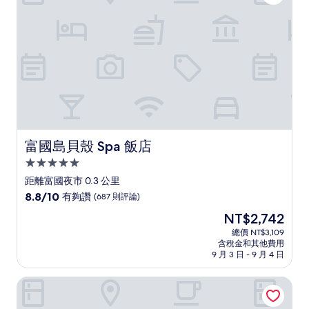
富國島貝殼 Spa 飯店
富國島貝殼 Spa 飯店
5.0
星
距離富國夜市 0.3 公里
級
8.8
8.8/10
有夠讚
(687 則評論)
住
分，
現
NT$2,742
滿
宿
在
分
總價 NT$3,109
價
含稅金和其他費用
10
格
9 月 3 日 - 9 月 4 日
分，
為
有
NT$2,742
顏江旅館
夠
讚，
(687