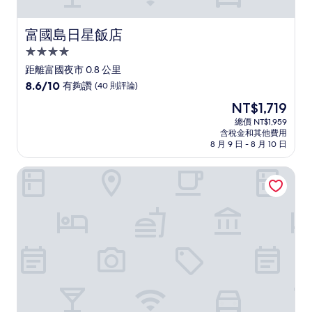
富國島日星飯店
富國島日星飯店
4.0
星
距離富國夜市 0.8 公里
級
8.6
8.6/10
有夠讚
(40 則評論)
住
分，
現
NT$1,719
滿
宿
在
分
總價 NT$1,959
價
含稅金和其他費用
10
格
8 月 9 日 - 8 月 10 日
分，
為
有
NT$1,719
富國拉哈娜度假村及水療中心
夠
讚，
(40
則
評
論)