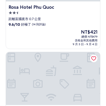
Rosa Hotel Phu Quoc
Rosa Hotel Phu Quoc
2.5
星
距離富國夜市 0.7 公里
級
9.6
9.6/10
好極了
(14 則評論)
住
分，
現
NT$421
滿
宿
在
分
總價 NT$479
價
含稅金和其他費用
10
格
9 月 3 日 - 9 月 4 日
分，
為
好
NT$421
玉洲飯店
極
了，
(14
則
評
論)