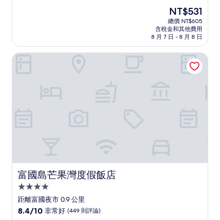
住
分，
現
NT$531
滿
宿
在
分
總價 NT$605
價
含稅金和其他費用
10，
格
8 月 7 日 - 8 月 8 日
(3
為
則
NT$531
富國島芒果灣度假飯店
評
論)
富國島芒果灣度假飯店
富國島芒果灣度假飯店
4.0
星
距離富國夜市 0.9 公里
級
8.4
8.4/10
非常好
(449 則評論)
住
分，