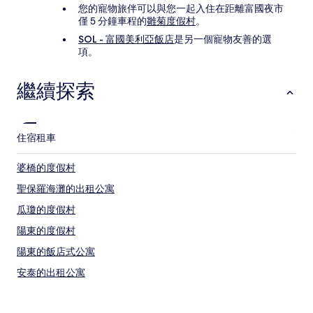
您的寵物旅伴可以與您一起入住在距離富國夜市
僅 5 分鐘車程的
雛菊度假村
。
SOL - 富國美利亞飯店
是另一個寵物友善的選
項。
繼續探索
住宿
租車
婆橋的度假村
聖保羅海灘的出租公寓
瓜瓊的度假村
陽東的度假村
陽東的飯店式公寓
安泰的出租公寓
翁朗的度假村