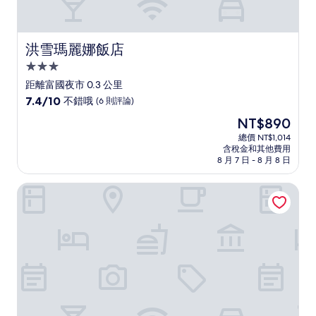
洪雪瑪麗娜飯店
洪雪瑪麗娜飯店
3.0
星
距離富國夜市 0.3 公里
級
7.4
7.4/10
不錯哦
(6 則評論)
住
分，
現
NT$890
滿
宿
在
分
總價 NT$1,014
價
含稅金和其他費用
10
格
8 月 7 日 - 8 月 8 日
分，
為
不
NT$890
圖安海飯店
錯
哦，
(6
則
評
論)