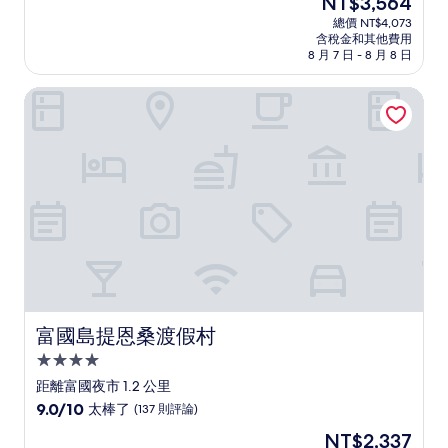
NT$3,564
滿
宿
在
分
總價 NT$4,073
價
含稅金和其他費用
10
格
8 月 7 日 - 8 月 8 日
分，
為
好
NT$3,564
富國島提恩桑渡假村
極
了，
(89
則
評
論)
富國島提恩桑渡假村
富國島提恩桑渡假村
4.0
星
距離富國夜市 1.2 公里
級
9.0
9.0/10
太棒了
(137 則評論)
住
分，
現
NT$2,337
滿