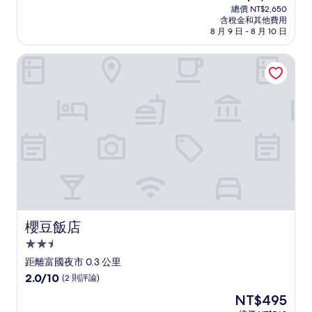
宿
在
分
總價 NT$2,650
價
含稅金和其他費用
10
格
8 月 9 日 - 8 月 10 日
分，
為
太
NT$2,337
櫻豆飯店
棒
了，
(137
則
評
論)
櫻豆飯店
櫻豆飯店
2.5
星
距離富國夜市 0.3 公里
級
2.0
2.0/10
(2 則評論)
住
分，
現
NT$495
滿
宿
在