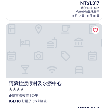
現
NT$1,317
滿
宿
在
分
總價 NT$1,506
價
含稅金和其他費用
10
格
8 月 17 日 - 8 月 18 日
分，
為
非
NT$1,317
阿蘇拉渡假村及水療中心
常
好，
(449
則
評
論)
阿蘇拉渡假村及水療中心
阿蘇拉渡假村及水療中心
4.0
星
距離富國夜市 1 公里
級
9.4
9.4/10
好極了
(89 則評論)
住
分，
現