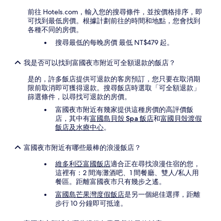
前往 Hotels.com，輸入您的搜尋條件，並按價格排序，即
可找到最低房價。根據計劃前往的時間和地點，您會找到
各種不同的房價。
搜尋最低的每晚房價 最低 NT$479 起。
我是否可以找到富國夜市附近可全額退款的飯店？
是的，許多飯店提供可退款的客房預訂，您只要在取消期
限前取消即可獲得退款。搜尋飯店時選取「可全額退款」
篩選條件，以尋找可退款的房價。
富國夜市附近有幾家提供這種房價的高評價飯
店，其中有
富國島貝殼 Spa 飯店
和
富國貝殼渡假
飯店及水療中心
。
富國夜市附近有哪些最棒的浪漫飯店？
維多利亞富國飯店
適合正在尋找浪漫住宿的您，
這裡有：2 間海灘酒吧、1 間餐廳、雙人/私人用
餐區。距離富國夜市只有幾步之遙。
富國島芒果灣度假飯店
是另一個絕佳選擇，距離
步行 10 分鐘即可抵達。