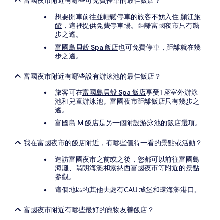
富國夜市附近有哪些可免費停車的最佳飯店？
想要開車前往並輕鬆停車的旅客不妨入住
顏江旅
館
，這裡提供免費停車場。距離富國夜市只有幾
步之遙。
富國島貝殼 Spa 飯店
也可免費停車，距離就在幾
步之遙。
富國夜市附近有哪些設有游泳池的最佳飯店？
旅客可在
富國島貝殼 Spa 飯店
享受1 座室外游泳
池和兒童游泳池。富國夜市距離飯店只有幾步之
遙。
富國島 M 飯店
是另一個附設游泳池的飯店選項。
我在富國夜市的飯店附近，有哪些值得一看的景點或活動？
造訪富國夜市之前或之後，您都可以前往富國島
海灘、翁朗海灘和索納西富國夜市等附近的景點
參觀。
這個地區的其他去處有CAU 城堡和環海灘港口。
富國夜市附近有哪些最好的寵物友善飯店？