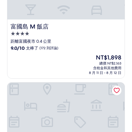
富國島 M 飯店
富國島 M 飯店
4.0
星
距離富國夜市 0.4 公里
級
9.0
9.0/10
太棒了
(172 則評論)
住
分，
現
NT$1,898
滿
宿
在
分
總價 NT$2,163
價
含稅金和其他費用
10
格
8 月 11 日 - 8 月 12 日
分，
為
太
NT$1,898
富國島藍天飯店
棒
了，
(172
則
評
論)