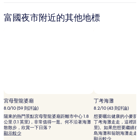
所
級
搜
住
尋
富國夜市附近的其他地標
宿
到
的
價
格。
價
格
和
供
應
情
況
可
能
會
有
宮母聖龍婆廟
丁考海灘
所
8.0/10 (59 則評論)
8.2/10 (43 則評論)
變
動，
陽東的熱門景點宮母聖龍婆廟距離市中心 1.8
想要曬出健康的小麥肌
可
公里 (1.1 英里)，非常值得一逛。何不沿著海灘
丁考海灘走走，這裡距離市區約
能
散散步，欣賞一下日落？
里)。如果您想要繼續
受
顯示較少
島海灘和翁朗海灘走走
到
顯示較少