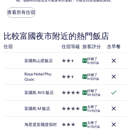
10
格。價格和供應情況可能會有所變動，可能受到其他條款限制。
低
分，
每
非
晚
查看所有住宿
常
價
好，
格
(29
是
則
根
比較富國夜市附近的熱門飯店
評
據
論)
過
住宿
住宿等級
旅客評分
含早餐
去
24
小
好極了
富國島山星飯店
2.5
9.6
時
15 則評論
星
以
級
2
Rosa Hotel Phu
好極了
住
2.5
9.6
位
Quoc
14 則評論
宿
星
成
級
人
好極了
住
富國島 AVS 飯店
4.0
9.6
住
125 則評論
宿
星
宿
級
1
太棒了
住
富國島 M 飯店
4.0
9.0
晚
172 則評論
宿
星
為
級
條
太棒了
住
海星度富國渡假村
3.0
9.0
件
161 則評論
宿
星