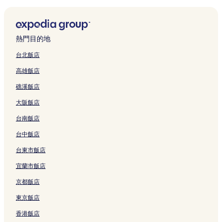
Duong To的度假村
富國島的別墅
富國島的青年旅館
熱門目的地
富國島的旅館
台北飯店
富國島的飯店式公寓
高雄飯店
富國島的度假村
礁溪飯店
Duong To飯店
大阪飯店
慧科魚露工廠附近的飯店
台南飯店
婆橋飯店
瓜瓊飯店
台中飯店
San Van Dong Duong Dong 體育館附近的飯店
台東市飯店
丁考海灘附近的飯店
宜蘭市飯店
瓜干飯店
京都飯店
長灘中心附近的飯店
東京飯店
立門飯店
香港飯店