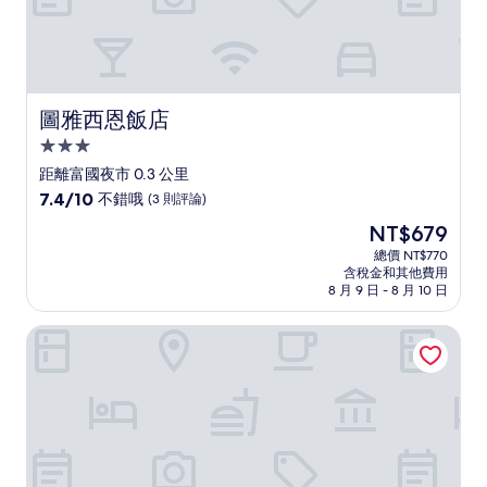
則
評
論)
圖雅西恩飯店
圖雅西恩飯店
3.0
星
距離富國夜市 0.3 公里
級
7.4
7.4/10
不錯哦
(3 則評論)
住
分，
現
NT$679
滿
宿
在
分
總價 NT$770
價
含稅金和其他費用
10
格
8 月 9 日 - 8 月 10 日
分，
為
不
NT$679
富國島維納斯飯店
錯
哦，
(3
則
評
論)