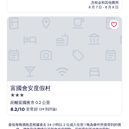
價
含稅金和其他費用
10
格
8 月 7 日 - 8 月 8 日
分，
為
非
NT$1,951
富國會安度假村
常
好，
(23
則
評
論)
富國會安度假村
富國會安度假村
3.0
星
距離富國夜市 0.2 公里
級
8.2
8.2/10
非常好
(29 則評論)
住
分，
滿
宿
分
最
最低每晚價格是根據過去 24 小時以 2 位成人住宿 1 晚為條件所搜尋到的價