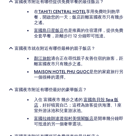
富國夜市附近有哪些提供免費早餐的最佳飯店？
在
TAHITI CENTRAL HOTEL
享用免費吃到飽早
餐，開啟您的一天；飯店距離富國夜市只有幾步
之遙。
富國島日星飯店
也是推薦的住宿選擇，提供免費
全套早餐，距離步行 12 分鐘即可抵達。
富國夜市就在附近有哪些最棒的親子飯店？
顏江旅館
適合正在尋找親子友善住宿的旅客，距
離富國夜市只有幾步之遙。
MAISON HOTEL PHU QUOC
是您的家庭旅行另
一個很棒的選擇。
富國夜市附近有哪些最好的豪華飯店？
入住 富國夜市 幾步之遙的
富國島貝殼 Spa 飯
店
，好好犒賞自己；這裡為旅客提供海灘、1 座
室外游泳池和兒童游泳池。
富國拉維朗達渡假村美憬閣飯店
是開車幾分鐘即
可抵達的另一個奢華選項。