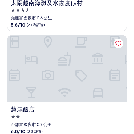
太陽越南海灘及水療度假村
太陽越南海灘及水療度假村
3.5
星
距離富國夜市 0.6 公里
級
5.8
5.8/10
(24 則評論)
住
分，
滿
宿
慧鴻飯店
分
10，
(24
則
評
論)
慧鴻飯店
慧鴻飯店
2.0
星
距離富國夜市 0.7 公里
級
6.0
6.0/10
(3 則評論)