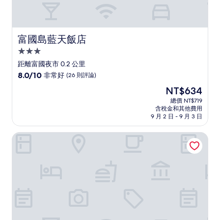
富國島藍天飯店
富國島藍天飯店
3.0
星
距離富國夜市 0.2 公里
級
8.0
8.0/10
非常好
(26 則評論)
住
分，
現
NT$634
滿
宿
在
分
總價 NT$719
價
含稅金和其他費用
10
格
9 月 2 日 - 9 月 3 日
分，
為
非
NT$634
洪雪瑪麗娜飯店
常
好，
(26
則
評
論)