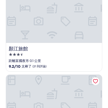
則
評
論)
顏江旅館
顏江旅館
3.5
星
距離富國夜市 0.1 公里
級
9.2
9.2/10
太棒了
(21 則評論)
住
分，
滿
宿
圖雅西恩飯店
分
10
分，
太
棒
了，
(21