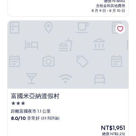
分
總價 NT$562
價
含稅金和其他費用
10，
格
8 月 9 日 - 8 月 10 日
(2
為
則
NT$495
富國米亞納渡假村
評
論)
富國米亞納渡假村
富國米亞納渡假村
3.0
星
距離富國夜市 1.1 公里
級
8.0
8.0/10
非常好
(23 則評論)
住
分，
現
NT$1,951
滿
宿
在
分
總價 NT$2,212