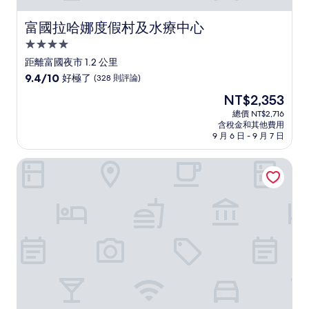
富國拉哈娜度假村及水療中心
富國拉哈娜度假村及水療中心
4.0
星
距離富國夜市 1.2 公里
級
9.4
9.4/10
好極了
(328 則評論)
住
分，
現
NT$2,353
滿
宿
在
分
總價 NT$2,716
價
含稅金和其他費用
10
格
9 月 6 日 - 9 月 7 日
分，
為
好
NT$2,353
Rosa Hotel Phu Quoc
極
了，
(328
則
評
論)