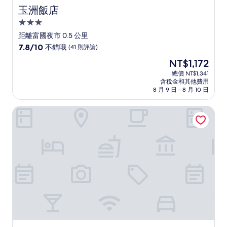
玉洲飯店
玉洲飯店
3.0
星
距離富國夜市 0.5 公里
級
7.8
7.8/10
不錯哦
(41 則評論)
住
分，
現
NT$1,172
滿
宿
在
分
總價 NT$1,341
價
含稅金和其他費用
10
格
8 月 9 日 - 8 月 10 日
分，
為
不
NT$1,172
太陽越南海灘及水療度假村
錯
哦，
(41
則
評
論)