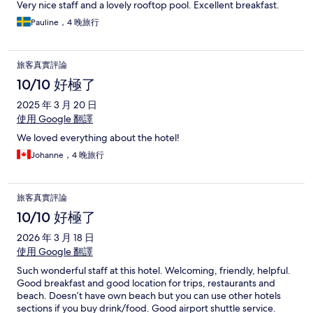
Very nice staff and a lovely rooftop pool. Excellent breakfast.
Pauline，4 晚旅行
旅客真實評論
10/10 好極了
2025 年 3 月 20 日
使用 Google 翻譯
We loved everything about the hotel!
Johanne，4 晚旅行
旅客真實評論
10/10 好極了
2026 年 3 月 18 日
使用 Google 翻譯
Such wonderful staff at this hotel. Welcoming, friendly, helpful.
Good breakfast and good location for trips, restaurants and
beach. Doesn’t have own beach but you can use other hotels
sections if you buy drink/food. Good airport shuttle service.