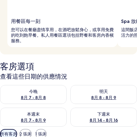
用餐區每一刻
Spa 
您可以在餐廳盡情享用，在酒吧放鬆身心，或享用免費
這間飯店
的吃到飽早餐。私人用餐區選項包括野餐和客房內香檳
活力的
服務。
客房選項
查看這些日期的供應情況
查看今晚 (8月 7 - 8月 8) 的供應情況
查看明天 (8月 8 - 8月 9) 的
今晚
明天
8月 7 - 8月 8
8月 8 - 8月 9
查看本週末 (8月 7 - 8月 9) 的供應情況
查看下週末 (8月 14 - 8月 16)
本週末
下週末
8月 7 - 8月 9
8月 14 - 8月 16
可
所有客房
2 張床
1 張床