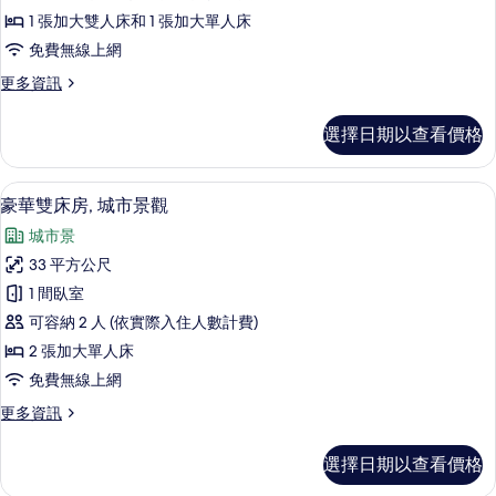
房,
1 張加大雙人床和 1 張加大單人床
海
免費無線上網
景
更
更多資訊
的
多
所
普
選擇日期以查看價格
通
有
客
相
房,
迷你吧、客房內保險箱、書桌、筆電工
顯
1
海
豪華雙床房, 城市景觀
片
示
景
城市景
的
豪
詳
33 平方公尺
華
情
1 間臥室
雙
可容納 2 人 (依實際入住人數計費)
床
2 張加大單人床
房,
免費無線上網
城
更
更多資訊
市
多
景
豪
選擇日期以查看價格
華
觀
雙