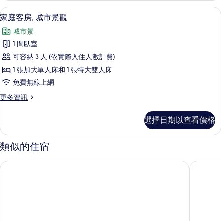
的
床
迷你吧、客房內保險箱、書桌、筆電工
顯
1
房,
家庭客房, 城市景觀
所
示
城
有
城市景
市
家
景
相
1 間臥室
庭
觀
片
可容納 3 人 (依實際入住人數計費)
的
客
詳
1 張加大單人床和 1 張特大雙人床
房,
情
免費無線上網
城
更
更多資訊
市
多
景
家
選擇日期以查看價格
庭
觀
客
的
房,
類似的住宿
城
所
市
安哈海灘渡假村及水療中心
Palm Bay
有
景
觀
相
的
片
詳
情