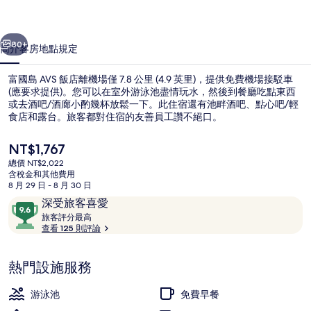
的
一個
下一個
相
80+
簡介
客房
地點
規定
片
富國島 AVS 飯店離機場僅 7.8 公里 (4.9 英里)，提供免費機場接駁車
集
(應要求提供)。您可以在室外游泳池盡情玩水，然後到餐廳吃點東西
或去酒吧/酒廊小酌幾杯放鬆一下。此住宿還有池畔酒吧、點心吧/輕
食店和露台。旅客都對住宿的友善員工讚不絕口。
目
NT$1,767
前
總價 NT$2,022
的
含稅金和其他費用
價
8 月 29 日 - 8 月 30 日
室外游泳池，提供泳池遮陽傘和日光浴
格
評
9.6
深受旅客喜愛
是
論
旅
分，
旅客評分最高
NT$1,767
客
查看 125 則評論
滿
評
分
分
10，
熱門設施服務
最
深
高
受
游泳池
免費早餐
旅