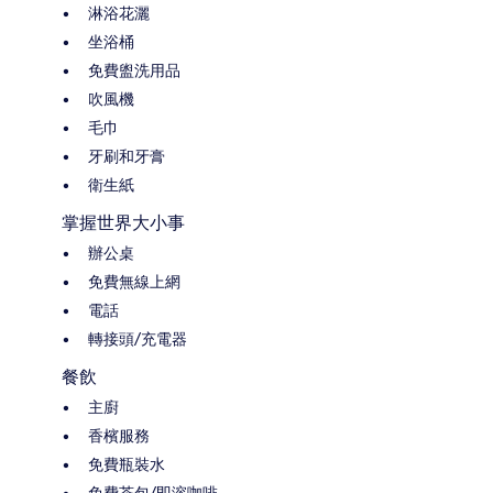
淋浴花灑
坐浴桶
免費盥洗用品
吹風機
毛巾
牙刷和牙膏
衛生紙
掌握世界大小事
辦公桌
免費無線上網
電話
轉接頭/充電器
餐飲
主廚
香檳服務
免費瓶裝水
免費茶包/即溶咖啡