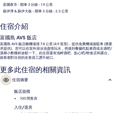
富國夜市
- 開車 3 分鐘
- 1.9 公里
蘇伊潭 & 蘇伊大板
- 開車 3 分鐘
- 2.3 公里
住宿介紹
富國島 AVS 飯店
富國島 AVS 飯店離機場僅 7.8 公里 (4.9 英里)，提供免費機場接駁車 (應要
求提供)。您可以在室外游泳池盡情玩水，然後到餐廳吃點東西或去酒吧/
酒廊小酌幾杯放鬆一下。此住宿還有池畔酒吧、點心吧/輕食店和露台。
旅客都對住宿的友善員工讚不絕口。
更多此住宿的相關資訊
住宿摘要
飯店規模
100 間客房
入住/退房