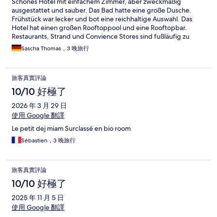
Schönes Hotel mit einfachem Zimmer, aber zweckmäßig
ausgestattet und sauber. Das Bad hatte eine große Dusche.
Frühstück war lecker und bot eine reichhaltige Auswahl. Das
Hotel hat einen großen Rooftoppool und eine Rooftopbar.
Restaurants, Strand und Convience Stores sind fußläufig zu
erreichen. Service im Hotel sehr nett und zuvorkommend.
Sascha Thomas，3 晚旅行
Danke besonders an Le Duy Phuong vom Frontdesk.
旅客真實評論
10/10 好極了
2026 年 3 月 29 日
使用 Google 翻譯
Le petit dej miam Surclassé en bio room
Sébastien，3 晚旅行
旅客真實評論
10/10 好極了
2025 年 11 月 5 日
使用 Google 翻譯