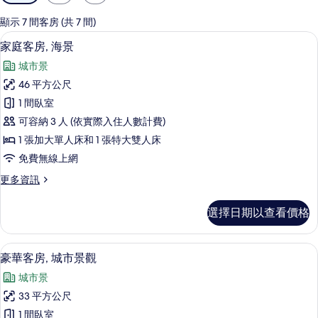
用
的
顯示 7 間客房 (共 7 間)
客
迷你吧、客房內保險箱、書桌、筆電工
顯
5
家庭客房, 海景
房
示
篩
城市景
家
選
46 平方公尺
庭
條
1 間臥室
客
件
可容納 3 人 (依實際入住人數計費)
房,
1 張加大單人床和 1 張特大雙人床
海
免費無線上網
景
更
更多資訊
的
多
所
家
選擇日期以查看價格
庭
有
客
相
房,
豪華客房, 城市景觀 | 迷你吧、客房
顯
8
海
豪華客房, 城市景觀
片
示
景
城市景
的
豪
詳
33 平方公尺
華
情
1 間臥室