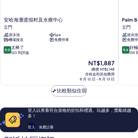
安
Palm
安哈海灘渡假村及水療中心
Palm B
哈
Bay
立門
立門
海
Resort
游泳池
Spa
游泳池
灘
Phu
機場接送
免費停車
免費停
渡
Quoc
假
立
9.0
9.6
太棒了
好極
9.0
9.6
村
門
分，
分，
120 則評論
135
及
滿
滿
現
NT$1,887
水
分
分
在
療
10
10
總價 NT$2,148
價
中
含稅金和其他費用
分，
分，
格
8 月 12 日 - 8 月 13 日
心
太
好
為
立
棒
極
NT$1,887
比較類似住宿
門
了，
了，
120
135
則
則
評
評
登入以查看符合資格的折扣和禮遇。玩越多，獎勵就越
論
論
多！
登入
免費註冊