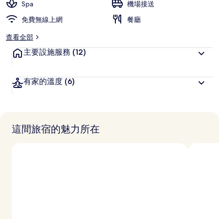
Spa
機場接送
客
免費無線上網
喜
餐廳
愛
查看全部
主要設施服務
(12)
有家的溫度
(6)
這間旅宿的魅力所在