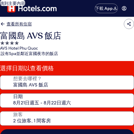
跳到主要內容
下載 App
查看所有住宿
富國島 AVS 飯店
4.0
AVS Hotel Phu Quoc
星
設有Spa並鄰近富國夜市的飯店
級
住
選擇日期以查看價格
宿
想要去哪裡？
日期
旅客