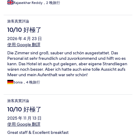
Rajasekhar Reddy，2 晚旅行
旅客真實評論
10/10 好極了
2026 年 4 月 23 日
使用 Google 翻譯
Die Zimmer sind groß, sauber und schön ausgestattet. Das
Personal ist sehr freundlich und zuvorkommend und hilft wo es
kann. Das Hotel ist auch gut gelegen, aber eigene Strandliegen
wären noch besser. Aber ich hatte auch eine tolle Aussicht aufs
Meer und mein Aufenthalt war sehr schön!
Sonia，4 晚旅行
旅客真實評論
10/10 好極了
2025 年 11 月 13 日
使用 Google 翻譯
Great staff & Excellent breakfast