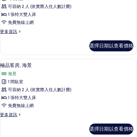
客
可容納 2 人 (依實際入住人數計費)
房,
1 張特大雙人床
城
免費無線上網
市
更
更多資訊
景
多
觀
豪
選擇日期以查看價格
華
的
客
所
房,
極品客房, 海景 | 迷你吧、客房內保
顯
5
城
極品客房, 海景
有
示
市
相
海景
景
極
觀
片
1 間臥室
品
的
可容納 2 人 (依實際入住人數計費)
詳
客
情
1 張特大雙人床
房,
免費無線上網
海
更
更多資訊
景
多
的
極
選擇日期以查看價格
品
所
客