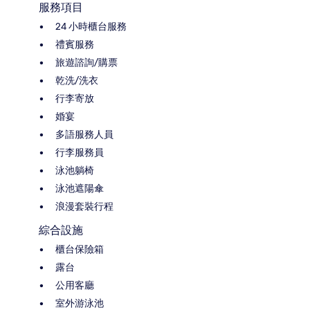
服務項目
24 小時櫃台服務
禮賓服務
旅遊諮詢/購票
乾洗/洗衣
行李寄放
婚宴
多語服務人員
行李服務員
泳池躺椅
泳池遮陽傘
浪漫套裝行程
綜合設施
櫃台保險箱
露台
公用客廳
室外游泳池