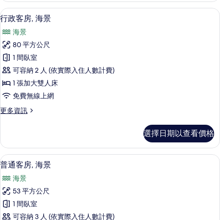
有
房,
行政客房, 海景 | 迷你吧、客房內保
顯
8
海
行政客房, 海景
相
示
景
片
海景
的
行
詳
80 平方公尺
政
情
1 間臥室
客
可容納 2 人 (依實際入住人數計費)
房,
1 張加大雙人床
海
免費無線上網
景
更
更多資訊
的
多
所
行
選擇日期以查看價格
政
有
客
相
房,
普通客房, 海景 | 迷你吧、客房內保
顯
9
海
普通客房, 海景
片
示
景
海景
的
普
詳
53 平方公尺
通
情
1 間臥室
客
可容納 3 人 (依實際入住人數計費)