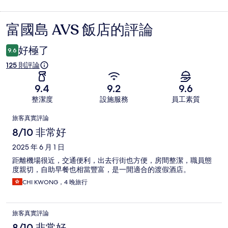
富國島 AVS 飯店的評論
評
論
好極了
9.6
125 則評論
9.4
9.2
9.6
整潔度
設施服務
員工素質
評
旅客真實評論
論
8/10 非常好
2025 年 6 月 1 日
距離機場很近，交通便利，出去行街也方便，房間整潔，職員態
度親切，自助早餐也相當豐富，是一閒適合的渡假酒店。
CHI KWONG，4 晚旅行
旅客真實評論
8/10 非常好