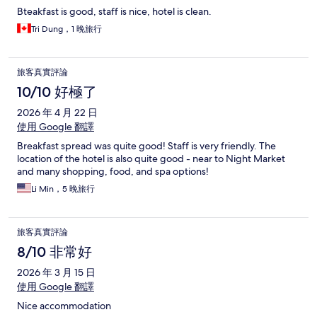
Bteakfast is good, staff is nice, hotel is clean.
Tri Dung，1 晚旅行
旅客真實評論
10/10 好極了
2026 年 4 月 22 日
使用 Google 翻譯
Breakfast spread was quite good! Staff is very friendly. The
location of the hotel is also quite good - near to Night Market
and many shopping, food, and spa options!
Li Min，5 晚旅行
旅客真實評論
8/10 非常好
2026 年 3 月 15 日
使用 Google 翻譯
Nice accommodation