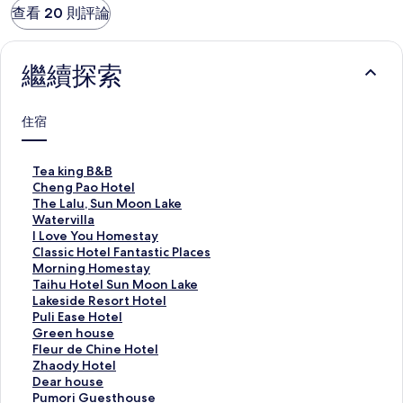
查看 20 則評論
繼續探索
住宿
T
Tea king B&B
e
C
Cheng Pao Hotel
a
h
T
The Lalu, Sun Moon Lake
k
e
h
W
Watervilla
i
n
e
a
I
I Love You Homestay
n
g
L
t
L
C
Classic Hotel Fantastic Places
g
P
a
e
o
l
M
Morning Homestay
B
a
l
r
v
a
o
T
Taihu Hotel Sun Moon Lake
&
o
u
v
e
s
r
a
L
Lakeside Resort Hotel
B
H
,
i
Y
s
n
i
a
P
Puli Ease Hotel
的
o
S
l
o
i
i
h
k
u
G
Green house
連
t
u
l
u
c
n
u
e
l
r
F
Fleur de Chine Hotel
結
e
n
a
H
H
g
H
s
i
e
l
Z
Zhaody Hotel
l
M
的
o
o
H
o
i
E
e
e
h
D
Dear house
的
o
連
m
t
o
t
d
a
n
u
a
e
P
Pumori Guesthouse