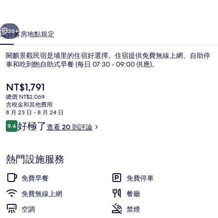
的
一個
下一個
相
36+
簡介
客房
地點
規定
片
闕麒景觀民宿是埔里的住宿好選擇。住宿提供免費無線上網、自助停
集
車和吃到飽自助式早餐 (每日 07:30 - 09:00 供應)。
目
NT$1,791
前
總價 NT$2,069
的
含稅金和其他費用
價
8 月 23 日 - 8 月 24 日
格
評
好極了
9.4
查看 20 則評論
是
9.4 分，滿分 10 分，
論
大廳休息區
NT$1,791
熱門設施服務
免費早餐
免費停車
免費無線上網
餐廳
空調
禁煙