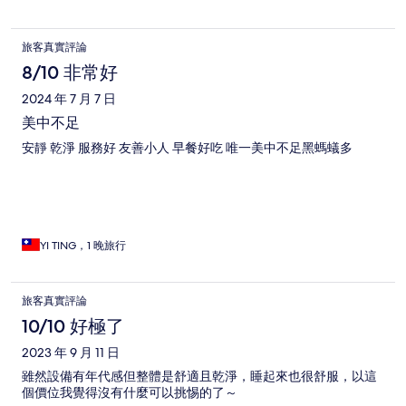
旅客真實評論
8/10 非常好
2024 年 7 月 7 日
美中不足
安靜 乾淨 服務好 友善小人 早餐好吃 唯一美中不足黑螞蟻多
YI TING，1 晚旅行
旅客真實評論
10/10 好極了
2023 年 9 月 11 日
雖然設備有年代感但整體是舒適且乾淨，睡起來也很舒服，以這
個價位我覺得沒有什麼可以挑惕的了～