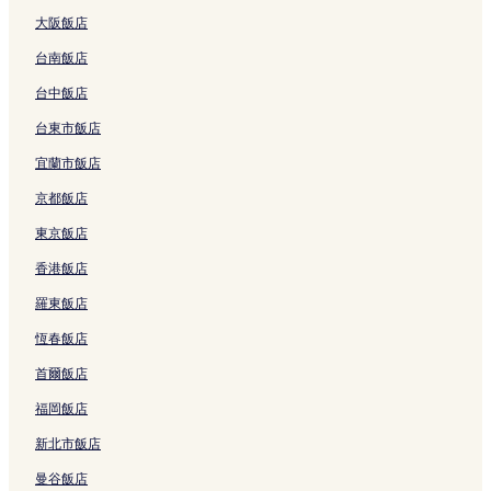
的
的
連
連
l
大阪飯店
連
連
結
結
的
結
結
連
台南飯店
結
台中飯店
台東市飯店
宜蘭市飯店
京都飯店
東京飯店
香港飯店
羅東飯店
恆春飯店
首爾飯店
福岡飯店
新北市飯店
曼谷飯店