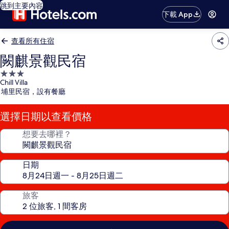
跳到主要內容
下載 App
查看所有住宿
闕麒景觀民宿
3.0
Chill Villa
星
埔里民宿，設有餐廳
級
住
選擇日期以查看價格
宿
想要去哪裡？
日期
旅客