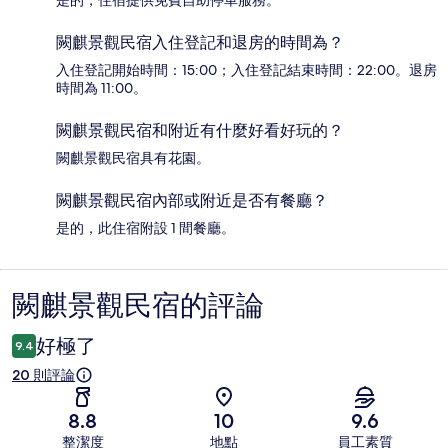
是的，住宿提供免費自助停車服務。
闕麒景觀民宿入住登記和退房的時間為？
入住登記開始時間：15:00；入住登記結束時間：22:00。退房
時間為 11:00。
闕麒景觀民宿和附近有什麼好看好玩的？
闕麒景觀民宿具有花園。
闕麒景觀民宿內部或附近是否有餐廳？
是的，此住宿附設 1 間餐廳。
闕麒景觀民宿的評論
評
論
好極了
9.4
20 則評論
8.8
10
9.6
整潔度
地點
員工素質