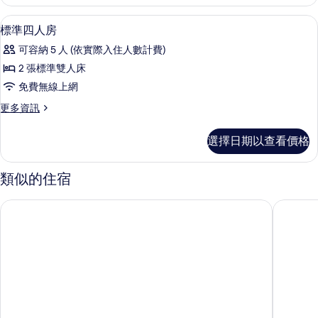
客
的
房,
標準四人房 | 書桌、遮光布/窗簾、免
顯
6
山
標準四人房
所
示
景
有
可容納 5 人 (依實際入住人數計費)
的
標
詳
相
2 張標準雙人床
準
情
片
免費無線上網
四
更
更多資訊
人
多
房
標
選擇日期以查看價格
準
的
四
所
人
類似的住宿
房
有
的
展顏山居
普莫里行
相
詳
情
片