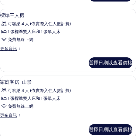
陽
雙
台
人
標準三人房 | 書桌、遮光布/窗簾、免
顯
4
房,
標準三人房
的
示
陽
所
可容納 4 人 (依實際入住人數計費)
台
標
的
有
1 張標準雙人床和 1 張單人床
準
詳
相
免費無線上網
情
三
片
更
更多資訊
人
多
房
標
選擇日期以查看價格
準
的
三
所
人
家庭客房, 山景 | 書桌、遮光布/窗簾
顯
4
房
家庭客房, 山景
有
示
的
相
可容納 4 人 (依實際入住人數計費)
詳
家
情
片
1 張標準雙人床和 1 張單人床
庭
免費無線上網
客
更
更多資訊
房,
多
山
家
選擇日期以查看價格
庭
景