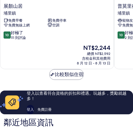
展
普
展顏山居
普莫里
顏
莫
埔里鎮
埔里鎮
山
里
免費早餐
免費停車
寵物友
居
行
免費無線上網
空調
免費無
埔
旅
里
埔
10.0
10.0
好極了
好極
10
10
鎮
里
分，
分，
111 則評論
2 則
鎮
滿
滿
現
NT$2,244
分
分
在
10
10
總價 NT$2,592
價
含稅金和其他費用
分，
分，
格
8 月 12 日 - 8 月 13 日
好
好
為
極
極
NT$2,244
比較類似住宿
了，
了，
111
2
則
則
評
評
登入以查看符合資格的折扣和禮遇。玩越多，獎勵就越
論
論
多！
登入
免費註冊
鄰近地區資訊