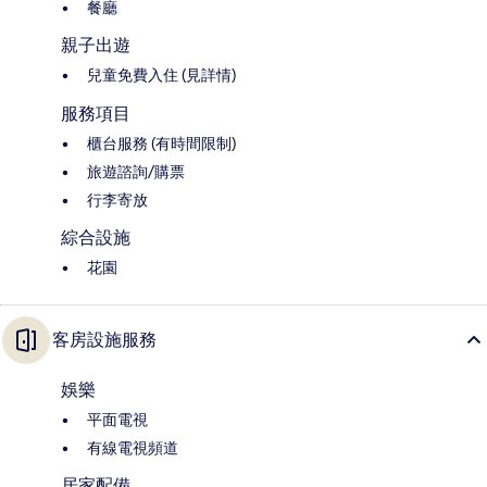
餐廳
親子出遊
兒童免費入住 (見詳情)
服務項目
櫃台服務 (有時間限制)
旅遊諮詢/購票
行李寄放
綜合設施
花園
客房設施服務
娛樂
平面電視
有線電視頻道
居家配備