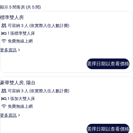
的
顯示 5 間客房 (共 5 間)
客
標準雙人房 | 書桌、遮光布/窗簾、免
顯
3
標準雙人房
房
示
篩
可容納 3 人 (依實際入住人數計費)
標
選
1 張標準雙人床
準
條
免費無線上網
雙
件
更
更多資訊
人
多
房
標
選擇日期以查看價格
準
的
雙
所
人
豪華雙人房, 陽台 | 書桌、遮光布/窗
顯
4
房
豪華雙人房, 陽台
有
示
的
相
可容納 3 人 (依實際入住人數計費)
詳
豪
情
片
1 張加大雙人床
華
免費無線上網
雙
更
更多資訊
人
多
房,
豪
選擇日期以查看價格
華