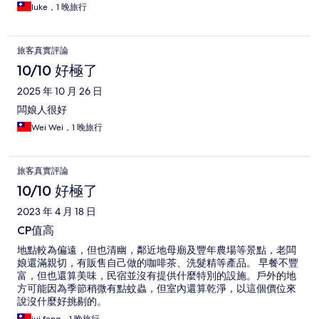
luke，1 晚旅行
旅客真實評論
10/10 好極了
2025 年 10 月 26 日
闆娘人很好
Wei Wei，1 晚旅行
旅客真實評論
10/10 好極了
2023 年 4 月 18 日
CP值高
地點較為偏遠，但也清幽，鄰近地母廟及豐年農場等景點，老闆
娘還滿親切，有販售自己做的咖啡茶、洗髮精等產品。 早餐不豐
富，但也還算美味，民宿並沒有提供什麼特別的設施。戶外的地
方可能因為季節稍微有點蚊蟲，但室內還算乾淨，以這個價位來
說沒什麼好挑剔的。