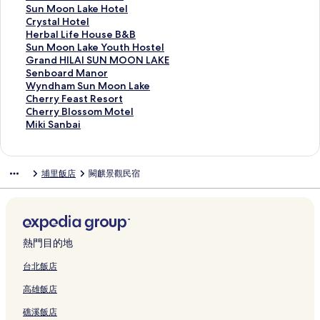
連
o
結
e
e
m
e
e
s
h
r
o
a
u
S
Sun Moon Lake Hotel
結
n
s
l
e
l
R
e
o
d
d
r
m
u
C
Crystal Hotel
L
t
F
s
S
e
H
u
e
y
h
o
n
r
H
Herbal Life House B&B
a
a
a
t
u
s
o
s
C
H
o
r
M
y
e
S
Sun Moon Lake Youth Hostel
k
y
n
a
n
o
t
e
h
o
u
i
o
s
r
u
G
Grand HILAI SUN MOON LAKE
e
的
t
y
M
r
e
的
i
t
s
G
o
t
b
n
r
S
Senboard Manor
的
連
a
的
o
t
l
連
n
e
e
u
n
a
a
M
a
e
W
Wyndham Sun Moon Lake
連
結
s
連
o
H
的
結
e
l
的
e
L
l
l
o
n
n
y
C
Cherry Feast Resort
結
t
結
n
o
連
H
的
連
s
a
H
L
o
d
b
n
h
C
Cherry Blossom Motel
i
L
t
結
o
連
結
t
k
o
i
n
H
o
d
e
h
M
Miki Sanbai
c
a
e
t
結
h
e
t
f
L
I
a
h
r
e
i
P
k
l
e
o
H
e
e
a
L
r
a
r
r
k
l
e
的
l
u
o
l
H
k
A
d
m
y
r
i
埔里飯店
闕麒景觀民宿
a
的
連
的
s
t
的
o
e
I
M
S
F
y
S
c
連
結
連
e
e
連
u
Y
S
a
u
e
B
a
e
結
結
的
l
結
s
o
U
n
n
a
l
n
s
連
的
e
u
N
o
M
s
o
b
的
結
連
B
t
M
r
o
t
s
a
連
結
&
h
O
的
o
R
s
i
熱門目的地
結
B
H
O
連
n
e
o
的
的
o
N
結
L
s
m
連
台北飯店
連
s
L
a
o
M
結
高雄飯店
結
t
A
k
r
o
e
K
e
t
t
礁溪飯店
l
E
的
的
e