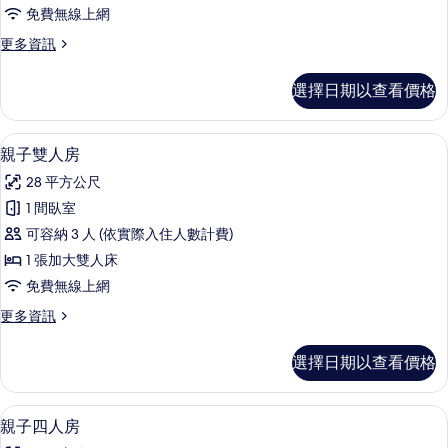
人
免費無線上網
房
更
更多資訊
的
多
所
家
選擇日期以查看價格
庭
有
四
相
人
親子雙人房 | 高級寢具、書桌、遮光布
顯
6
房
親子雙人房
片
示
的
28 平方公尺
詳
親
情
1 間臥室
子
可容納 3 人 (依實際入住人數計費)
雙
1 張加大雙人床
人
免費無線上網
房
更
更多資訊
的
多
所
親
選擇日期以查看價格
子
有
雙
相
人
親子四人房 | 高級寢具、書桌、遮光布
顯
8
房
親子四人房
片
示
的