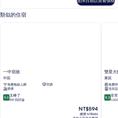
選擇日期以查看價格
片
準
無
雙
停
床
類似的住宿
房-
車
無
一中宿旅
雙星大飯
位
停
車
的
位
所
的
詳
有
情
相
片
一
雙
一中宿旅
雙星大
中
星
中區
東區
宿
大
免費無線上網
空調
免費停
旅
飯
禁煙
洗衣設
中
店
區
東
9.2
8.2
太棒了
非常
9.2
8.2
區
分，
分，
591 則評論
1,0
滿
滿
現
NT$594
分
分
在
10
10
總價 NT$686
價