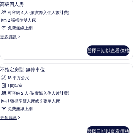
高級寢具、書桌、遮光布/窗簾、免費
顯
3
房
高級四人房
片
示
的
可容納 4 人 (依實際入住人數計費)
詳
高
情
2 張標準雙人床
級
免費無線上網
四
更
更多資訊
人
多
房
高
選擇日期以查看價格
級
的
四
所
人
不指定房型-無停車位 | 高級寢具、書
顯
4
房
不指定房型-無停車位
有
示
的
相
18 平方公尺
詳
不
情
片
1 間臥室
指
可容納 2 人 (依實際入住人數計費)
定
1 張標準雙人床或 2 張單人床
房
免費無線上網
型-
更
更多資訊
無
多
停
不
選擇日期以查看價格