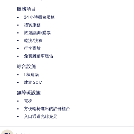
服務項目
24 小時櫃台服務
禮賓服務
旅遊諮詢/購票
乾洗/洗衣
行李寄放
免費腳踏車租借
綜合設施
1 棟建築
建於 2017
無障礙設施
電梯
方便輪椅進出的註冊櫃台
入口通道光線充足