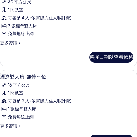
30 平方公尺
詳
親
情
1 間臥室
子
可容納 4 人 (依實際入住人數計費)
四
2 張標準雙人床
人
免費無線上網
房
更
更多資訊
的
多
所
親
選擇日期以查看價格
子
有
四
相
人
經濟雙人房-無停車位 | 高級寢具、書
顯
4
房
經濟雙人房-無停車位
片
示
的
16 平方公尺
詳
經
情
1 間臥室
濟
可容納 2 人 (依實際入住人數計費)
雙
1 張標準雙人床
人
免費無線上網
房-
更
更多資訊
無
多
經