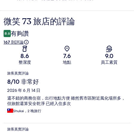
微笑 73 旅店的評論
評
論
有夠讚
8.6
167 則評論
8.6
7.6
9.0
整潔度
地點
員工素質
評
旅客真實評論
論
8/10 非常好
2026 年 6 月 14 日
還不錯的商務住宿，出行地點方便 雖然舊市區附近風化場所多，
但旅館還算安全乾淨 已經入住多次
Shukai，2 晚旅行
旅客真實評論