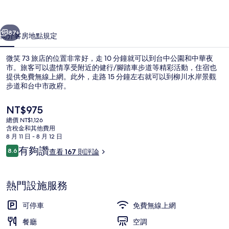
相
一個
下一個
片
87+
簡介
客房
地點
規定
集
微笑 73 旅店的位置非常好，走 10 分鐘就可以到台中公園和中華夜
市。旅客可以盡情享受附近的健行/腳踏車步道等精彩活動，住宿也
提供免費無線上網。此外，走路 15 分鐘左右就可以到柳川水岸景觀
步道和台中市政府。
目
NT$975
前
總價 NT$1,126
的
含稅金和其他費用
價
8 月 11 日 - 8 月 12 日
住宿入口
格
評
有夠讚
8.6
查看 167 則評論
是
8.6 分，滿分 10 分，
論
NT$975
熱門設施服務
可停車
免費無線上網
餐廳
空調