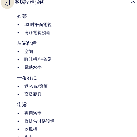
客房設施服務
娛樂
43 吋平面電視
有線電視頻道
居家配備
空調
咖啡機/沖茶器
電熱水壺
一夜好眠
遮光布/窗簾
高級寢具
衛浴
專用浴室
僅提供淋浴設備
吹風機