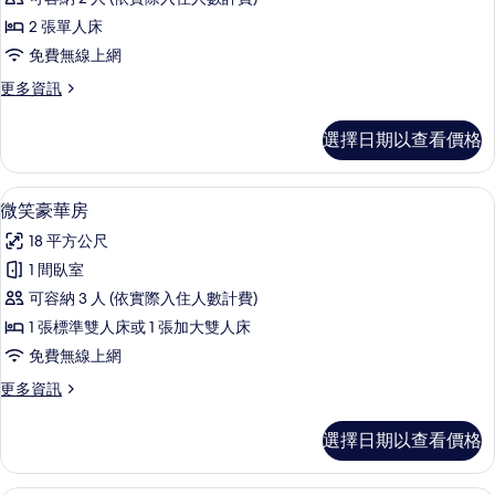
雙
2 張單人床
床
免費無線上網
間
更
更多資訊
-
多
無
商
選擇日期以查看價格
務
停
雙
車
床
微笑豪華房 | 高級寢具、書桌、遮光布
顯
13
間
位
微笑豪華房
示
-
的
18 平方公尺
無
微
所
停
1 間臥室
笑
車
有
可容納 3 人 (依實際入住人數計費)
位
豪
相
的
1 張標準雙人床或 1 張加大雙人床
華
詳
片
免費無線上網
情
房
更
更多資訊
的
多
所
微
選擇日期以查看價格
笑
有
豪
相
華