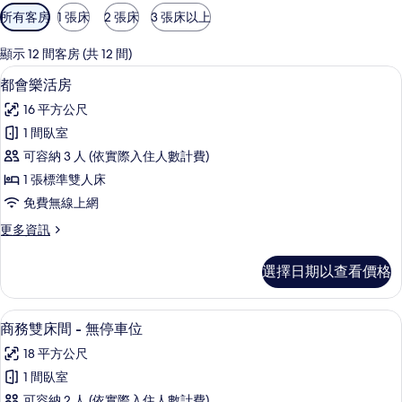
可
所有客房
1 張床
2 張床
3 張床以上
用
的
顯示 12 間客房 (共 12 間)
客
都會樂活房 | 高級寢具、書桌、遮光布
顯
5
都會樂活房
房
示
篩
16 平方公尺
都
選
1 間臥室
會
條
可容納 3 人 (依實際入住人數計費)
樂
件
1 張標準雙人床
活
免費無線上網
房
更
更多資訊
的
多
所
都
選擇日期以查看價格
會
有
樂
相
活
商務雙床間 - 無停車位 | 高級寢具、
顯
5
房
商務雙床間 - 無停車位
片
示
的
18 平方公尺
詳
商
情
1 間臥室
務
可容納 2 人 (依實際入住人數計費)