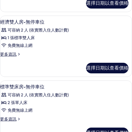
停
選擇日期以查看價格
濟
車
雙
位
人
高級寢具、書桌、遮光布/窗簾、免費
顯
4
房-
經濟雙人房-無停車位
的
示
無
所
可容納 2 人 (依實際入住人數計費)
停
經
車
有
1 張標準雙人床
濟
位
相
免費無線上網
的
雙
詳
片
更
更多資訊
人
情
多
房-
經
選擇日期以查看價格
濟
無
雙
停
人
高級寢具、書桌、遮光布/窗簾、免費
顯
6
房-
標準雙床房-無停車位
車
示
無
位
可容納 2 人 (依實際入住人數計費)
停
標
車
的
2 張單人床
準
位
所
免費無線上網
的
雙
詳
有
更
更多資訊
床
情
多
相
房-
標