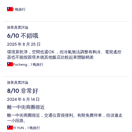
1 晚旅行
旅客真實評論
6/10 不錯哦
2025 年 8 月 25 日
環境算乾淨，空間也還OK ，但冷氣無法調整有夠冷、電視遙控
器也不能按跟塔木德其他飯店比較起來體驗稍差
Pocheng，1 晚旅行
旅客真實評論
8/10 非常好
2024 年 6 月 14 日
離一中街商圈很近
離一中街商圈很近，交通位置很便利。有附免費停車，但須邀走
一小段路。
YI YUN，1 晚旅行