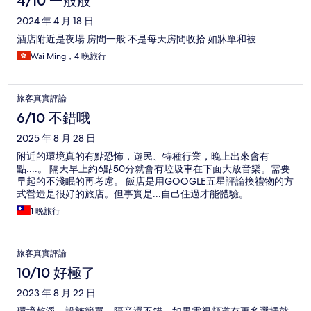
4/10 一般般
2024 年 4 月 18 日
酒店附近是夜場 房間一般 不是每天房間收拾 如牀單和被
Wai Ming，4 晚旅行
旅客真實評論
6/10 不錯哦
2025 年 8 月 28 日
附近的環境真的有點恐怖，遊民、特種行業，晚上出來會有
點....。 隔天早上約6點50分就會有垃圾車在下面大放音樂。需要
早起的不淺眠的再考慮。 飯店是用GOOGLE五星評論換禮物的方
式營造是很好的旅店。但事實是...自己住過才能體驗。
1 晚旅行
旅客真實評論
10/10 好極了
2023 年 8 月 22 日