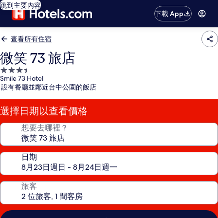
跳到主要內容
下載 App
查看所有住宿
微笑 73 旅店
3.5
Smile 73 Hotel
星
設有餐廳並鄰近台中公園的飯店
級
住
選擇日期以查看價格
宿
想要去哪裡？
日期
旅客