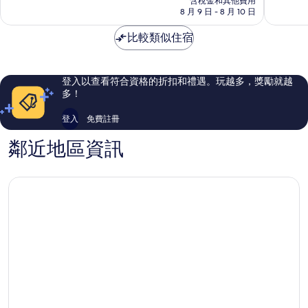
含稅金和其他費用
分，
分，
格
8 月 9 日 - 8 月 10 日
太
非
為
棒
常
NT$594
比較類似住宿
了，
好，
591
1,000
則
則
評
評
登入以查看符合資格的折扣和禮遇。玩越多，獎勵就越
論
論
多！
登入
免費註冊
鄰近地區資訊