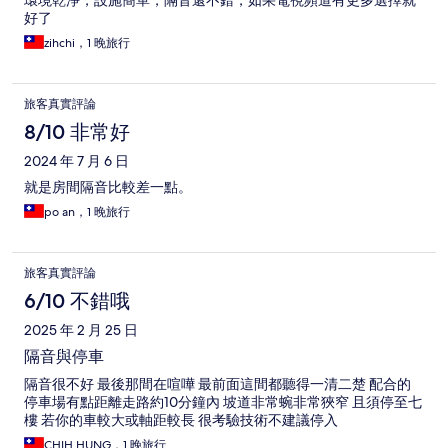
環境乾淨，設施簡單，隔音還不錯，如果電視頻道有更多選擇就
好了
zihchi，1 晚旅行
旅客真實評論
8/10 非常好
2024 年 7 月 6 日
就是房間隔音比較差一點。
po an，1 晚旅行
旅客真實評論
6/10 不錯哦
2025 年 2 月 25 日
隔音與停車
隔音很不好 最後那間在喧嘩 最前面這間都聽得一清二楚 配合的
停車場有點距離走路約10分鐘內 坡道非常蜿非常狹窄 且須停至七
樓 若你的車較大或軸距較長 很考驗技術不建議停入
CHIH HUNG，1 晚旅行