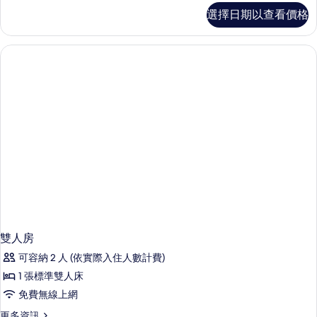
單
選擇日期以查看價格
人
房
的
詳
情
雙人房
可容納 2 人 (依實際入住人數計費)
1 張標準雙人床
免費無線上網
更
更多資訊