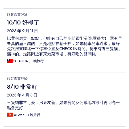
旅客真實評論
10/10 好極了
2023 年 9 月 11 日
比背包房貴一點點，但能有自己的空間跟衛浴(水壓很大)，還有早
餐真的滿不錯的。只是地點在巷子裡，如果騎車開車過來，最好
先跟房東聯絡一下停車位置及CHECK IN時間。房東有養三隻貓，
滿乖的。走路附近有東港菜市場，有好吃的雙潤糕
CHIAHUA，1 晚旅行
旅客真實評論
8/10 非常好
2023 年 4 月 3 日
三隻貓非常可愛，房東友善。如果房間及公眾地方設計再明亮一
點會更好！
Lai Wah，1 晚旅行