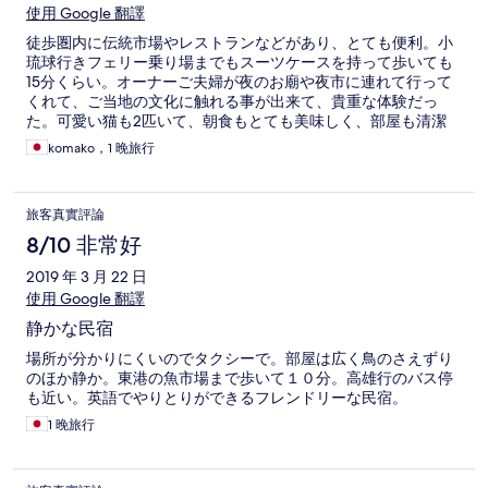
使用 Google 翻譯
徒歩圏内に伝統市場やレストランなどがあり、とても便利。小
琉球行きフェリー乗り場までもスーツケースを持って歩いても
15分くらい。オーナーご夫婦が夜のお廟や夜市に連れて行って
くれて、ご当地の文化に触れる事が出来て、貴重な体験だっ
た。可愛い猫も2匹いて、朝食もとても美味しく、部屋も清潔
で、快適な滞在だった。部屋は、鍵以外にチェーンも付いてい
komako，1 晚旅行
て、女性の一人旅でも安心んして過ごす事ができる。
旅客真實評論
8/10 非常好
2019 年 3 月 22 日
使用 Google 翻譯
静かな民宿
場所が分かりにくいのでタクシーで。部屋は広く鳥のさえずり
のほか静か。東港の魚市場まで歩いて１０分。高雄行のバス停
も近い。英語でやりとりができるフレンドリーな民宿。
1 晚旅行