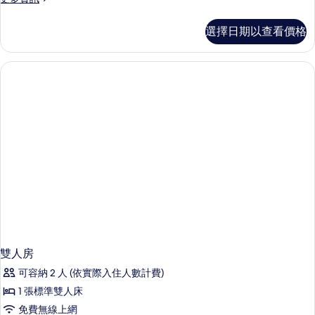
多
雙
選擇日期以查看價格
人
房
的
詳
情
雙人房
可容納 2 人 (依實際入住人數計費)
1 張標準雙人床
免費無線上網