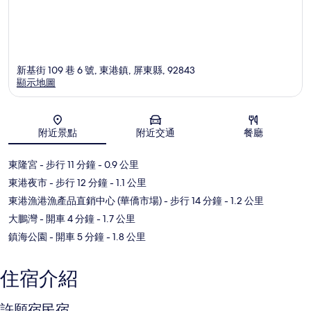
新基街 109 巷 6 號, 東港鎮, 屏東縣, 92843
顯示地圖
地圖
附近景點
附近交通
餐廳
東隆宮
- 步行 11 分鐘
- 0.9 公里
東港夜市
- 步行 12 分鐘
- 1.1 公里
東港漁港漁產品直銷中心 (華僑市場)
- 步行 14 分鐘
- 1.2 公里
大鵬灣
- 開車 4 分鐘
- 1.7 公里
鎮海公園
- 開車 5 分鐘
- 1.8 公里
住宿介紹
許願宿民宿