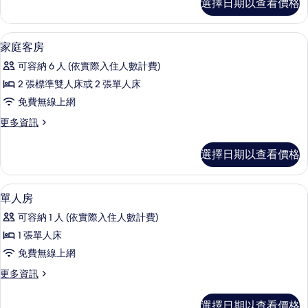
選擇日期以查看價格
庭
的
四
所
人
家庭客房 | 客房設施服務
顯
7
房
家庭客房
有
示
的
相
可容納 6 人 (依實際入住人數計費)
詳
家
情
片
2 張標準雙人床或 2 張單人床
庭
免費無線上網
客
更
更多資訊
房
多
的
家
選擇日期以查看價格
庭
所
客
有
房
書桌、隔音、免費無線上網、床單
顯
8
的
單人房
相
示
詳
片
可容納 1 人 (依實際入住人數計費)
情
單
1 張單人床
人
免費無線上網
房
更
更多資訊
的
多
所
單
選擇日期以查看價格