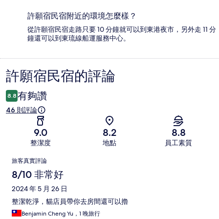
許願宿民宿附近的環境怎麼樣？
從許願宿民宿走路只要 10 分鐘就可以到東港夜市，另外走 11 分
鐘還可以到東琉線船運服務中心。
許願宿民宿的評論
評
論
有夠讚
8.8
46 則評論
9.0
8.2
8.8
整潔度
地點
員工素質
評
旅客真實評論
論
8/10 非常好
2024 年 5 月 26 日
整潔乾淨，貓店員帶你去房間還可以擼
Benjamin Cheng Yu，1 晚旅行