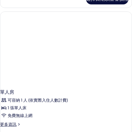
人
有
房
相
的
詳
片
情
單人房
可容納 1 人 (依實際入住人數計費)
1 張單人床
免費無線上網
更
更多資訊
多