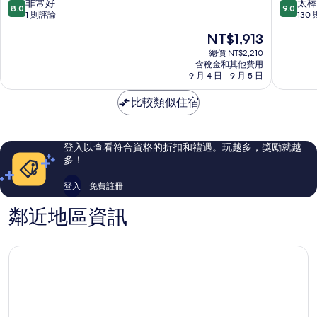
漫
宿
8.0
9.0
非常好
太棒
8.0
9.0
旅
船
分，
分，
1 則評論
130
東
頭
滿
滿
現
NT$1,913
港
里
分
分
在
鎮
10
10
總價 NT$2,210
價
含稅金和其他費用
分，
分，
格
9 月 4 日 - 9 月 5 日
非
太
為
常
棒
NT$1,913
比較類似住宿
好，
了，
1
130
則
則
評
評
登入以查看符合資格的折扣和禮遇。玩越多，獎勵就越
論
論
多！
登入
免費註冊
鄰近地區資訊