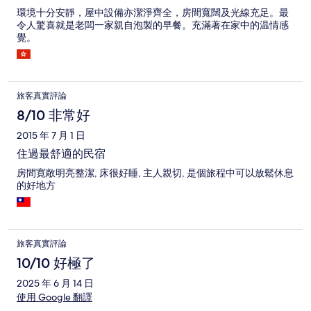
環境十分安靜，屋中設備亦潔淨齊全，房間寬闊及光線充足。最
令人驚喜就是老闆一家親自泡製的早餐。充滿著在家中的温情感
覺。
旅客真實評論
8/10 非常好
2015 年 7 月 1 日
住過最舒適的民宿
房間寛敞明亮整潔, 床很好睡, 主人親切, 是個旅程中可以放鬆休息
的好地方
旅客真實評論
10/10 好極了
2025 年 6 月 14 日
使用 Google 翻譯