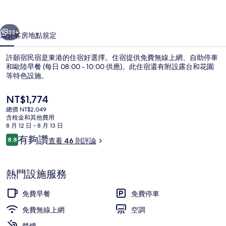
相
一個
下一個
片
33+
簡介
客房
地點
規定
集
許願宿民宿是東港的住宿好選擇。住宿提供免費無線上網、自助停車
和歐陸早餐 (每日 08:00 - 10:00 供應)。此住宿還有附設露台和花園
等特色設施。
目
NT$1,774
前
總價 NT$2,049
的
含稅金和其他費用
價
8 月 12 日 - 8 月 13 日
格
評
有夠讚
8.8
查看 46 則評論
家庭客房 | 客房設施服務
是
8.8 分，滿分 10 分，
論
NT$1,774
熱門設施服務
免費早餐
免費停車
免費無線上網
空調