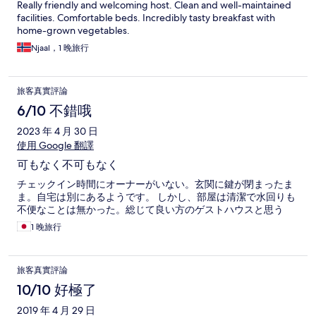
Really friendly and welcoming host. Clean and well-maintained
facilities. Comfortable beds. Incredibly tasty breakfast with
home-grown vegetables.
Njaal，1 晚旅行
旅客真實評論
6/10 不錯哦
2023 年 4 月 30 日
使用 Google 翻譯
可もなく不可もなく
チェックイン時間にオーナーがいない。玄関に鍵が閉まったま
ま。自宅は別にあるようです。 しかし、部屋は清潔で水回りも
不便なことは無かった。総じて良い方のゲストハウスと思う
1 晚旅行
旅客真實評論
10/10 好極了
2019 年 4 月 29 日