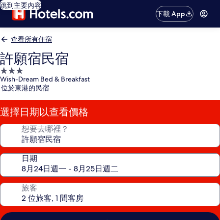
跳到主要內容
下載 App
查看所有住宿
許願宿民宿
3.0
Wish-Dream Bed & Breakfast
星
位於東港的民宿
級
住
選擇日期以查看價格
宿
想要去哪裡？
日期
旅客