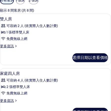
所有客房
1 張床
2 張床
用
的
顯示 8 間客房 (共 8 間)
客
書桌、隔音、免費無線上網、床單
顯
14
雙人房
房
示
篩
可容納 2 人 (依實際入住人數計費)
雙
選
1 張標準雙人床
人
條
免費無線上網
房
件
更
更多資訊
的
多
所
雙
選擇日期以查看價格
人
有
房
相
的
家庭四人房 | 書桌、隔音、免費無線上
顯
9
詳
家庭四人房
片
示
情
可容納 4 人 (依實際入住人數計費)
家
2 張標準雙人床
庭
免費無線上網
四
更
更多資訊
人
多
房
家