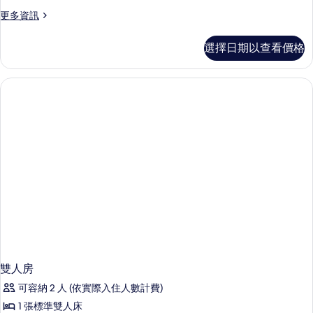
更
更多資訊
多
雙
選擇日期以查看價格
人
房
的
詳
情
雙人房
可容納 2 人 (依實際入住人數計費)
1 張標準雙人床