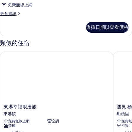
免費無線上網
更
更多資訊
多
雙
選擇日期以查看價格
人
房
的
類似的住宿
詳
情
東港幸福浪漫旅
遇見‧祕
東
遇
東港幸福浪漫旅
遇見‧
港
見‧
東港鎮
船頭里
幸
祕
免費無線上網
空調
免費無
福
境
禁煙
空調
浪
民