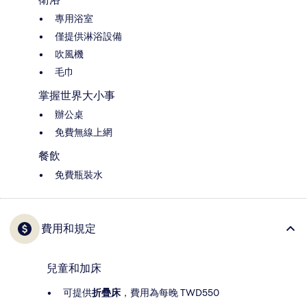
專用浴室
僅提供淋浴設備
吹風機
毛巾
掌握世界大小事
辦公桌
免費無線上網
餐飲
免費瓶裝水
費用和規定
兒童和加床
可提供
折疊床
，費用為每晚 TWD550