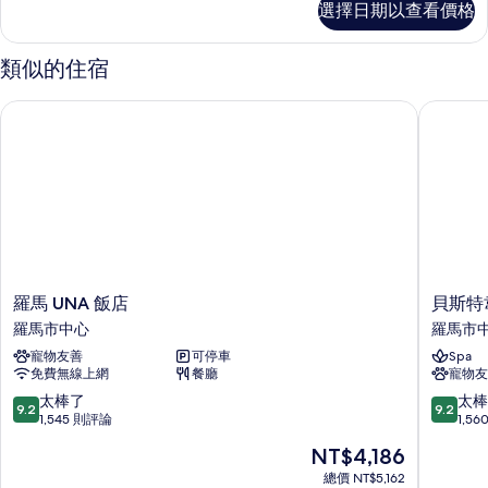
選擇日期以查看價格
房
的
詳
類似的住宿
情
羅馬 UNA 飯店
貝斯特韋
羅
貝
羅馬 UNA 飯店
貝斯特
馬
斯
羅馬市中心
羅馬市
UNA
特
寵物友善
可停車
Spa
飯
韋
免費無線上網
餐廳
寵物友
店
斯
羅
特
9.2
9.2
太棒了
太棒
9.2
9.2
馬
普
分，
分，
1,545 則評論
1,5
市
拉
滿
滿
現
NT$4,186
中
斯
分
分
在
心
環
10
10
總價 NT$5,162