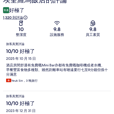
論
好極了
9.8
1,320 則評論
10
9.8
9.8
整潔度
設施服務
員工素質
評
旅客真實評論
論
10/10 好極了
2025 年 10 月 15 日
酒店房間舒適有免費嘅Mini Bar亦都有免費嘅咖啡機或者水機、
早餐豐富食物多種類、雖然距離車站有啲遠要行七至8分鐘但係十
分滿意
Yeuk Sin，3 晚旅行
旅客真實評論
10/10 好極了
2023 年 12 月 31 日