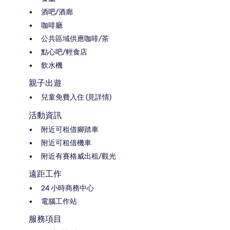
酒吧/酒廊
咖啡廳
公共區域供應咖啡/茶
點心吧/輕食店
飲水機
親子出遊
兒童免費入住 (見詳情)
活動資訊
附近可租借腳踏車
附近可租借機車
附近有賽格威出租/觀光
遠距工作
24 小時商務中心
電腦工作站
服務項目