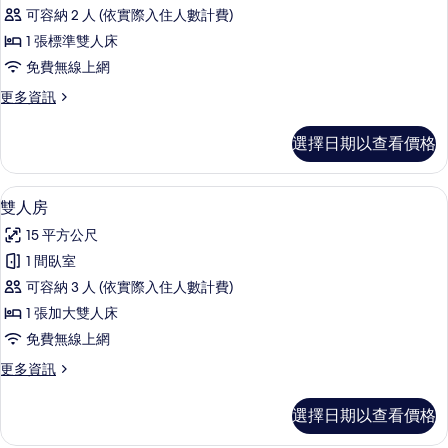
相
示
的
可容納 2 人 (依實際入住人數計費)
詳
片
Double
情
1 張標準雙人床
Room
免費無線上網
的
更
更多資訊
所
多
有
Double
選擇日期以查看價格
Room
相
的
片
詳
雙人房 | 低過敏寢具、羽絨被、記憶
顯
5
情
雙人房
示
15 平方公尺
雙
1 間臥室
人
可容納 3 人 (依實際入住人數計費)
房
1 張加大雙人床
的
免費無線上網
所
更
更多資訊
有
多
相
雙
選擇日期以查看價格
人
片
房