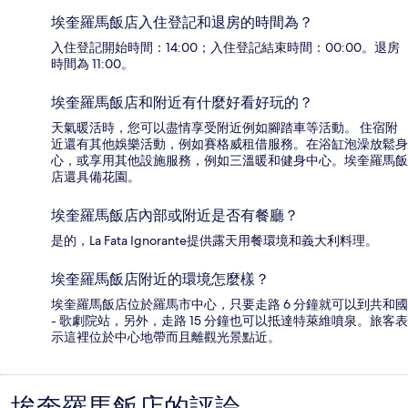
埃奎羅馬飯店入住登記和退房的時間為？
入住登記開始時間：14:00；入住登記結束時間：00:00。退房
時間為 11:00。
埃奎羅馬飯店和附近有什麼好看好玩的？
天氣暖活時，您可以盡情享受附近例如腳踏車等活動。 住宿附
近還有其他娛樂活動，例如賽格威租借服務。在浴缸泡澡放鬆身
心，或享用其他設施服務，例如三溫暖和健身中心。埃奎羅馬飯
店還具備花園。
埃奎羅馬飯店內部或附近是否有餐廳？
是的，La Fata Ignorante提供露天用餐環境和義大利料理。
埃奎羅馬飯店附近的環境怎麼樣？
埃奎羅馬飯店位於羅馬市中心，只要走路 6 分鐘就可以到共和國
- 歌劇院站，另外，走路 15 分鐘也可以抵達特萊維噴泉。旅客表
示這裡位於中心地帶而且離觀光景點近。
埃奎羅馬飯店的評論
評