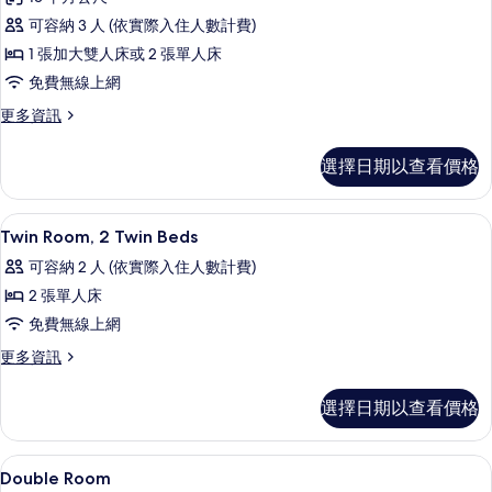
雙
可容納 3 人 (依實際入住人數計費)
人
1 張加大雙人床或 2 張單人床
房,
免費無線上網
地
更
更多資訊
面
多
層
雙
選擇日期以查看價格
人
的
房,
所
地
低過敏寢具、羽絨被、記憶床墊、客房
顯
6
面
Twin Room, 2 Twin Beds
有
示
層
相
可容納 2 人 (依實際入住人數計費)
的
Twin
詳
片
2 張單人床
Room,
情
免費無線上網
2
Twin
更
更多資訊
多
Beds
Twin
的
選擇日期以查看價格
Room,
所
2
Twin
有
低過敏寢具、羽絨被、記憶床墊、客房
顯
5
Beds
Double Room