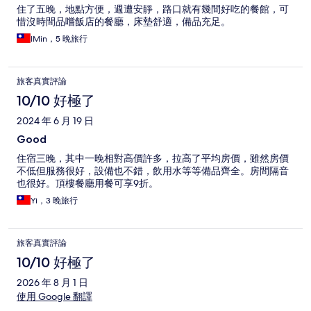
住了五晚，地點方便，週遭安靜，路口就有幾間好吃的餐館，可
惜沒時間品嚐飯店的餐廳，床墊舒適，備品充足。
IMin，5 晚旅行
旅客真實評論
10/10 好極了
2024 年 6 月 19 日
Good
住宿三晚，其中一晚相對高價許多，拉高了平均房價，雖然房價
不低但服務很好，設備也不錯，飲用水等等備品齊全。房間隔音
也很好。頂樓餐廳用餐可享9折。
Yi，3 晚旅行
旅客真實評論
10/10 好極了
2026 年 8 月 1 日
使用 Google 翻譯