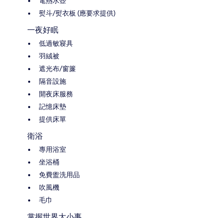
電熱水壺
熨斗/熨衣板 (應要求提供)
一夜好眠
低過敏寢具
羽絨被
遮光布/窗簾
隔音設施
開夜床服務
記憶床墊
提供床單
衛浴
專用浴室
坐浴桶
免費盥洗用品
吹風機
毛巾
掌握世界大小事