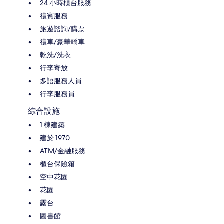
24 小時櫃台服務
禮賓服務
旅遊諮詢/購票
禮車/豪華轎車
乾洗/洗衣
行李寄放
多語服務人員
行李服務員
綜合設施
1 棟建築
建於 1970
ATM/金融服務
櫃台保險箱
空中花園
花園
露台
圖書館