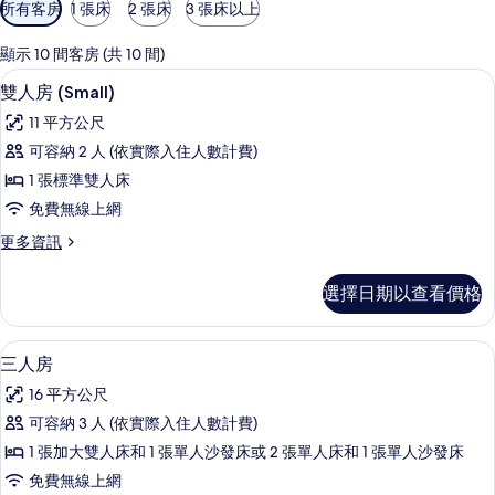
可
所有客房
1 張床
2 張床
3 張床以上
用
的
顯示 10 間客房 (共 10 間)
客
雙人房 (Small) | 低過敏寢具、羽
顯
4
雙人房 (Small)
房
示
篩
11 平方公尺
雙
選
可容納 2 人 (依實際入住人數計費)
人
條
1 張標準雙人床
房
件
免費無線上網
(Small)
更
更多資訊
的
多
所
雙
選擇日期以查看價格
人
有
房
相
(Small)
三人房 | 低過敏寢具、羽絨被、記憶
顯
4
的
片
三人房
示
詳
16 平方公尺
情
三
可容納 3 人 (依實際入住人數計費)
人
1 張加大雙人床和 1 張單人沙發床或 2 張單人床和 1 張單人沙發床
房
免費無線上網