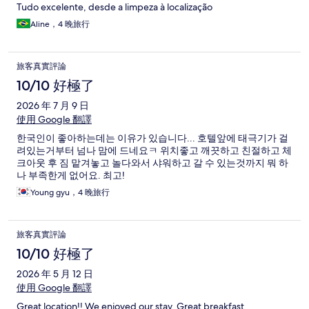
Tudo excelente, desde a limpeza à localização
Aline，4 晚旅行
旅客真實評論
10/10 好極了
2026 年 7 月 9 日
使用 Google 翻譯
한국인이 좋아하는데는 이유가 있습니다... 호텔앞에 태극기가 걸
려있는거부터 넘나 맘에 드네요ㅋ 위치좋고 깨끗하고 친절하고 체
크아웃 후 짐 맡겨놓고 놀다와서 샤워하고 갈 수 있는것까지 뭐 하
나 부족한게 없어요. 최고!
Young gyu，4 晚旅行
旅客真實評論
10/10 好極了
2026 年 5 月 12 日
使用 Google 翻譯
Great location!! We enjoyed our stay. Great breakfast