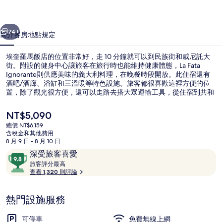
的
一個
下一個
相
74+
簡介
客房
地點
規定
片
埃奎羅馬飯店的位置非常好，走 10 分鐘就可以到民族街和威尼託大
集
街。附設的健身中心讓旅客在旅行時也能維持健康體態，La Fata
Ignorante則供應美味的義大利料理，在晚餐時段開放。此住宿還有
酒吧/酒廊、浴缸和三溫暖等特色設施。旅客都很喜歡這裡方便的位
置，除了觀光很方便，還可以走路去搭大眾運輸工具，從住宿到共和
國 - 歌劇院站只要 6 分鐘、到Termini電車站也只要 7 分鐘。
目
NT$5,090
前
總價 NT$6,159
的
含稅金和其他費用
外觀
價
8 月 9 日 - 8 月 10 日
格
評
9.8
深受旅客喜愛
是
論
旅
分，
旅客評分最高
NT$5,090
客
查看 1,320 則評論
滿
評
分
分
10，
熱門設施服務
最
深
高
受
可停車
免費無線上網