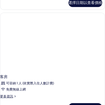
的
選擇日期以查看價格
適
所
三
有
人
房
相
的
片
詳
情
客房
可容納 1 人 (依實際入住人數計費)
免費無線上網
更
更多資訊
多
客