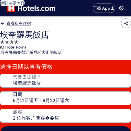
跳到主要內容
下載 App
查看所有住宿
埃奎羅馬飯店
4.0
iQ Hotel Roma
星
設有餐廳並鄰近威尼託大街的飯店
級
住
選擇日期以查看價格
宿
想要去哪裡？
日期
旅客