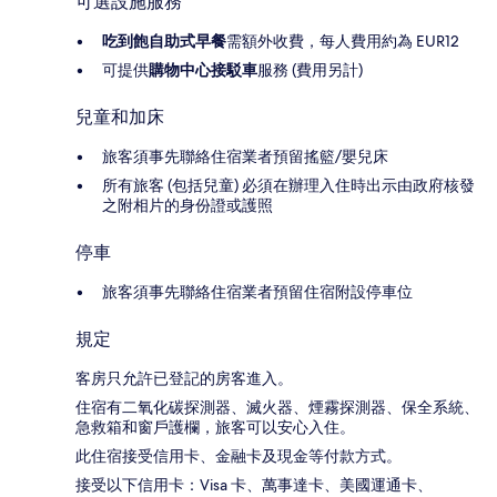
可選設施服務
吃到飽自助式早餐
需額外收費，每人費用約為 EUR12
可提供
購物中心接駁車
服務 (費用另計)
兒童和加床
旅客須事先聯絡住宿業者預留搖籃/嬰兒床
所有旅客 (包括兒童) 必須在辦理入住時出示由政府核發
之附相片的身份證或護照
停車
旅客須事先聯絡住宿業者預留住宿附設停車位
規定
客房只允許已登記的房客進入。
住宿有二氧化碳探測器、滅火器、煙霧探測器、保全系統、
急救箱和窗戶護欄，旅客可以安心入住。
此住宿接受信用卡、金融卡及現金等付款方式。
接受以下信用卡：Visa 卡、萬事達卡、美國運通卡、