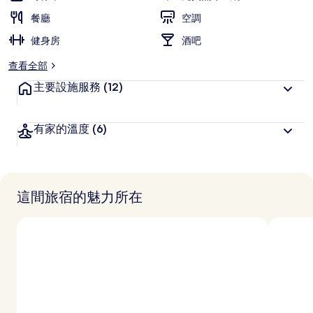
旅
餐廳
空調
客
健身房
喜
酒吧
愛
查看全部
主要設施服務
(12)
有家的溫度
(6)
這間旅宿的魅力所在