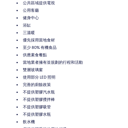
公共區域提供電視
公用客廳
健身中心
浴缸
三溫暖
優先採用當地食材
至少 80% 有機食品
供應素食餐點
當地業者擁有並規劃的行程和活動
雙層玻璃窗
使用部分 LED 照明
完善的廚餘政策
不提供塑膠汽水瓶
不提供塑膠攪拌棒
不提供塑膠吸管
不提供塑膠水瓶
飲水機