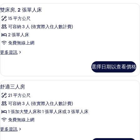
的
雙床房, 2 張單人床 | 低過敏寢具、
顯
6
詳
雙床房, 2 張單人床
示
情
15 平方公尺
雙
可容納 3 人 (依實際入住人數計費)
床
2 張單人床
房,
免費無線上網
2
更
更多資訊
張
多
單
雙
選擇日期以查看價格
床
人
房,
床
2
舒適三人房 | 低過敏寢具、羽絨被、
顯
7
張
的
舒適三人房
示
單
所
21 平方公尺
人
舒
有
床
可容納 3 人 (依實際入住人數計費)
適
的
相
1 張加大雙人床和 1 張單人床或 3 張單人床
詳
三
片
情
免費無線上網
人
更
更多資訊
房
多
舒