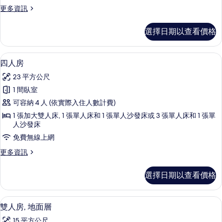
的
更
更多資訊
所
多
有
三
選擇日期以查看價格
人
相
房
片
的
四人房 | 低過敏寢具、羽絨被、記憶
顯
5
詳
四人房
示
情
23 平方公尺
四
1 間臥室
人
可容納 4 人 (依實際入住人數計費)
房
1 張加大雙人床, 1 張單人床和 1 張單人沙發床或 3 張單人床和 1 張單
的
人沙發床
所
免費無線上網
有
更
更多資訊
相
多
四
片
選擇日期以查看價格
人
房
的
雙人房, 地面層 | 低過敏寢具、羽絨
顯
4
詳
雙人房, 地面層
示
情
15 平方公尺