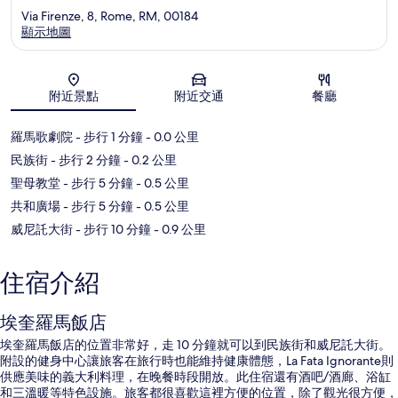
Via Firenze, 8, Rome, RM, 00184
顯示地圖
地圖
附近景點
附近交通
餐廳
羅馬歌劇院
- 步行 1 分鐘
- 0.0 公里
民族街
- 步行 2 分鐘
- 0.2 公里
聖母教堂
- 步行 5 分鐘
- 0.5 公里
共和廣場
- 步行 5 分鐘
- 0.5 公里
威尼託大街
- 步行 10 分鐘
- 0.9 公里
住宿介紹
埃奎羅馬飯店
埃奎羅馬飯店的位置非常好，走 10 分鐘就可以到民族街和威尼託大街。
附設的健身中心讓旅客在旅行時也能維持健康體態，La Fata Ignorante則
供應美味的義大利料理，在晚餐時段開放。此住宿還有酒吧/酒廊、浴缸
和三溫暖等特色設施。旅客都很喜歡這裡方便的位置，除了觀光很方便，