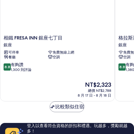
的
相
詳
情
片
相
格
相鐵 FRESA INN 銀座七丁目
格拉斯
鐵
拉
銀座
銀座
FRESA
斯
可停車
免費無線上網
免費無
INN
麗
餐廳
空調
空調
銀
銀
座
座
8.8
8.8
有夠讚
有夠
8.8
8.8
七
酒
分，
分，
1,300 則評論
1,3
丁
店
滿
滿
目
銀
分
分
現
NT$2,323
銀
座
10
10
在
座
總價 NT$2,788
分，
分，
價
8 月 17 日 - 8 月 18 日
有
有
格
夠
夠
為
比較類似住宿
讚，
讚，
NT$2,323
1,300
1,380
則
則
評
評
登入以查看符合資格的折扣和禮遇。玩越多，獎勵就越
論
論
多！