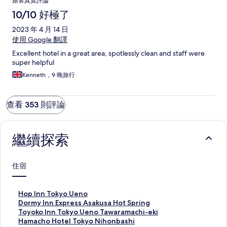
旅客真實評論
10/10 好極了
2023 年 4 月 14 日
使用 Google 翻譯
Excellent hotel in a great area, spotlessly clean and staff were
super helpful
Kenneth，9 晚旅行
查看 353 則評論
繼續探索
住宿
H
Hop Inn Tokyo Ueno
o
D
Dormy Inn Express Asakusa Hot Spring
p
o
T
Toyoko Inn Tokyo Ueno Tawaramachi-eki
I
r
o
H
Hamacho Hotel Tokyo Nihonbashi