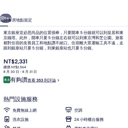
思
一個
下一個
尚
54+
簡介
客房
地點
規定
品
東京銀座宜必思尚品的位置很棒，只要開車 5 分鐘就可以到皇居和東
的
京鐵塔。此外，開車只要 5 分鐘左右就可以到東京灣和芝公園。旅客
都對住宿的友善員工和地點讚不絕口。住宿離大眾運輸工具不遠，走
相
路到銀座站只要 5 分鐘，到東銀座站也只要 5 分鐘。
片
目
NT$2,331
集
前
總價 NT$2,564
的
8 月 30 日 - 8 月 31 日
價
評
有夠讚
8.6
外觀
查看 353 則評論
格
8.6 分，滿分 10 分，
論
是
NT$2,331
熱門設施服務
免費無線上網
空調
洗衣設施
24 小時櫃台服務