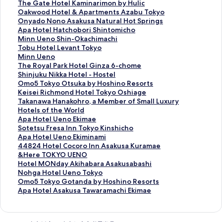
n
m
y
a
T
The Gate Hotel Kaminarimon by Hulic
n
y
o
m
h
O
Oakwood Hotel & Apartments Azabu Tokyo
T
I
k
a
e
a
O
Onyado Nono Asakusa Natural Hot Springs
o
n
o
c
G
k
n
A
Apa Hotel Hatchobori Shintomicho
k
n
I
h
a
w
y
p
M
Minn Ueno Shin-Okachimachi
y
E
n
o
t
o
a
a
i
T
Tobu Hotel Levant Tokyo
o
x
n
H
e
o
d
H
n
o
M
Minn Ueno
U
p
T
o
H
d
o
o
n
b
i
T
The Royal Park Hotel Ginza 6-chome
e
r
o
t
o
H
N
t
U
u
n
h
S
Shinjuku Nikka Hotel - Hostel
n
e
k
e
t
o
o
e
e
H
n
e
h
O
Omo5 Tokyo Otsuka by Hoshino Resorts
o
s
y
l
e
t
n
l
n
o
U
R
i
m
K
Keisei Richmond Hotel Tokyo Oshiage
的
s
o
T
l
e
o
H
o
t
e
o
n
o
e
T
Takanawa Hanakohro, a Member of Small Luxury
連
A
U
o
K
l
A
a
S
e
n
y
j
5
i
a
Hotels of the World
結
s
e
k
a
&
s
t
h
l
o
a
u
T
s
k
A
Apa Hotel Ueno Ekimae
a
n
y
m
A
a
c
i
L
的
l
k
o
e
a
p
S
Sotetsu Fresa Inn Tokyo Kinshicho
k
o
o
i
p
k
h
n
e
連
P
u
k
i
n
a
o
A
Apa Hotel Ueno Ekiminami
u
T
N
n
a
u
o
-
v
結
a
N
y
R
a
H
t
p
4
44824 Hotel Cocoro Inn Asakusa Kuramae
s
a
i
a
r
s
b
O
a
r
i
o
i
w
o
e
a
4
&
&Here TOKYO UENO
a
w
h
r
t
a
o
k
n
k
k
O
c
a
t
t
H
8
H
H
Hotel MONday Akihabara Asakusabashi
H
a
o
i
m
N
r
a
t
H
k
t
h
H
e
s
o
2
e
o
N
Nohga Hotel Ueno Tokyo
o
r
n
m
e
a
i
c
T
o
a
s
m
a
l
u
t
4
r
t
o
O
Omo5 Tokyo Gotanda by Hoshino Resorts
t
a
b
o
n
t
S
h
o
t
H
u
o
n
U
F
e
H
e
e
h
m
A
Apa Hotel Asakusa Tawaramachi Ekimae
S
m
a
n
t
u
h
i
k
e
o
k
n
a
e
r
l
o
T
l
g
o
p
p
a
s
b
s
r
i
m
y
l
t
a
d
k
n
e
U
t
O
M
a
5
a
r
c
h
y
A
a
n
a
o
G
e
b
H
o
o
s
e
e
K
O
H
T
H