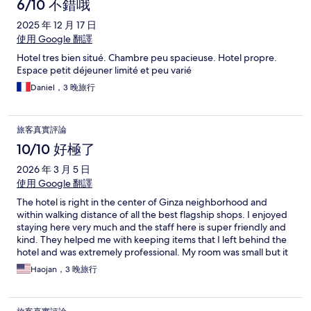
6/10 不錯哦
2025 年 12 月 17 日
使用 Google 翻譯
Hotel tres bien situé. Chambre peu spacieuse. Hotel propre.
Espace petit déjeuner limité et peu varié
Daniel，3 晚旅行
旅客真實評論
10/10 好極了
2026 年 3 月 5 日
使用 Google 翻譯
The hotel is right in the center of Ginza neighborhood and
within walking distance of all the best flagship shops. I enjoyed
staying here very much and the staff here is super friendly and
kind. They helped me with keeping items that I left behind the
hotel and was extremely professional. My room was small but it
had everything I needed for a 3 days stay here in Tokyo. Very
Haojan，3 晚旅行
clean and amazing value hotel for me! The air conditioning
worked perfectly to warm me up in the winter time. I highly
recommend anyone to check in at this hotel!