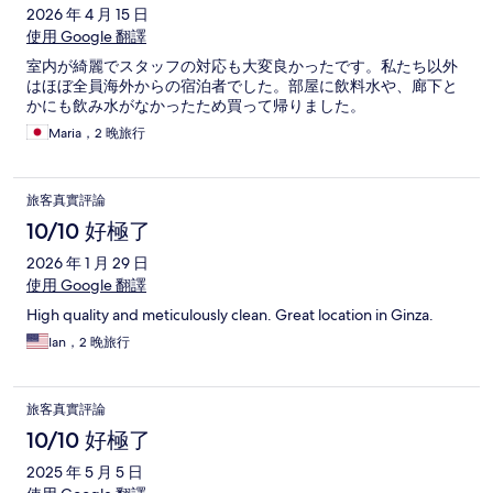
2026 年 4 月 15 日
使用 Google 翻譯
室内が綺麗でスタッフの対応も大変良かったです。私たち以外
はほぼ全員海外からの宿泊者でした。部屋に飲料水や、廊下と
かにも飲み水がなかったため買って帰りました。
Maria，2 晚旅行
旅客真實評論
10/10 好極了
2026 年 1 月 29 日
使用 Google 翻譯
High quality and meticulously clean. Great location in Ginza.
Ian，2 晚旅行
旅客真實評論
10/10 好極了
2025 年 5 月 5 日