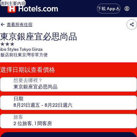
跳到主要內容
下載 App
查看所有住宿
東京銀座宜必思尚品
3.0
ibis Styles Tokyo Ginza
星
飯店前往東京灣非常方便
級
住
選擇日期以查看價格
宿
想要去哪裡？
日期
旅客