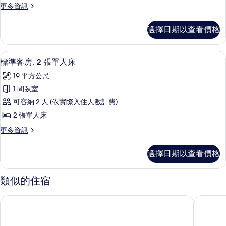
所
更
更多資訊
的
1
多
有
詳
張
標
情
相
選擇日期以查看價格
準
單
片
客
人
房,
標準客房, 2 張單人床 | 客房內保險
顯
17
1
床
標準客房, 2 張單人床
示
張
的
19 平方公尺
單
標
所
人
1 間臥室
準
床
有
可容納 2 人 (依實際入住人數計費)
的
客
相
詳
2 張單人床
房,
情
片
更
更多資訊
2
多
張
標
選擇日期以查看價格
準
單
客
人
房,
類似的住宿
2
床
張
的
相鐵 FRESA INN 銀座七丁目
格拉斯麗
單
所
人
床
有