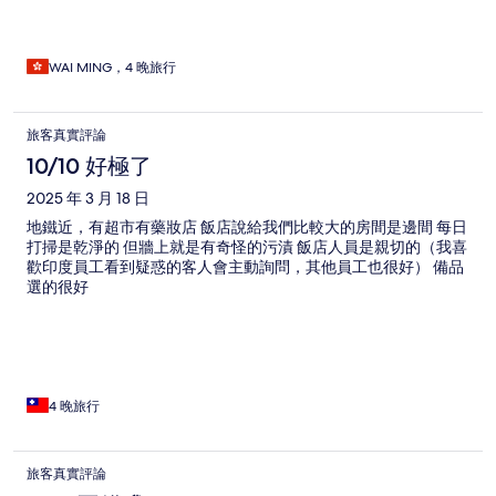
WAI MING，4 晚旅行
旅客真實評論
10/10 好極了
2025 年 3 月 18 日
地鐵近，有超市有藥妝店 飯店說給我們比較大的房間是邊間 每日
打掃是乾淨的 但牆上就是有奇怪的污漬 飯店人員是親切的（我喜
歡印度員工看到疑惑的客人會主動詢問，其他員工也很好） 備品
選的很好
4 晚旅行
旅客真實評論