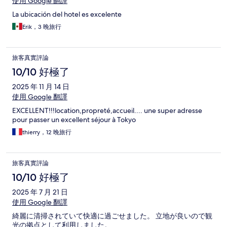
使用 Google 翻譯
La ubicación del hotel es excelente
Erik，3 晚旅行
旅客真實評論
10/10 好極了
2025 年 11 月 14 日
使用 Google 翻譯
EXCELLENT!!!location,propreté,accueil.... une super adresse
pour passer un excellent séjour à Tokyo
thierry，12 晚旅行
旅客真實評論
10/10 好極了
2025 年 7 月 21 日
使用 Google 翻譯
綺麗に清掃されていて快適に過ごせました。 立地が良いので観
光の拠点として利用しました。