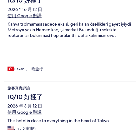
10/10 好極了
2026 年 6 月 12 日
使用 Google 翻譯
Kahvaltı olmaması sadece eksisi, geri kalan özellikleri gayet iyiydi
Metroya yakin Hemen karşişi market Bulunduğu sokskta
reetoranlar bulunması hep artilar Bir daha kalirmisin evet
Hakan，11 晚旅行
旅客真實評論
10/10 好極了
2026 年 3 月 12 日
使用 Google 翻譯
This hotel is close to everything in the heart of Tokyo.
Jin，5 晚旅行