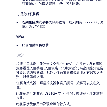
訂確認信中的聯絡資訊，與住宿方聯繫。
可選設施服務
吃到飽自助式早餐
需額外收費，成人約為 JPY2200，兒
童約為 JPY1100
寵物
服務性動物免收費
規定
根據「日本衛生及社會安全部 (MHLW)」之規定，所有國際
旅客辦理入住手續 (入住飯店、汽車旅館等) 時必須告知飯店
其護照號碼與國籍。此外，住宿業者務必影印所有房客之護
照，以做備份之用。
住宿有滅火器、煙霧探測器和窗戶護欄，旅客可以安心入
住。
此住宿為性別友善 (LGBTQ+ 友善) 住宿，歡迎多元性別族群
入住。
此住宿接受信用卡及現金等付款方式。