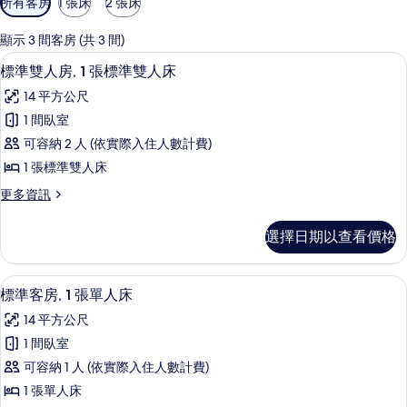
所有客房
1 張床
2 張床
用
的
顯示 3 間客房 (共 3 間)
客
標準雙人房, 1 張標準雙人床 | 客房
顯
17
標準雙人房, 1 張標準雙人床
房
示
篩
14 平方公尺
標
選
1 間臥室
準
條
可容納 2 人 (依實際入住人數計費)
雙
件
1 張標準雙人床
人
更
更多資訊
房,
多
1
標
選擇日期以查看價格
準
張
雙
標
人
標準客房, 1 張單人床 | 客房內保險
顯
18
房,
準
標準客房, 1 張單人床
示
1
雙
14 平方公尺
張
標
人
標
1 間臥室
準
準
床
可容納 1 人 (依實際入住人數計費)
雙
客
的
人
1 張單人床
房,
床