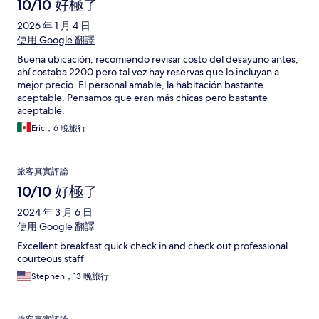
10/10 好極了
2026 年 1 月 4 日
使用 Google 翻譯
Buena ubicación, recomiendo revisar costo del desayuno antes,
ahí costaba 2200 pero tal vez hay reservas que lo incluyan a
mejor precio. El personal amable, la habitación bastante
aceptable. Pensamos que eran más chicas pero bastante
aceptable.
Eric，6 晚旅行
旅客真實評論
10/10 好極了
2024 年 3 月 6 日
使用 Google 翻譯
Excellent breakfast quick check in and check out professional
courteous staff
Stephen，13 晚旅行