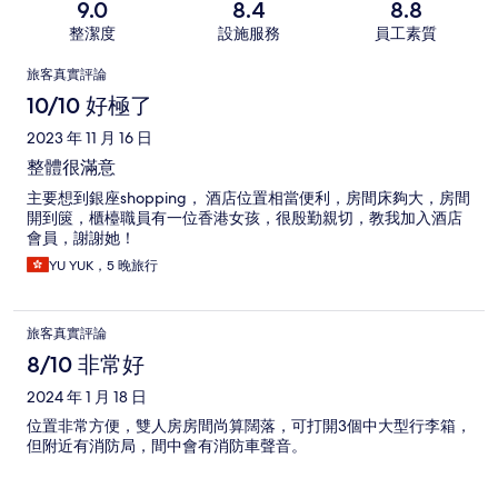
9.0
8.4
8.8
整潔度
設施服務
員工素質
評
旅客真實評論
論
10/10 好極了
2023 年 11 月 16 日
整體很滿意
主要想到銀座shopping， 酒店位置相當便利，房間床夠大，房間
開到篋，櫃檯職員有一位香港女孩，很殷勤親切，教我加入酒店
會員，謝謝她！
YU YUK，5 晚旅行
旅客真實評論
8/10 非常好
2024 年 1 月 18 日
位置非常方便，雙人房房間尚算闊落，可打開3個中大型行李箱，
但附近有消防局，間中會有消防車聲音。