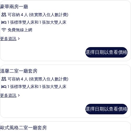
（雙
房
客房
顯
50
一
豪華兩房一廳
床）
示
廳
的
可容納 4 人 (依實際入住人數計費)
（雙
豪
床）
所
1 張標準雙人床和 1 張加大雙人床
華
的
有
免費無線上網
詳
兩
情
相
更
更多資訊
房
多
片
一
豪
選擇日期以查看價格
華
廳
兩
的
房
客房
顯
17
一
溫馨二室一廳套房
所
示
廳
有
可容納 4 人 (依實際入住人數計費)
的
溫
詳
相
1 張標準雙人床和 1 張加大雙人床
馨
情
片
更
更多資訊
二
多
室
溫
選擇日期以查看價格
馨
一
二
廳
室
客房
顯
15
一
歐式風格二室一廳套房
套