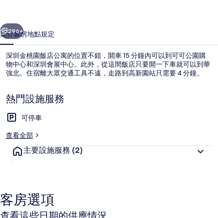
店
一個
下一個
公
296+
簡介
客房
地點
規定
寓
深圳金桃園飯店公寓的位置不錯，開車 15 分鐘內可以到可可公園購
的
物中心和深圳會展中心。此外，從這間飯店只要開一下車就可以到華
強北。住宿離大眾交通工具不遠，走路到高新園站只需要 4 分鐘。
相
片
熱門設施服務
集
可停車
查看全部
外觀
主要設施服務
(2)
客房選項
查看這些日期的供應情況