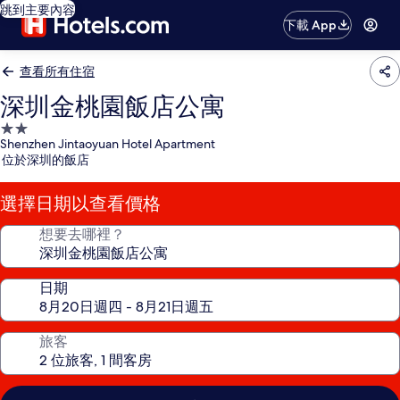
跳到主要內容
下載 App
查看所有住宿
深圳金桃園飯店公寓
2.0
Shenzhen Jintaoyuan Hotel Apartment
星
位於深圳的飯店
級
住
選擇日期以查看價格
宿
想要去哪裡？
日期
旅客