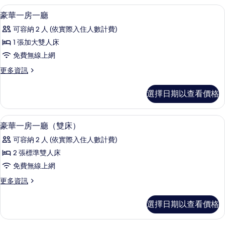
所
床
客房
顯
23
房
豪華一房一廳
有
示
的
相
可容納 2 人 (依實際入住人數計費)
詳
豪
情
片
1 張加大雙人床
華
免費無線上網
一
更
更多資訊
房
多
一
豪
選擇日期以查看價格
華
廳
一
的
房
客房
顯
22
一
豪華一房一廳（雙床）
所
示
廳
有
可容納 2 人 (依實際入住人數計費)
的
豪
詳
相
2 張標準雙人床
華
情
片
免費無線上網
一
更
更多資訊
房
多
一
豪
選擇日期以查看價格
華
廳
一