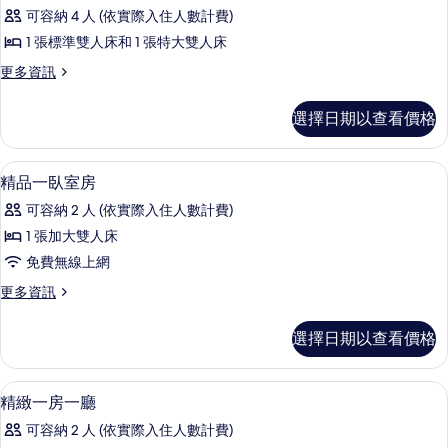
示
廳
房
可容納 4 人 (依實際入住人數計費)
套
歐
房
的
1 張標準雙人床和 1 張特大雙人床
式
的
所
更
更多資訊
詳
風
多
情
有
格
歐
選擇日期以查看價格
相
式
二
風
片
室
格
客房
顯
7
二
精品一臥室房
一
示
室
廳
可容納 2 人 (依實際入住人數計費)
一
精
廳
套
1 張加大雙人床
品
套
房
免費無線上網
房
一
的
的
更
更多資訊
臥
詳
多
所
情
室
精
選擇日期以查看價格
有
品
房
一
相
的
臥
客房
顯
片
11
室
精緻一房一廳
所
示
房
有
可容納 2 人 (依實際入住人數計費)
的
精