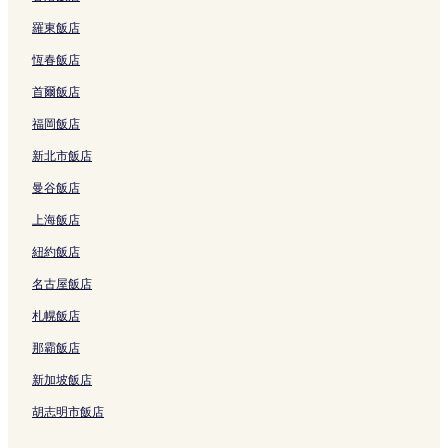
t
n
t
h
羅東飯店
a
t
i
e
t
e
o
n
恆春飯店
i
r
n
H
o
的
b
u
首爾飯店
n
連
y
a
B
結
I
q
福岡飯店
r
H
i
新北市飯店
a
G
a
n
的
n
曼谷飯店
c
連
g
h
結
b
上海飯店
)
e
的
i
紐約飯店
連
S
名古屋飯店
結
c
i
札幌飯店
e
n
那霸飯店
c
e
新加坡飯店
M
u
胡志明市飯店
s