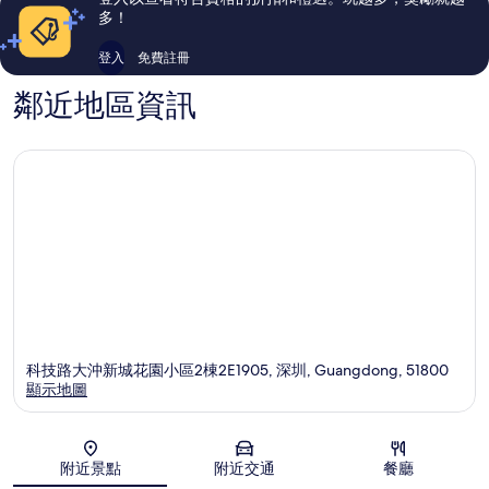
安
多！
登入
免費註冊
鄰近地區資訊
科技路大沖新城花園小區2棟2E1905, 深圳, Guangdong, 51800
顯示地圖
地圖
附近景點
附近交通
餐廳