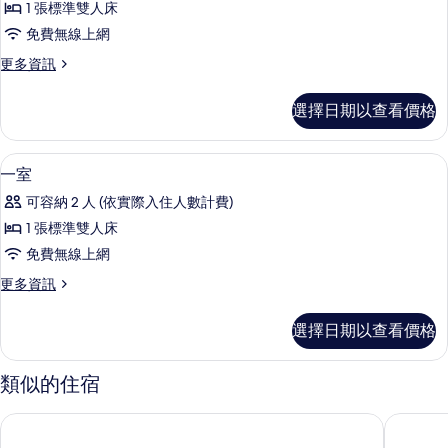
詳
相
1 張標準雙人床
緻
情
片
免費無線上網
一
更
更多資訊
房
多
一
精
選擇日期以查看價格
緻
廳
一
的
房
客房
顯
15
一
一室
所
示
廳
有
可容納 2 人 (依實際入住人數計費)
的
一
詳
相
1 張標準雙人床
室
情
片
免費無線上網
的
更
更多資訊
所
多
有
一
選擇日期以查看價格
室
相
的
片
詳
類似的住宿
情
廣聯飯店（深圳寶安機場黃田地鐵站店）
艾格飯店