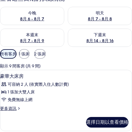
查看今晚 (8月 6 - 8月 7) 的供應情況
查看明天 (8月 7 - 8月 8) 的
今晚
明天
8月 6 - 8月 7
8月 7 - 8月 8
查看本週末 (8月 7 - 8月 9) 的供應情況
查看下週末 (8月 14 - 8月 16)
本週末
下週末
8月 7 - 8月 9
8月 14 - 8月 16
可
所有客房
1 張床
2 張床
用
的
顯示 9 間客房 (共 9 間)
客
客房
顯
50
豪華大床房
房
示
篩
可容納 2 人 (依實際入住人數計費)
豪
選
1 張加大雙人床
華
條
免費無線上網
大
件
更
更多資訊
床
多
房
豪
選擇日期以查看價格
華
的
大