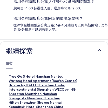
深圳金桃園飯店公寓入住登記和退房的時間為？
您可自 14:00 起辦理入住。退房時間為 12:00。
深圳金桃園飯店公寓附近的環境怎麼樣？
從深圳金桃園飯店公寓走路只要 4 分鐘就可以到高新園站，另外
走 16 分鐘還可以到深圳大學。
繼續探索
住宿
T
True Go S Hotel Nanshan Nantou
r
W
Wutong Hotel Apartment (Bao'an Center)
u
u
U
Urcove by HYATT Shenzhen Luohu
e
t
r
I
Intercontinental Shenzhen WECC by IHG
G
o
c
n
S
Sheraton Shenzhen Nanshan
o
n
o
t
h
S
Shangri-La Nanshan, Shenzhen
S
g
v
e
e
h
H
Hilton Shenzhen Shekou Nanhai
H
H
e
r
r
a
i
K
Kempinski Hotel Shenzhen China