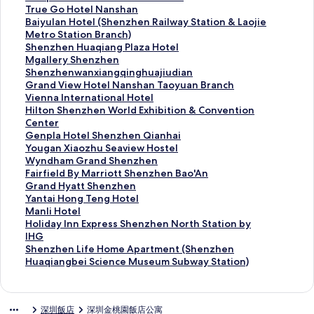
o
o
b
c
a
n
l
e
T
True Go Hotel Nanshan
t
t
y
o
t
g
t
m
r
B
Baiyulan Hotel (Shenzhen Railway Station & Laojie
e
e
H
n
o
r
o
p
u
a
Metro Station Branch)
l
l
Y
t
n
i
n
i
e
i
S
Shenzhen Huaqiang Plaza Hotel
N
A
A
i
S
-
S
n
G
y
h
M
Mgallery Shenzhen
a
p
T
n
h
L
h
s
o
u
e
g
S
Shenzhenwanxiangqinghuajiudian
n
a
T
e
e
a
e
k
H
l
n
a
h
G
Grand View Hotel Nanshan Taoyuan Branch
s
r
S
n
n
N
n
i
o
a
z
l
e
r
V
Vienna International Hotel
h
t
h
t
z
a
z
H
t
n
h
l
n
a
i
H
Hilton Shenzhen World Exhibition & Convention
a
m
e
a
h
n
h
o
e
H
e
e
z
n
e
i
Center
n
e
n
l
e
s
e
t
l
o
n
r
h
d
n
l
G
Genpla Hotel Shenzhen Qianhai
N
n
z
S
n
h
n
e
N
t
H
y
e
V
n
t
e
Y
Yougan Xiaozhu Seaview Hostel
a
t
h
h
N
a
S
l
a
e
u
S
n
i
a
o
n
o
W
Wyndham Grand Shenzhen
n
(
e
e
a
n
h
S
n
l
a
h
w
e
I
n
p
u
y
F
Fairfield By Marriott Shenzhen Bao'An
t
B
n
n
n
,
e
h
s
(
q
e
a
w
n
S
l
g
n
a
G
Grand Hyatt Shenzhen
o
a
L
z
s
S
k
e
h
S
i
n
n
H
t
h
a
a
d
i
r
Y
Yantai Hong Teng Hotel
u
o
u
h
h
h
o
n
a
h
a
z
x
o
e
e
H
n
h
r
a
a
M
Manli Hotel
的
'
o
e
a
e
u
z
n
e
n
h
i
t
r
n
o
X
a
f
n
n
a
H
Holiday Inn Express Shenzhen North Station by
連
a
h
n
n
n
N
h
的
n
g
e
a
e
n
z
t
i
m
i
d
t
n
o
IHG
結
n
u
W
的
z
a
e
連
z
P
n
n
l
a
h
e
a
G
e
H
a
l
l
S
Shenzhen Life Home Apartment (Shenzhen
C
的
E
連
h
n
n
結
h
l
的
g
N
t
e
l
o
r
l
y
i
i
i
h
Huaqiangbei Science Museum Subway Station)
e
連
C
結
e
h
C
e
a
連
q
a
i
n
S
z
a
d
a
H
H
d
e
n
結
C
n
a
h
n
z
結
i
n
o
W
h
h
n
B
t
o
o
a
n
t
b
的
i
i
R
a
n
s
n
o
e
u
d
y
t
n
t
y
z
深圳飯店
深圳金桃園飯店公寓
e
y
連
的
n
a
H
g
h
a
r
n
S
S
M
S
g
e
I
h