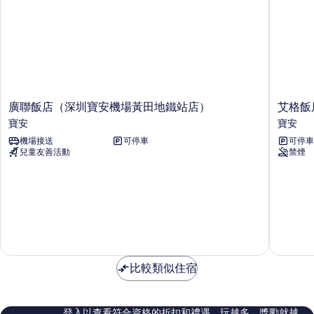
廣
艾
廣聯飯店（深圳寶安機場黃田地鐵站店）
艾格飯
聯
格
寶安
寶安
飯
飯
機場接送
可停車
可停車
店
店
兒童友善活動
禁煙
（深
（深
圳
圳
寶
寶
安
安
機
翻
場
身
黃
地
田
鐵
地
站
比較類似住宿
鐵
店）
站
寶
店）
安
寶
登入以查看符合資格的折扣和禮遇。玩越多，獎勵就越