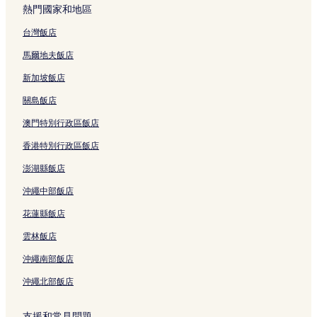
e
熱門國家和地區
u
m
台灣飯店
S
u
馬爾地夫飯店
b
w
新加坡飯店
a
關島飯店
y
S
澳門特別行政區飯店
t
a
香港特別行政區飯店
t
i
澎湖縣飯店
o
n
沖繩中部飯店
)
花蓮縣飯店
的
連
雲林飯店
結
沖繩南部飯店
沖繩北部飯店
支援和常見問題