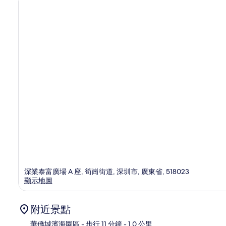
深業泰富廣場 A 座, 筍崗街道, 深圳市, 廣東省, 518023
顯示地圖
附近景點
華僑城濱海園區
- 步行 11 分鐘
- 1.0 公里