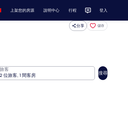
上架您的房源
說明中心
行程
登入
分享
儲存
旅客
搜尋