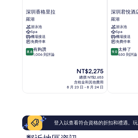
深
深
深圳香格里拉
深圳君悅酒
圳
圳
羅湖
羅湖
香
君
游泳池
游泳池
格
悅
Spa
Spa
里
酒
機場接送
機場接送
拉
店
免費停車
免費停車
羅
羅
8.6
9.0
有夠讚
太棒了
湖
湖
8.6
9.0
分，
分，
1,006 則評論
630 則評論
滿
滿
分
分
現
NT$2,275
10
10
在
分，
分，
總價 NT$2,653
價
有
太
含稅金和其他費用
格
8 月 23 日 - 8 月 24 日
夠
棒
為
讚，
了，
NT$2,275
1,006
630
則
則
評
評
論
論
登入以查看符合資格的折扣和禮遇。玩