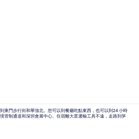
行政客房 |
以到東門步行街和華強北。您可以到餐廳吃點東西，也可以到24 小時
境管制通道和深圳會展中心。住宿離大眾運輸工具不遠，走路到笋
行政客房 |