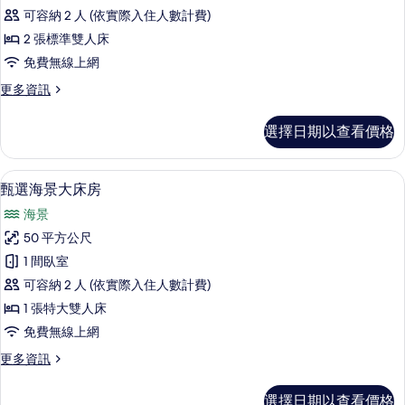
海
可容納 2 人 (依實際入住人數計費)
景
2 張標準雙人床
雙
免費無線上網
床
更
更多資訊
房
多
的
豪
選擇日期以查看價格
華
所
海
有
景
甄選海景大床房 | 迷你吧、客房內保險
顯
5
雙
甄選海景大床房
相
示
床
片
海景
房
甄
的
50 平方公尺
選
詳
1 間臥室
情
海
可容納 2 人 (依實際入住人數計費)
景
1 張特大雙人床
大
免費無線上網
床
更
更多資訊
房
多
的
甄
選擇日期以查看價格