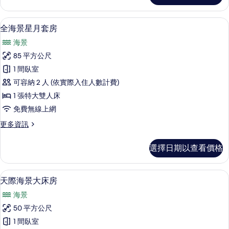
所
景
有
天
全海景星月套房 | 迷你吧、客房內保險
顯
6
際
全海景星月套房
相
示
套
片
海景
房
全
的
85 平方公尺
海
詳
1 間臥室
情
景
可容納 2 人 (依實際入住人數計費)
星
1 張特大雙人床
月
免費無線上網
套
更
更多資訊
房
多
的
全
選擇日期以查看價格
海
所
景
有
星
迷你吧、客房內保險箱、遮光布/窗簾
顯
1
月
天際海景大床房
相
示
套
片
海景
房
天
的
50 平方公尺
際
詳
1 間臥室
情
海