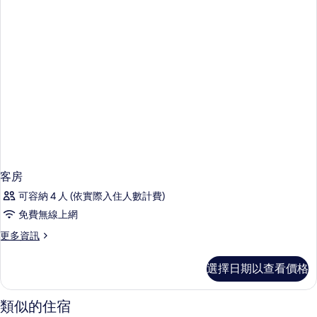
客房
可容納 4 人 (依實際入住人數計費)
免費無線上網
更
更多資訊
多
客
選擇日期以查看價格
房
的
詳
類似的住宿
情