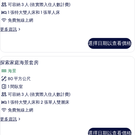
式
可容納 3 人 (依實際入住人數計費)
家
1 張特大雙人床和 1 張單人床
庭
免費無線上網
海
更
更多資訊
景
多
房
開
選擇日期以查看價格
放
的
式
所
家
探索家庭海景套房 | 迷你吧、客房內保
顯
5
庭
探索家庭海景套房
有
示
海
相
海景
景
探
房
片
80 平方公尺
索
的
1 間臥室
詳
家
情
可容納 3 人 (依實際入住人數計費)
庭
1 張特大雙人床和 2 張單人雙層床
海
免費無線上網
景
更
更多資訊
套
多
房
探
選擇日期以查看價格
索