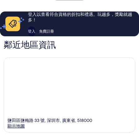
IHG
211
64
旗
則
則
下
評
評
登入以查看符合資格的折扣和禮遇。玩越多，獎勵就越
飯
論
論
多！
店
鹽
登入
免費註冊
田
區
鄰近地區資訊
鹽田區鹽梅路 33 號, 深圳市, 廣東省, 518000
顯示地圖