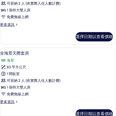
全
可容納 2 人 (依實際入住人數計費)
海
1 張特大雙人床
景
免費無線上網
套
更
更多資訊
房
多
的
尊
選擇日期以查看價格
貴
所
全
有
海
全海景天際套房 | 起居區 | 電視
顯
6
景
全海景天際套房
相
示
套
片
海景
房
全
的
83 平方公尺
海
詳
1 間臥室
情
景
可容納 2 人 (依實際入住人數計費)
天
1 張特大雙人床
際
免費無線上網
套
更
更多資訊
房
多
的
全
選擇日期以查看價格
海