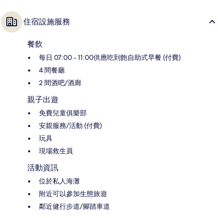
住宿設施服務
餐飲
每日 07:00 - 11:00供應吃到飽自助式早餐 (付費)
4 間餐廳
2 間酒吧/酒廊
親子出遊
免費兒童俱樂部
安親服務/活動 (付費)
玩具
現場救生員
活動資訊
位於私人海灘
附近可以參加生態旅遊
鄰近健行步道/腳踏車道