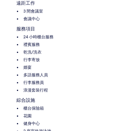
遠距工作
3 間會議室
會議中心
服務項目
24 小時櫃台服務
禮賓服務
乾洗/洗衣
行李寄放
婚宴
多語服務人員
行李服務員
浪漫套裝行程
綜合設施
櫃台保險箱
花園
健身中心
2 座室外游泳池