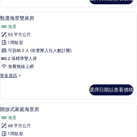
選
所
海
有
景
迷你吧、客房內保險箱、遮光布/窗簾
顯
5
大
甄選海景雙床房
相
示
床
片
海景
房
甄
的
53 平方公尺
選
詳
1 間臥室
情
海
可容納 2 人 (依實際入住人數計費)
景
2 張標準雙人床
雙
免費無線上網
床
更
更多資訊
房
多
的
甄
選擇日期以查看價格
選
所
海
有
景
開放式家庭海景房 | 迷你吧、客房內保
顯
5
雙
開放式家庭海景房
相
示
床
片
海景
房
開
的
68 平方公尺
放
詳
1 間臥室
情