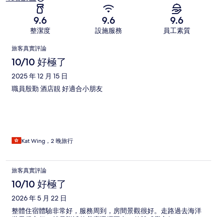
9.6
9.6
9.6
整潔度
設施服務
員工素質
評
旅客真實評論
論
10/10 好極了
2025 年 12 月 15 日
職員殷勤 酒店靚 好適合小朋友
Kat Wing，2 晚旅行
旅客真實評論
10/10 好極了
2026 年 5 月 22 日
整體住宿體驗非常好，服務周到，房間景觀很好。走路過去海洋