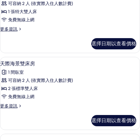
可容納 2 人 (依實際入住人數計費)
景
1 張特大雙人床
大
免費無線上網
床
更
更多資訊
房
多
的
天
選擇日期以查看價格
際
所
海
有
景
迷你吧、客房內保險箱、遮光布/窗簾
顯
1
大
天際海景雙床房
相
示
床
片
1 間臥室
房
天
的
可容納 2 人 (依實際入住人數計費)
際
詳
2 張標準雙人床
情
海
免費無線上網
景
更
更多資訊
雙
多
床
天
選擇日期以查看價格
際
房
海
的
景
雙