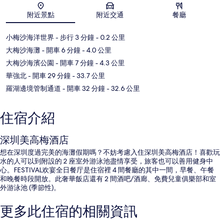
地圖
附近景點
附近交通
餐廳
小梅沙海洋世界
- 步行 3 分鐘
- 0.2 公里
大梅沙海灘
- 開車 6 分鐘
- 4.0 公里
大梅沙海濱公園
- 開車 7 分鐘
- 4.3 公里
華強北
- 開車 29 分鐘
- 33.7 公里
羅湖邊境管制通道
- 開車 32 分鐘
- 32.6 公里
住宿介紹
深圳美高梅酒店
想在深圳度過完美的海灘假期嗎？不妨考慮入住深圳美高梅酒店！喜歡玩
水的人可以到附設的 2 座室外游泳池盡情享受，旅客也可以善用健身中
心。FESTIVAL欢宴全日餐厅是住宿裡 4 間餐廳的其中一間，早餐、午餐
和晚餐時段開放。此奢華飯店還有 2 間酒吧/酒廊、免費兒童俱樂部和室
外游泳池 (季節性)。
更多此住宿的相關資訊