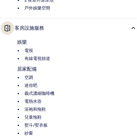
戶外娛樂空間
客房設施服務
娛樂
電視
有線電視頻道
居家配備
空調
迷你吧
義式濃縮咖啡機
電熱水壺
浴袍和拖鞋
兒童拖鞋
熨斗/熨衣板
紗窗