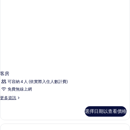
所
床
有
房
的
相
詳
片
情
客房
可容納 4 人 (依實際入住人數計費)
免費無線上網
更
更多資訊
多
客
選擇日期以查看價格
房
的
詳
情