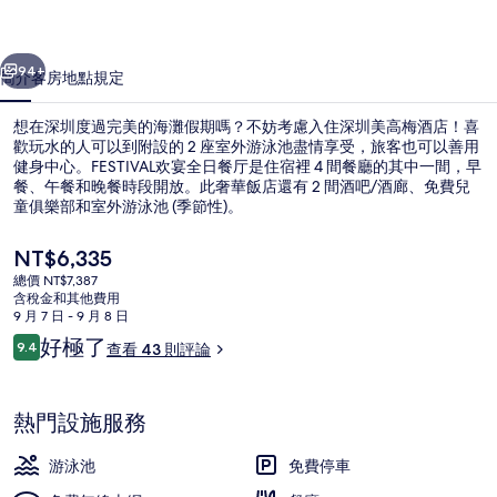
店
一個
下一個
的
94+
簡介
客房
地點
規定
相
想在深圳度過完美的海灘假期嗎？不妨考慮入住深圳美高梅酒店！喜
片
歡玩水的人可以到附設的 2 座室外游泳池盡情享受，旅客也可以善用
健身中心。FESTIVAL欢宴全日餐厅是住宿裡 4 間餐廳的其中一間，早
集
餐、午餐和晚餐時段開放。此奢華飯店還有 2 間酒吧/酒廊、免費兒
童俱樂部和室外游泳池 (季節性)。
目
NT$6,335
前
總價 NT$7,387
的
含稅金和其他費用
外觀
價
9 月 7 日 - 9 月 8 日
格
評
好極了
9.4
查看 43 則評論
是
9.4 分，滿分 10 分，
論
NT$6,335
熱門設施服務
游泳池
免費停車