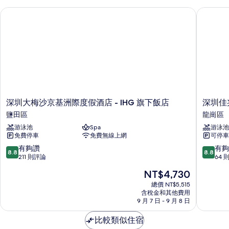
深圳大梅沙京基洲際度假酒店 - IHG 旗下飯店
深圳佳兆
深
深
深圳大梅沙京基洲際度假酒店 - IHG 旗下飯店
深圳佳
圳
圳
鹽田區
龍崗區
大
佳
游泳池
Spa
游泳池
梅
兆
免費停車
免費無線上網
可停車
沙
業
京
萬
8.8
8.8
有夠讚
有夠
8.8
8.8
基
豪
分，
分，
211 則評論
64 
洲
酒
滿
滿
現
NT$4,730
際
店
分
分
在
度
龍
10
10
總價 NT$5,515
價
假
含稅金和其他費用
崗
分，
分，
格
9 月 7 日 - 9 月 8 日
酒
區
有
有
為
店
夠
夠
NT$4,730
比較類似住宿
-
讚，
讚，