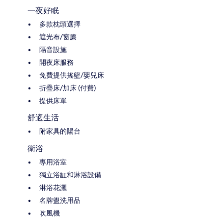
一夜好眠
多款枕頭選擇
遮光布/窗簾
隔音設施
開夜床服務
免費提供搖籃/嬰兒床
折疊床/加床 (付費)
提供床單
舒適生活
附家具的陽台
衛浴
專用浴室
獨立浴缸和淋浴設備
淋浴花灑
名牌盥洗用品
吹風機