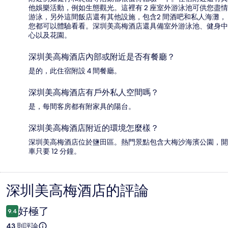
他娛樂活動，例如生態觀光。這裡有 2 座室外游泳池可供您盡情
游泳，另外這間飯店還有其他設施，包含2 間酒吧和私人海灘，
您都可以體驗看看。深圳美高梅酒店還具備室外游泳池、健身中
心以及花園。
深圳美高梅酒店內部或附近是否有餐廳？
是的，此住宿附設 4 間餐廳。
深圳美高梅酒店有戶外私人空間嗎？
是，每間客房都有附家具的陽台。
深圳美高梅酒店附近的環境怎麼樣？
深圳美高梅酒店位於鹽田區。熱門景點包含大梅沙海濱公園，開
車只要 12 分鐘。
深圳美高梅酒店的評論
評
論
好極了
9.4
43 則評論