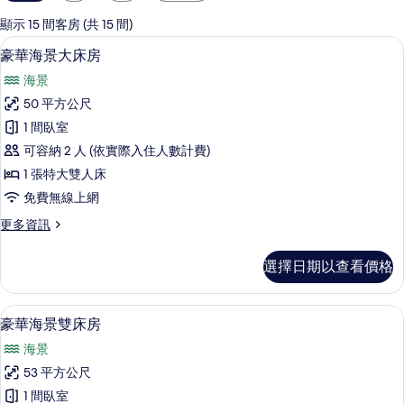
用
的
顯示 15 間客房 (共 15 間)
客
豪華海景大床房 | 迷你吧、客房內保險
顯
5
豪華海景大床房
房
示
篩
海景
豪
選
50 平方公尺
華
條
1 間臥室
海
件
可容納 2 人 (依實際入住人數計費)
景
1 張特大雙人床
大
免費無線上網
床
更
更多資訊
房
多
的
豪
選擇日期以查看價格
華
所
海
有
景
迷你吧、客房內保險箱、遮光布/窗簾
顯
4
大
豪華海景雙床房
相
示
床
片
海景
房
豪
的
53 平方公尺
華
詳
1 間臥室
情