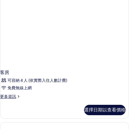
客房
可容納 4 人 (依實際入住人數計費)
免費無線上網
更
更多資訊
多
客
選擇日期以查看價格
房
的
詳
情