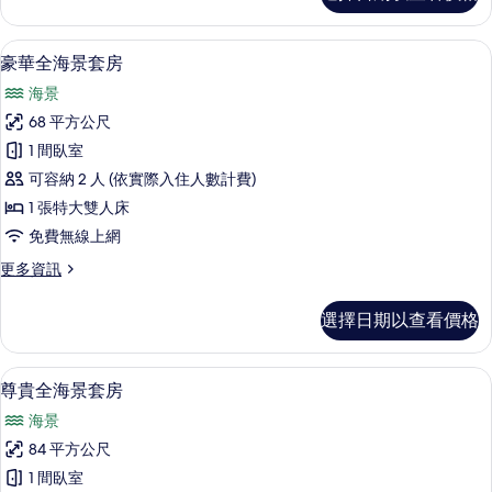
的
家
所
庭
迷你吧、客房內保險箱、遮光布/窗簾
顯
5
海
豪華全海景套房
有
示
景
相
海景
套
豪
房
片
68 平方公尺
華
的
1 間臥室
詳
全
情
可容納 2 人 (依實際入住人數計費)
海
1 張特大雙人床
景
免費無線上網
套
更
更多資訊
房
多
的
豪
選擇日期以查看價格
華
所
全
有
海
獨立浴缸和淋浴設備、淋浴花灑、名牌
顯
5
景
尊貴全海景套房
相
示
套
片
海景
房
尊
的
84 平方公尺
貴
詳
1 間臥室
情