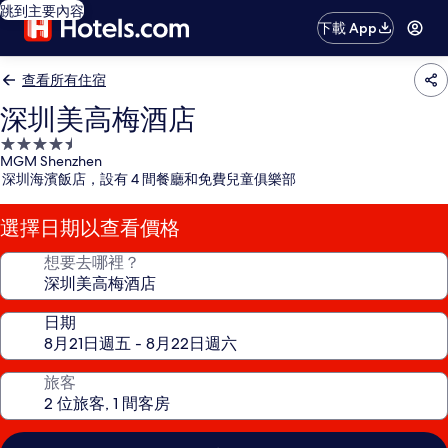
跳到主要內容
下載 App
查看所有住宿
深圳美高梅酒店
4.5
MGM Shenzhen
星
深圳海濱飯店，設有 4 間餐廳和免費兒童俱樂部
級
住
選擇日期以查看價格
宿
想要去哪裡？
日期
旅客