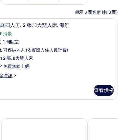
顯示 3 間客房 (共 3 間)
-吋LED 液晶電視、數位頻道、電視、Netflix
高級寢具、免費無線上網、獨特裝潢、床單
顯
15
庭四人房, 2 張加大雙人床, 海景
示
海景
家
1 間臥室
庭
可容納 4 人 (依實際入住人數計費)
四
2 張加大雙人床
人
免費無線上網
,
多資訊
張
查看價格
加
大
雙
人
嵐海灣旅店
泊思紅柴居
,
海