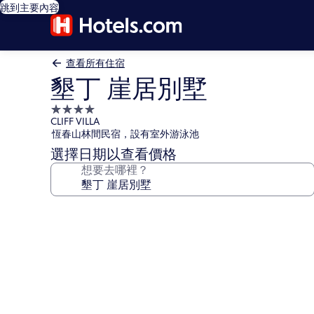
跳到主要內容
查看所有住宿
墾丁 崖居別墅
4.0
CLIFF VILLA
星
恆春山林間民宿，設有室外游泳池
級
選擇日期以查看價格
住
想要去哪裡？
宿
墾
丁
崖
居
別