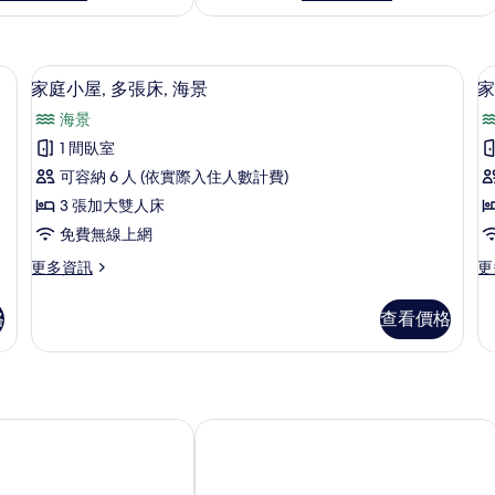
 海景 | 高級寢具、免費無線上網、獨特裝潢、床單
家庭小屋, 多張床, 海景 | 起居區 | 43
顯
17
家庭小屋, 多張床, 海景
家
示
海景
家
1 間臥室
庭
可容納 6 人 (依實際入住人數計費)
小
3 張加大雙人床
屋,
免費無線上網
多
房
更
更
更多資訊
更
2
張
多
多
床,
家
家
格
查看價格
庭
庭
海
小
四
景
屋,
人
多
房,
的
張
2
所
床,
張
假村
姊妹沙灘別墅
海
床
加
有
景
大
相
的
雙