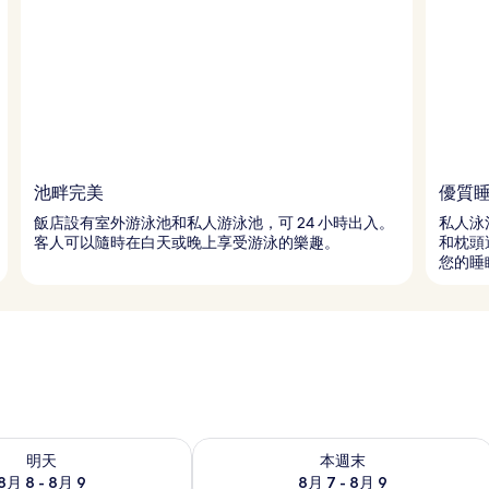
池畔完美
優質
飯店設有室外游泳池和私人游泳池，可 24 小時出入。
私人泳
客人可以隨時在白天或晚上享受游泳的樂趣。
和枕頭
您的睡
8 - 8月 9) 的供應情況
查看本週末 (8月 7 - 8月 9) 的供應情況
明天
本週末
8月 8 - 8月 9
8月 7 - 8月 9