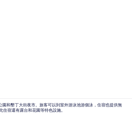
外觀
國家公園和墾丁大街夜市。旅客可以到室外游泳池游個泳，住宿也提供無
供應)。 此住宿還有露台和花園等特色設施。
43-吋LED