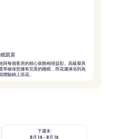
睡眠凱富
池與每個客房的精心裝飾相得益彰。高級寢具
選單確保您擁有完美的睡眠，而花灑淋浴則為
眠體驗錦上添花。
查看下週末 (8月 14 - 8月 16) 的供應情況
下週末
8月 14 - 8月 16