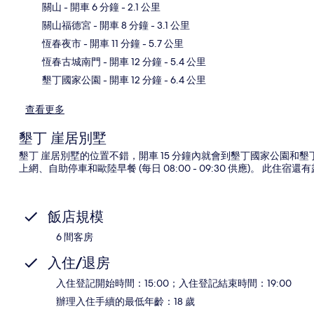
關山
- 開車 6 分鐘
- 2.1 公里
關山福德宮
- 開車 8 分鐘
- 3.1 公里
地
恆春夜市
- 開車 11 分鐘
- 5.7 公里
恆春古城南門
- 開車 12 分鐘
- 5.4 公里
墾丁國家公園
- 開車 12 分鐘
- 6.4 公里
查看更多
墾丁 崖居別墅
墾丁 崖居別墅的位置不錯，開車 15 分鐘內就會到墾丁國家公園
上網、自助停車和歐陸早餐 (每日 08:00 - 09:30 供應)。 此住
飯店規模
6 間客房
入住/退房
入住登記開始時間：15:00；入住登記結束時間：19:00
辦理入住手續的最低年齡：18 歲