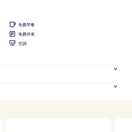
張床, 海景 | 高級寢具、免費無線上網、獨特裝潢、床單
免費早餐
免費停車
空調