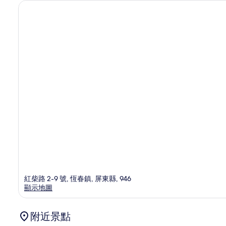
紅柴路 2-9 號, 恆春鎮, 屏東縣, 946
顯示地圖
附近景點