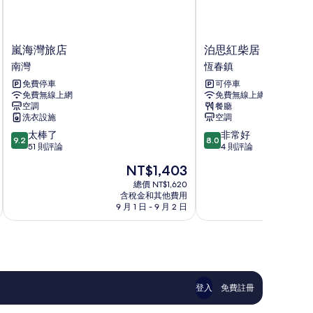
景
的
所
嵐
泊
嵐海灣旅店
泊思紅柴居
有
海
思
南灣
恆春鎮
灣
紅
相
免費停車
可停車
旅
柴
片
免費無線上網
免費無線上網
店
居
空調
餐廳
南
恆
洗衣設施
空調
灣
春
9.2
8.0
太棒了
非常好
鎮
9.2
8.0
分，
分，
51 則評論
4 則評論
滿
滿
現
NT$1,403
分
分
在
10
10
總價 NT$1,620
價
含稅金和其他費用
分，
分，
格
9 月 1 日 - 9 月 2 日
9
太
非
為
棒
常
NT$1,403
了，
好，
51
4
則
則
評
評
論
論
登入
免費註冊