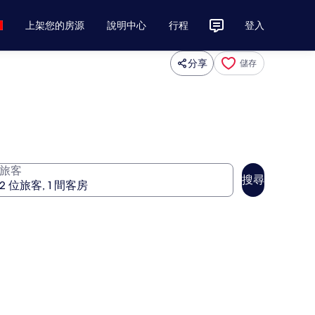
上架您的房源
說明中心
行程
登入
分享
儲存
旅客
搜尋