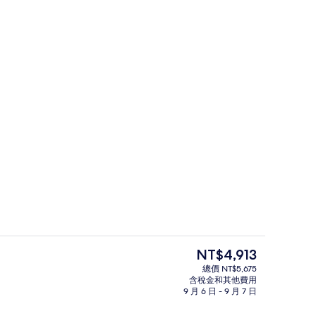
室外游泳池
目
NT$4,913
前
總價 NT$5,675
的
含稅金和其他費用
 液晶電視、數位頻道、電視、Netflix
高級寢具、免費無線上網、獨特裝潢、
價
9 月 6 日 - 9 月 7 日
格
是