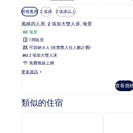
可
所有客房
2 張床
3 張床以上
用
風格四人房, 2 張加大雙人床,
顯
的
13
風格四人房, 2 張加大雙人床, 海景
示
客
海景
房
風
1 間臥室
篩
格
可容納 4 人 (依實際入住人數計費)
選
四
條
2 張加大雙人床
人
件
免費無線上網
房,
更
更多資訊
2
多
張
風
查看價
格
加
四
大
人
類似的住宿
房,
雙
2
人
張
墾丁椰林海灘文旅
墾丁小丑魚度
床,
加
大
海
雙