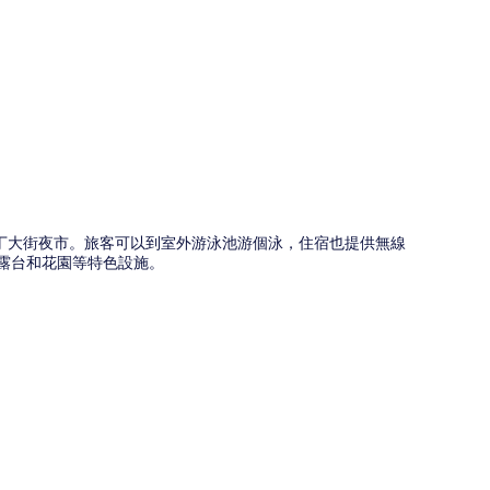
圖
和墾丁大街夜市。旅客可以到室外游泳池游個泳，住宿也提供無線
宿還有露台和花園等特色設施。