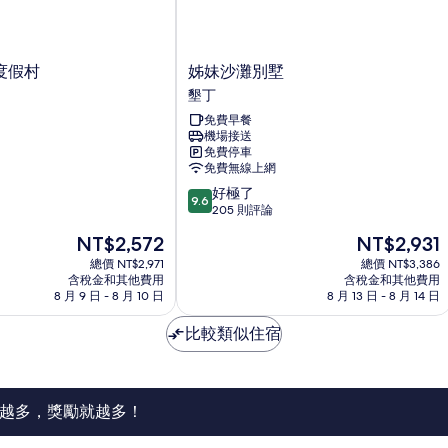
詳
人
片
情
床,
海
景
姊
度假村
姊妹沙灘別墅
的
妹
墾丁
詳
沙
情
免費早餐
灘
機場接送
別
免費停車
墅
免費無線上網
墾
9.6
好極了
丁
9.6
分，
205 則評論
滿
現
現
NT$2,572
NT$2,931
分
在
在
10
總價 NT$2,971
總價 NT$3,386
價
價
含稅金和其他費用
含稅金和其他費用
分，
格
格
8 月 9 日 - 8 月 10 日
8 月 13 日 - 8 月 14 日
好
為
為
極
NT$2,572
NT$2,931
比較類似住宿
了，
205
則
評
論
越多，獎勵就越多！