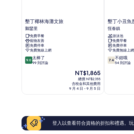
景
人
床,
的
海
所
景
墾
墾
墾丁椰林海灘文旅
墾丁小丑魚
的
有
丁
丁
鵝鑾里
恆春鎮
詳
椰
小
相
情
免費早餐
游泳池
林
丑
片
寵物友善
免費早餐
海
魚
免費停車
免費停車
灘
度
免費無線上網
免費無線上網
文
假
9.0
7.4
太棒了
不錯哦
旅
村
9.0
7.4
分，
分，
99 則評論
54 則評論
鵝
恆
滿
滿
鑾
春
現
NT$1,865
分
分
里
鎮
在
10
10
總價 NT$2,155
價
含稅金和其他費用
分，
分，
格
9 月 4 日 - 9 月 5 日
太
不
為
棒
錯
NT$1,865
了，
哦，
99
54
則
則
評
評
論
論
登入以查看符合資格的折扣和禮遇。玩