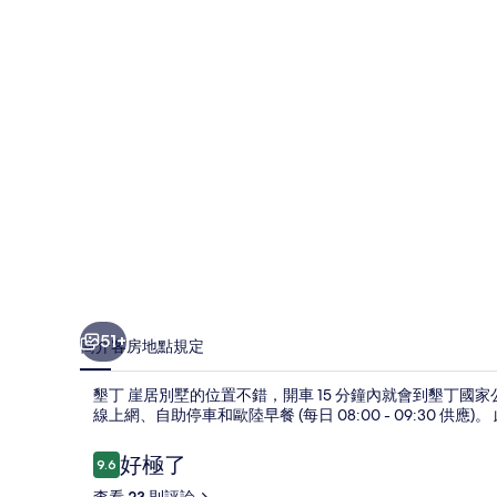
墅
的
相
片
集
51+
簡介
客房
地點
規定
墾丁 崖居別墅的位置不錯，開車 15 分鐘內就會到墾丁
線上網、自助停車和歐陸早餐 (每日 08:00 - 09:30 
評
好極了
9.6
9.6 分，滿分 10 分，
論
查看 23 則評論