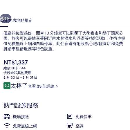
一個
下一個
39+
簡介
客房
地點
規定
儷庭的位置很好，開車 10 分鐘就可以到墾丁大街夜市和墾丁國家公
園。旅客可以盡情享受附近的水肺潛水和浮潛等精彩活動，住宿也提
供免費無線上網和自助停車。此住宿還有附設點心吧/輕食店和免費
腳踏車租借服務等特色設施。
目
NT$1,337
前
總價 NT$1,544
的
含稅金和其他費用
價
8 月 30 日 - 8 月 31 日
標準雙人房, 山景 | 書桌、遮光布/窗
格
評
太棒了
9.2
查看 33 則評論
是
9.2 分，滿分 10 分，
論
NT$1,337
熱門設施服務
機場接送
免費停車
免費無線上網
空調