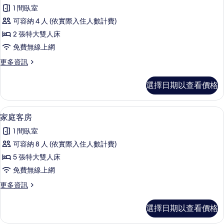
標
情
1 間臥室
準
可容納 4 人 (依實際入住人數計費)
四
2 張特大雙人床
人
免費無線上網
房,
更
更多資訊
山
多
景
標
選擇日期以查看價格
準
的
四
所
人
家庭客房 | 書桌、遮光布/窗簾、免費
顯
7
房,
家庭客房
有
示
山
相
1 間臥室
景
家
的
片
可容納 8 人 (依實際入住人數計費)
庭
詳
5 張特大雙人床
情
客
免費無線上網
房
更
更多資訊
的
多
所
家
選擇日期以查看價格
庭
有
客