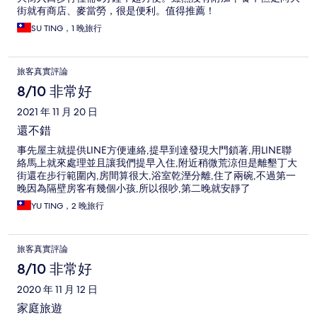
街就有商店、麥當勞，很是便利。值得推薦！
SU TING，1 晚旅行
旅客真實評論
8/10 非常好
2021 年 11 月 20 日
還不錯
事先屋主就提供LINE方便連絡,提早到達發現大門鎖著,用LINE聯
絡馬上就來處理並且讓我們提早入住,附近稍微荒涼但是離墾丁大
街還在步行範圍內,房間算很大,浴室乾溼分離,住了兩碗,不過第一
晚因為隔壁房客有幾個小孩,所以很吵,第二晚就安靜了
YU TING，2 晚旅行
旅客真實評論
8/10 非常好
2020 年 11 月 12 日
家庭旅遊