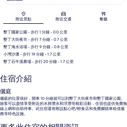
地圖
附近景點
附近交通
餐廳
墾丁國家公園
- 步行 1 分鐘
- 0.0 公里
墾丁大街夜市
- 步行 7 分鐘
- 0.7 公里
墾丁海水浴場
- 步行 9 分鐘
- 0.8 公里
小灣沙灘
- 步行 19 分鐘
- 1.7 公里
墾丁石牛溪農場
- 步行 20 分鐘
- 1.7 公里
住宿介紹
儷庭
儷庭的位置很好，開車 10 分鐘就可以到墾丁大街夜市和墾丁國家公園。
旅客可以盡情享受附近的水肺潛水和浮潛等精彩活動，住宿也提供免費無
線上網和自助停車。此住宿還有附設點心吧/輕食店和免費腳踏車租借服
務等特色設施。