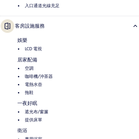
入口通道光線充足
客房設施服務
娛樂
LCD 電視
居家配備
空調
咖啡機/沖茶器
電熱水壺
拖鞋
一夜好眠
遮光布/窗簾
提供床單
衛浴