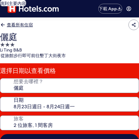
跳到主要內容
下載 App
查看所有住宿
儷庭
3.0
Li Ting B&B
星
從旅館步行即可前往墾丁大街夜市
級
住
選擇日期以查看價格
宿
想要去哪裡？
日期
旅客