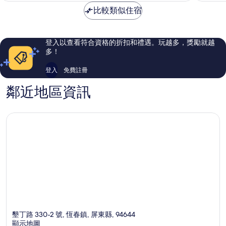
棒
極
NT$714
比較類似住宿
了，
了，
281
31
則
則
評
評
登入以查看符合資格的折扣和禮遇。玩越多，獎勵就越
論
論
多！
登入
免費註冊
鄰近地區資訊
墾丁路 330-2 號, 恆春鎮, 屏東縣, 94644
顯示地圖