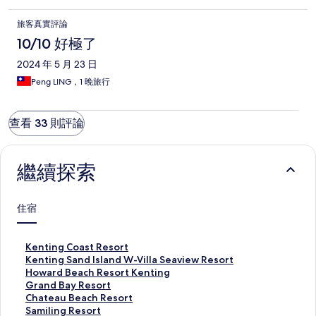
旅客真實評論
10/10 好極了
2024 年 5 月 23 日
Peng LING，1 晚旅行
查看 33 則評論
繼續探索
住宿
K
Kenting Coast Resort
e
K
Kenting Sand Island W-Villa Seaview Resort
n
e
H
Howard Beach Resort Kenting
t
n
o
G
Grand Bay Resort
i
t
w
r
C
Chateau Beach Resort
n
i
a
a
h
S
Samiling Resort