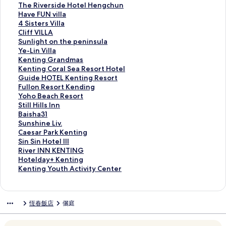
g
n
r
n
a
a
T
The Riverside Hotel Hengchun
C
g
d
d
t
m
h
H
Have FUN villa
o
S
B
B
e
i
e
a
4
4 Sisters Villa
a
a
e
a
a
l
R
v
S
C
Cliff VILLA
s
n
a
y
u
i
i
e
i
l
S
Sunlight on the peninsula
t
d
c
R
B
n
v
F
s
i
u
Y
Ye-Lin Villa
R
I
h
e
e
g
e
U
t
f
n
e
K
Kenting Grandmas
e
s
R
s
a
R
r
N
e
f
l
-
e
K
Kenting Coral Sea Resort Hotel
s
l
e
o
c
e
s
v
r
V
i
L
n
e
G
Guide HOTEL Kenting Resort
o
a
s
r
h
s
i
i
s
I
g
i
t
n
u
F
Fullon Resort Kending
r
n
o
t
R
o
d
l
V
L
h
n
i
t
i
u
Y
Yoho Beach Resort
t
d
r
的
e
r
e
l
i
L
t
V
n
i
d
l
o
S
Still Hills Inn
的
W
t
連
s
t
H
a
l
A
o
i
g
n
e
l
h
t
B
Baisha31
連
-
K
結
o
的
o
的
l
的
n
l
G
g
H
o
o
i
a
S
Sunshine Liv.
結
V
e
r
連
t
連
a
連
t
l
r
C
O
n
B
l
i
u
C
Caesar Park Kenting
i
n
t
結
e
結
的
結
h
a
a
o
T
R
e
l
s
n
a
S
Sin Sin Hotel III
l
t
的
l
連
e
的
n
r
E
e
a
H
h
s
e
i
R
River INN KENTING
l
i
連
H
結
p
連
d
a
L
s
c
i
a
h
s
n
i
H
Hotelday+ Kenting
a
n
結
e
e
結
m
l
K
o
h
l
3
i
a
S
v
o
K
Kenting Youth Activity Center
S
g
n
n
a
S
e
r
R
l
1
n
r
i
e
t
e
e
的
g
i
s
e
n
t
e
s
的
e
P
n
r
e
n
a
連
c
n
的
a
t
K
s
I
連
L
a
H
I
l
t
恆春飯店
儷庭
v
結
h
s
連
R
i
e
o
n
結
i
r
o
N
d
i
i
u
u
結
e
n
n
r
n
v
k
t
N
a
n
e
n
l
s
g
d
t
的
.
K
e
K
y
g