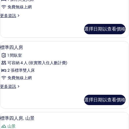
人
免費無線上網
房,
更
更多資訊
山
多
景
標
選擇日期以查看價格
準
的
雙
所
人
標準四人房 | 書桌、遮光布/窗簾、免
顯
7
房,
標準四人房
有
示
山
相
1 間臥室
景
標
的
片
可容納 4 人 (依實際入住人數計費)
準
詳
2 張標準雙人床
情
四
免費無線上網
人
更
更多資訊
房
多
的
標
選擇日期以查看價格
準
所
四
有
人
標準四人房, 山景 | 書桌、遮光布/窗
顯
5
房
標準四人房, 山景
相
示
的
片
山景
詳