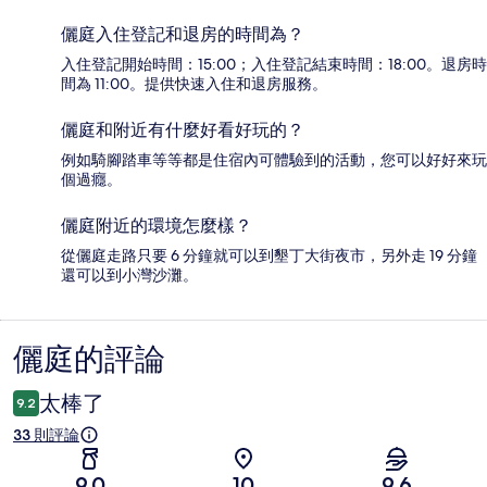
儷庭入住登記和退房的時間為？
入住登記開始時間：15:00；入住登記結束時間：18:00。退房時
間為 11:00。提供快速入住和退房服務。
儷庭和附近有什麼好看好玩的？
例如騎腳踏車等等都是住宿內可體驗到的活動，您可以好好來玩
個過癮。
儷庭附近的環境怎麼樣？
從儷庭走路只要 6 分鐘就可以到墾丁大街夜市，另外走 19 分鐘
還可以到小灣沙灘。
儷庭的評論
評
論
太棒了
9.2
33 則評論
9.0
10
9.6