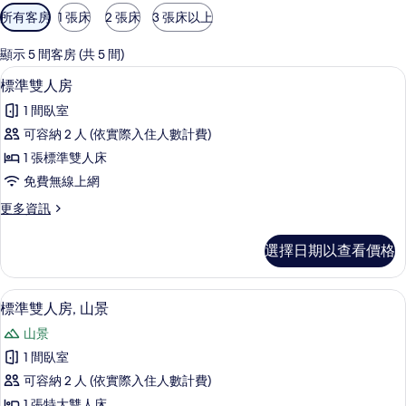
可
所有客房
1 張床
2 張床
3 張床以上
用
的
顯示 5 間客房 (共 5 間)
客
標準雙人房 | 書桌、遮光布/窗簾、免
顯
5
標準雙人房
房
示
篩
1 間臥室
標
選
可容納 2 人 (依實際入住人數計費)
準
條
1 張標準雙人床
雙
件
免費無線上網
人
更
更多資訊
房
多
的
標
選擇日期以查看價格
準
所
雙
有
人
標準雙人房, 山景 | 書桌、遮光布/窗
顯
8
房
標準雙人房, 山景
相
示
的
片
山景
詳
標
情
1 間臥室
準
可容納 2 人 (依實際入住人數計費)
雙
1 張特大雙人床