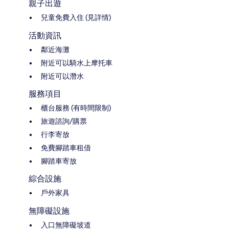
親子出遊
兒童免費入住 (見詳情)
活動資訊
鄰近海灘
附近可以騎水上摩托車
附近可以潛水
服務項目
櫃台服務 (有時間限制)
旅遊諮詢/購票
行李寄放
免費腳踏車租借
腳踏車寄放
綜合設施
戶外家具
無障礙設施
入口無障礙坡道