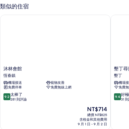
相
房
類似的住宿
的
片
詳
沐林會館
墾丁尋夢
情
沐
墾
沐林會館
墾丁尋
林
丁
恆春鎮
墾丁
會
尋
機場接送
寵物友善
機場接
館
夢
免費停車
免費無線上網
免費無
恆
園
春
民
9.2
9.4
太棒了
好極
9.2
9.4
鎮
宿
分，
分，
281 則評論
31 
墾
滿
滿
現
NT$714
丁
分
分
在
10
10
總價 NT$825
價
含稅金和其他費用
分，
分，
格
9 月 1 日 - 9 月 2 日
太
好
為