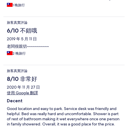
1 晚旅行
旅客真實評論
6/10 不錯哦
2019 年 5 月 11 日
老闆很親切~~~~~~~~~~~
2 晚旅行
旅客真實評論
8/10 非常好
2020 年 11 月 27 日
使用 Google 翻譯
Decent
Good location and easy to park. Service desk was friendly and
helpful. Bed was really hard and uncomfortable. Shower is part
of rest of bathroom making it wet everywhere once one person
in family showered. Overall, it was a good place for the price.