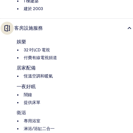
1 棟建築
建於 2003
客房設施服務
娛樂
32 吋LCD 電視
付費有線電視頻道
居家配備
恆溫空調和暖氣
一夜好眠
鬧鐘
提供床單
衛浴
專用浴室
淋浴/浴缸二合一