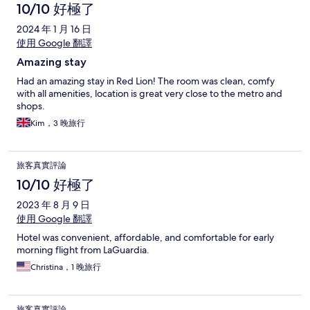
10/10 好極了
2024 年 1 月 16 日
使用 Google 翻譯
Amazing stay
Had an amazing stay in Red Lion! The room was clean, comfy
with all amenities, location is great very close to the metro and
shops.
Kim，3 晚旅行
旅客真實評論
10/10 好極了
2023 年 8 月 9 日
使用 Google 翻譯
Hotel was convenient, affordable, and comfortable for early
morning flight from LaGuardia.
Christina，1 晚旅行
旅客真實評論