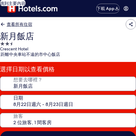
跳到主要內容
下載 App
查看所有住宿
新月飯店
2.5
Crescent Hotel
星
距離中央車站不遠的市中心飯店
級
住
選擇日期以查看價格
宿
想要去哪裡？
日期
旅客