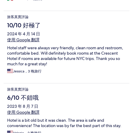
旅客真實評論
10/10 好極了
2024 年 4 月 14 日
使用 Google 翻譯
Hotel staff were always very friendly, clean room and restroom,
comfortable bed. Will definitely book rooms at the Crescent
Hotel if rooms are available for future NYC trips. Thank you so
much for a great stay!
Jessica，3 晚旅行
旅客真實評論
6/10 不錯哦
2023 年 8 月 7 日
使用 Google 翻譯
Hotel is a bit old but it was clean. The area is safe and
convenience! The location was by far the best part of this stay.