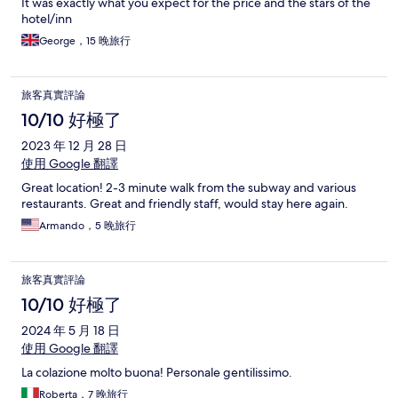
It was exactly what you expect for the price and the stars of the
hotel/inn
George，15 晚旅行
旅客真實評論
10/10 好極了
2023 年 12 月 28 日
使用 Google 翻譯
Great location! 2-3 minute walk from the subway and various
restaurants. Great and friendly staff, would stay here again.
Armando，5 晚旅行
旅客真實評論
10/10 好極了
2024 年 5 月 18 日
使用 Google 翻譯
La colazione molto buona! Personale gentilissimo.
Roberta，7 晚旅行