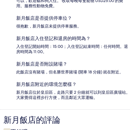
可以，歡迎貓和狗入住。 收取每晚每隻寵物 USD25.00 的費
用。服務性動物免費。
新月飯店是否提供停車位？
很抱歉，新月飯店未提供停車服務。
新月飯店入住登記和退房的時間為？
入住登記開始時間：15:00；入住登記結束時間：任何時間。退
房時間為 11:00。
新月飯店是否附設賭場？
此飯店沒有賭場，但名勝世界賭場 (開車 18 分鐘) 就在附近。
新月飯店附近的環境怎麼樣？
新月飯店位於皇后區，走路只要 2 分鐘就可以到皇后區廣場站。
大家覺得這裡步行方便，而且鄰近大眾運輸。
新月飯店的評論
評
論