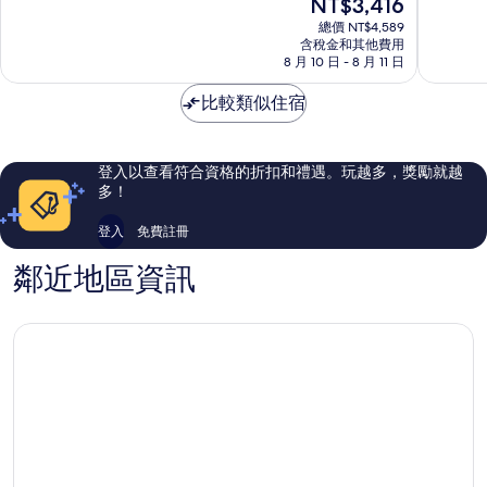
現
NT$3,416
區
10，
10
在
1,010
分，
總價 NT$4,589
價
則
非
含稅金和其他費用
格
8 月 10 日 - 8 月 11 日
評
常
為
論
好，
NT$3,416
比較類似住宿
1,112
則
評
論
登入以查看符合資格的折扣和禮遇。玩越多，獎勵就越
多！
登入
免費註冊
鄰近地區資訊