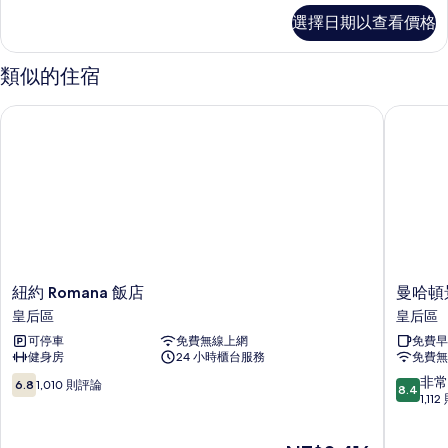
標
選擇日期以查看價格
準
客
房
類似的住宿
的
詳
紐約 Romana 飯店
曼哈頓景
情
紐
曼
紐約 Romana 飯店
曼哈頓
約
哈
皇后區
皇后區
Romana
頓
可停車
免費無線上網
免費早
飯
景
健身房
24 小時櫃台服務
免費無
店
觀
皇
飯
6.8
8.4
非常
6.8
1,010 則評論
8.4
后
店
分，
分，
1,11
區
皇
滿
滿
后
分
分