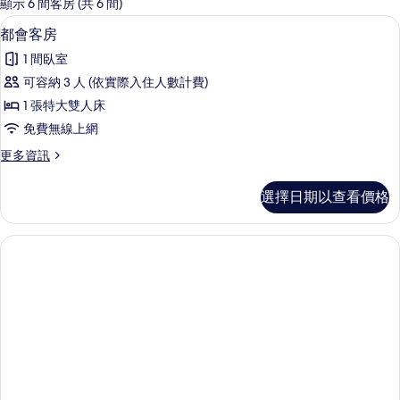
的
顯示 6 間客房 (共 6 間)
客
都會客房 | 書桌、筆電工作空間、免
顯
3
都會客房
房
示
篩
1 間臥室
都
選
可容納 3 人 (依實際入住人數計費)
會
條
1 張特大雙人床
客
件
免費無線上網
房
更
更多資訊
的
多
所
都
選擇日期以查看價格
會
有
客
相
房
的
片
詳
情