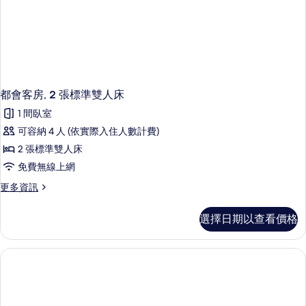
都會客房, 2 張標準雙人床
1 間臥室
可容納 4 人 (依實際入住人數計費)
2 張標準雙人床
免費無線上網
更
更多資訊
多
都
選擇日期以查看價格
會
客
房,
2
張
標
準