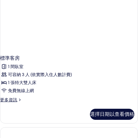
雙
人
床
的
詳
情
標準客房
1 間臥室
可容納 3 人 (依實際入住人數計費)
1 張特大雙人床
免費無線上網
更
更多資訊
多
標
選擇日期以查看價格
準
客
房
的