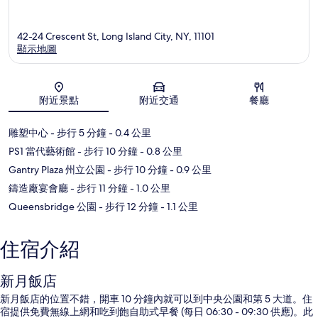
42-24 Crescent St, Long Island City, NY, 11101
顯示地圖
地圖
附近景點
附近交通
餐廳
雕塑中心
- 步行 5 分鐘
- 0.4 公里
PS1 當代藝術館
- 步行 10 分鐘
- 0.8 公里
Gantry Plaza 州立公園
- 步行 10 分鐘
- 0.9 公里
鑄造廠宴會廳
- 步行 11 分鐘
- 1.0 公里
Queensbridge 公園
- 步行 12 分鐘
- 1.1 公里
住宿介紹
新月飯店
新月飯店的位置不錯，開車 10 分鐘內就可以到中央公園和第 5 大道。住
宿提供免費無線上網和吃到飽自助式早餐 (每日 06:30 - 09:30 供應)。此