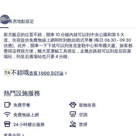
片
一個
下一個
集
6+
簡介
客房
地點
規定
新月飯店的位置不錯，開車 10 分鐘內就可以到中央公園和第 5 大
道。住宿提供免費無線上網和吃到飽自助式早餐 (每日 06:30 - 09:30
供應)。此外，開車一下下就可以到洛克斐勒中心和帝國大廈。旅客都
覺得這裡很方便，離大眾運輸工具很近，走幾步路就可以到皇后區廣
場站，到皇后廣場站也只要 4 分鐘。
評
不錯哦
7.6
查看 1,000 則評論
7.6 分，滿分 10 分，
論
外觀
熱門設施服務
免費早餐
寵物友善
免費無線上網
空調
24 小時櫃台服務
禁煙
查看全部