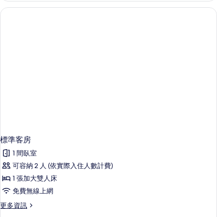
房
的
詳
情
標準客房
1 間臥室
可容納 2 人 (依實際入住人數計費)
1 張加大雙人床
免費無線上網
更
更多資訊
多