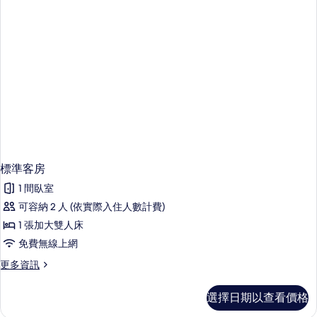
詳
情
標準客房
1 間臥室
可容納 2 人 (依實際入住人數計費)
1 張加大雙人床
免費無線上網
更
更多資訊
多
標
選擇日期以查看價格
準
客