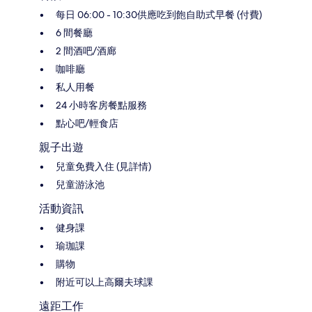
每日 06:00 - 10:30供應吃到飽自助式早餐 (付費)
6 間餐廳
2 間酒吧/酒廊
咖啡廳
私人用餐
24 小時客房餐點服務
點心吧/輕食店
親子出遊
兒童免費入住 (見詳情)
兒童游泳池
活動資訊
健身課
瑜珈課
購物
附近可以上高爾夫球課
遠距工作