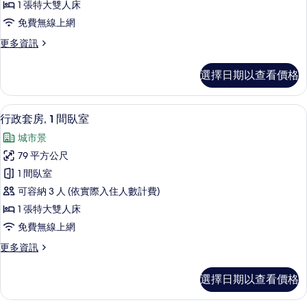
有
1 張特大雙人床
觀
1
相
免費無線上網
的
間
詳
片
更
更多資訊
臥
情
多
室
行
選擇日期以查看價格
政
的
套
所
房,
行政套房, 1 間臥室 | 客廳 | LCD 液晶
顯
6
1
有
行政套房, 1 間臥室
示
間
相
城市景
臥
行
片
室
79 平方公尺
政
的
1 間臥室
詳
套
情
可容納 3 人 (依實際入住人數計費)
房,
1 張特大雙人床
1
免費無線上網
間
更
更多資訊
臥
多
室
行
選擇日期以查看價格
政
的
套
所