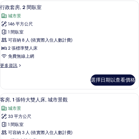
房,
行政套房, 2 間臥室 | 起居區 | L
顯
7
1
有
行政套房, 2 間臥室
示
間
相
城市景
臥
行
片
室
146 平方公尺
政
的
1 間臥室
詳
套
情
可容納 8 人 (依實際入住人數計費)
房,
2 張標準雙人床
2
免費無線上網
間
更
更多資訊
臥
多
室
行
選擇日期以查看價格
政
的
套
所
房,
高級寢具、舒適加層、迷你吧、客房內
顯
8
2
有
客房, 1 張特大雙人床, 城市景觀
示
間
相
城市景
臥
客
片
室
33 平方公尺
房,
的
1 間臥室
詳
1
情
可容納 3 人 (依實際入住人數計費)
張