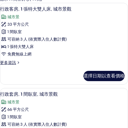
客
高級寢具、舒適加層、迷你吧、客房內
顯
8
行政客房, 1 張特大雙人床, 城市景觀
房
示
篩
城市景
行
選
33 平方公尺
政
條
1 間臥室
客
件
可容納 3 人 (依實際入住人數計費)
房,
1 張特大雙人床
1
免費無線上網
張
更
更多資訊
特
多
大
行
選擇日期以查看價格
政
雙
客
人
房,
高級寢具、舒適加層、迷你吧、客房內
顯
9
1
床,
行政套房, 1 間臥室, 城市景觀
示
張
城
城市景
特
行
市
大
66 平方公尺
政
雙
景
1 間臥室
人
套
觀
床,
可容納 3 人 (依實際入住人數計費)