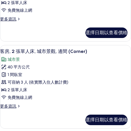
2 張單人床
單
免費無線上網
人
更
更多資訊
床,
多
城
客
選擇日期以查看價格
房,
市
2
景
張
高級寢具、舒適加層、迷你吧、客房內
顯
6
單
觀
客房, 2 張單人床, 城市景觀, 邊間 (Corner)
示
人
的
城市景
床,
客
所
城
40 平方公尺
房,
市
有
1 間臥室
景
2
相
觀
可容納 3 人 (依實際入住人數計費)
張
的
片
2 張單人床
詳
單
免費無線上網
情
人
更
更多資訊
床,
多
城
客
選擇日期以查看價格
房,
市
2