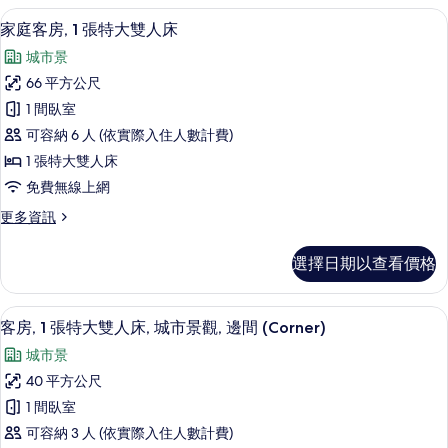
所
房,
高級寢具、舒適加層、迷你吧、客房內
顯
9
2
有
家庭客房, 1 張特大雙人床
示
間
相
城市景
臥
家
片
室
66 平方公尺
庭
的
1 間臥室
詳
客
情
可容納 6 人 (依實際入住人數計費)
房,
1 張特大雙人床
1
免費無線上網
張
更
更多資訊
特
多
大
家
選擇日期以查看價格
庭
雙
客
人
房,
客房, 1 張特大雙人床, 城市景觀, 邊間
顯
7
1
床
客房, 1 張特大雙人床, 城市景觀, 邊間 (Corner)
示
張
的
城市景
特
客
所
大
40 平方公尺
房,
雙
有
1 間臥室
人
1
相
床
可容納 3 人 (依實際入住人數計費)
張