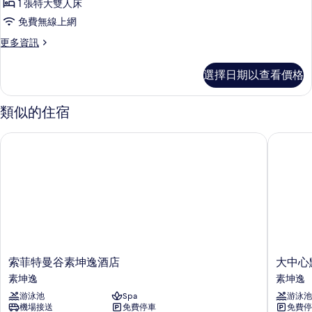
1 張特大雙人床
特
免費無線上網
大
更
更多資訊
雙
多
人
客
選擇日期以查看價格
房,
床,
1
城
張
類似的住宿
特
市
大
景
索菲特曼谷素坤逸酒店
大中心點 
雙
觀
人
床,
的
城
所
市
景
有
觀
相
的
詳
片
情
索
大
索菲特曼谷素坤逸酒店
大中心點
菲
中
素坤逸
素坤逸
特
心
游泳池
Spa
游泳池
曼
點
機場接送
免費停車
免費停
谷
21