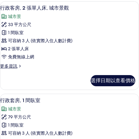
景
張
高級寢具、舒適加層、迷你吧、客房內
顯
7
單
觀,
行政客房, 2 張單人床, 城市景觀
示
人
邊
城市景
床,
行
間
城
33 平方公尺
政
市
(Corner)
1 間臥室
景
客
的
觀,
可容納 3 人 (依實際入住人數計費)
房,
邊
所
2 張單人床
間
2
有
免費無線上網
(Corner)
張
的
相
更
更多資訊
單
詳
片
多
情
人
行
選擇日期以查看價格
政
床,
客
城
房,
行政套房, 1 間臥室 | 客廳 | LCD 液晶
顯
6
2
市
行政套房, 1 間臥室
示
張
景
城市景
單
行
觀
人
79 平方公尺
政
床,
的
1 間臥室
城
套
所
市
可容納 3 人 (依實際入住人數計費)
房,
景