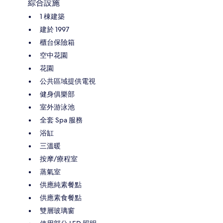
綜合設施
1 棟建築
建於 1997
櫃台保險箱
空中花園
花園
公共區域提供電視
健身俱樂部
室外游泳池
全套 Spa 服務
浴缸
三溫暖
按摩/療程室
蒸氣室
供應純素餐點
供應素食餐點
雙層玻璃窗