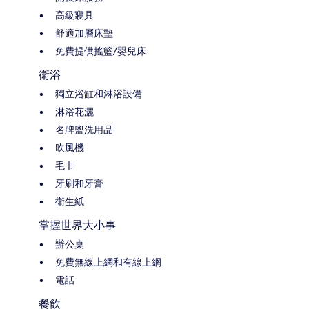
高級寢具
舒適加層床墊
免費提供搖籃/嬰兒床
衛浴
獨立浴缸和淋浴設備
淋浴花灑
名牌盥洗用品
吹風機
毛巾
牙刷和牙膏
衛生紙
掌握世界大小事
辦公桌
免費無線上網和有線上網
電話
餐飲