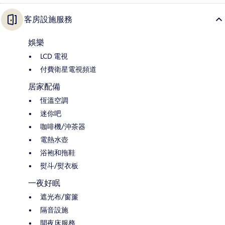
客房設施服務
娛樂
LCD 電視
付費衛星電視頻道
居家配備
恆溫空調
迷你吧
咖啡機/沖茶器
電熱水壺
浴袍和拖鞋
熨斗/熨衣板
一夜好眠
遮光布/窗簾
隔音設施
開夜床服務