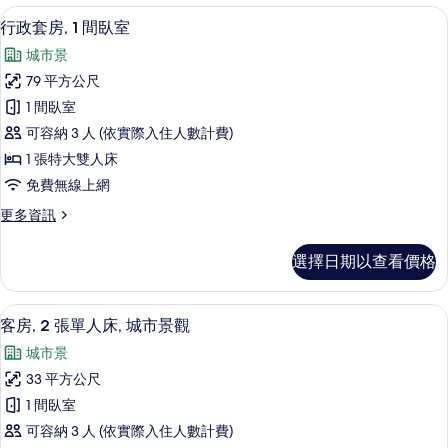
臥
放
行政套房, 1 間臥室 | 高級寢具、舒
顯
8
式
室
行政套房, 1 間臥室
示
套
的
城市景
房,
行
所
1
79 平方公尺
政
間
有
1 間臥室
臥
套
相
室
可容納 3 人 (依實際入住人數計費)
房,
的
片
1 張特大雙人床
詳
1
免費無線上網
情
間
更
更多資訊
臥
多
室
行
選擇日期以查看價格
政
的
套
所
房,
高級寢具、舒適加層、迷你吧、客房內
顯
6
1
有
客房, 2 張單人床, 城市景觀
示
間
相
城市景
臥
客
片
室
33 平方公尺
房,
的
1 間臥室
詳
2
情
可容納 3 人 (依實際入住人數計費)
張