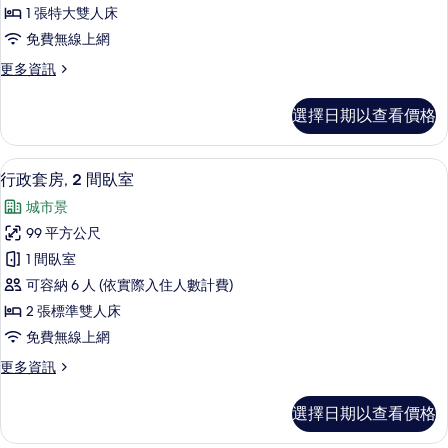
房,
城
的
1 張特大雙人床
市
1
所
免費無線上網
景
間
觀
有
更
更多資訊
臥
的
多
相
詳
室,
行
情
片
選擇日期以查看價格
政
城
套
市
房,
高級寢具、舒適加層、迷你吧、客房內
顯
12
1
景
行政套房, 2 間臥室
示
間
觀
城市景
臥
行
的
室,
99 平方公尺
政
城
所
1 間臥室
市
套
有
景
可容納 6 人 (依實際入住人數計費)
房,
觀
相
2 張標準雙人床
的
2
片
免費無線上網
詳
間
情
更
更多資訊
臥
多
室
行
選擇日期以查看價格
政
的
套