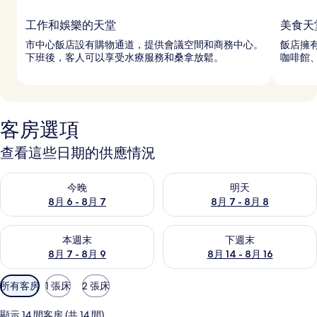
工作和娛樂的天堂
美食天
市中心飯店設有購物通道，提供會議空間和商務中心。
飯店擁有
下班後，客人可以享受水療服務和桑拿放鬆。
咖啡館
客房選項
查看這些日期的供應情況
查看今晚 (8月 6 - 8月 7) 的供應情況
查看明天 (8月 7 - 8月 8) 的
今晚
明天
8月 6 - 8月 7
8月 7 - 8月 8
查看本週末 (8月 7 - 8月 9) 的供應情況
查看下週末 (8月 14 - 8月 16)
本週末
下週末
8月 7 - 8月 9
8月 14 - 8月 16
可
所有客房
1 張床
2 張床
用
的
顯示 14 間客房 (共 14 間)