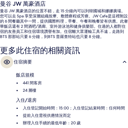
曼谷 JW 萬豪酒店
曼谷 JW 萬豪酒店的位置不錯，走 15 分鐘內可以到韓國城和娜娜廣場。
您可以去 Spa 享受深層組織按摩、敷體療程或芳療。JW Cafe是這裡附設
的 6 間餐廳其中一間，提供國際料理，早餐、午餐和晚餐皆有供應。此奢
華飯店還有 2 間酒吧/酒廊、室外游泳池和健身俱樂部。住過的人都對住
宿的友善員工和住宿環境讚譽有加。住宿離大眾運輸工具不遠，走路到
BTS 那那站只要 6 分鐘，到BTS 普羅查特站也只要 8 分鐘。
更多此住宿的相關資訊
住宿摘要
飯店規模
441 間客房
24 層樓
入住/退房
入住登記開始時間：15:00；入住登記結束時間：任何時間
提前入住需視供應情況而定
辦理入住手續的最低年齡：20 歲