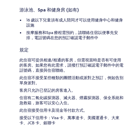
游泳池、Spa 和健身房 (如有)
16 歲以下兒童須有成人陪同才可以使用健身中心和健身
設施
按摩服務和Spa 療程需預約，請聯絡住宿以便事先安
排，電話號碼在您的預訂確認電子郵件中
規定
此住宿可提供相連/相通的客房，但需視當時是否有可使用
的客房。如果您有此需求，請撥打預訂確認電子郵件中的電
話號碼，直接與住宿聯絡。
此住宿不接受某些種類的團體活動或派對之預訂，例如告別
單身派對。
客房只允許已登記的房客進入。
住宿有二氧化碳探測器、滅火器、煙霧探測器、保全系統和
急救箱，旅客可以安心入住。
此住宿接受信用卡及現金等付款方式。
接受以下信用卡：Visa 卡、萬事達卡、美國運通卡、大來
卡、JCB 卡、銀聯卡