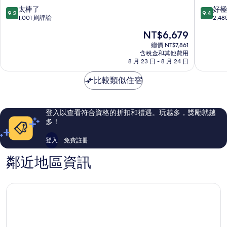
素
號
9.2
9.4
太棒了
好極
9.2
9.4
坤
航
分，
分，
1,001 則評論
2,4
逸
站
滿
滿
現
NT$6,679
酒
飯
分
分
在
店
店
10
10
總價 NT$7,861
價
素
含稅金和其他費用
素
分，
分，
格
8 月 23 日 - 8 月 24 日
坤
坤
太
好
為
逸
逸
棒
極
NT$6,679
比較類似住宿
了，
了，
1,001
2,485
則
則
評
評
登入以查看符合資格的折扣和禮遇。玩越多，獎勵就越
論
論
多！
登入
免費註冊
鄰近地區資訊