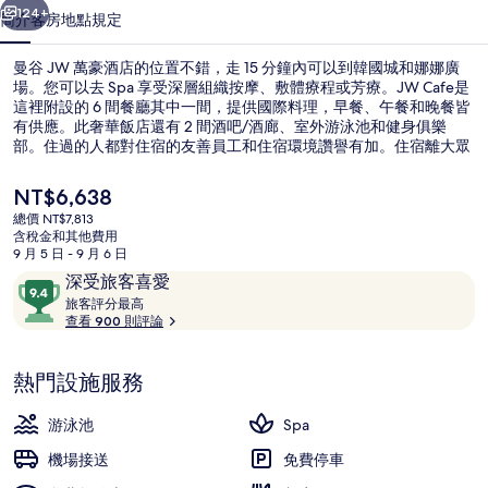
的
124+
簡介
客房
地點
規定
相
曼谷 JW 萬豪酒店的位置不錯，走 15 分鐘內可以到韓國城和娜娜廣
片
場。您可以去 Spa 享受深層組織按摩、敷體療程或芳療。JW Cafe是
集
這裡附設的 6 間餐廳其中一間，提供國際料理，早餐、午餐和晚餐皆
有供應。此奢華飯店還有 2 間酒吧/酒廊、室外游泳池和健身俱樂
部。住過的人都對住宿的友善員工和住宿環境讚譽有加。住宿離大眾
運輸工具不遠，走路到BTS 那那站只要 6 分鐘，到BTS 普羅查特站也
只要 8 分鐘。
目
NT$6,638
前
總價 NT$7,813
的
含稅金和其他費用
雙人療程室、三溫暖烤箱、浴缸、蒸氣
價
9 月 5 日 - 9 月 6 日
格
評
9.4
深受旅客喜愛
是
論
旅
分，
旅客評分最高
NT$6,638
客
查看 900 則評論
滿
評
分
分
10，
熱門設施服務
最
深
高
受
游泳池
Spa
旅
機場接送
免費停車
客