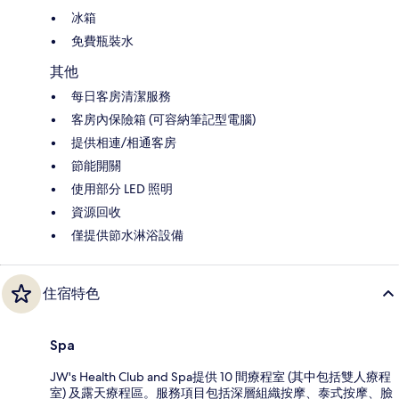
冰箱
免費瓶裝水
其他
每日客房清潔服務
客房內保險箱 (可容納筆記型電腦)
提供相連/相通客房
節能開關
使用部分 LED 照明
資源回收
僅提供節水淋浴設備
住宿特色
Spa
JW's Health Club and Spa提供 10 間療程室 (其中包括雙人療程
室) 及露天療程區。服務項目包括深層組織按摩、泰式按摩、臉