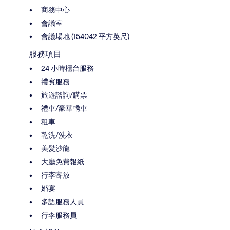
商務中心
會議室
會議場地 (154042 平方英尺)
服務項目
24 小時櫃台服務
禮賓服務
旅遊諮詢/購票
禮車/豪華轎車
租車
乾洗/洗衣
美髮沙龍
大廳免費報紙
行李寄放
婚宴
多語服務人員
行李服務員