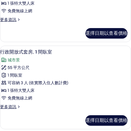
的
片
1 張特大雙人床
詳
特
免費無線上網
情
大
更
更多資訊
雙
多
人
客
選擇日期以查看價格
房,
床,
1
城
張
行政開放式套房, 1 間臥室 | 高級寢
顯
6
特
市
行政開放式套房, 1 間臥室
示
大
景
城市景
雙
行
觀,
人
55 平方公尺
政
床,
邊
1 間臥室
城
開
間
市
可容納 3 人 (依實際入住人數計費)
放
景
(Corner)
1 張特大雙人床
觀,
式
的
免費無線上網
邊
套
間
所
更
更多資訊
(Corner)
房,
有
多
的
1
行
相
詳
選擇日期以查看價格
政
間
情
片
開