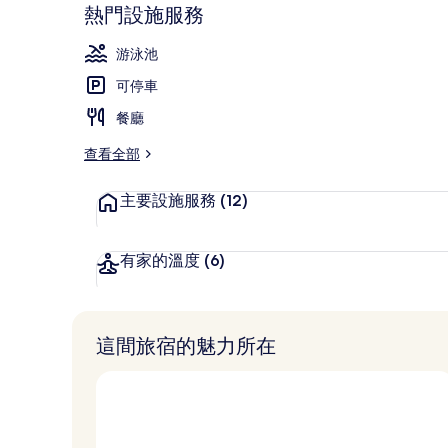
分
熱門設施服務
10，
吹風機、浴袍
最
深
高
游泳池
受
可停車
旅
客
餐廳
喜
愛
查看全部
主要設施服務
(12)
有家的溫度
(6)
這間旅宿的魅力所在