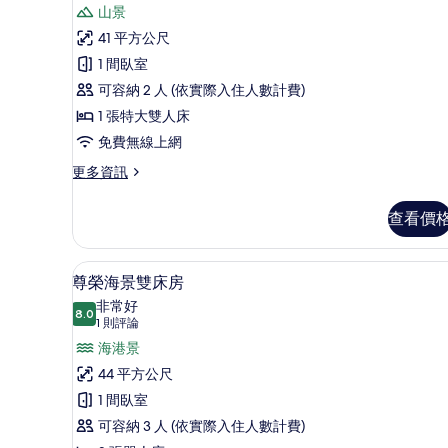
則
榮
山景
情
評
山
41 平方公尺
論)
景
1 間臥室
大
可容納 2 人 (依實際入住人數計費)
床
1 張特大雙人床
房
免費無線上網
的
更
更多資訊
多
所
尊
查看價
有
榮
山
相
景
高級寢具、迷你吧、客房內保
顯
片
6
大
尊榮海景雙床房
示
床
非常好
房
8.0
8.0 分，滿分 10 分
尊
(1
1 則評論
的
則
榮
海港景
詳
評
情
海
44 平方公尺
論)
景
1 間臥室
雙
可容納 3 人 (依實際入住人數計費)