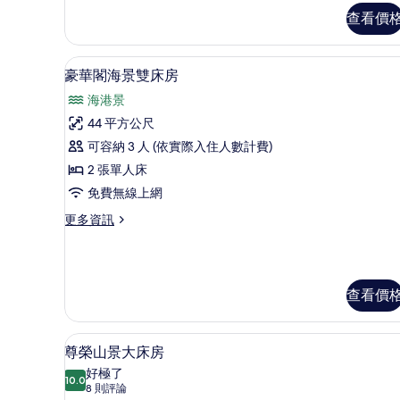
大
查看價
有
床
套
相
房
高級寢具、迷你吧、客房內保
顯
片
的
10
豪華閣海景雙床房
詳
示
海港景
情
豪
44 平方公尺
華
可容納 3 人 (依實際入住人數計費)
閣
2 張單人床
海
免費無線上網
景
更
更多資訊
雙
多
床
豪
華
房
閣
查看價
的
海
景
所
雙
高級寢具、迷你吧、客房內保
顯
有
床
7
尊榮山景大床房
房
示
相
好極了
的
10.0
10.0 分，滿分 10 分
尊
(8
片
8 則評論
詳