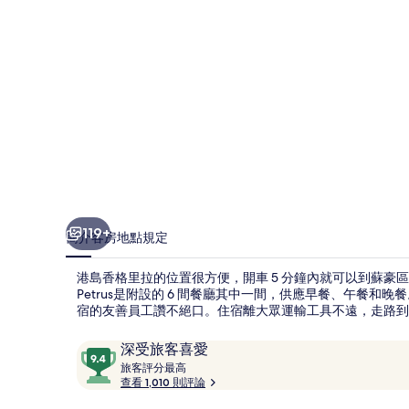
相
片
集
119+
簡介
客房
地點
規定
港島香格里拉的位置很方便，開車 5 分鐘內就可以到蘇豪區和蘭
Petrus是附設的 6 間餐廳其中一間，供應早餐、午餐
宿的友善員工讚不絕口。住宿離大眾運輸工具不遠，走路到紅
評
9.4
深受旅客喜愛
論
旅
分，
旅客評分最高
客
查看 1,010 則評論
滿
評
分