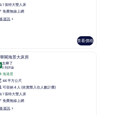
大
1 張特大雙人床
床
免費無線上網
套
多資訊
房
的
所
查看價格
有
相
桌
高級寢具、迷你吧、客房內保險箱、書桌
顯
片
12
華閣海景大床房
示
太棒了
0
9.0 分，滿分 10 分
豪
(2
2 則評論
則
華
海港景
評
閣
44 平方公尺
論)
海
可容納 4 人 (依實際入住人數計費)
景
1 張特大雙人床
大
免費無線上網
床
多資訊
房