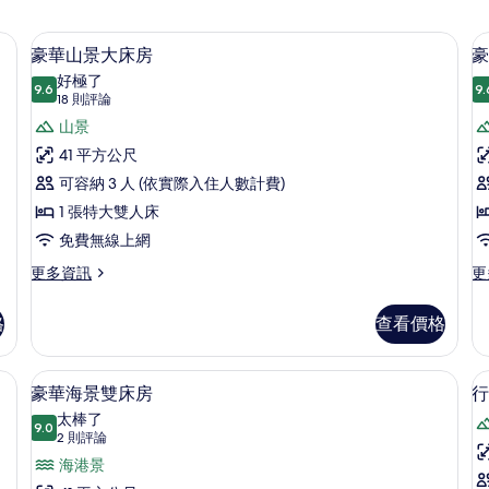
險箱、書桌
豪華山景大床房 | 高級寢具、迷你吧
顯
6
豪華山景大床房
豪
示
好極了
9.6
9.
9.6 分，滿分 10 分
豪
(18
18 則評論
則
華
山景
評
山
41 平方公尺
論)
景
可容納 3 人 (依實際入住人數計費)
大
1 張特大雙人床
床
免費無線上網
房
更
更
更多資訊
更
多
多
的
豪
豪
格
查看價格
所
華
華
山
山
有
景
景
險箱、書桌
高級寢具、迷你吧、客房內保險箱、書
顯
相
5
大
雙
豪華海景雙床房
行
示
床
床
片
太棒了
房
9.0
房
9.0 分，滿分 10 分
豪
(2
2 則評論
的
的
則
華
海港景
詳
詳
評
情
情