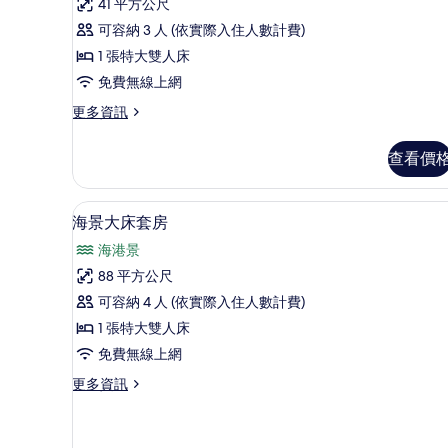
海
41 平方公尺
論)
景
可容納 3 人 (依實際入住人數計費)
大
1 張特大雙人床
床
免費無線上網
房
更
更多資訊
多
的
豪
查看價
所
華
海
有
景
海景大床套房 | 高級寢具、迷
顯
相
5
大
海景大床套房
示
床
片
海港景
房
海
的
88 平方公尺
景
詳
可容納 4 人 (依實際入住人數計費)
情
大
1 張特大雙人床
床
免費無線上網
套
更
更多資訊
房
多
的
海
景
所