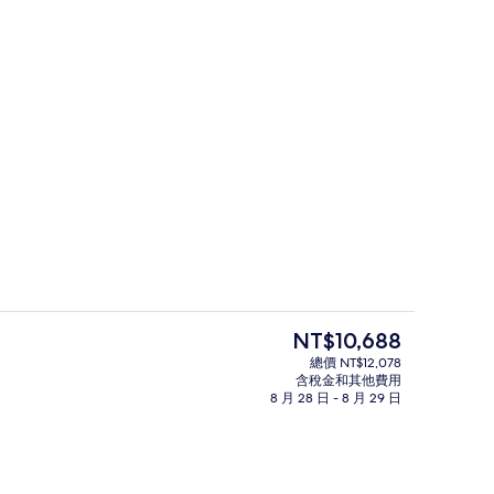
外觀
片
目
NT$10,688
前
總價 NT$12,078
的
含稅金和其他費用
g Kong Wonders Themed) | 城市景
高級寢具、迷你吧、客房內保險箱、書
價
8 月 28 日 - 8 月 29 日
格
是
NT$10,688