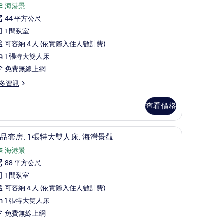
則
榮
海港景
評
海
44 平方公尺
論)
景
1 間臥室
大
可容納 4 人 (依實際入住人數計費)
床
1 張特大雙人床
房
免費無線上網
的
多資訊
所
查看價格
有
相
景觀
極品套房, 1 張特大雙人床, 海灣景觀 | 客房景觀
顯
片
8
品套房, 1 張特大雙人床, 海灣景觀
示
海港景
極
88 平方公尺
品
1 間臥室
套
可容納 4 人 (依實際入住人數計費)
,
1 張特大雙人床
免費無線上網