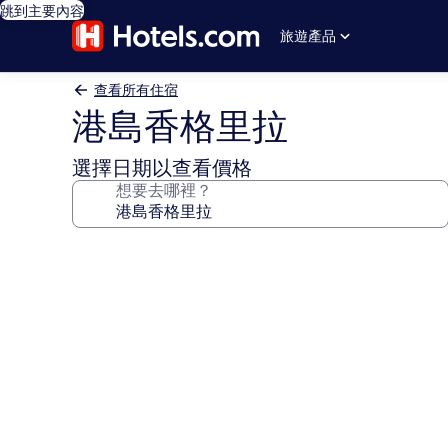
跳到主要內容
旅遊產品
查看所有住宿
港島香格里拉
選擇日期以查看價格
想要去哪裡？
港
島
香
格
里
拉
的