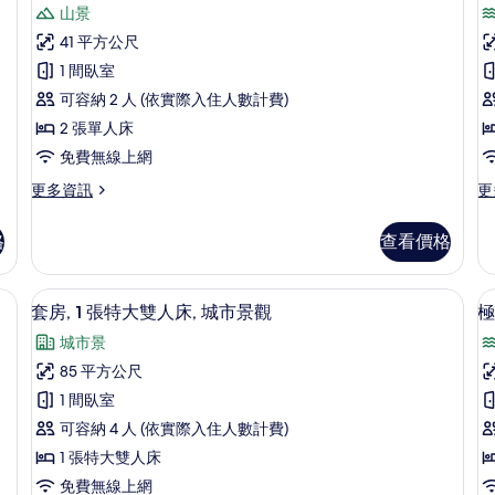
則
榮
山景
的
的
評
詳
詳
山
41 平方公尺
情
情
論)
景
1 間臥室
雙
可容納 2 人 (依實際入住人數計費)
床
2 張單人床
房
免費無線上網
的
更
更
更多資訊
更
多
多
所
尊
尊
格
查看價格
有
榮
榮
山
海
相
景
景
險箱、書桌
套房, 1 張特大雙人床, 城市景觀 | 客房
顯
片
6
雙
大
套房, 1 張特大雙人床, 城市景觀
極
示
床
床
城市景
房
房
套
的
的
85 平方公尺
房,
詳
詳
1 間臥室
情
情
1
可容納 4 人 (依實際入住人數計費)
張
房
1 張特大雙人床
特
1
免費無線上網