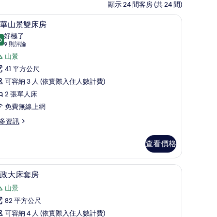
顯示 24 間客房 (共 24 間)
、客房內保險箱、書桌
豪華山景雙床房 | 高級寢具、迷你吧、客房內
顯
6
華山景雙床房
示
好極了
6
9.6 分，滿分 10 分
豪
(9
9 則評論
則
華
山景
評
山
41 平方公尺
論)
景
可容納 3 人 (依實際入住人數計費)
雙
2 張單人床
床
免費無線上網
房
多資訊
的
查看價格
所
有
桌
行政大床套房 | 起居區 | 55-吋 LCD 液晶電
顯
相
6
政大床套房
示
片
山景
行
82 平方公尺
政
可容納 4 人 (依實際入住人數計費)