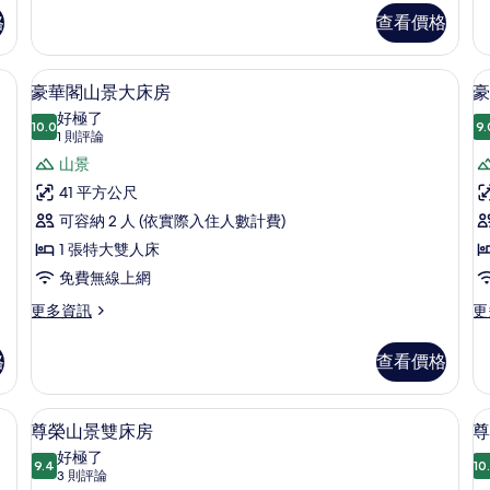
相
的
豪
格
查看價格
詳
華
片
情
閣
海
險箱、書桌
高級寢具、迷你吧、客房內保險箱、書
顯
8
景
豪華閣山景大床房
豪
示
大
好極了
10.0
床
9.
10.0 分，滿分 10 分
豪
(1
1 則評論
房
則
華
山景
的
評
詳
閣
41 平方公尺
情
論)
山
可容納 2 人 (依實際入住人數計費)
景
1 張特大雙人床
大
免費無線上網
床
更
更
更多資訊
更
多
多
房
豪
豪
格
查看價格
的
華
華
閣
閣
所
山
山
險箱、書桌
尊榮山景雙床房 | 高級寢具、迷你吧
顯
有
7
景
景
尊榮山景雙床房
尊
示
大
雙
相
好極了
床
9.4
床
10
9.4 分，滿分 10 分
尊
(3
片
3 則評論
房
房