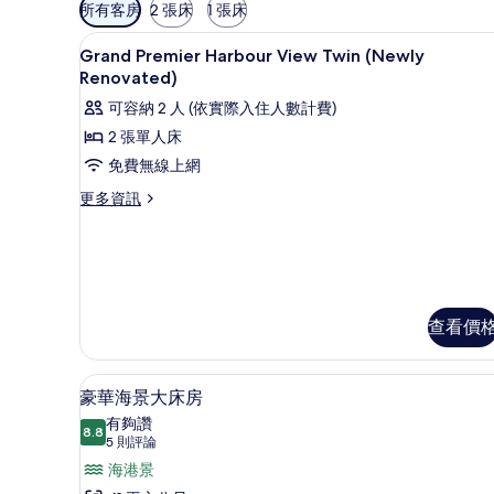
可
所有客房
2 張床
1 張床
用
高級寢具、迷你吧、客房內保
顯
的
4
Grand Premier Harbour View Twin (Newly
示
客
Renovated)
房
Grand
可容納 2 人 (依實際入住人數計費)
篩
Premier
2 張單人床
選
Harbour
免費無線上網
條
View
件
更
更多資訊
Twin
多
(Newly
Grand
Renovated)
Premier
的
Harbour
View
所
Twin
查看價
有
(Newly
Renovated)
相
的
高級寢具、迷你吧、客房內保
顯
片
5
詳
豪華海景大床房
示
情
有夠讚
8.8
8.8 分，滿分 10 分
豪
(5
5 則評論
則
華
海港景
評