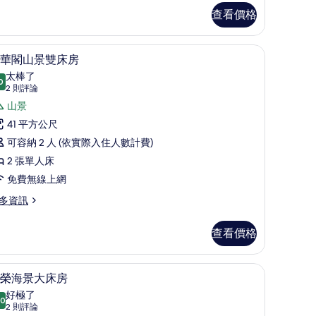
查看價格
的
所
桌
豪華閣山景雙床房 | 高級寢具、迷你吧、客房
顯
有
7
華閣山景雙床房
示
相
太棒了
0
9.0 分，滿分 10 分
豪
(2
片
2 則評論
則
華
山景
評
閣
41 平方公尺
論)
山
可容納 2 人 (依實際入住人數計費)
景
2 張單人床
雙
免費無線上網
床
多資訊
房
查看價格
的
所
、客房內保險箱、書桌
高級寢具、迷你吧、客房內保險箱、書桌
顯
有
7
榮海景大床房
示
相
好極了
.0
10.0 分，滿分 10 分
尊
(2
片
2 則評論