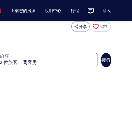
上架您的房源
說明中心
行程
登入
分享
儲存
旅客
搜尋