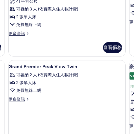
海
41 平方公尺
論)
景
可容納 3 人 (依實際入住人數計費)
雙
2 張單人床
更
更
床
免費無線上網
多
房
行
更
更多資訊
政
多
的
大
豪
格
查看價格
所
床
華
套
海
有
房
景
你吧、客房內保險箱、書桌
高級寢具、迷你吧、客房內保險箱、書
顯
相
的
5
雙
Grand Premier Peak View Twin
豪
詳
示
床
片
可容納 2 人 (依實際入住人數計費)
情
房
9.
Grand
的
2 張單人床
Premier
詳
免費無線上網
Peak
情
View
更
更多資訊
多
Twin
Grand
的
Premier
所
Peak
View
更
更
有
Twin
多