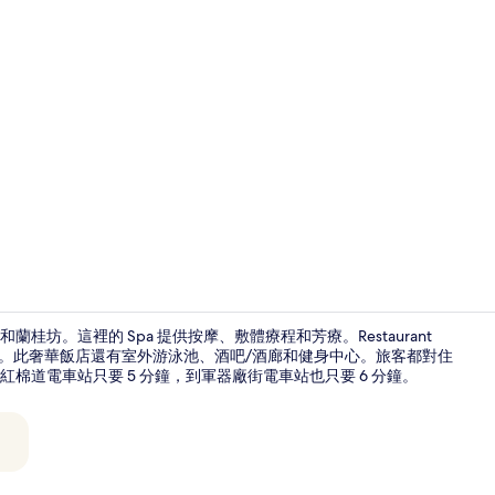
旅遊達人影
桂坊。這裡的 Spa 提供按摩、敷體療程和芳療。Restaurant
和晚餐。此奢華飯店還有室外游泳池、酒吧/酒廊和健身中心。旅客都對住
棉道電車站只要 5 分鐘，到軍器廠街電車站也只要 6 分鐘。
家庭套房 (Hon