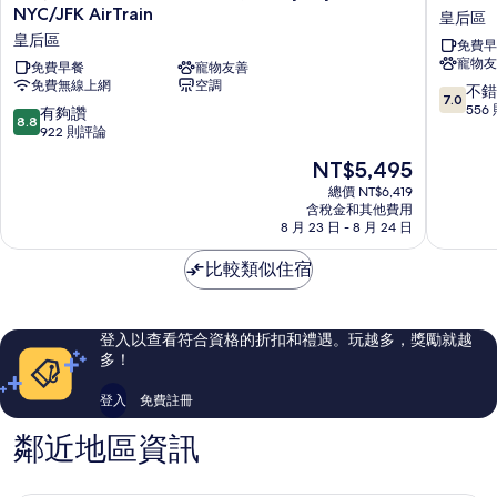
斯
機
NYC/JFK AirTrain
皇后區
La
場
皇后區
免費早
Quinta
洛
寵物友
Inn
免費早餐
寵物友善
克
免費無線上網
空調
&
威
7.0
不錯
7.0
Suites
大
分，
556
8.8
有夠讚
8.8
飯
道
滿
分，
922 則評論
店
凱
分
滿
現
NT$5,495
by
藝
10
分
在
Wyndham
飯
分，
10
總價 NT$6,419
價
NYC/JFK
店
不
含稅金和其他費用
分，
格
AirTrain
8 月 23 日 - 8 月 24 日
皇
錯
有
為
皇
后
哦，
夠
NT$5,495
后
比較類似住宿
區
556
讚，
區
則
922
評
則
論
評
登入以查看符合資格的折扣和禮遇。玩越多，獎勵就越
論
多！
登入
免費註冊
鄰近地區資訊