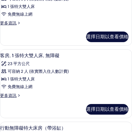
房,
床,
礙,
1 張特大雙人床
無
1
浴
障
免費無線上網
張
礙,
缸
更
更多資訊
浴
特
多
的
缸
大
客
的
所
選擇日期以查看價格
房,
雙
詳
有
1
情
人
張
相
高級寢具、客房內保險箱、書桌、筆電
顯
6
特
床,
客房, 1 張特大雙人床, 無障礙
片
示
大
無
23 平方公尺
雙
客
障
人
可容納 2 人 (依實際入住人數計費)
房,
床,
礙,
1 張特大雙人床
無
1
非
障
免費無線上網
張
礙,
吸
更
更多資訊
非
特
多
煙
吸
大
客
煙
房
選擇日期以查看價格
房,
雙
房
的
1
的
人
張
詳
所
高級寢具、客房內保險箱、書桌、筆電
顯
5
特
床,
行動無障礙特大床房（帶浴缸）
情