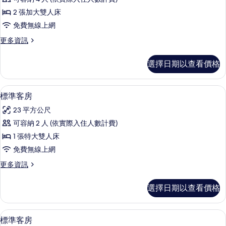
所
snacks
2
Ns
2 張加大雙人床
有
Queens
的
免費無線上網
相
Premium
詳
情
片
W/in-
更
更多資訊
多
room
2
Drinks-
選擇日期以查看價格
Queens
snacks
Premium
W/in-
Ns
高級寢具、客房內保險箱、書桌、筆電
顯
5
room
標準客房
的
示
Drinks-
23 平方公尺
所
snacks
標
Ns
可容納 2 人 (依實際入住人數計費)
有
準
的
1 張特大雙人床
相
詳
客
情
免費無線上網
片
房
更
更多資訊
的
多
所
標
選擇日期以查看價格
準
有
客
相
房
高級寢具、客房內保險箱、書桌、筆電
顯
4
的
標準客房
片