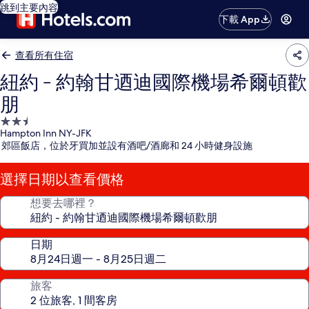
跳到主要內容
下載 App
查看所有住宿
紐約 - 約翰甘迺迪國際機場希爾頓歡
朋
2.5
Hampton Inn NY-JFK
星
郊區飯店，位於牙買加並設有酒吧/酒廊和 24 小時健身設施
級
住
選擇日期以查看價格
宿
想要去哪裡？
日期
旅客