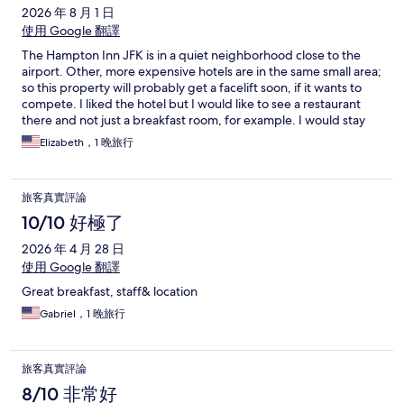
2026 年 8 月 1 日
使用 Google 翻譯
The Hampton Inn JFK is in a quiet neighborhood close to the
airport. Other, more expensive hotels are in the same small area;
so this property will probably get a facelift soon, if it wants to
compete. I liked the hotel but I would like to see a restaurant
there and not just a breakfast room, for example. I would stay
there again though.
Elizabeth，1 晚旅行
旅客真實評論
10/10 好極了
2026 年 4 月 28 日
使用 Google 翻譯
Great breakfast, staff& location
Gabriel，1 晚旅行
旅客真實評論
8/10 非常好