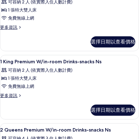
房
可容納 2 人 (依實際入住人數計費)
大
特
床
（帶
1 張特大雙人床
大
房
淋
免費無線上網
（帶
床
淋
浴）
更
更多資訊
房
浴）
多
的
的
的
特
選擇日期以查看價格
所
詳
大
所
情
床
有
有
房
高級寢具、客房內保險箱、書桌、筆電
顯
相
4
的
1 King Premium W/in-room Drinks-snacks Ns
相
示
詳
片
片
可容納 2 人 (依實際入住人數計費)
情
1
1 張特大雙人床
King
免費無線上網
Premium
W/in-
更
更多資訊
多
room
1
Drinks-
選擇日期以查看價格
King
snacks
Premium
W/in-
Ns
高級寢具、客房內保險箱、書桌、筆電
顯
4
room
2 Queens Premium W/in-room Drinks-snacks Ns
的
示
Drinks-
可容納 4 人 (依實際入住人數計費)