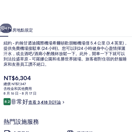
甘
迺
一個
下一個
迪
47+
簡介
客房
地點
規定
國
紐約 - 約翰甘迺迪國際機場希爾頓歡朋離機場僅 5.4 公里 (3.4 英里)，
際
提供免費機場接駁車 (24 小時)。您可以到24 小時健身中心盡情揮灑
機
汗水，或去酒吧/酒廊小酌幾杯放鬆一下。此外，開車一下下就可以
到法拉盛草原 - 可羅娜公園和名勝世界賭場。旅客都對住宿的舒服睡
場
床和友善員工讚不絕口。
希
目
NT$6,304
爾
前
總價 NT$7,347
的
含稅金和其他費用
頓
餐廳
價
8 月 16 日 - 8 月 17 日
格
評
歡
非常好
8.2
查看 3,418 則評論
是
8.2 分，滿分 10 分，
論
NT$6,304
朋
的
熱門設施服務
相