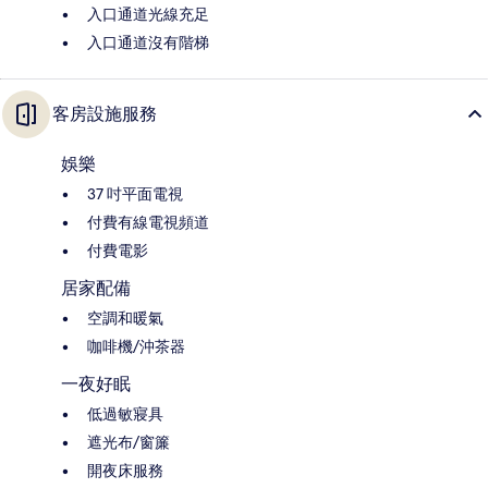
入口通道光線充足
入口通道沒有階梯
客房設施服務
娛樂
37 吋平面電視
付費有線電視頻道
付費電影
居家配備
空調和暖氣
咖啡機/沖茶器
一夜好眠
低過敏寢具
遮光布/窗簾
開夜床服務