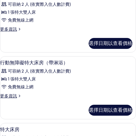
有
示
大
無
可容納 2 人 (依實際入住人數計費)
雙
相
行
障
人
1 張特大雙人床
片
動
床,
礙
免費無線上網
無
無
的
障
更
更多資訊
障
礙
多
所
的
礙
行
有
選擇日期以查看價格
詳
動
特
情
相
無
大
障
片
高級寢具、客房內保險箱、書桌、筆電
顯
4
礙
行動無障礙特大床房（帶淋浴）
床
示
特
房
可容納 2 人 (依實際入住人數計費)
大
行
床
（帶
1 張特大雙人床
動
房
浴
免費無線上網
（帶
無
浴
缸）
更
更多資訊
障
缸）
多
的
的
礙
行
選擇日期以查看價格
所
詳
動
特
情
無
有
大
障
高級寢具、客房內保險箱、書桌、筆電
顯
相
5
礙
特大床房
床
示
特
片