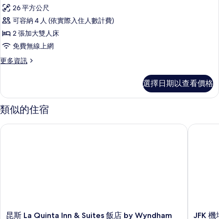
示
詳
26 平方公尺
情
標
可容納 4 人 (依實際入住人數計費)
準
2 張加大雙人床
客
免費無線上網
房
更
更多資訊
的
多
所
標
選擇日期以查看價格
準
有
客
相
房
類似的住宿
的
片
詳
昆斯 La Quinta Inn & Suites 飯店 by Wyndham NYC/JFK AirTrai
JFK 
情
昆
JFK
昆斯 La Quinta Inn & Suites 飯店 by Wyndham
JFK