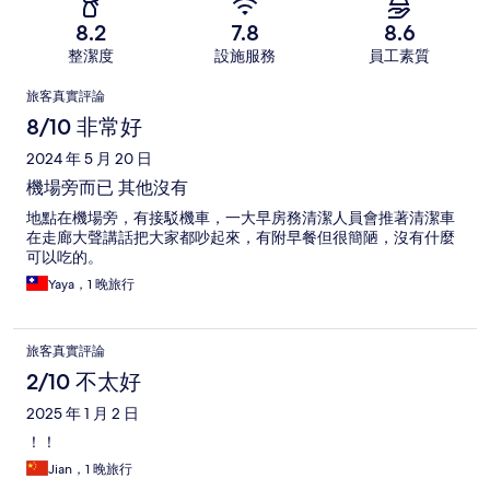
8.2
7.8
8.6
整潔度
設施服務
員工素質
評
旅客真實評論
論
8/10 非常好
2024 年 5 月 20 日
機場旁而已 其他沒有
地點在機場旁，有接駁機車，一大早房務清潔人員會推著清潔車
在走廊大聲講話把大家都吵起來，有附早餐但很簡陋，沒有什麼
可以吃的。
Yaya，1 晚旅行
旅客真實評論
2/10 不太好
2025 年 1 月 2 日
！！
Jian，1 晚旅行