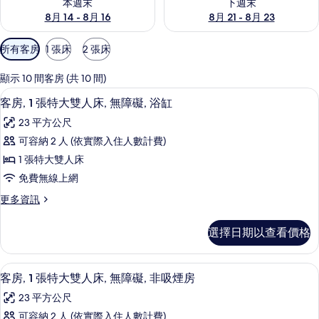
本週末
下週末
8月 14 - 8月 16
8月 21 - 8月 23
可
所有客房
1 張床
2 張床
用
的
顯示 10 間客房 (共 10 間)
客
高級寢具、客房內保險箱、書桌、筆電
顯
6
客房, 1 張特大雙人床, 無障礙, 浴缸
房
示
篩
23 平方公尺
客
選
可容納 2 人 (依實際入住人數計費)
房,
條
1 張特大雙人床
1
件
免費無線上網
張
更
更多資訊
特
多
大
客
選擇日期以查看價格
房,
雙
1
人
張
高級寢具、客房內保險箱、書桌、筆電
顯
5
特
床,
客房, 1 張特大雙人床, 無障礙, 非吸煙房
示
大
無
23 平方公尺
雙
客
障
人
可容納 2 人 (依實際入住人數計費)