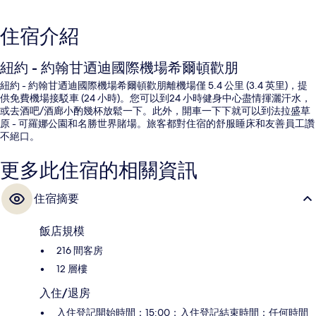
住宿介紹
紐約 - 約翰甘迺迪國際機場希爾頓歡朋
紐約 - 約翰甘迺迪國際機場希爾頓歡朋離機場僅 5.4 公里 (3.4 英里)，提
供免費機場接駁車 (24 小時)。您可以到24 小時健身中心盡情揮灑汗水，
或去酒吧/酒廊小酌幾杯放鬆一下。此外，開車一下下就可以到法拉盛草
原 - 可羅娜公園和名勝世界賭場。旅客都對住宿的舒服睡床和友善員工讚
不絕口。
更多此住宿的相關資訊
住宿摘要
飯店規模
216 間客房
12 層樓
入住/退房
入住登記開始時間：15:00；入住登記結束時間：任何時間