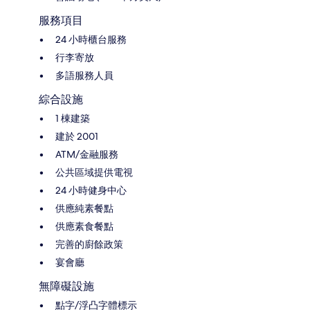
服務項目
24 小時櫃台服務
行李寄放
多語服務人員
綜合設施
1 棟建築
建於 2001
ATM/金融服務
公共區域提供電視
24 小時健身中心
供應純素餐點
供應素食餐點
完善的廚餘政策
宴會廳
無障礙設施
點字/浮凸字體標示