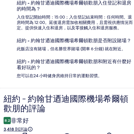
紐約 - 約翰甘迺迪國際機場希爾頓歡朋入住登記和退房
的時間為？
入住登記開始時間：15:00；入住登記結束時間：任何時間。退
房時間為 12:00。延後退房需加收相關費用，且需視供應情況而
定。提供快速入住和退房，以及零接觸入住和退房服務。
紐約 - 約翰甘迺迪國際機場希爾頓歡朋是否附設賭場？
此飯店沒有賭場，但名勝世界賭場 (開車 6 分鐘) 就在附近。
紐約 - 約翰甘迺迪國際機場希爾頓歡朋和附近有什麼好
看好玩的？
您可以在24 小時健身房維持日常的運動習慣。
紐約 - 約翰甘迺迪國際機場希爾頓
評
歡朋的評論
論
非常好
8.2
3,418 則評論