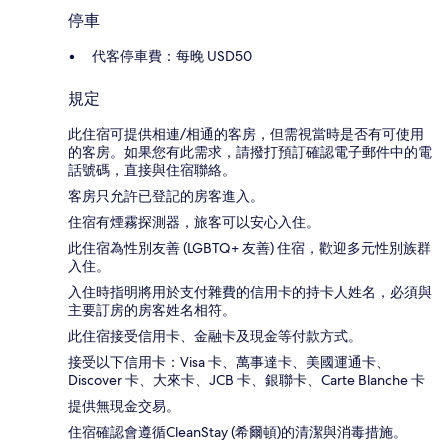
停車
代客停車費：每晚 USD50
規定
此住宿可提供相連/相通的客房，但需視當時是否有可使用
的客房。如果您有此需求，請撥打預訂確認電子郵件中的電
話號碼，直接與住宿聯絡。
客房只允許已登記的房客進入。
住宿有煙霧探測器，旅客可以安心入住。
此住宿為性別友善 (LGBTQ+ 友善) 住宿，歡迎多元性別族群
入住。
入住時指明將用於支付雜費的信用卡的持卡人姓名，必須與
主要訂房的房客姓名相符。
此住宿接受信用卡、金融卡及現金等付款方式。
接受以下信用卡：Visa 卡、萬事達卡、美國運通卡、
Discover 卡、大來卡、JCB 卡、銀聯卡、Carte Blanche 卡
提供無現金交易。
住宿確認會遵循CleanStay (希爾頓)的清潔與消毒措施。