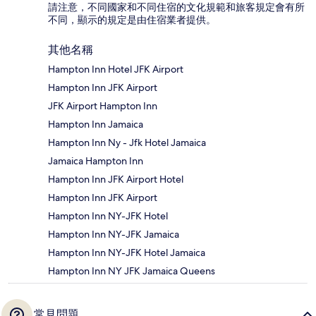
請注意，不同國家和不同住宿的文化規範和旅客規定會有所
不同，顯示的規定是由住宿業者提供。
其他名稱
Hampton Inn Hotel JFK Airport
Hampton Inn JFK Airport
JFK Airport Hampton Inn
Hampton Inn Jamaica
Hampton Inn Ny - Jfk Hotel Jamaica
Jamaica Hampton Inn
Hampton Inn JFK Airport Hotel
Hampton Inn JFK Airport
Hampton Inn NY-JFK Hotel
Hampton Inn NY-JFK Jamaica
Hampton Inn NY-JFK Hotel Jamaica
Hampton Inn NY JFK Jamaica Queens
常見問題