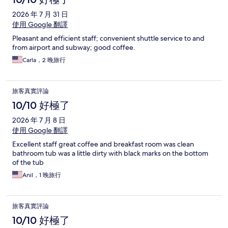
2026 年 7 月 31 日
使用 Google 翻譯
Pleasant and efficient staff; convenient shuttle service to and
from airport and subway; good coffee.
Carla，2 晚旅行
旅客真實評論
10/10 好極了
2026 年 7 月 8 日
使用 Google 翻譯
Excellent staff great coffee and breakfast room was clean
bathroom tub was a little dirty with black marks on the bottom
of the tub
Anil，1 晚旅行
旅客真實評論
10/10 好極了