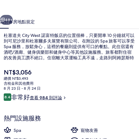
諾
一個
下一個
富
49+
簡介
客房
地點
規定
特
杜塞道夫 City West 諾富特飯店的位置很棒，只要開車 10 分鐘就可以
飯
到可尼沙里和杜塞爾多夫展覽有限公司。在附設的 Spa 旅客可以享受
店
Spa 服務，放鬆身心，這裡的餐廳則提供有可口的餐點。此住宿還有
酒吧/酒廊、健身俱樂部和健身中心等其他設施服務。旅客都對住宿
的
的友善員工讚不絕口。住宿離大眾運輸工具不遠，走路到阿姆瑟斯特
恩地鐵站只要 3 分鐘，到普林森大道地鐵站也只要 5 分鐘。
相
目
NT$3,056
片
前
總價 NT$3,493
的
含稅金和其他費用
集
會議設施
價
8 月 23 日 - 8 月 24 日
格
評
非常好
8.4
查看 984 則評論
是
8.4 分，滿分 10 分，
論
NT$3,056
熱門設施服務
Spa
寵物友善