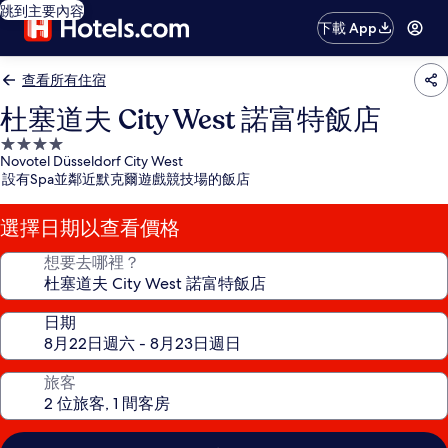
跳到主要內容
下載 App
查看所有住宿
杜塞道夫 City West 諾富特飯店
4.0
Novotel Düsseldorf City West
星
設有Spa並鄰近默克爾遊戲競技場的飯店
級
住
選擇日期以查看價格
宿
想要去哪裡？
日期
旅客