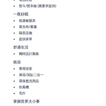
熨斗/熨衣板 (應要求提供)
一夜好眠
低過敏寢具
遮光布/窗簾
隔音設施
提供床單
舒適生活
獨特設計風格
衛浴
專用浴室
淋浴/浴缸二合一
環保盥洗用品
吹風機
毛巾
掌握世界大小事