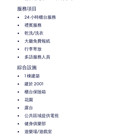
服務項目
24 小時櫃台服務
禮賓服務
乾洗/洗衣
大廳免費報紙
行李寄放
多語服務人員
綜合設施
1 棟建築
建於 2001
櫃台保險箱
花園
露台
公共區域提供電視
健身俱樂部
遊樂場/遊戲室