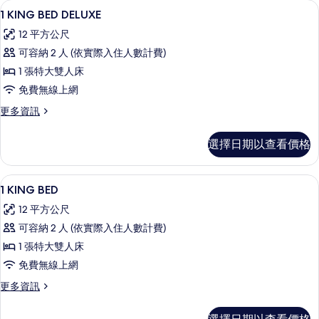
免費迷你吧、客房內保險箱、書桌、隔
顯
4
情
1 KING BED DELUXE
示
12 平方公尺
1
可容納 2 人 (依實際入住人數計費)
KING
1 張特大雙人床
BED
免費無線上網
DELUXE
的
更
更多資訊
多
所
1
選擇日期以查看價格
有
KING
BED
相
DELUXE
免費迷你吧、客房內保險箱、書桌、隔
顯
片
3
的
1 KING BED
示
詳
12 平方公尺
情
1
可容納 2 人 (依實際入住人數計費)
KING
1 張特大雙人床
BED
免費無線上網
的
所
更
更多資訊
多
有
1