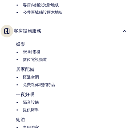
客房內鋪設光滑地板
公共區域鋪設硬木地板
客房設施服務
娛樂
55 吋電視
數位電視頻道
居家配備
恆溫空調
免費迷你吧招待品
一夜好眠
隔音設施
提供床單
衛浴
專用浴室