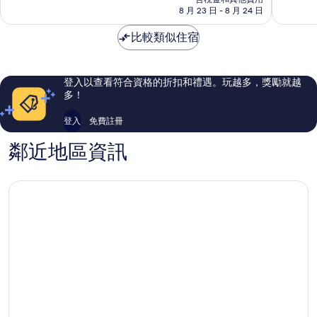
分，
分，
格
8 月 23 日 - 8 月 24 日
海
太
有
為
因
棒
夠
NT$2,788
比較類似住宿
了，
讚，
912
1,007
則
則
評
評
登入以查看符合資格的折扣和禮遇。玩越多，獎勵就越
論
論
多！
登入
免費註冊
鄰近地區資訊