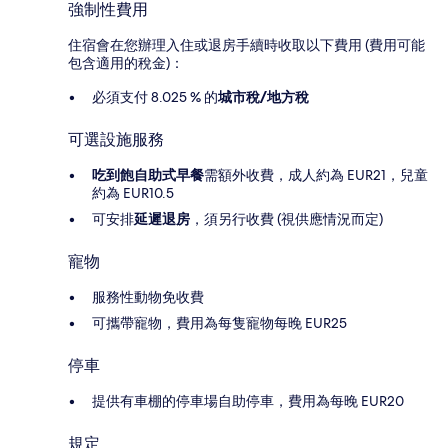
強制性費用
住宿會在您辦理入住或退房手續時收取以下費用 (費用可能
包含適用的稅金)：
必須支付 8.025 % 的
城市稅/地方稅
可選設施服務
吃到飽自助式早餐
需額外收費，成人約為 EUR21，兒童
約為 EUR10.5
可安排
延遲退房
，須另行收費 (視供應情況而定)
寵物
服務性動物免收費
可攜帶寵物，費用為每隻寵物每晚 EUR25
停車
提供有車棚的停車場自助停車，費用為每晚 EUR20
規定