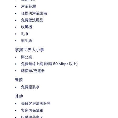
淋浴花灑
僅提供淋浴設備
免費盥洗用品
吹風機
毛巾
衛生紙
掌握世界大小事
辦公桌
免費無線上網 (網速 50 Mbps 以上)
轉接頭/充電器
餐飲
免費瓶裝水
其他
每日客房清潔服務
客房內保險箱
行動鑰匙房卡