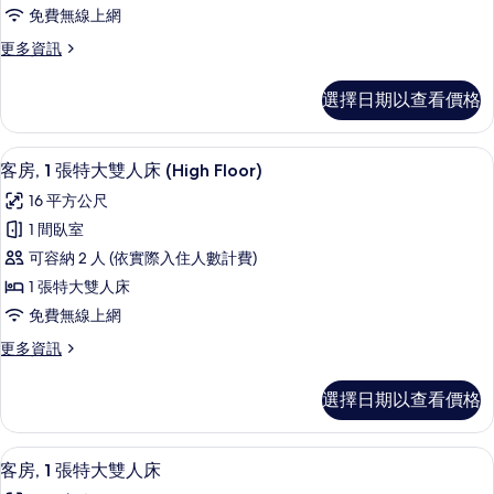
房,
有
Floor)
免費無線上網
的
1
相
詳
更
更多資訊
張
片
情
多
特
豪
選擇日期以查看價格
華
大
客
雙
房,
免費迷你吧、客房內保險箱、書桌、隔
顯
8
1
人
客房, 1 張特大雙人床 (High Floor)
示
張
床
16 平方公尺
特
客
的
大
1 間臥室
房,
雙
所
可容納 2 人 (依實際入住人數計費)
人
1
有
床
1 張特大雙人床
張
的
相
免費無線上網
詳
特
片
情
更
更多資訊
大
多
雙
客
選擇日期以查看價格
房,
人
1
床
張
免費迷你吧、客房內保險箱、書桌、隔
顯
6
特
(High
客房, 1 張特大雙人床
示
大