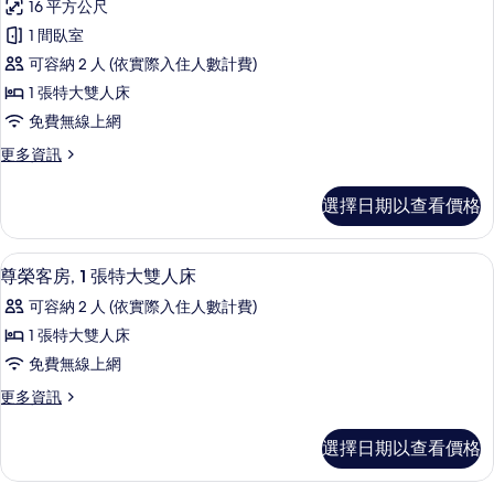
Floor)
16 平方公尺
雙
客
的
人
1 間臥室
房,
床
所
可容納 2 人 (依實際入住人數計費)
(High
1
有
Floor)
1 張特大雙人床
張
相
的
免費無線上網
詳
特
片
情
更
更多資訊
大
多
雙
客
選擇日期以查看價格
房,
人
1
床
張
尊榮客房, 1 張特大雙人床 | 免費迷
顯
7
特
的
尊榮客房, 1 張特大雙人床
示
大
所
可容納 2 人 (依實際入住人數計費)
雙
尊
有
人
1 張特大雙人床
榮
床
相
免費無線上網
的
客
片
詳
更
更多資訊
房,
情
多
1
尊
選擇日期以查看價格
榮
張
客
特