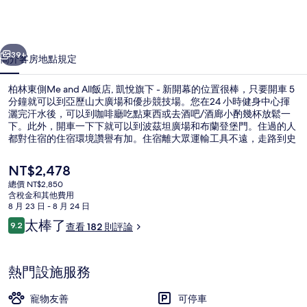
and
All
飯
一個
下一個
39+
簡介
客房
地點
規定
店,
凱
柏林東側Me and All飯店, 凱悅旗下 - 新開幕的位置很棒，只要開車 5
分鐘就可以到亞歷山大廣場和優步競技場。您在24 小時健身中心揮
悅
灑完汗水後，可以到咖啡廳吃點東西或去酒吧/酒廊小酌幾杯放鬆一
下。此外，開車一下下就可以到波茲坦廣場和布蘭登堡門。住過的人
旗
都對住宿的住宿環境讚譽有加。住宿離大眾運輸工具不遠，走路到史
特勞斯伯格廣場地鐵站只要 12 分鐘。
下
目
NT$2,478
-
前
總價 NT$2,850
的
新
含稅金和其他費用
住宿內酒吧
價
8 月 23 日 - 8 月 24 日
開
格
評
太棒了
9.2
查看 182 則評論
是
9.2 分，滿分 10 分，
論
幕
NT$2,478
的
熱門設施服務
相
寵物友善
可停車