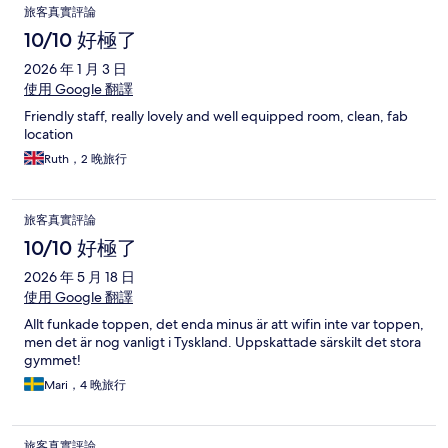
旅客真實評論
10/10 好極了
2026 年 1 月 3 日
使用 Google 翻譯
Friendly staff, really lovely and well equipped room, clean, fab
location
Ruth，2 晚旅行
旅客真實評論
10/10 好極了
2026 年 5 月 18 日
使用 Google 翻譯
Allt funkade toppen, det enda minus är att wifin inte var toppen,
men det är nog vanligt i Tyskland. Uppskattade särskilt det stora
gymmet!
Mari，4 晚旅行
旅客真實評論