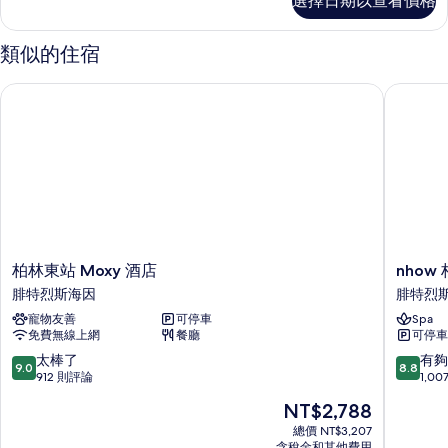
選擇日期以查看價格
相
KING
BED
片
的
類似的住宿
詳
情
柏林東站 Moxy 酒店
nhow 
柏
nhow
柏林東站 Moxy 酒店
nhow
林
柏
腓特烈斯海因
腓特烈
東
林
寵物友善
可停車
Spa
站
飯
免費無線上網
餐廳
可停車
Moxy
店
酒
腓
9.0
8.8
太棒了
有夠
9.0
8.8
店
特
分，
分，
912 則評論
1,0
腓
烈
滿
滿
現
NT$2,788
特
斯
分
分
在
烈
海
10
10
總價 NT$3,207
價
斯
含稅金和其他費用
因