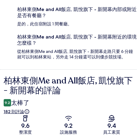
柏林東側Me and All飯店, 凱悅旗下 - 新開幕內部或附近
是否有餐廳？
是的，此住宿附設 1 間餐廳。
柏林東側Me and All飯店, 凱悅旗下 - 新開幕附近的環境
怎麼樣？
從柏林東側Me and All飯店, 凱悅旗下 - 新開幕走路只要 6 分鐘
就可以到柏林東站，另外走 14 分鐘還可以到優步競技場。
柏林東側Me and All飯店, 凱悅旗下
評
- 新開幕的評論
論
太棒了
9.2
182 則評論
9.6
9.2
9.4
整潔度
設施服務
員工素質