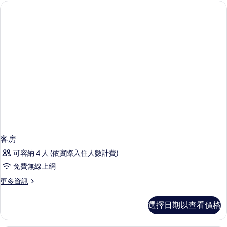
房,
1
大
張
雙
特
人
大
雙
床
人
的
床
的
所
詳
有
情
相
片
客房
可容納 4 人 (依實際入住人數計費)
免費無線上網
更
更多資訊
多
客
選擇日期以查看價格
房
的
詳