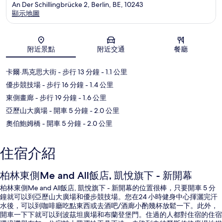
An Der Schillingbrücke 2, Berlin, BE, 10243
顯示地圖
地圖
附近景點
附近交通
餐廳
卡爾·馬克思大街
- 步行 13 分鐘
- 1.1 公里
優步競技場
- 步行 16 分鐘
- 1.4 公里
東側畫廊
- 步行 19 分鐘
- 1.6 公里
亞歷山大廣場
- 開車 5 分鐘
- 2.0 公里
奧伯鮑姆橋
- 開車 5 分鐘
- 2.0 公里
住宿介紹
柏林東側Me and All飯店, 凱悅旗下 - 新開幕
柏林東側Me and All飯店, 凱悅旗下 - 新開幕的位置很棒，只要開車 5 分
鐘就可以到亞歷山大廣場和優步競技場。您在24 小時健身中心揮灑完汗
水後，可以到咖啡廳吃點東西或去酒吧/酒廊小酌幾杯放鬆一下。此外，
開車一下下就可以到波茲坦廣場和布蘭登堡門。住過的人都對住宿的住宿