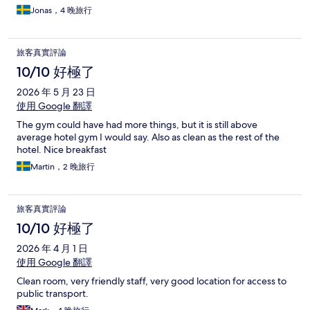
Jonas，4 晚旅行
旅客真實評論
10/10 好極了
2026 年 5 月 23 日
使用 Google 翻譯
The gym could have had more things, but it is still above
average hotel gym I would say. Also as clean as the rest of the
hotel. Nice breakfast
Martin，2 晚旅行
旅客真實評論
10/10 好極了
2026 年 4 月 1 日
使用 Google 翻譯
Clean room, very friendly staff, very good location for access to
public transport.