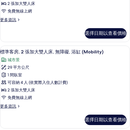
房,
和
發
2 張加大雙人床
1
2
床
免費無線上網
張
張
(Water
沙
更
更多資訊
加
發
View)
多
床
大
標
的
(Water
選擇日期以查看價格
準
雙
View)
所
客
的
人
有
房,
詳
客房內保險箱、書桌、隔音、熨斗/熨
顯
5
2
床
標準客房, 2 張加大雙人床, 無障礙, 浴缸 (Mobility)
相
情
示
張
的
城市景
片
加
標
所
大
29 平方公尺
準
雙
有
1 間臥室
人
客
相
床
可容納 4 人 (依實際入住人數計費)
房,
的
片
2 張加大雙人床
詳
2
免費無線上網
情
張
更
更多資訊
加
多
大
標
選擇日期以查看價格
準
雙
客