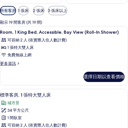
可
所有客房
1 張床
2 張床
3 張床以上
用
的
顯示 19 間客房 (共 19 間)
客
客房內保險箱、書桌、隔音、熨斗/熨
顯
6
Room, 1 King Bed, Accessible, Bay View (Roll-In Shower)
房
示
篩
可容納 2 人 (依實際入住人數計費)
Room,
選
1 張特大雙人床
1
條
免費無線上網
King
件
Bed,
更
更多資訊
多
Accessible,
Room,
Bay
選擇日期以查看價格
1
View
King
Bed,
(Roll-
客房內保險箱、書桌、隔音、熨斗/熨
顯
5
Accessible,
標準客房, 1 張特大雙人床
In
示
Bay
Shower)
城市景
View
標
的
(Roll-
34 平方公尺
準
In
所
1 間臥室
Shower)
客
有
的
可容納 2 人 (依實際入住人數計費)