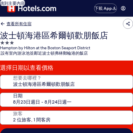
跳到主要內容
下載 App
查看所有住宿
波士頓海港區希爾頓歡朋飯店
3.0
Hampton by Hilton at the Boston Seaport District
星
設有室內游泳池並鄰近波士頓弗林郵輪港的飯店
級
住
選擇日期以查看價格
宿
想要去哪裡？
日期
旅客