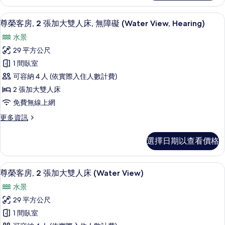
In
客
View,
人
房,
Shower)
Roll-
客房內保險箱、書桌、隔音、熨斗/熨
顯
3
2
床,
尊榮客房, 2 張加大雙人床, 無障礙 (Water View, Hearing)
的
In
示
張
Shower)
無
水景
所
加
尊
的
障
大
29 平方公尺
有
詳
榮
雙
情
礙
1 間臥室
相
人
客
(Hearing)
床,
可容納 4 人 (依實際入住人數計費)
片
房,
無
的
2 張加大雙人床
障
2
所
免費無線上網
礙
張
(Hearing)
有
更
更多資訊
加
的
相
多
詳
大
尊
片
情
選擇日期以查看價格
榮
雙
客
人
房,
客房內保險箱、書桌、隔音、熨斗/熨
顯
3
2
床,
尊榮客房, 2 張加大雙人床 (Water View)
示
張
無
水景
加
尊
障
大
29 平方公尺
榮
雙
礙
1 間臥室
人
客