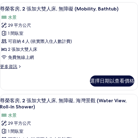
人
房,
客房內保險箱、書桌、隔音、熨斗/熨
顯
3
2
床,
尊榮客房, 2 張加大雙人床, 無障礙 (Mobility, Bathtub)
示
張
無
水景
加
尊
障
大
29 平方公尺
榮
雙
礙,
1 間臥室
人
客
浴
床,
可容納 4 人 (依實際入住人數計費)
房,
無
缸
2 張加大雙人床
障
2
(Mobility)
免費無線上網
礙,
張
浴
的
更
更多資訊
加
缸
所
多
(Mobility)
大
尊
有
的
選擇日期以查看價格
榮
雙
詳
相
客
情
人
房,
片
客房內保險箱、書桌、隔音、熨斗/熨
顯
3
2
床,
尊榮客房, 2 張加大雙人床, 無障礙, 海灣景觀 (Water View,
示
張
Roll-In Shower)
無
加
尊
水景
障
大
榮
雙
29 平方公尺
礙
人
客
1 間臥室
(Mobility,
床,
房,