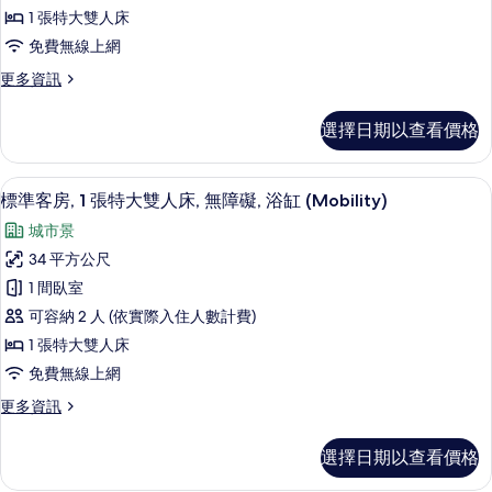
房,
詳
相
1 張特大雙人床
情
1
片
免費無線上網
張
更
更多資訊
特
多
大
標
選擇日期以查看價格
準
雙
客
人
房,
客房內保險箱、書桌、隔音、熨斗/熨
顯
5
1
床
標準客房, 1 張特大雙人床, 無障礙, 浴缸 (Mobility)
示
張
的
城市景
特
標
所
大
34 平方公尺
準
雙
有
1 間臥室
人
客
相
床
可容納 2 人 (依實際入住人數計費)
房,
的
片
1 張特大雙人床
詳
1
免費無線上網
情
張
更
更多資訊
特
多
大
標
選擇日期以查看價格
準
雙
客