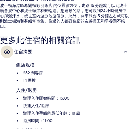
波士頓海港區希爾頓歡朋飯店 的位置很方便，走路 15 分鐘就可以到波士
頓會展中心和波士頓弗林郵輪港。想運動的話，您可以到24 小時健身中
心揮灑汗水，或去室內游泳池游個泳。此外，開車只要 5 分鐘左右就可以
到波士頓港和芬紐堂市集。住過的人都對住宿的友善員工和早餐讚不絕
口。
更多此住宿的相關資訊
住宿摘要
飯店規模
252 間客房
14 層樓
入住/退房
辦理入住開始時間：15:00
快速入住/退房
辦理入住手續的最低年齡：18 歲
退房時間：11:00