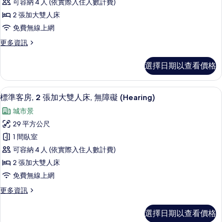
無
Bathtub)
可容納 4 人 (依實際入住人數計費)
障
2
的
2 張加大雙人床
礙
張
所
(Mobility,
免費無線上網
加
Bathtub)
有
更
更多資訊
的
大
多
相
詳
尊
雙
情
片
選擇日期以查看價格
榮
人
客
床,
房,
客房內保險箱、書桌、隔音、熨斗/熨
顯
5
2
標準客房, 2 張加大雙人床, 無障礙 (Hearing)
無
示
張
城市景
障
加
標
大
29 平方公尺
礙,
準
雙
1 間臥室
海
人
客
床,
可容納 4 人 (依實際入住人數計費)
灣
房,
無
2 張加大雙人床
景
障
2
免費無線上網
礙,
觀
張
海
(Water
更
更多資訊
加
灣
多
View,
景
大
標
觀
Roll-
選擇日期以查看價格
準
雙
(Water