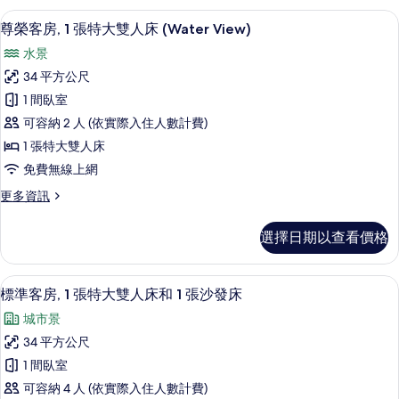
人
房,
客房內保險箱、書桌、隔音、熨斗/熨
顯
3
1
床,
尊榮客房, 1 張特大雙人床 (Water View)
示
張
無
水景
特
尊
障
大
34 平方公尺
榮
雙
礙,
1 間臥室
人
客
浴
床,
可容納 2 人 (依實際入住人數計費)
房,
無
缸
1 張特大雙人床
障
1
(Mobility)
免費無線上網
礙,
張
浴
的
更
更多資訊
特
缸
所
多
(Mobility)
大
尊
有
的
選擇日期以查看價格
榮
雙
詳
相
客
情
人
房,
片
49-吋平面電視、有線頻道、電視
顯
5
1
床
標準客房, 1 張特大雙人床和 1 張沙發床
示
張
(Water
城市景
特
標
View)
大
34 平方公尺
準
雙
的
1 間臥室
人
客
所
床
可容納 4 人 (依實際入住人數計費)