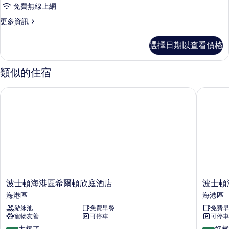
礙,
景
免費無線上網
海
特
觀
灣
更
更多資訊
大
景
多
(Roll-
雙
觀
客
In
選擇日期以查看價格
(Roll-
房,
人
Shower)
In
1
床,
Shower)
的
張
類似的住宿
的
特
無
所
詳
大
障
波士頓海港區希爾頓欣庭酒店
波士頓海
有
情
雙
礙
人
相
床,
(Hearing)
片
無
的
障
礙
所
(Hearing)
有
的
詳
相
情
波
波
片
波士頓海港區希爾頓欣庭酒店
波士頓
士
士
海港區
海港區
頓
頓
游泳池
免費早餐
免費早
海
海
寵物友善
可停車
可停車
港
港
區
區
9.2
9.4
太棒了
好極