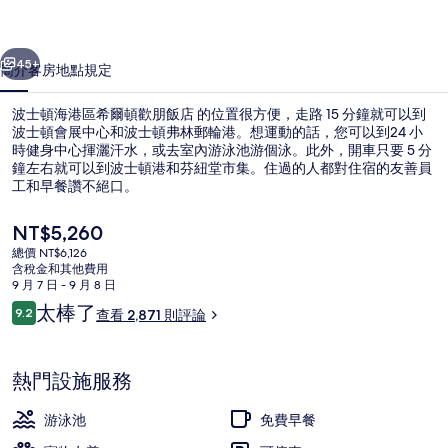
希
一個
下一個
爾
45+
簡介
客房
地點
規定
頓
波士頓海港區希爾頓歡朋飯店 的位置很方便，走路 15 分鐘就可以到
歡
波士頓會展中心和波士頓弗林郵輪港。想運動的話，您可以到24 小
時健身中心揮灑汗水，或去室內游泳池游個泳。此外，開車只要 5 分
朋
鐘左右就可以到波士頓港和芬紐堂市集。住過的人都對住宿的友善員
飯
工和早餐讚不絕口。
店
目
NT$5,260
前
的
總價 NT$6,126
的
含稅金和其他費用
外觀
相
價
9 月 7 日 - 9 月 8 日
格
評
太棒了
片
9.2
查看 2,871 則評論
是
9.2 分，滿分 10 分，
論
NT$5,260
集
熱門設施服務
游泳池
免費早餐