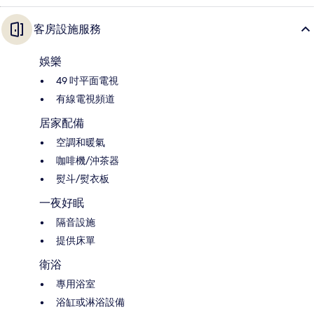
客房設施服務
娛樂
49 吋平面電視
有線電視頻道
居家配備
空調和暖氣
咖啡機/沖茶器
熨斗/熨衣板
一夜好眠
隔音設施
提供床單
衛浴
專用浴室
浴缸或淋浴設備