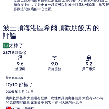
從波士頓海港區希爾頓歡朋飯店 走路只要 10 分鐘就可以到波士
頓會展中心，另外走 6 分鐘還可以到波士頓弗林郵輪港。旅客很
喜歡這間飯店的中心位置。
波士頓海港區希爾頓歡朋飯店 的
評
評論
論
太棒了
9.2
2,871 則評論
9.6
9.0
9.2
整潔度
設施服務
員工素質
評
旅客真實評論
論
10/10 好極了
2025 年 3 月 24 日
房間乾淨整潔 大廳還有提供一次性餐具供房客使用 大廳有24小時
的免費咖啡供應 充電插座 房客可使用大廳的休息區
YA CHI，4 晚旅行