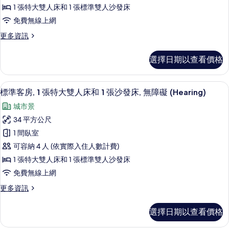
房,
有
(Water
1 張特大雙人床和 1 張標準雙人沙發床
View)
1
相
免費無線上網
的
張
片
詳
更
更多資訊
特
情
多
大
標
選擇日期以查看價格
準
雙
客
人
房,
49-吋平面電視、有線頻道、電視
顯
6
1
床
標準客房, 1 張特大雙人床和 1 張沙發床, 無障礙 (Hearing)
示
張
和
城市景
特
標
1
大
34 平方公尺
準
雙
張
1 間臥室
人
客
沙
床
可容納 4 人 (依實際入住人數計費)
房,
和
發
1 張特大雙人床和 1 張標準雙人沙發床
1
1
床
免費無線上網
張
張
沙
的
更
更多資訊
特
發
所
多
床
大
標
有
的
選擇日期以查看價格
準
雙
詳
相
客
情