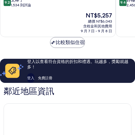
9.2
9.4
希
凱
分，
分，
1,534 則評論
2,4
爾
悅
滿
滿
現
NT$5,257
頓
嘉
分
分
在
欣
軒
10
10
總價 NT$6,043
價
庭
含稅金和其他費用
酒
分，
分，
格
9 月 7 日 - 9 月 8 日
酒
店
太
好
為
店
海
棒
極
NT$5,257
比較類似住宿
海
港
了，
了，
港
區
1,534
2,456
區
則
則
評
評
登入以查看符合資格的折扣和禮遇。玩越多，獎勵就越
論
論
多！
登入
免費註冊
鄰近地區資訊