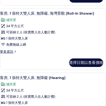
View,
Queen
Beds,
Hearing)
客房內保險箱、書桌、隔音、熨斗/熨
顯
3
Accessible
客房, 1 張特大雙人床, 無障礙, 海灣景觀 (Roll-In Shower)
的
示
(Water
城市景
所
View,
客
Hearing)
34 平方公尺
有
房,
的
可容納 2 人 (依實際入住人數計費)
相
詳
1
情
1 張特大雙人床
片
張
免費無線上網
特
更
更多資訊
大
多
雙
客
選擇日期以查看價格
房,
人
1
床,
張
客房內保險箱、書桌、隔音、熨斗/熨
顯
5
特
無
客房, 1 張特大雙人床, 無障礙 (Hearing)
示
大
障
城市景
雙
客
礙,
人
34 平方公尺
房,
床,
海
可容納 2 人 (依實際入住人數計費)
無
1
灣
障
1 張特大雙人床
張