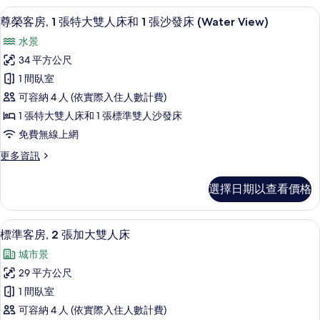
人
房,
片
尊榮客房, 1 張特大雙人床和 1 張沙發床 
顯
5
1
床
尊榮客房, 1 張特大雙人床和 1 張沙發床 (Water View)
示
張
和
水景
特
尊
1
大
34 平方公尺
榮
雙
張
1 間臥室
人
客
沙
床
可容納 4 人 (依實際入住人數計費)
房,
和
發
1 張特大雙人床和 1 張標準雙人沙發床
1
1
床,
免費無線上網
張
張
沙
無
更
更多資訊
特
發
障
多
床,
大
尊
礙
無
選擇日期以查看價格
榮
雙
障
(Hearing)
客
礙
人
房,
的
(Hearing)
客房內保險箱、書桌、隔音、熨斗/熨
顯
5
1
床
標準客房, 2 張加大雙人床
的
所
示
張
詳
和
城市景
有
特
標
情
1
大
29 平方公尺
相
準
雙
張
1 間臥室
片
人
客
沙
床
可容納 4 人 (依實際入住人數計費)