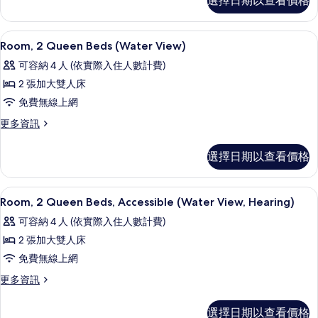
選擇日期以查看價格
榮
所
客
有
房,
客房內保險箱、書桌、隔音、熨斗/熨
顯
14
無
Room, 2 Queen Beds (Water View)
相
示
障
可容納 4 人 (依實際入住人數計費)
片
礙
Room,
(2Queen&SofaBed,WaterView,RollinShower)
2 張加大雙人床
2
的
免費無線上網
Queen
詳
情
Beds
更
更多資訊
多
(Water
Room,
View)
選擇日期以查看價格
2
的
Queen
Beds
所
客房內保險箱、書桌、隔音、熨斗/熨
顯
18
(Water
Room, 2 Queen Beds, Accessible (Water View, Hearing)
有
示
View)
可容納 4 人 (依實際入住人數計費)
的
相
Room,
詳
2 張加大雙人床
片
2
情
免費無線上網
Queen
Beds,
更
更多資訊
多
Accessible
Room,
(Water
選擇日期以查看價格
2