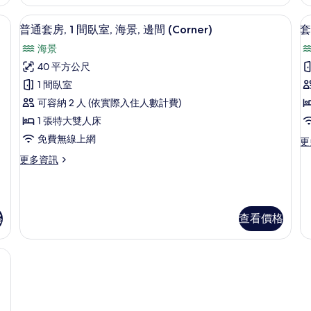
所
2
1
張
張
1 間臥室、高級寢具、羽絨被、記憶床墊
有
普通套房, 1 間臥室, 海景, 邊間 (Cor
顯
8
單
特
普通套房, 1 間臥室, 海景, 邊間 (Corner)
套
相
示
人
大
海景
床,
雙
片
普
海
人
40 平方公尺
通
房
景
床,
1 間臥室
的
海
1
套
詳
景
可容納 2 人 (依實際入住人數計費)
房,
情
的
1 張特大雙人床
詳
1
免費無線上網
情
更
更
間
多
更
更多資訊
(
臥
套
多
房,
室,
普
1
通
海
間
套
臥
景,
格
查看價格
房,
室
1
邊
(C
間
記憶床墊
間
的
臥
詳
(Corner)
室,
情
海
的
景,
所
邊