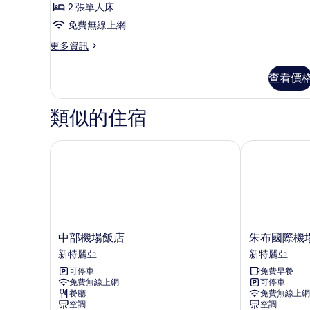
2 張單人床
的
2
詳
免費無線上網
張
情
更
更多資訊
單
多
人
客
查看價
房,
床
2
的
張
類似的住宿
單
所
人
有
床
中部機場飯店
朱布國際機場 1
相
的
詳
片
情
中
朱
中部機場飯店
朱布國際機場 
部
布
新特麗亞
新特麗亞
機
國
可停車
免費早餐
場
際
免費無線上網
可停車
飯
機
餐廳
免費無線上網
店
場
空調
空調