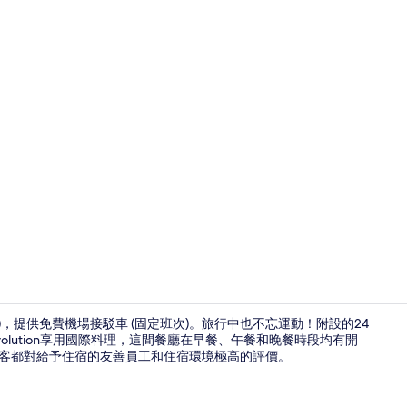
早餐，供應
英里)，提供免費機場接駁車 (固定班次)。旅行中也不忘運動！附設的24
lution享用國際料理，這間餐廳在早餐、午餐和晚餐時段均有開
旅客都對給予住宿的友善員工和住宿環境極高的評價。
外觀