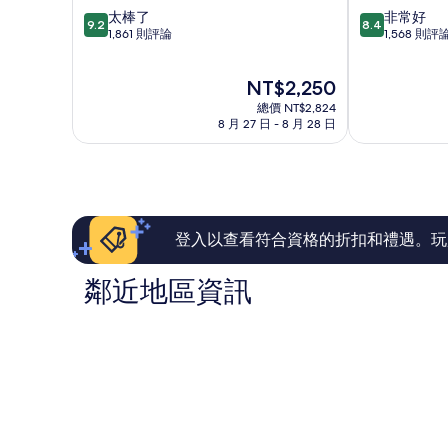
新
1
9.2
8.4
太棒了
非常好
特
號
9.2
8.4
分，
分，
1,861 則評論
1,568 則評
麗
東
滿
滿
亞
橫
分
分
INN
現
NT$2,250
10
10
新
在
分，
分，
總價 NT$2,824
特
價
太
非
8 月 27 日 - 8 月 28 日
麗
格
棒
常
亞
為
了，
好，
NT$2,250
1,861
1,568
則
則
評
評
論
論
登入以查看符合資格的折扣和禮遇。玩
鄰近地區資訊