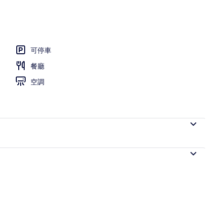
景觀、每日營業
可停車
餐廳
空調