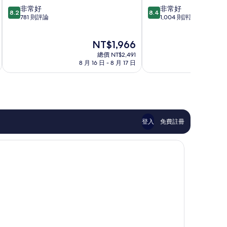
春
2
8.2
8.4
非常好
非常好
陽
號
8.2
8.4
分，
分，
781 則評論
1,004 則評論
飯
東
滿
滿
店
橫
分
分
Tokoname
INN
現
NT$1,966
10
10
新
在
分，
分，
總價 NT$2,491
特
價
非
非
8 月 16 日 - 8 月 17 日
8 月
麗
格
常
常
亞
為
好，
好，
NT$1,966
781
1,004
則
則
評
評
論
論
登入
免費註冊