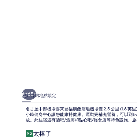
機
場
喜
來
登
福
朋
飯
店
的
65+
簡介
客房
地點
規定
相
名古屋中部機場喜來登福朋飯店離機場僅 2.5 公里 (1.6 
片
小時健身中心讓您能維持健康。運動完補充營養，可以到Evo
放。此住宿還有酒吧/酒廊和點心吧/輕食店等特色設施。
集
評
太棒了
9.2
9.2 分，滿分 10 分，