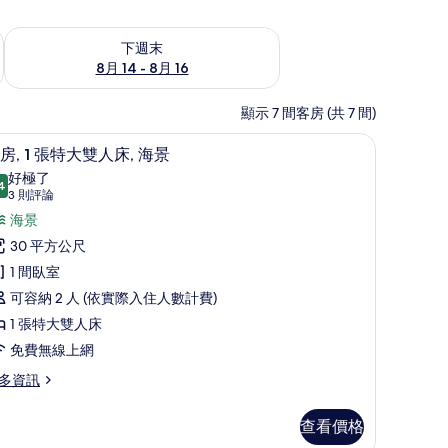
查看下週末 (8月 14 - 8月 16) 的供應情況
下週末
8月 14 - 8月 16
顯示 7 間客房 (共 7 間)
墊
1 間臥室、高級寢具、羽絨被、記憶床墊
顯
8
房, 1 張特大雙人床, 海景
示
好極了
4
9.4 分，滿分 10 分
客
(3
3 則評論
則
,
海景
評
30 平方公尺
論)
張
1 間臥室
特
可容納 2 人 (依實際入住人數計費)
大
1 張特大雙人床
雙
免費無線上網
人
多資訊
,
海
查看價格