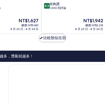
凱
8.6
有夠讚
富
8.6
分，
論
1,000 則評論
飯
滿
店
分
新
現
現
NT$1,627
NT$1,942
10
特
在
在
分，
總價 NT$1,881
麗
總價 NT$2,218
價
價
有
8 月 23 日 - 8 月 24 日
8 月 23 日 - 8 月 24 日
亞
格
格
夠
為
為
讚，
比較類似住宿
NT$1,627
NT$1,942
1,000
則
評
論
越多，獎勵就越多！