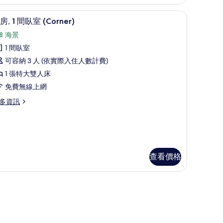
景
ner) | 1 間臥室、高級寢具、羽絨被、記憶床墊
的
套房, 1 間臥室 (Corner) | 起居區 | 50-吋
顯
6
房, 1 間臥室 (Corner)
所
示
海景
有
套
1 間臥室
相
,
可容納 3 人 (依實際入住人數計費)
片
1 張特大雙人床
間
免費無線上網
臥
多資訊
室
Corner)
的
所
有
查看價格
相
orner)
片