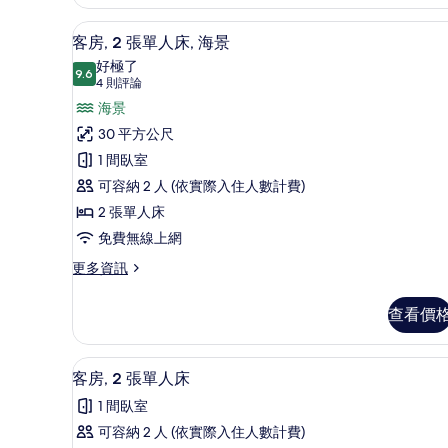
所
特
有
客房, 2 張單人床, 海景 | 
顯
大
10
客房, 2 張單人床, 海景
雙
相
示
好極了
人
9.6
片
9.6 分，滿分 10 分
客
(4
4 則評論
床
的
則
房,
海景
詳
評
2
30 平方公尺
情
論)
張
1 間臥室
單
可容納 2 人 (依實際入住人數計費)
人
2 張單人床
床,
免費無線上網
海
更
更多資訊
多
景
客
的
查看價
房,
所
2
張
有
1 間臥室、高級寢具、羽絨被、
顯
6
單
客房, 2 張單人床
相
示
人
1 間臥室
床,
片
客
海
可容納 2 人 (依實際入住人數計費)
房,
景