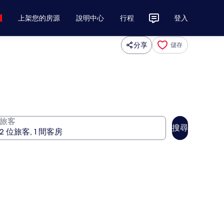
上架您的房源
說明中心
行程
登入
分享
儲存
旅客
搜尋