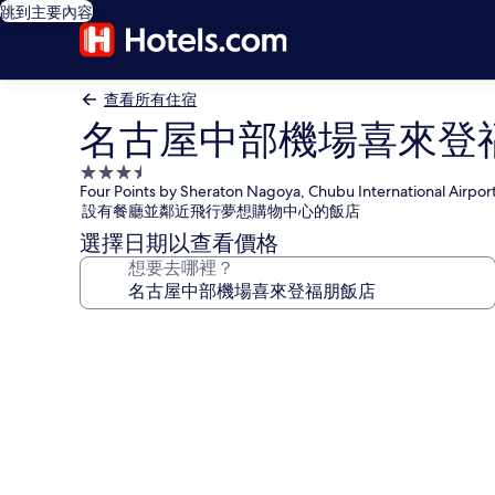
跳到主要內容
查看所有住宿
名古屋中部機場喜來登
3.5
Four Points by Sheraton Nagoya, Chubu International Airpor
星
設有餐廳並鄰近飛行夢想購物中心的飯店
級
選擇日期以查看價格
住
想要去哪裡？
宿
名
古
屋
中
部