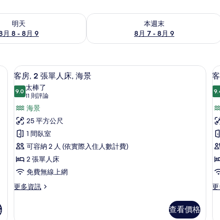
8 - 8月 9) 的供應情況
查看本週末 (8月 7 - 8月 9) 的供應情況
明天
本週末
8月 8 - 8月 9
8月 7 - 8月 9
記憶床墊
1 間臥室、高級寢具、羽絨被、記憶床
顯
8
客房, 2 張單人床, 海景
客
示
太棒了
9.0
9.
9.0 分，滿分 10 分
客
(11
11 則評論
則
房,
海景
房
評
2
1
25 平方公尺
論)
張
1 間臥室
單
可容納 2 人 (依實際入住人數計費)
人
2 張單人床
床,
免費無線上網
海
更
更
更多資訊
更
多
多
景
床
客
客
的
格
查看價格
房,
房,