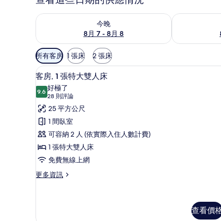
查看今晚 (8月 7 - 8月 8) 的供應情況
查看明天 (8月 
今晚
8月 7 - 8月 8
可
所有客房
1 張床
2 張床
用
1 間臥室、高級寢具、羽絨被、
顯
的
10
客房, 1 張特大雙人床
示
客
好極了
9.6
房
9.6 分，滿分 10 分
客
(28
28 則評論
篩
則
房,
25 平方公尺
選
評
1
1 間臥室
條
論)
張
可容納 2 人 (依實際入住人數計費)
件
特
1 張特大雙人床
大
免費無線上網
雙
更
更多資訊
多
人
客
床
房,
的
1
查看價
張