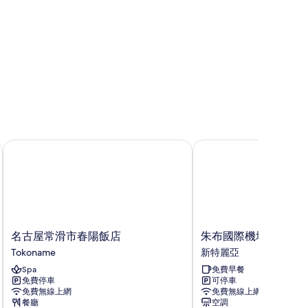
名古屋常滑市春陽飯店
朱布國際機場 2 號東橫 I
名
朱
名古屋常滑市春陽飯店
朱布國際機場 2 號東橫
古
布
Tokoname
新特麗亞
屋
國
Spa
免費早餐
常
際
免費停車
可停車
滑
機
免費無線上網
免費無線上網
市
場
餐廳
空調