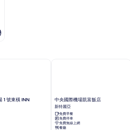
間
有
(Corner)
相
的
詳
片
情
格
 號東橫 INN
中央國際機場凱富飯店
中
1 號東橫 INN
中央國際機場凱富飯店
央
新特麗亞
國
免費早餐
際
免費停車
機
免費無線上網
場
餐廳