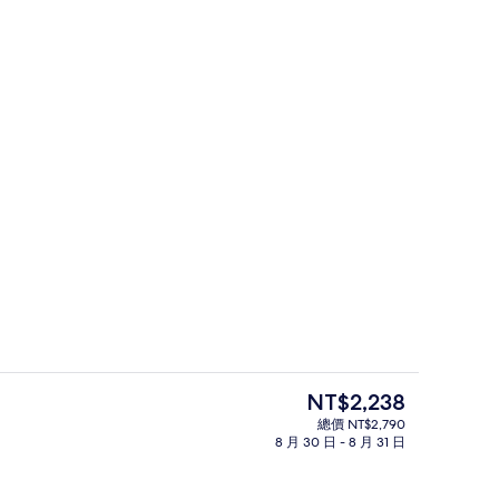
午餐和晚餐
啤酒屋、海洋景觀、每日營業
目
NT$2,238
前
總價 NT$2,790
的
8 月 30 日 - 8 月 31 日
客房, 2 張單人床, 海景 | 1 間臥室
價
格
是