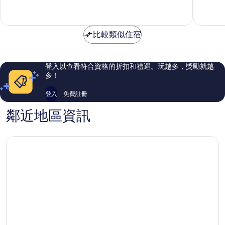
式
飯
10
10
公
店
分，
分，
寓
Tomigu
非
非
Tomigusuku
比較類似住宿
常
常
好，
好，
65
295
則
則
登入以查看符合資格的折扣和禮遇。玩越多，獎勵就越
評
評
多！
論
論
登入
免費註冊
鄰近地區資訊