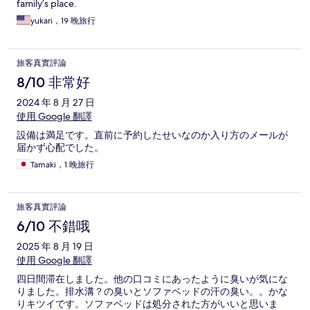
family’s place.
yukari，19 晚旅行
旅客真實評論
8/10 非常好
2024 年 8 月 27 日
使用 Google 翻譯
設備は満足です。直前に予約したせいなのか入り方のメールが
届かず心配でした。
Tamaki，1 晚旅行
旅客真實評論
6/10 不錯哦
2025 年 8 月 19 日
使用 Google 翻譯
四日間滞在しました。他の口コミにあったように臭いが気にな
りました。排水溝？の臭いとソファベッドの汗の臭い。。かな
りキツイです。ソファベッドは処分された方がいいと思いま