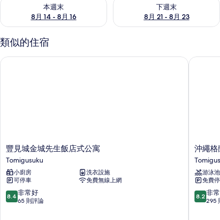
查看本週末 (8月 14 - 8月 16) 的供應情況
查看下週末 (8月 21 - 8月 23
本週末
下週末
8月 14 - 8月 16
8月 21 - 8月 23
類似的住宿
豐見城金城先生飯店式公寓
沖繩格蘭
豐
沖
豐見城金城先生飯店式公寓
沖繩格
見
繩
Tomigusuku
Tomigu
城
格
小廚房
洗衣設施
游泳池
金
蘭
可停車
免費無線上網
免費停
城
德
先
維
8.4
8.2
非常好
非常
8.4
8.2
生
尤
分，
分，
65 則評論
295
飯
花
滿
滿
店
園
分
分