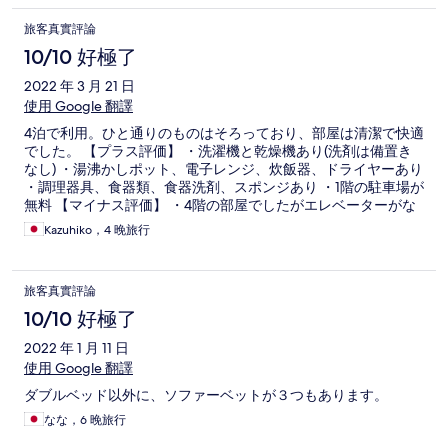
旅客真實評論
10/10 好極了
2022 年 3 月 21 日
使用 Google 翻譯
4泊で利用。ひと通りのものはそろっており、部屋は清潔で快適
でした。 【プラス評価】 ・洗濯機と乾燥機あり(洗剤は備置き
なし) ・湯沸かしポット、電子レンジ、炊飯器、ドライヤーあり
・調理器具、食器類、食器洗剤、スポンジあり ・1階の駐車場が
無料 【マイナス評価】 ・4階の部屋でしたがエレベーターがな
いので重い荷物があると大変かも。 ・テレビがものすごく小さ
Kazuhiko，4 晚旅行
い
旅客真實評論
10/10 好極了
2022 年 1 月 11 日
使用 Google 翻譯
ダブルベッド以外に、ソファーベットが３つもあります。
なな，6 晚旅行