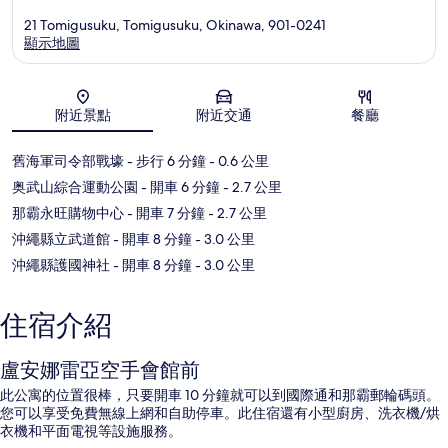
21 Tomigusuku, Tomigusuku, Okinawa, 901-0241
顯示地圖
地圖
附近景點
附近交通
餐廳
舊海軍司令部戰壕
- 步行 6 分鐘
- 0.6 公里
奥武山綜合運動公園
- 開車 6 分鐘
- 2.7 公里
那霸永旺購物中心
- 開車 7 分鐘
- 2.7 公里
沖繩縣立武道館
- 開車 8 分鐘
- 3.0 公里
沖繩縣護國神社
- 開車 8 分鐘
- 3.0 公里
住宿介紹
盧安娜雷亞空手會館前
此公寓的位置很棒，只要開車 10 分鐘就可以到國際通和那霸郵輪碼頭。
您可以享受免費無線上網和自助停車。此住宿還有小型廚房、洗衣機/烘
衣機和平面電視等設施服務。