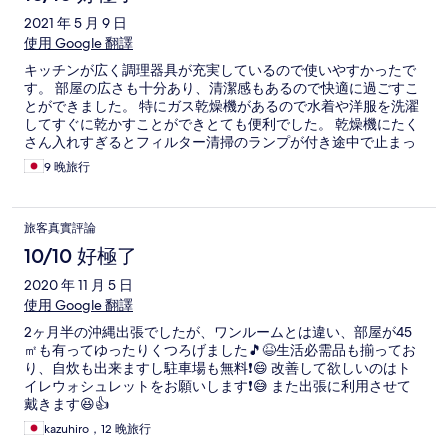
2021 年 5 月 9 日
使用 Google 翻譯
キッチンが広く調理器具が充実しているので使いやすかったで
す。 部屋の広さも十分あり、清潔感もあるので快適に過ごすこ
とができました。 特にガス乾燥機があるので水着や洋服を洗濯
してすぐに乾かすことができとても便利でした。 乾燥機にたく
さん入れすぎるとフィルター清掃のランプが付き途中で止まっ
てしまう時があるので気をつけてください。 車で5分以内にコ
9 晚旅行
ンビニやスーパーも何件かありとても過ごしやすいです。 Wi-Fi
のスピードも問題なくリモートワークも可能です。 大きなボウ
ルやお皿を追加していただけるとありがたいです。 また、ウォ
旅客真實評論
シュレットがあると非常に助かります。 エレベーターがないの
で大きな荷物がある方は少し大変かもしれません。 総括して非
10/10 好極了
常に良く快適な沖縄ライフが過ごせるのでおすすめです！
2020 年 11 月 5 日
使用 Google 翻譯
2ヶ月半の沖縄出張でしたが、ワンルームとは違い、部屋が45
㎡も有ってゆったりくつろげました🎵😆生活必需品も揃ってお
り、自炊も出来ますし駐車場も無料❗😄 改善して欲しいのはト
イレウォシュレットをお願いします❗😅 また出張に利用させて
戴きます😆👍
kazuhiro，12 晚旅行