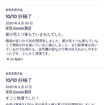
旅客真實評論
10/10 好極了
2020 年 6 月 30 日
使用 Google 翻譯
髪の毛１つ落ちていませんでした。
職場が近いので20日間滞在しました。髪の毛１つも落ちていな
くて掃除が行き届いていると感心しました。また駐車場も付い
ているのでお得かも。信号機の前なので車の出入れがしやすか
ったです。とにかく清潔です。
20 晚旅行
旅客真實評論
10/10 好極了
2020 年 6 月 21 日
使用 Google 翻譯
すごく快適でした！
今回は家族3人(10ヶ月の息子と嫁と私)で10日間宿泊しました。