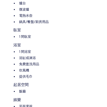
爐台
微波爐
電熱水壺
鍋具/餐盤/廚房用品
臥室
1 間臥室
浴室
1 間浴室
浴缸或淋浴
免費盥洗用品
吹風機
提供毛巾
起居空間
飯廳
娛樂
平面電視