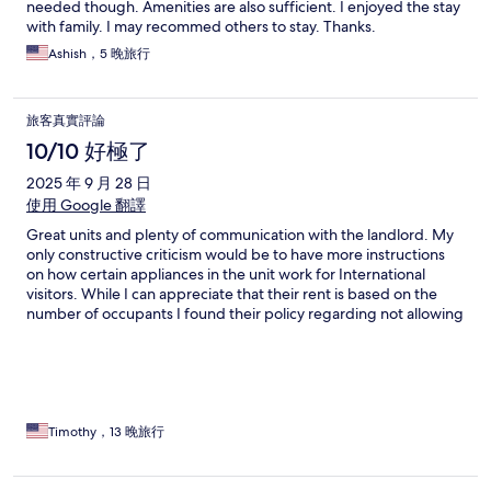
needed though. Amenities are also sufficient. I enjoyed the stay
with family. I may recommed others to stay. Thanks.
Ashish，5 晚旅行
旅客真實評論
10/10 好極了
2025 年 9 月 28 日
使用 Google 翻譯
Great units and plenty of communication with the landlord. My
only constructive criticism would be to have more instructions
on how certain appliances in the unit work for International
visitors. While I can appreciate that their rent is based on the
number of occupants I found their policy regarding not allowing
any visitors to visit the property (Even temporarily ) inhospitable
and contrary to my experience with Japanese culture.
Timothy，13 晚旅行