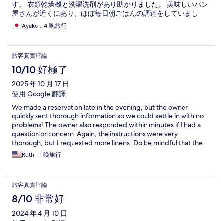
す。 衣類乾燥機と洗濯洗剤があり助かりました。 美味しいパン
屋さんが近くにあり、ほぼ毎日朝ごはんの調達をしていまし
た。 近くの沖縄そば屋さんも◎でした！ トイレにウォシュレッ
Ayako，4 晚旅行
トがないのは残念。
旅客真實評論
10/10 好極了
2025 年 10 月 17 日
使用 Google 翻譯
We made a reservation late in the evening, but the owner
quickly sent thorough information so we could settle in with no
problems! The owner also responded within minutes if I had a
question or concern. Again, the instructions were very
thorough, but I requested more linens. Do be mindful that the
room is up a few flights of stairs to the third floor, there aren't
Ruth，1 晚旅行
many breakfast options in the immediate vicinity, and that this is
a well-equipped and therefore pretty cozy room. It had ample
room for my family of three! Just some thoughts depending on
旅客真實評論
every individual traveler's desires and needs. Overall, a lovely
stay, and we will plan to whenever we have
8/10 非常好
2024 年 4 月 10 日