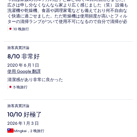
広さは申し分なくなんなら家より広く感じました（笑） 設備も
洗濯機や乾燥機、食器や調理家電なども備えており何不自由な
く快適に過ごせました。ただ乾燥機は使用頻度が高いとフィル
ターの清掃ランプがついて使用不可になるので自分で清掃が必
要でしたがそれ以外は普通に生活できるレベルです。 県外から
10 晚旅行
親などが来る際はぜひとも紹介したいと思います(^^)
旅客真實評論
8/10 非常好
2020 年 6 月 1 日
使用 Google 翻譯
清潔感があり非常に良かった
5 晚旅行
旅客真實評論
10/10 好極了
2026 年 1 月 3 日
Mingkai，2 晚旅行