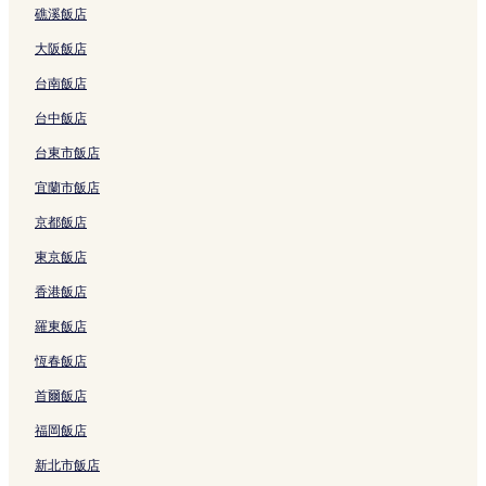
o
s
結
j
e
G
礁溪飯店
r
h
i
l
A
i
i
m
的
的
大阪飯店
的
的
a
連
連
連
連
H
結
結
台南飯店
結
結
o
t
台中飯店
e
台東市飯店
l
的
宜蘭市飯店
連
結
京都飯店
東京飯店
香港飯店
羅東飯店
恆春飯店
首爾飯店
福岡飯店
新北市飯店