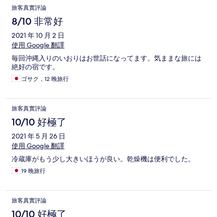
旅客真實評論
8/10 非常好
2021 年 10 月 2 日
使用 Google 翻譯
毎回沖縄入りのいおりはお世話になってます。気ままな旅には
絶好の宿です。
ゴサク，12 晚旅行
旅客真實評論
10/10 好極了
2021 年 5 月 26 日
使用 Google 翻譯
冷蔵庫がもう少し大きいほうが良い。乾燥機は便利でした。
19 晚旅行
旅客真實評論
10/10 好極了