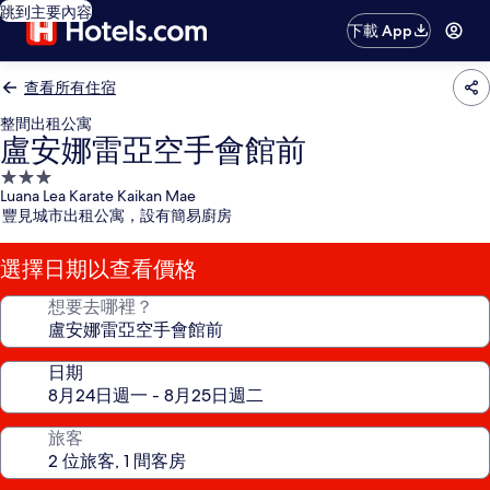
跳到主要內容
下載 App
查看所有住宿
整間出租公寓
盧安娜雷亞空手會館前
3.0
Luana Lea Karate Kaikan Mae
星
豐見城市出租公寓，設有簡易廚房
級
住
選擇日期以查看價格
宿
想要去哪裡？
日期
旅客