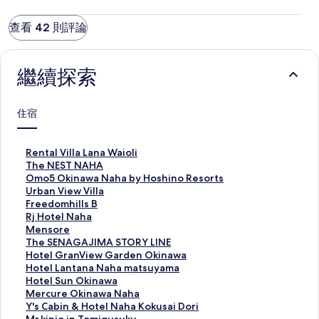
查看 42 則評論
繼續探索
住宿
R
Rental Villa Lana Waioli
e
T
The NEST NAHA
n
h
O
Omo5 Okinawa Naha by Hoshino Resorts
t
e
m
U
Urban View Villa
a
N
o
r
F
Freedomhills B
l
E
5
b
r
R
Rj Hotel Naha
V
S
O
a
e
j
M
Mensore
i
T
k
n
e
H
e
T
The SENAGAJIMA STORY LINE
l
N
i
V
d
o
n
h
H
Hotel GranView Garden Okinawa
l
A
n
i
o
t
s
e
o
H
Hotel Lantana Naha matsuyama
a
H
a
e
m
e
o
S
t
o
H
Hotel Sun Okinawa
L
A
w
w
h
l
r
E
e
t
o
M
Mercure Okinawa Naha
a
的
a
V
i
N
e
N
l
e
t
e
Y
Y's Cabin & Hotel Naha Kokusai Dori
n
連
N
i
l
a
的
A
G
l
e
r
'
M