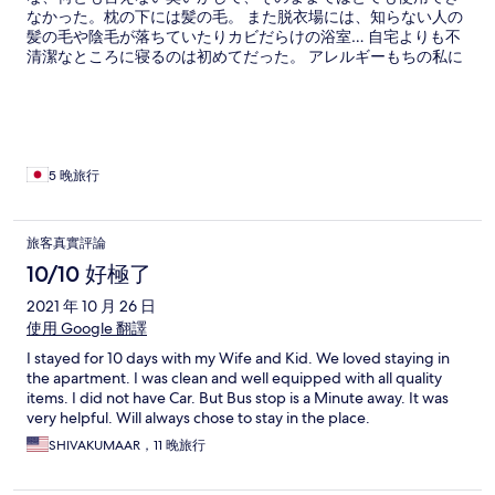
なかった。枕の下には髪の毛。 また脱衣場には、知らない人の
髪の毛や陰毛が落ちていたりカビだらけの浴室… 自宅よりも不
清潔なところに寝るのは初めてだった。 アレルギーもちの私に
喘息持ちの息子はとても辛い思いをした。 この時代に空気清浄
機もなく、すごい量のハウスダストが舞っていた。 トイレのス
リッパくらい、使い捨てにしてほしい。 毛玉だらけで陰毛が付
いているスリッパ、誰が履くと思いますか？ 口コミを信じて泊
まったが、全くの嘘。汚い。
5 晚旅行
旅客真實評論
10/10 好極了
2021 年 10 月 26 日
使用 Google 翻譯
I stayed for 10 days with my Wife and Kid. We loved staying in
the apartment. I was clean and well equipped with all quality
items. I did not have Car. But Bus stop is a Minute away. It was
very helpful. Will always chose to stay in the place.
SHIVAKUMAAR，11 晚旅行