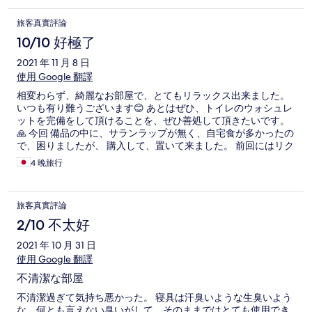
旅客真實評論
10/10 好極了
2021 年 11 月 8 日
使用 Google 翻譯
相変わらず、綺麗なお部屋で、とてもリラックス出来ました。
いつも有り難うございます😊 あとはぜひ、トイレのウォシュレ
ットを完備をして頂けることを、ぜひ善処して頂きたいです。
🙏 今回 備品の中に、サランラップが無く、自宅食が多かったの
で、困りましたが、 購入して、置いて来ました。 前回にはリク
エストで、足が悪く2階をお願いしましたが、 今回もリクエス
4 晚旅行
トさせて頂いたと思いますが3階になっていて、あのマンション
は階段の高さが高いので、登り降りがとても大変でした。💦 荷
物を車に置き、必要なものだけを持ってあがる必要が、ありま
旅客真實評論
した。 そして、今回 バナナの花を持ち帰るつもりが、置いて
来てしまいました💦 大きいものなので、処分が大変であったと
2/10 不太好
思います。申し訳有りません🙏
2021 年 10 月 31 日
使用 Google 翻譯
不清潔な部屋
不清潔過ぎて気持ち悪かった。 寝具は汗臭いような生臭いよう
な、何とも言えない臭いがして、そのままではとても使用でき