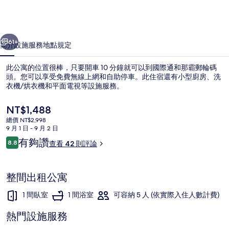
空
手
一個
下一個
會
61+
簡介
設施服務
地點
規定
館
此公寓的位置很棒，只要開車 10 分鐘就可以到國際通和那霸郵輪碼
前
頭。您可以享受免費無線上網和自助停車。此住宿還有小型廚房、洗
衣機/烘衣機和平面電視等設施服務。
的
相
目
NT$1,488
前
片
總價 NT$2,998
的
9 月 1 日 - 9 月 2 日
價
集
評
有夠讚
8.8
查看 42 則評論
格
8.8 分，滿分 10 分，
論
公寓 | 1 間臥室、免費無線上網、獨特
是
NT$1,488
整間出租公寓
1 間臥室
1 間浴室
可容納 5 人 (依實際入住人數計費)
熱門設施服務