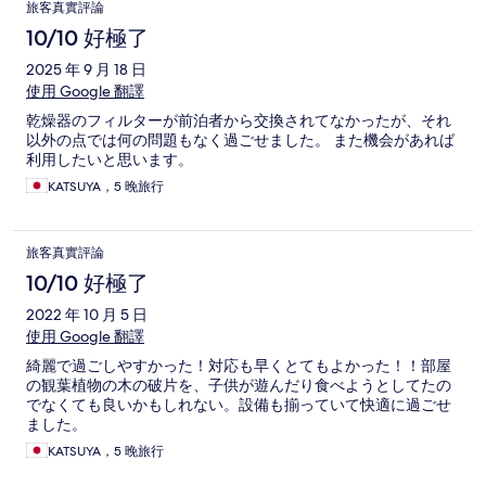
旅客真實評論
10/10 好極了
2025 年 9 月 18 日
使用 Google 翻譯
乾燥器のフィルターが前泊者から交換されてなかったが、それ
以外の点では何の問題もなく過ごせました。 また機会があれば
利用したいと思います。
KATSUYA，5 晚旅行
旅客真實評論
10/10 好極了
2022 年 10 月 5 日
使用 Google 翻譯
綺麗で過ごしやすかった！対応も早くとてもよかった！！部屋
の観葉植物の木の破片を、子供が遊んだり食べようとしてたの
でなくても良いかもしれない。設備も揃っていて快適に過ごせ
ました。
KATSUYA，5 晚旅行