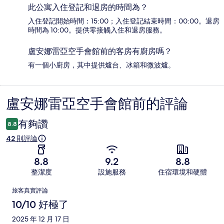
此公寓入住登記和退房的時間為？
入住登記開始時間：15:00；入住登記結束時間：00:00。退房
時間為 10:00。提供零接觸入住和退房服務。
盧安娜雷亞空手會館前的客房有廚房嗎？
有一個小廚房，其中提供爐台、冰箱和微波爐。
盧安娜雷亞空手會館前的評論
評
論
有夠讚
8.8
42 則評論
8.8
9.2
8.8
整潔度
設施服務
住宿環境和硬體
評
旅客真實評論
論
10/10 好極了
2025 年 12 月 17 日