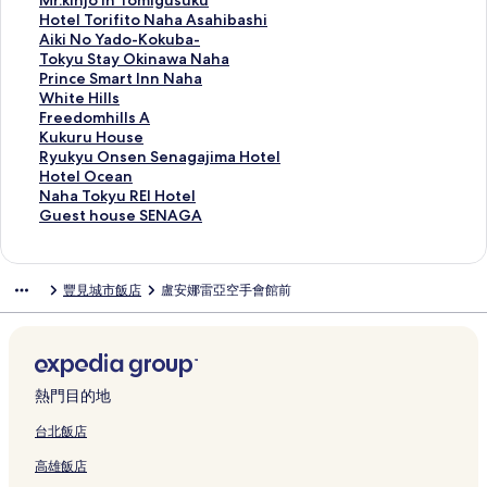
Mr.kinjo in Tomigusuku
a
結
a
l
l
h
連
G
r
L
l
c
s
r
H
Hotel Torifito Naha Asahibashi
W
h
l
s
a
結
A
a
a
S
u
C
.
o
A
Aiki No Yado-Kokuba-
a
a
a
B
的
J
n
n
u
r
a
k
t
i
T
Tokyu Stay Okinawa Naha
i
b
的
的
連
I
V
t
n
e
b
i
e
k
o
P
Prince Smart Inn Naha
o
y
連
連
結
M
i
a
O
O
i
n
l
i
k
r
W
White Hills
l
H
結
結
A
e
n
k
k
n
j
T
N
y
i
h
F
Freedomhills A
i
o
S
w
a
i
i
&
o
o
o
u
n
i
r
K
Kukuru House
的
s
T
G
N
n
n
H
i
r
Y
S
c
t
e
u
R
Ryukyu Onsen Senagajima Hotel
連
h
O
a
a
a
a
o
n
i
a
t
e
e
e
k
y
H
Hotel Ocean
結
i
R
r
h
w
w
t
T
f
d
a
S
H
d
u
u
o
N
Naha Tokyu REI Hotel
n
Y
d
a
a
a
e
o
i
o
y
m
i
o
r
k
t
a
G
Guest house SENAGA
o
L
e
m
的
N
l
m
t
-
O
a
l
m
u
y
e
h
u
R
I
n
a
連
a
N
i
o
K
k
r
l
h
H
u
l
a
e
e
N
O
t
結
h
a
g
N
o
i
t
s
i
o
O
O
T
s
豐見城市飯店
盧安娜雷亞空手會館前
s
E
k
s
a
h
u
a
k
n
I
的
l
u
n
c
o
t
o
的
i
u
的
a
s
h
u
a
n
連
l
s
s
e
k
h
r
連
n
y
連
K
u
a
b
w
n
結
s
e
e
a
y
o
t
結
a
a
結
o
k
A
a
a
N
A
的
n
n
u
u
s
w
m
k
u
s
-
N
a
的
連
S
的
R
s
的
a
a
u
的
a
的
a
h
連
結
e
連
E
e
熱門目的地
連
的
的
s
連
h
連
h
a
結
n
結
I
S
結
連
連
a
結
i
結
a
的
a
H
E
台北飯店
結
結
i
b
的
連
g
o
N
高雄飯店
D
a
連
結
a
t
A