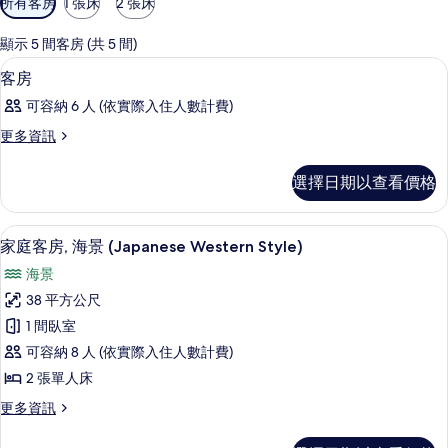
所有客房
1 張床
2 張床
用
的
顯示 5 間客房 (共 5 間)
客
海灘 | 私人海灘、潛水、浮潛
顯
1
客房
房
示
篩
可容納 6 人 (依實際入住人數計費)
客
選
更
更多資訊
房
條
多
的
件
客
選擇日期以查看價格
房
所
的
有
詳
家庭客房, 海景 (Japanese Wester
顯
10
情
家庭客房, 海景 (Japanese Western Style)
相
示
片
海景
家
38 平方公尺
庭
1 間臥室
客
可容納 8 人 (依實際入住人數計費)
房,
2 張單人床
海
更
更多資訊
景
多
(Japanese
家