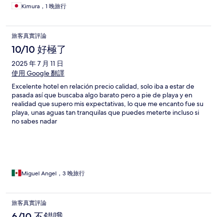
Kimura，1 晚旅行
旅客真實評論
10/10 好極了
2025 年 7 月 11 日
使用 Google 翻譯
Excelente hotel en relación precio calidad, solo iba a estar de
pasada así que buscaba algo barato pero a pie de playa y en
realidad que supero mis expectativas, lo que me encanto fue su
playa, unas aguas tan tranquilas que puedes meterte incluso si
no sabes nadar
Miguel Angel，3 晚旅行
旅客真實評論
6/10 不錯哦