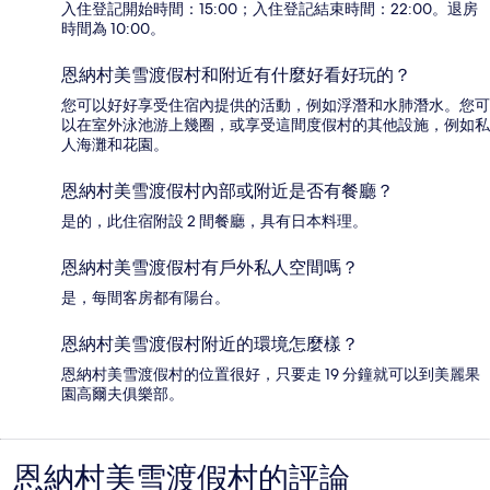
入住登記開始時間：15:00；入住登記結束時間：22:00。退房
時間為 10:00。
恩納村美雪渡假村和附近有什麼好看好玩的？
您可以好好享受住宿內提供的活動，例如浮潛和水肺潛水。您可
以在室外泳池游上幾圈，或享受這間度假村的其他設施，例如私
人海灘和花園。
恩納村美雪渡假村內部或附近是否有餐廳？
是的，此住宿附設 2 間餐廳，具有日本料理。
恩納村美雪渡假村有戶外私人空間嗎？
是，每間客房都有陽台。
恩納村美雪渡假村附近的環境怎麼樣？
恩納村美雪渡假村的位置很好，只要走 19 分鐘就可以到美麗果
園高爾夫俱樂部。
恩納村美雪渡假村的評論
評