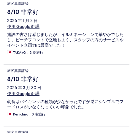
旅客真實評論
8/10 非常好
2026 年 1 月 3 日
使用 Google 翻譯
施設の古さは感じましたが、イルミネーションで華やかでした
し、ビーチフロントで立地もよく、スタッフの方のサービスや
イベント企画力は最高でした！
TAKAkO，3 晚旅行
旅客真實評論
8/10 非常好
2026 年 3 月 30 日
使用 Google 翻譯
朝食はバイキングの種類が少なかったですが逆にシンプルでフ
ードロスが少なくなっていい印象でした。
Kenichiro，3 晚旅行
旅客真實評論