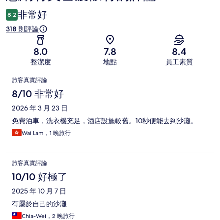
論
非常好
8.2
318 則評論
8.0
7.8
8.4
整潔度
地點
員工素質
評
旅客真實評論
論
8/10 非常好
2026 年 3 月 23 日
免費泊車，洗衣機充足，酒店設施較舊。10秒便能去到沙灘。
Wai Lam，1 晚旅行
旅客真實評論
10/10 好極了
2025 年 10 月 7 日
有屬於自己的沙灘
Chia-Wei，2 晚旅行