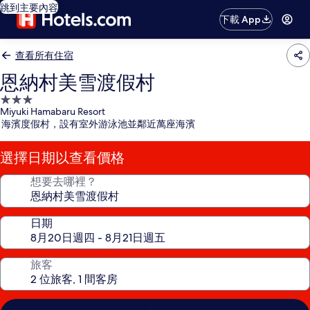
跳到主要內容
下載 App
查看所有住宿
恩納村美雪渡假村
3.0
Miyuki Hamabaru Resort
星
海濱度假村，設有室外游泳池並鄰近萬座海濱
級
住
選擇日期以查看價格
宿
想要去哪裡？
日期
旅客