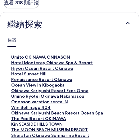
查看 318 則評論
繼續探索
住宿
U
Umito OKINAWA ONNASON
m
H
Hotel Monterey Okinawa Spa & Resort
i
o
H
Hiyori Ocean Resort Okinawa
t
t
i
H
Hotel Sunset Hill
o
e
y
o
R
Renaissance Resort Okinawa
O
l
o
t
e
O
Ocean View in Kibogaoka
K
M
r
e
n
c
O
Okinawa Kariyushi Resort Exes Onna
I
o
i
l
a
e
k
U
Umino Ryotei Okinawa Nakamasou
N
n
O
S
i
a
i
m
O
Onnason vacation rental N
A
t
c
u
s
n
n
i
n
W
Win Bell nago 404
W
e
e
n
s
V
a
n
n
i
O
Okinawa Kariyushi Beach Resort Ocean Spa
A
r
a
s
a
i
w
o
a
n
k
T
The PoolResort OKINAWA
O
e
n
e
n
e
a
R
s
B
i
h
K
Kin SEASIDE HILLS TOWN
N
y
R
t
c
w
K
y
o
e
n
e
i
T
The MOON BEACH MUSEUM RESORT
N
O
e
H
e
i
a
o
n
l
a
P
n
h
S
Sheraton Okinawa Sunmarina Resort