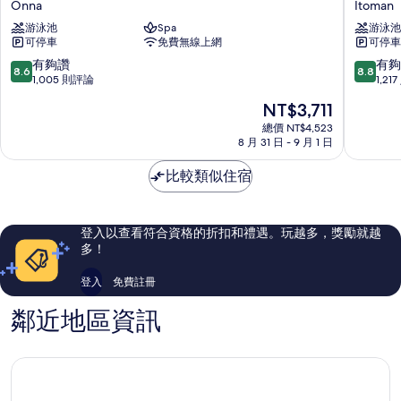
Onna
Itoman
灣
南
游泳池
Spa
游泳池
麗
海
可停車
免費無線上網
可停車
山
灘
海
飯
8.6
8.8
有夠讚
有夠
8.6
8.8
洋
店
分，
分，
1,005 則評論
1,21
公
及
滿
滿
現
NT$3,711
園
渡
分
分
在
飯
假
10
10
總價 NT$4,523
價
店
8 月 31 日 - 9 月 1 日
村
分，
分，
格
Onna
Itoman
有
有
為
比較類似住宿
夠
夠
NT$3,711
讚，
讚，
1,005
1,217
則
則
登入以查看符合資格的折扣和禮遇。玩越多，獎勵就越
評
評
多！
論
論
登入
免費註冊
鄰近地區資訊