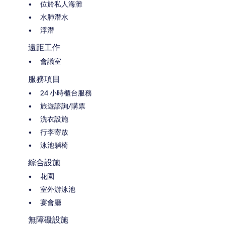
位於私人海灘
水肺潛水
浮潛
遠距工作
會議室
服務項目
24 小時櫃台服務
旅遊諮詢/購票
洗衣設施
行李寄放
泳池躺椅
綜合設施
花園
室外游泳池
宴會廳
無障礙設施