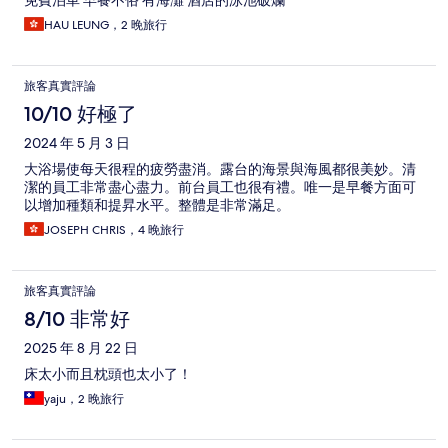
免費泊車 早餐不俗 有海灘 酒店的泳池破爛
HAU LEUNG，2 晚旅行
旅客真實評論
10/10 好極了
2024 年 5 月 3 日
大浴場使每天很程的疲勞盡消。露台的海景與海風都很美妙。清
潔的員工非常盡心盡力。前台員工也很有禮。唯一是早餐方面可
以增加種類和提昇水平。整體是非常滿足。
JOSEPH CHRIS，4 晚旅行
旅客真實評論
8/10 非常好
2025 年 8 月 22 日
床太小而且枕頭也太小了！
yaju，2 晚旅行