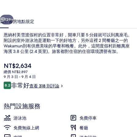
假
一個
下一個
村
129+
簡介
客房
地點
規定
的
恩納村美雪渡假村的位置非常好，開車只要 5 分鐘就可以到萬座毛。
相
附設的室外游泳池是運動一下的好地方，另外這裡 2 間餐廳之一的
Wakamun則有供應美味的早餐和晚餐。此外，這間度假村距離萬座
片
海濱 3.8 公里 (2.4 英里)。旅客都對住宿的住宿環境讚譽有加。
集
目
NT$2,634
前
總價 NT$2,897
的
9 月 3 日 - 9 月 4 日
價
評
非常好
8.2
外觀
查看 318 則評論
格
8.2 分，滿分 10 分，
論
是
NT$2,634
熱門設施服務
游泳池
免費停車
免費無線上網
餐廳