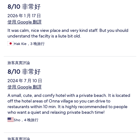
8/10 非常好
2026 年 1 月 17 日
使用 Google 翻譯
It was calm, nice view place and very kind staff. But you should
understand the facilty is a liute bit old.
Hak Kie，3 晚旅行
旅客真實評論
8/10 非常好
2024 年 7 月 10 日
使用 Google 翻譯
A small, cute, and comfy hotel with a private beach. It is located
off the hotel areas of Onna village so you can drive to
restaurants within 10 min. It is highly recommended to people
who want a quiet and relaxing private beach time!
Sho，4 晚旅行
旅客真實評論