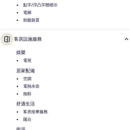
點字/浮凸字體標示
電梯
助聽裝置
客房設施服務
娛樂
電視
居家配備
空調
電熱水壺
拖鞋
舒適生活
客房按摩服務
陽台
衛浴