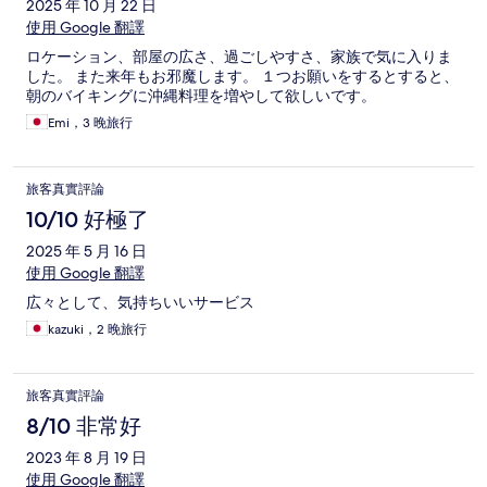
2025 年 10 月 22 日
使用 Google 翻譯
ロケーション、部屋の広さ、過ごしやすさ、家族で気に入りま
した。 また来年もお邪魔します。 １つお願いをするとすると、
朝のバイキングに沖縄料理を増やして欲しいです。
Emi，3 晚旅行
旅客真實評論
10/10 好極了
2025 年 5 月 16 日
使用 Google 翻譯
広々として、気持ちいいサービス
kazuki，2 晚旅行
旅客真實評論
8/10 非常好
2023 年 8 月 19 日
使用 Google 翻譯