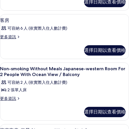
選擇日期以查看價格
庭
Western
客
Style)
房,
書桌
顯
的
1
海
客房
示
景
所
可容納 6 人 (依實際入住人數計費)
(Japanese
客
有
Western
更
更多資訊
房
Style)
相
多
的
的
客
片
選擇日期以查看價格
詳
房
所
情
的
有
詳
大廳
顯
50
情
Non-smoking Without Meals Japanese-western Room For
相
示
2 People With Ocean View / Balcony
片
Non-
可容納 2 人 (依實際入住人數計費)
smoking
2 張單人床
Without
更
更多資訊
Meals
多
Japanese-
Non-
選擇日期以查看價格
western
smoking
Without
Room
Meals
For
書桌
顯