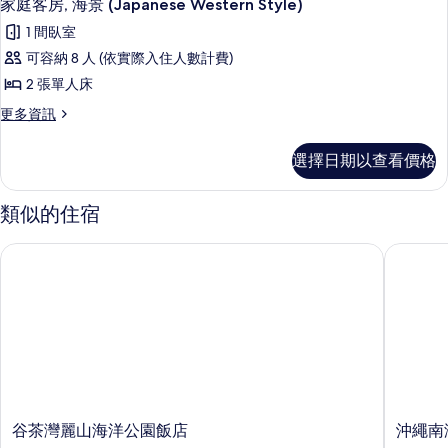
8
Japanese-
家庭客房, 海景 (Japanese Western Style)
2
示
western
1 間臥室
People
Room
家
For
可容納 8 人 (依實際入住人數計費)
With
庭
2
Ocean
2 張單人床
People
客
View
With
更
更多資訊
房,
Ocean
/
多
View
海
家
Balcony
選擇日期以查看價格
/
庭
景
的
Balcony
客
的
(Japanese
所
房,
類似的住宿
詳
海
Western
有
情
景
Style)
谷茶灣麗山海洋公園飯店
沖繩南海
相
(Japanese
的
Western
片
Style)
所
的
有
詳
相
情
片
谷
沖
谷茶灣麗山海洋公園飯店
沖繩南
茶
繩