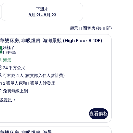
況
查看下週末 (8月 21 - 8月 23) 的供應情況
下週末
8月 21 - 8月 23
顯示 11 間客房 (共 11 間)
衣板
客房內保險箱、書桌、隔音、熨斗/熨衣板
顯
31
華雙床房, 非吸煙房, 海灘景觀 (High Floor 8-10F)
示
好極了
4
9.4 分，滿分 10 分
豪
(8
8 則評論
則
華
海景
評
雙
24 平方公尺
論)
床
可容納 4 人 (依實際入住人數計費)
,
2 張單人床和 1 張單人沙發床
非
免費無線上網
吸
多資訊
煙
查看價格
,
海
衣板
客房內保險箱、書桌、隔音、熨斗/熨衣板
顯
灘
31
華雙床房, 非吸煙房, 海景