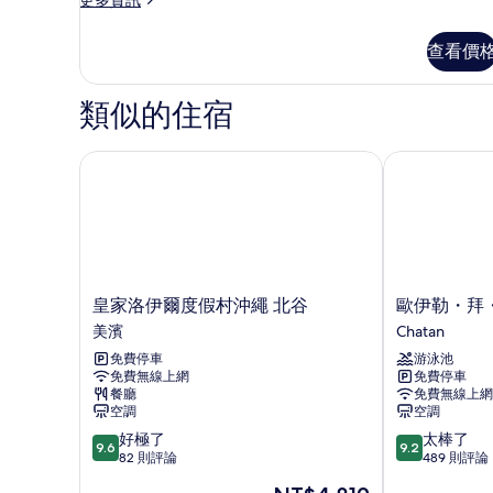
片
情
多
房
家
查看價
的
庭
雙
所
床
類似的住宿
有
房,
非
相
吸
皇家洛伊爾度假村沖繩 北谷
歐伊勒・拜・
片
煙
房
的
詳
情
皇
歐
皇家洛伊爾度假村沖繩 北谷
歐伊勒・拜
家
伊
美濱
Chatan
洛
勒・
免費停車
游泳池
伊
拜・
免費無線上網
免費停車
爾
賽
餐廳
免費無線上網
度
拉・
空調
空調
假
度
9.6
9.2
好極了
太棒了
村
假
9.6
9.2
分，
分，
82 則評論
489 則評論
沖
村
滿
滿
繩
Chatan
現