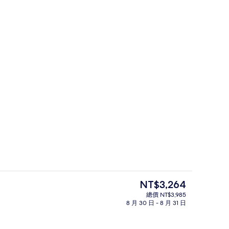
外觀
目
NT$3,264
前
總價 NT$3,985
的
8 月 30 日 - 8 月 31 日
箱、書桌、隔音、熨斗/熨衣板
接待櫃台
價
格
是