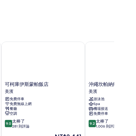
的
所
有
相
片
可柯庫伊斯蒙帕飯店
沖繩坎帕納船屋飯店
可
沖
可柯庫伊斯蒙帕飯店
沖繩坎帕納船屋飯店
柯
繩
美濱
美濱
庫
坎
免費停車
游泳池
伊
帕
免費無線上網
Spa
斯
納
餐廳
機場接送
蒙
船
空調
免費停車
帕
屋
9.0
9.2
太棒了
太棒了
飯
飯
9.0
9.2
分，
分，
281 則評論
1,006 則評論
店
店
滿
滿
美
美
現