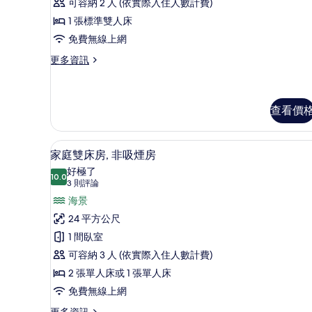
人
可容納 2 人 (依實際入住人數計費)
相
景
觀
房,
1 張標準雙人床
片
的
非
免費無線上網
詳
情
吸
更
更多資訊
多
煙
標
房,
準
雙
查看價
海
人
灘
房,
客房內保險箱、書桌、隔音、熨
顯
非
景
14
家庭雙床房, 非吸煙房
吸
示
觀
好極了
煙
10.0
10.0 分，滿分 10 分
家
(High
(3
3 則評論
房,
海
則
Floor
庭
海景
灘
評
8-
雙
24 平方公尺
景
論)
10F)
觀
床
1 間臥室
(High
的
房,
可容納 3 人 (依實際入住人數計費)
Floor
所
8-
非
2 張單人床或 1 張單人床
有
10F)
吸
免費無線上網
的
相
煙
詳
更
更多資訊