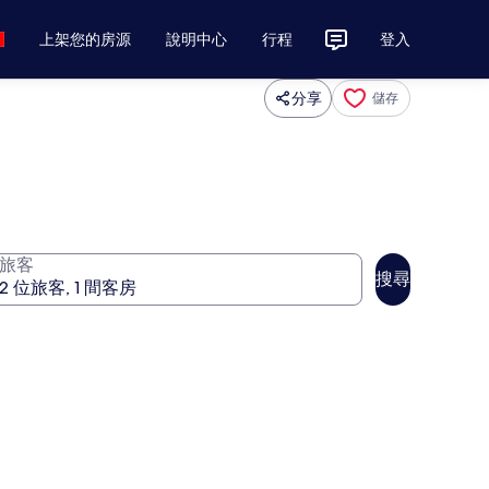
上架您的房源
說明中心
行程
登入
分享
儲存
旅客
搜尋