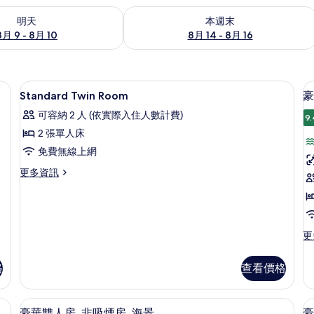
9 - 8月 10) 的供應情況
查看本週末 (8月 14 - 8月 16) 的供應情
明天
本週末
8月 9 - 8月 10
8月 14 - 8月 16
斗/熨衣板
客房內保險箱、書桌、隔音、熨斗/熨
顯
1
Standard Twin Room
豪
示
可容納 2 人 (依實際入住人數計費)
9.
Standard
2 張單人床
Twin
免費無線上網
Room
的
更
更多資訊
多
所
房
Standard
有
Twin
Room
相
的
更
更
片
詳
多
情
豪
格
查看價格
房
華
雙
床
斗/熨衣板
客房內保險箱、書桌、隔音、熨斗/熨
顯
26
房,
豪華雙人房, 非吸煙房, 海景
豪