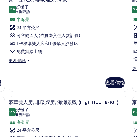
示
非
好極了
9.4
吸
9.
9.4 分，滿分 10 分
豪
(9
9 則評論
煙
則
華
半海景
(
房,
評
海
F
雙
24 平方公尺
灘
論)
8
人
可容納 4 人 (依實際入住人數計費)
景
1
觀
房,
1 張標準雙人床和 1 張單人沙發床
房
(H
非
免費無線上網
Fl
8-
吸
更
更多資訊
10
多
煙
更
更
的
豪
多
房,
房
詳
華
豪
情
雙
格
查看價格
海
華
人
雙
景
房,
床
High Floor 8-10F) | 客房內保險箱、書桌、隔音、熨斗/熨衣板
客房內保險箱、書桌、隔音、熨斗/熨
顯
非
的
25
房,
豪華雙人房, 非吸煙房, 海灘景觀 (High Floor 8-10F)
豪
吸
示
非
所
好極了
煙
9.6
吸
8.
9.6 分，滿分 10 分
豪
(5
有
5 則評論
房,
煙
海
則
華
海灘景
相
房,
景
評
海
雙
24 平方公尺
片
的
景
論)