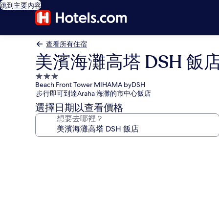
跳到主要內容
查看所有住宿
美濱海灘高塔 DSH 飯
3.0
Beach Front Tower MIHAMA byDSH
星
步行即可到達Araha 海灘的市中心飯店
級
選擇日期以查看價格
住
想要去哪裡？
宿
美
濱
海
灘
高