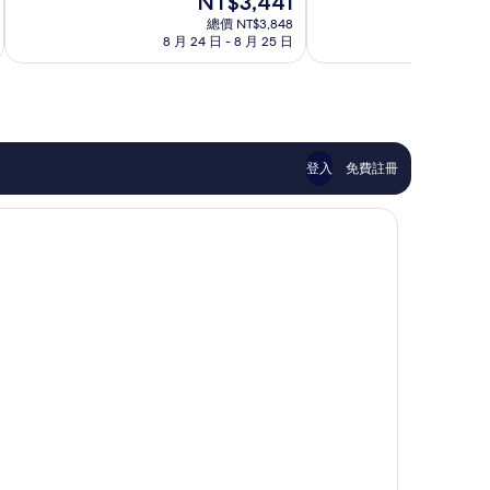
NT$3,441
分
分
濱
濱
在
10
10
總價 NT$3,848
價
8 月 24 日 - 8 月 25 日
9
分，
分，
格
太
太
為
棒
棒
NT$3,441
了，
了，
281
1,006
則
則
評
評
登入
免費註冊
論
論