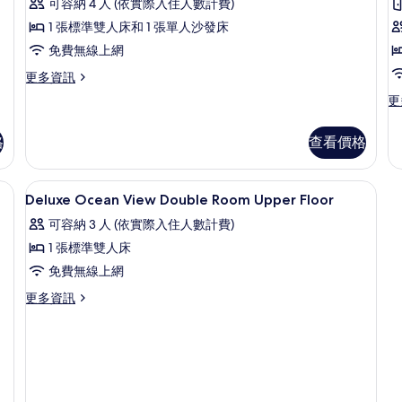
詳
人
可容納 4 人 (依實際入住人數計費)
的
情
詳
房,
1 張標準雙人床和 1 張單人沙發床
房
情
2
非
免費無線上網
吸
更
更多資訊
多
煙
更
更
豪
多
房,
華
豪
雙
床
格
查看價格
海
華
人
雙
灘
房,
床
斗/熨衣板
客房內保險箱、書桌、隔音、熨斗/熨
顯
非
景
1
房,
Deluxe Ocean View Double Room Upper Floor
吸
示
2
觀
煙
可容納 3 人 (依實際入住人數計費)
張
Deluxe
(High
房,
單
1 張標準雙人床
海
Ocean
Floor
人
灘
免費無線上網
View
8-
床,
景
身
Double
更
10F)
更多資訊
觀
間
障
多
Room
(High
的
無
Deluxe
Floor
Upper
障
所
Ocean
8-
Floor
礙
View
有
10F)
空
Double
的
的
相
間,
Room
詳