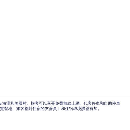
陽台景觀
Araha 海灘和美國村。旅客可以享受免費無線上網、代客停車和自助停車
覽營地。旅客都對住宿的友善員工和住宿環境讚譽有加。
客房內保險