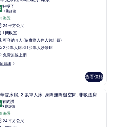
示
景
好極了
6
9.6 分，滿分 10 分
豪
(17
觀
17 則評論
則
華
海景
High
評
loor
雙
24 平方公尺
論)
-
床
1 間臥室
0F)
,
可容納 4 人 (依實際入住人數計費)
igh
的
非
2 張單人床和 1 張單人沙發床
oor
所
吸
免費無線上網
有
F)
煙
多資訊
相
,
片
查看價格
海
景
衣板
豪華雙床房, 2 張單人床, 身障無障礙空間, 非
顯
的
15
華雙床房, 2 張單人床, 身障無障礙空間, 非吸煙房
示
所
有夠讚
6
8.6 分，滿分 10 分
豪
(9
有
9 則評論
則
華
海景
相
評
雙
24 平方公尺
片
論)