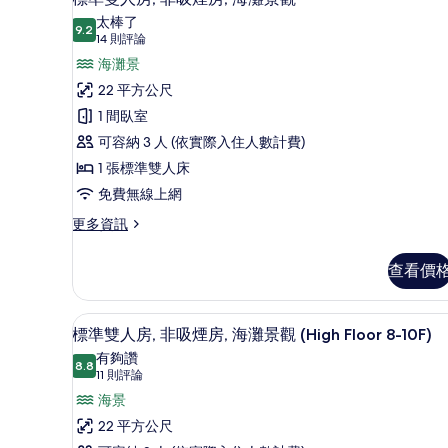
示
太棒了
9.2
9.2 分，滿分 10 分
標
(14
14 則評論
則
準
海灘景
評
雙
22 平方公尺
論)
人
1 間臥室
房,
可容納 3 人 (依實際入住人數計費)
非
1 張標準雙人床
吸
免費無線上網
煙
更
更多資訊
多
房,
標
查看價
海
準
雙
灘
人
標準雙人房, 非吸煙房, 海灘景觀 (
顯
景
21
房,
標準雙人房, 非吸煙房, 海灘景觀 (High Floor 8-10F)
示
非
觀
有夠讚
吸
8.8
8.8 分，滿分 10 分
標
(11
的
11 則評論
煙
則
準
海景
所
房,
評
海
雙
22 平方公尺
有
灘
論)