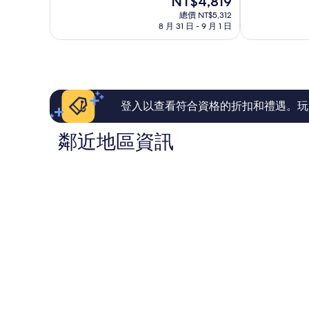
NT$4,819
分
分
北
在
10
10
總價 NT$5,312
谷
價
8 月 31 日 - 9 月 1 日
分，
分，
美
格
好
太
濱
為
極
棒
NT$4,819
了，
了，
82
489
則
則
評
評
登入以查看符合資格的折扣和禮遇。玩
論
論
鄰近地區資訊