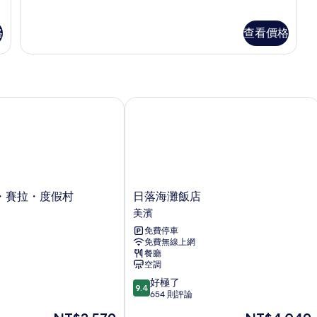
所
非
Upper
片
情
吸
有
Floor
煙
的
格
查看價格
相
房
詳
的
片
情
詳
情
賽拉・度假村
日落海灘飯店
日
・賽拉・度假村
日落海灘飯店
落
美濱
海
免費停車
灘
免費無線上網
飯
餐廳
店
空調
美
9.4
好極了
濱
9.4
分，
654 則評論
滿
現
現