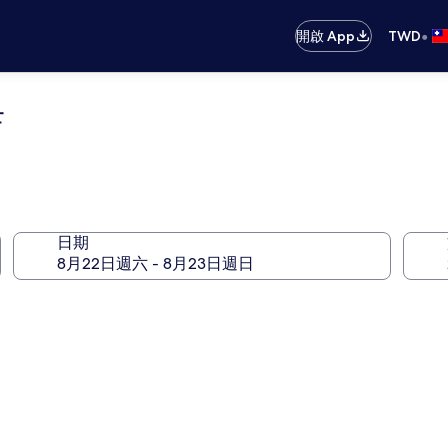
•
開啟 App
TWD
店
日期