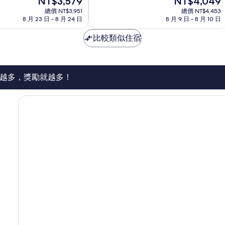
NT$3,579
NT$4,049
分
在
在
10
總價 NT$3,951
總價 NT$4,453
價
價
8 月 23 日 - 8 月 24 日
8 月 9 日 - 8 月 10 日
分，
格
格
好
為
為
比較類似住宿
極
NT$3,579
NT$4,049
了，
654
則
評
越多，獎勵就越多！
論