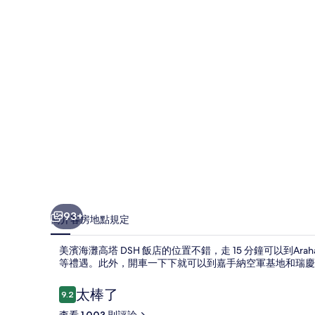
塔
DSH
飯
店
的
相
片
集
93+
簡介
客房
地點
規定
美濱海灘高塔 DSH 飯店的位置不錯，走 15 分鐘可以到
等禮遇。此外，開車一下下就可以到嘉手納空軍基地和瑞慶
評
太棒了
9.2
9.2 分，滿分 10 分，
論
查看 1,003 則評論