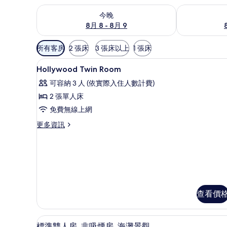
查看今晚 (8月 8 - 8月 9) 的供應情況
查看明天 (8月 
今晚
8月 8 - 8月 9
可
所有客房
2 張床
3 張床以上
1 張床
用
客房內保險箱、書桌、隔音、熨
顯
的
1
Hollywood Twin Room
示
客
可容納 3 人 (依實際入住人數計費)
房
Hollywood
2 張單人床
篩
Twin
免費無線上網
選
Room
條
的
更
更多資訊
件
多
所
Hollywood
有
Twin
Room
相
的
片
詳
情
查看價
客房內保險箱、書桌、隔音、熨
顯
20
標準雙人房, 非吸煙房, 海灘景觀