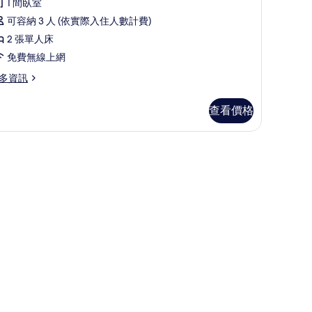
床
1 間臥室
,
可容納 3 人 (依實際入住人數計費)
2 張單人床
張
免費無線上網
單
多資訊
人
,
查看價格
身
衣板
障
無
障
礙
空
,
非
吸
煙
房