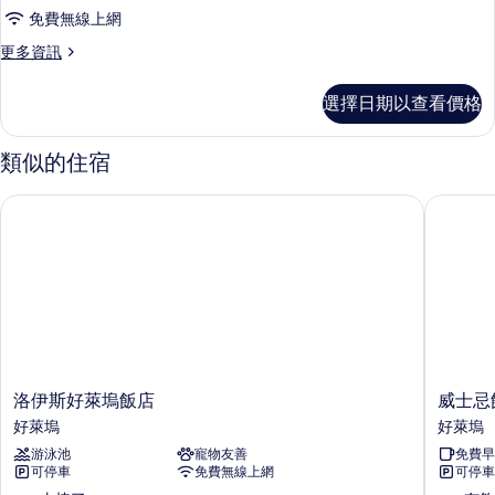
有
華
大
床,
免費無線上網
雙
相
客
身
人
更
更多資訊
片
房,
床,
多
障
身
2
豪
無
選擇日期以查看價格
障
華
張
無
障
客
標
障
房,
類似的住宿
礙
礙
2
準
空
空
張
雙
洛伊斯好萊塢飯店
威士忌飯
間
標
間
(Loft)
人
準
(Loft)
的
雙
床,
詳
人
的
情
身
床,
所
身
障
有
障
無
無
相
障
障
片
礙
洛
威
洛伊斯好萊塢飯店
威士忌
礙
空
伊
士
好萊塢
好萊塢
間
空
斯
忌
的
游泳池
寵物友善
免費早
好
飯
間
詳
可停車
免費無線上網
可停車
萊
店
的
情