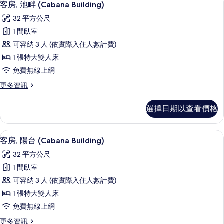
7
客房, 池畔 (Cabana Building)
房
示
篩
32 平方公尺
客
選
1 間臥室
房,
條
可容納 3 人 (依實際入住人數計費)
池
件
1 張特大雙人床
畔
免費無線上網
(Cabana
更
更多資訊
Building)
多
的
客
選擇日期以查看價格
房,
所
池
有
畔
客房, 陽台 (Cabana Building)
顯
相
7
(Cabana
客房, 陽台 (Cabana Building)
示
Building)
片
32 平方公尺
的
客
詳
1 間臥室
房,
情
可容納 3 人 (依實際入住人數計費)
陽
1 張特大雙人床
台
免費無線上網
(Cabana
更
更多資訊