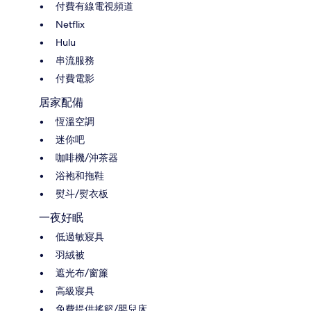
付費有線電視頻道
Netflix
Hulu
串流服務
付費電影
居家配備
恆溫空調
迷你吧
咖啡機/沖茶器
浴袍和拖鞋
熨斗/熨衣板
一夜好眠
低過敏寢具
羽絨被
遮光布/窗簾
高級寢具
免費提供搖籃/嬰兒床