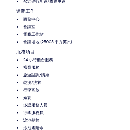
鄰近健行步道/腳踏車道
遠距工作
商務中心
會議室
電腦工作站
會議場地 (25005 平方英尺)
服務項目
24 小時櫃台服務
禮賓服務
旅遊諮詢/購票
乾洗/洗衣
行李寄放
婚宴
多語服務人員
行李服務員
泳池躺椅
泳池遮陽傘