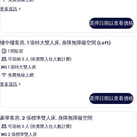
房,
更
更多資訊
1
多
張
豪
選擇日期以查看價格
華
特
客
大
房,
埃及棉床單、高級寢具、羽絨被、迷你
顯
5
1
雙
樓中樓客房, 1 張特大雙人床, 身障無障礙空間 (Loft)
示
張
人
1 間臥室
特
樓
床,
大
可容納 3 人 (依實際入住人數計費)
中
雙
身
1 張特大雙人床
人
樓
障
床,
免費無線上網
客
身
無
更
更多資訊
障
房,
多
障
無
1
樓
障
礙
選擇日期以查看價格
中
張
礙
空
樓
空
特
客
間
間
埃及棉床單、高級寢具、羽絨被、迷你
顯
5
房,
大
豪華客房, 2 張標準雙人床, 身障無障礙空間
的
的
示
1
詳
雙
可容納 3 人 (依實際入住人數計費)
張
所
情
豪
人
特
2 張標準雙人床