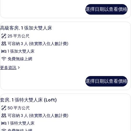
多
片
雙
套
選擇日期以查看價格
房,
人
1
床
張
埃及棉床單、高級寢具、羽絨被、迷你
顯
5
特
和
高級客房, 1 張加大雙人床
示
大
1
25 平方公尺
雙
高
張
人
可容納 3 人 (依實際入住人數計費)
級
床
沙
1 張加大雙人床
和
客
發
1
免費無線上網
房,
張
床
更
更多資訊
沙
1
(1
多
發
張
高
King
床
選擇日期以查看價格
級
加
(1
Bed)
客
King
大
的
房,
Bed)
套房, 1 張特大雙人床 (Loft) | 
顯
6
1
雙
套房, 1 張特大雙人床 (Loft)
所
的
示
張
詳
人
有
50 平方公尺
加
情
套
床
大
相
可容納 3 人 (依實際入住人數計費)
房,
雙
的
片
1 張特大雙人床
人
1
所
床
免費無線上網