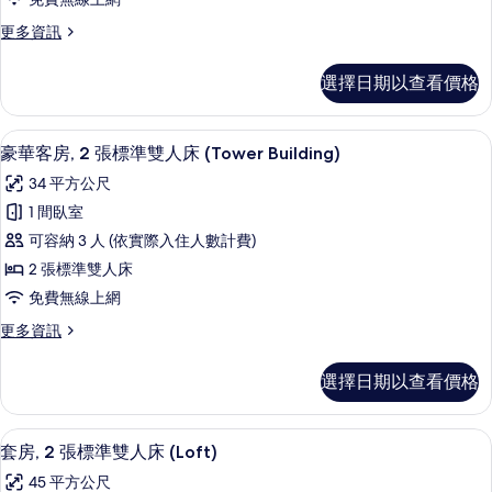
張
的
有
更
更多資訊
詳
特
多
相
情
大
套
片
選擇日期以查看價格
房,
雙
1
人
張
埃及棉床單、高級寢具、羽絨被、迷你
顯
5
特
床
豪華客房, 2 張標準雙人床 (Tower Building)
示
大
(Loft)
34 平方公尺
雙
豪
的
人
1 間臥室
華
床
所
可容納 3 人 (依實際入住人數計費)
(Loft)
客
有
的
2 張標準雙人床
房,
詳
相
免費無線上網
情
2
片
更
更多資訊
張
多
標
豪
選擇日期以查看價格
華
準
客
雙
房,
套房, 2 張標準雙人床 (Loft) | 
顯
5
2
人
套房, 2 張標準雙人床 (Loft)
示
張
床
45 平方公尺
標