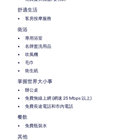
舒適生活
客房按摩服務
衛浴
專用浴室
名牌盥洗用品
吹風機
毛巾
衛生紙
掌握世界大小事
辦公桌
免費無線上網 (網速 25 Mbps 以上)
免費長途電話和市內電話
餐飲
免費瓶裝水
其他