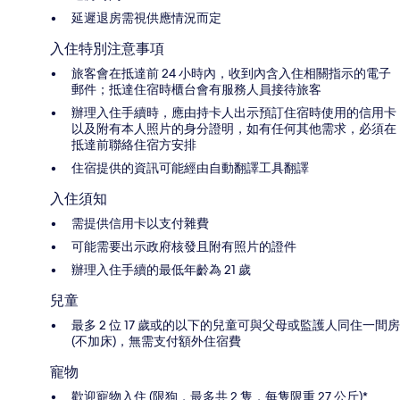
延遲退房需視供應情況而定
入住特別注意事項
旅客會在抵達前 24 小時內，收到內含入住相關指示的電子
郵件；抵達住宿時櫃台會有服務人員接待旅客
辦理入住手續時，應由持卡人出示預訂住宿時使用的信用卡
以及附有本人照片的身分證明，如有任何其他需求，必須在
抵達前聯絡住宿方安排
住宿提供的資訊可能經由自動翻譯工具翻譯
入住須知
需提供信用卡以支付雜費
可能需要出示政府核發且附有照片的證件
辦理入住手續的最低年齡為 21 歲
兒童
最多 2 位 17 歲或的以下的兒童可與父母或監護人同住一間房
(不加床)，無需支付額外住宿費
寵物
歡迎寵物入住 (限狗，最多共 2 隻，每隻限重 27 公斤)*