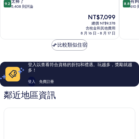
塢
好
9.2
8.8
太棒了
有夠
9.2
8.8
所
飯
萊
分，
分，
5,408 則評論
610
店
塢
滿
滿
有
現
NT$7,099
好
分
分
在
相
萊
10
10
總價 NT$9,378
價
塢
含稅金和其他費用
分，
分，
片
格
8 月 16 日 - 8 月 17 日
太
有
為
棒
夠
NT$7,099
比較類似住宿
了，
讚，
5,408
610
則
則
評
評
登入以查看符合資格的折扣和禮遇。玩越多，獎勵就越
論
論
多！
登入
免費註冊
鄰近地區資訊