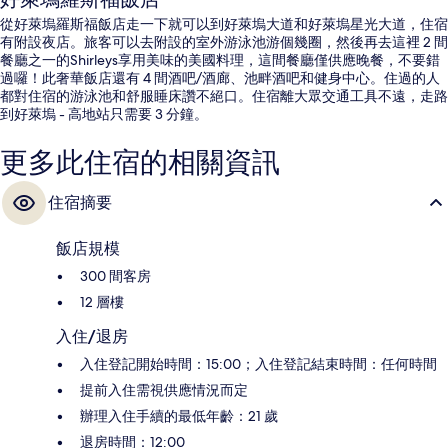
從好萊塢羅斯福飯店走一下就可以到好萊塢大道和好萊塢星光大道，住宿
有附設夜店。旅客可以去附設的室外游泳池游個幾圈，然後再去這裡 2 間
餐廳之一的Shirleys享用美味的美國料理，這間餐廳僅供應晚餐，不要錯
過囉！此奢華飯店還有 4 間酒吧/酒廊、池畔酒吧和健身中心。住過的人
都對住宿的游泳池和舒服睡床讚不絕口。住宿離大眾交通工具不遠，走路
到好萊塢 - 高地站只需要 3 分鐘。
更多此住宿的相關資訊
住宿摘要
飯店規模
300 間客房
12 層樓
入住/退房
入住登記開始時間：15:00；入住登記結束時間：任何時間
提前入住需視供應情況而定
辦理入住手續的最低年齡：21 歲
退房時間：12:00