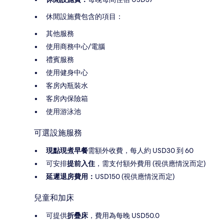
休閒設施費包含的項目：
其他服務
使用商務中心/電腦
禮賓服務
使用健身中心
客房內瓶裝水
客房內保險箱
使用游泳池
可選設施服務
現點現煮早餐
需額外收費，每人約 USD30 到 60
可安排
提前入住
，需支付額外費用 (視供應情況而定)
延遲退房費用：
USD150 (視供應情況而定)
兒童和加床
可提供
折疊床
，費用為每晚 USD50.0