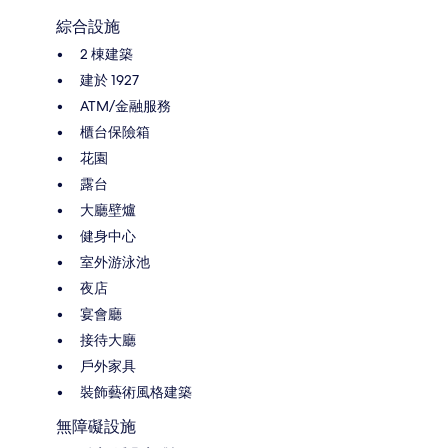
綜合設施
2 棟建築
建於 1927
ATM/金融服務
櫃台保險箱
花園
露台
大廳壁爐
健身中心
室外游泳池
夜店
宴會廳
接待大廳
戶外家具
裝飾藝術風格建築
無障礙設施