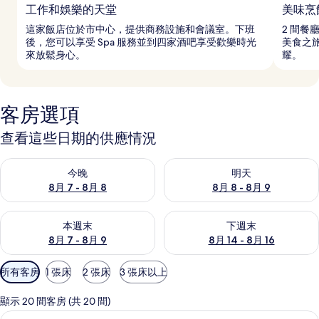
工作和娛樂的天堂
美味烹
這家飯店位於市中心，提供商務設施和會議室。下班
2 間餐
後，您可以享受 Spa 服務並到四家酒吧享受歡樂時光
美食之
來放鬆身心。
耀。
客房選項
查看這些日期的供應情況
查看今晚 (8月 7 - 8月 8) 的供應情況
查看明天 (8月 8 - 8月 9) 的
今晚
明天
8月 7 - 8月 8
8月 8 - 8月 9
查看本週末 (8月 7 - 8月 9) 的供應情況
查看下週末 (8月 14 - 8月 16)
本週末
下週末
8月 7 - 8月 9
8月 14 - 8月 16
可
所有客房
1 張床
2 張床
3 張床以上
用
的
顯示 20 間客房 (共 20 間)
客
客房, 池畔 (Cabana Building)
顯