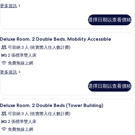
更
更多資訊
的
多
所
套
選擇日期以查看價格
房
有
(Cabana
相
Building)
埃及棉床單、高級寢具、羽絨被、迷你
顯
片
5
的
Deluxe Room, 2 Double Beds, Mobility Accessible
示
詳
可容納 3 人 (依實際入住人數計費)
情
Deluxe
2 張標準雙人床
Room,
免費無線上網
2
Double
更
更多資訊
多
Beds,
Deluxe
Mobility
選擇日期以查看價格
Room,
Accessible
2
Double
的
埃及棉床單、高級寢具、羽絨被、迷你
顯
3
Beds,
Deluxe Room, 2 Double Beds (Tower Building)
所
示
Mobility
可容納 3 人 (依實際入住人數計費)
有
Accessible
Deluxe
的
2 張標準雙人床
相
Room,
詳
免費無線上網
片
2
情