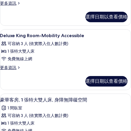
Double
更
更多資訊
多
Beds
Deluxe
(Tower
選擇日期以查看價格
Room,
Building)
2
Double
的
埃及棉床單、高級寢具、羽絨被、迷你
顯
5
Beds
Deluxe King Room-Mobility Accessible
所
示
(Tower
可容納 3 人 (依實際入住人數計費)
有
Building)
Deluxe
的
1 張特大雙人床
相
King
詳
免費無線上網
片
Room-
情
Mobility
更
更多資訊
多
Accessible
Deluxe
的
選擇日期以查看價格
King
所
Room-
Mobility
有
埃及棉床單、高級寢具、羽絨被、迷你
顯
5
Accessible
豪華客房, 1 張特大雙人床, 身障無障礙空間
相
示
的
1 間臥室
詳
片
豪
情
可容納 3 人 (依實際入住人數計費)
華
1 張特大雙人床
客
免費無線上網