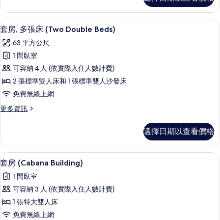
房
片
(Roosevelt
Suite)
套房, 多張床 (Two Double Beds
顯
9
的
套房, 多張床 (Two Double Beds)
示
詳
63 平方公尺
情
套
1 間臥室
房,
可容納 4 人 (依實際入住人數計費)
多
2 張標準雙人床和 1 張標準雙人沙發床
張
免費無線上網
床
更
更多資訊
(Two
多
Double
套
選擇日期以查看價格
Beds)
房,
多
的
張
套房 (Cabana Building) | 起居區 |
顯
所
8
床
套房 (Cabana Building)
示
(Two
有
1 間臥室
Double
套
相
Beds)
可容納 3 人 (依實際入住人數計費)
房
的
片
1 張特大雙人床
詳
(Cabana
情
免費無線上網
Building)