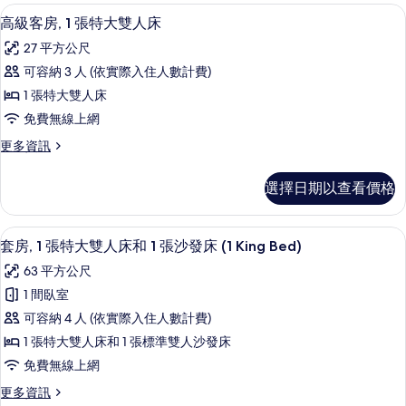
雙
房,
埃及棉床單、高級寢具、羽絨被、迷你
顯
7
1
人
高級客房, 1 張特大雙人床
示
張
床
27 平方公尺
特
高
(Tower
大
可容納 3 人 (依實際入住人數計費)
級
雙
Building)
1 張特大雙人床
人
客
的
床
免費無線上網
房,
所
(Tower
更
更多資訊
Building)
1
有
多
的
張
高
相
詳
選擇日期以查看價格
級
特
情
片
客
大
房,
埃及棉床單、高級寢具、羽絨被、迷你
顯
9
1
雙
套房, 1 張特大雙人床和 1 張沙發床 (1 King Bed)
示
張
人
63 平方公尺
特
套
床
大
1 間臥室
房,
雙
的
可容納 4 人 (依實際入住人數計費)
人
1
所
床
1 張特大雙人床和 1 張標準雙人沙發床
張
的
有
免費無線上網
詳
特
相
情
更
更多資訊
大