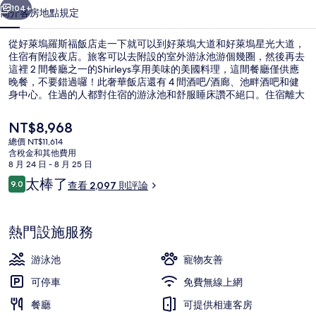
店
104+
簡介
客房
地點
規定
的
從好萊塢羅斯福飯店走一下就可以到好萊塢大道和好萊塢星光大道，
相
住宿有附設夜店。旅客可以去附設的室外游泳池游個幾圈，然後再去
這裡 2 間餐廳之一的Shirleys享用美味的美國料理，這間餐廳僅供應
片
晚餐，不要錯過囉！此奢華飯店還有 4 間酒吧/酒廊、池畔酒吧和健
集
身中心。住過的人都對住宿的游泳池和舒服睡床讚不絕口。住宿離大
眾交通工具不遠，走路到好萊塢 - 高地站只需要 3 分鐘。
目
NT$8,968
前
總價 NT$11,614
的
含稅金和其他費用
室外游泳池，提供泳池遮陽傘和日光浴
價
8 月 24 日 - 8 月 25 日
格
評
太棒了
9.0
查看 2,097 則評論
是
9.0 分，滿分 10 分，
論
NT$8,968
熱門設施服務
游泳池
寵物友善
可停車
免費無線上網
餐廳
可提供相連客房