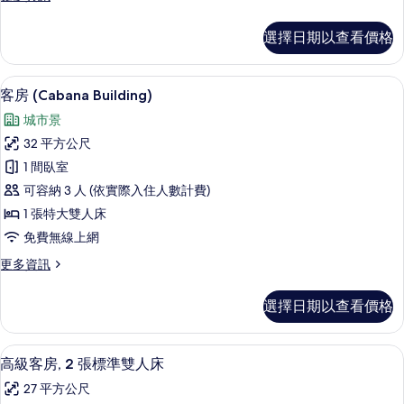
Building)
多
的
客
選擇日期以查看價格
房,
所
陽
有
台
客房 (Cabana Building) | 客房景觀
顯
相
4
(Cabana
客房 (Cabana Building)
示
Building)
片
城市景
的
客
詳
32 平方公尺
房
情
1 間臥室
(Cabana
可容納 3 人 (依實際入住人數計費)
Building)
1 張特大雙人床
的
免費無線上網
所
更
更多資訊
有
多
相
客
選擇日期以查看價格
房
片
(Cabana
Building)
埃及棉床單、高級寢具、羽絨被、迷你
顯
5
的
高級客房, 2 張標準雙人床
示
詳
27 平方公尺
情
高