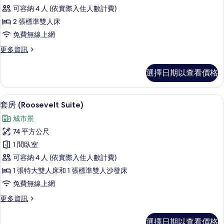
套
(Tower
準
可容納 4 人 (依實際入住人數計費)
房,
雙
Building)
2 張標準雙人床
人
2
的
床
免費無線上網
張
所
(Tower
更
更多資訊
Building)
標
有
多
的
準
套
相
詳
選擇日期以查看價格
房,
雙
情
片
2
人
張
埃及棉床單、高級寢具、羽絨被、迷你
顯
9
標
床
套房 (Roosevelt Suite)
示
準
(Loft)
城市景
雙
套
的
人
74 平方公尺
房
床
所
1 間臥室
(Loft)
(Roosevelt
有
的
可容納 4 人 (依實際入住人數計費)
Suite)
詳
相
1 張特大雙人床和 1 張標準雙人沙發床
的
情
片
免費無線上網
所
更
更多資訊
有
多
相
套
選擇日期以查看價格