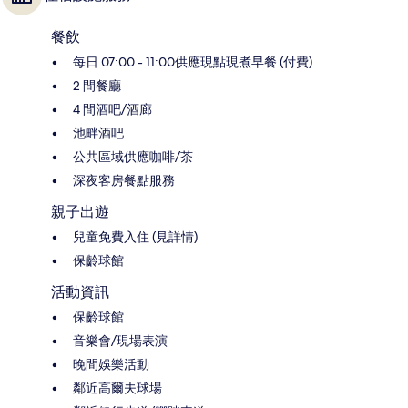
餐飲
每日 07:00 - 11:00供應現點現煮早餐 (付費)
2 間餐廳
4 間酒吧/酒廊
池畔酒吧
公共區域供應咖啡/茶
深夜客房餐點服務
親子出遊
兒童免費入住 (見詳情)
保齡球館
活動資訊
保齡球館
音樂會/現場表演
晚間娛樂活動
鄰近高爾夫球場