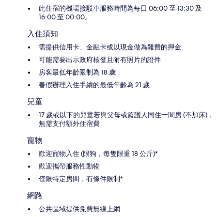
此住宿的機場接駁車服務時間為每日 06:00 至 13:30 及
16:00 至 00:00。
入住須知
需提供信用卡、金融卡或以現金做為雜費的押金
可能需要出示政府核發且附有照片的證件
房客最低年齡限制為 18 歲
春假辦理入住手續的最低年齡為 21 歲
兒童
17 歲或以下的兒童若與父母或監護人同住一間房 (不加床)，
無需支付額外住宿費
寵物
歡迎寵物入住 (限狗，每隻限重 18 公斤)*
歡迎攜帶服務性動物
僅限特定房間，有條件限制*
網路
公共區域提供免費無線上網