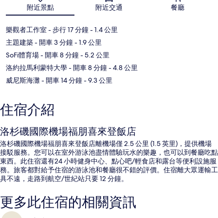
地圖
附近景點
附近交通
餐廳
樂觀者工作室
- 步行 17 分鐘
- 1.4 公里
主題建築
- 開車 3 分鐘
- 1.9 公里
SoFi體育場
- 開車 8 分鐘
- 5.2 公里
洛約拉馬利蒙特大學
- 開車 8 分鐘
- 4.8 公里
威尼斯海灘
- 開車 14 分鐘
- 9.3 公里
住宿介紹
洛杉磯國際機場福朋喜來登飯店
洛杉磯國際機場福朋喜來登飯店離機場僅 2.5 公里 (1.5 英里)，提供機場
接駁服務。您可以在室外游泳池盡情體驗玩水的樂趣，也可以到餐廳吃點
東西。此住宿還有24 小時健身中心、點心吧/輕食店和露台等便利設施服
務。旅客都對給予住宿的游泳池和餐廳很不錯的評價。住宿離大眾運輸工
具不遠，走路到航空/世紀站只要 12 分鐘。
更多此住宿的相關資訊