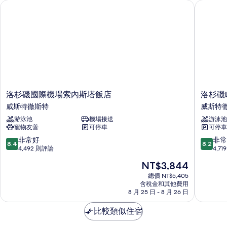
洛杉磯國際機場索內斯塔飯店
洛杉磯LAX
洛
洛
洛杉磯國際機場索內斯塔飯店
洛杉磯L
杉
杉
威斯特徹斯特
威斯特
磯
磯
游泳池
機場接送
游泳池
國
LAX
寵物友善
可停車
可停車
際
機
機
場
8.4
8.2
非常好
非常
8.4
8.2
場
IHG
分，
分，
4,492 則評論
4,7
索
旗
滿
滿
現
NT$3,844
內
下
分
分
在
斯
飯
10
10
總價 NT$5,405
價
塔
含稅金和其他費用
店
分，
分，
格
8 月 25 日 - 8 月 26 日
飯
Holiday
非
非
為
店
Inn
常
常
NT$3,844
比較類似住宿
威
威
好，
好，
斯
斯
4,492
4,719