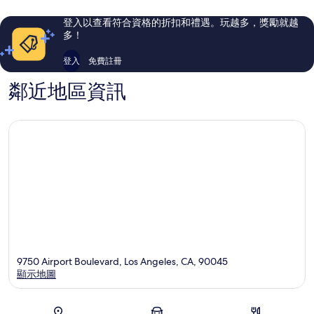
特
特
則
則
徹
徹
評
評
登入以查看符合資格的折扣和禮遇。玩越多，獎勵就越
斯
斯
論
論
多！
特
特
登入
免費註冊
鄰近地區資訊
9750 Airport Boulevard, Los Angeles, CA, 90045
顯示地圖