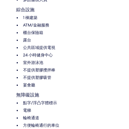
綜合設施
1 棟建築
ATM/金融服務
櫃台保險箱
露台
公共區域提供電視
24 小時健身中心
室外游泳池
不提供塑膠攪拌棒
不提供塑膠吸管
宴會廳
無障礙設施
點字/浮凸字體標示
電梯
輪椅通道
方便輪椅通行的車位