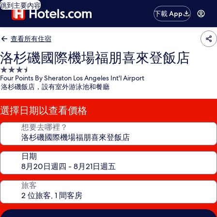
跳到主要內容
下載 App
查看所有住宿
洛杉磯國際機場福朋喜來登飯店
3.5
Four Points By Sheraton Los Angeles Int'l Airport
星
洛杉磯飯店，設有室外游泳池和餐廳
級
住
選擇日期以查看價格
宿
想要去哪裡？
日期
旅客