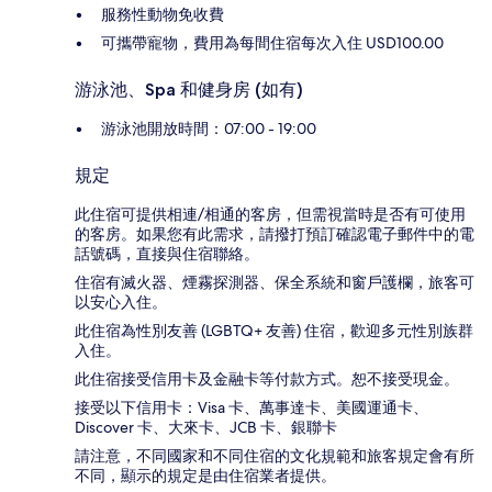
服務性動物免收費
可攜帶寵物，費用為每間住宿每次入住 USD100.00
游泳池、Spa 和健身房 (如有)
游泳池開放時間：07:00 - 19:00
規定
此住宿可提供相連/相通的客房，但需視當時是否有可使用
的客房。如果您有此需求，請撥打預訂確認電子郵件中的電
話號碼，直接與住宿聯絡。
住宿有滅火器、煙霧探測器、保全系統和窗戶護欄，旅客可
以安心入住。
此住宿為性別友善 (LGBTQ+ 友善) 住宿，歡迎多元性別族群
入住。
此住宿接受信用卡及金融卡等付款方式。恕不接受現金。
接受以下信用卡：Visa 卡、萬事達卡、美國運通卡、
Discover 卡、大來卡、JCB 卡、銀聯卡
請注意，不同國家和不同住宿的文化規範和旅客規定會有所
不同，顯示的規定是由住宿業者提供。