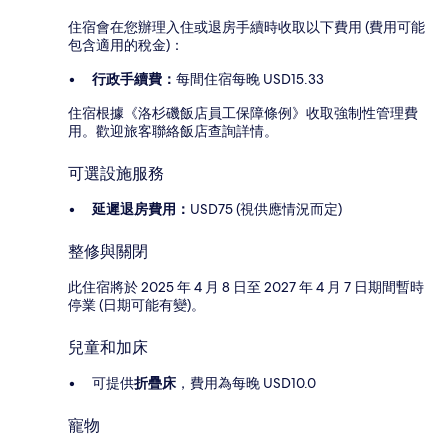
住宿會在您辦理入住或退房手續時收取以下費用 (費用可能
包含適用的稅金)：
行政手續費：
每間住宿每晚 USD15.33
住宿根據《洛杉磯飯店員工保障條例》收取強制性管理費
用。歡迎旅客聯絡飯店查詢詳情。
可選設施服務
延遲退房費用：
USD75 (視供應情況而定)
整修與關閉
此住宿將於 2025 年 4 月 8 日至 2027 年 4 月 7 日期間暫時
停業 (日期可能有變)。
兒童和加床
可提供
折疊床
，費用為每晚 USD10.0
寵物