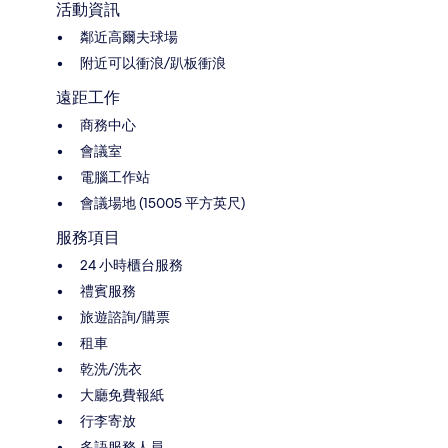
活動資訊
鄰近高爾夫球場
附近可以衝浪/趴板衝浪
遠距工作
商務中心
會議室
電腦工作站
會議場地 (15005 平方英尺)
服務項目
24 小時櫃台服務
禮賓服務
旅遊諮詢/購票
租車
乾洗/洗衣
大廳免費報紙
行李寄放
多語服務人員