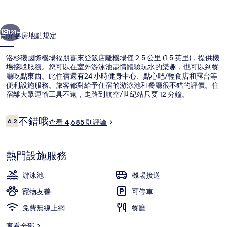
場
一個
下一個
福
121+
簡介
客房
地點
規定
朋
洛杉磯國際機場福朋喜來登飯店離機場僅 2.5 公里 (1.5 英里)，提供機
喜
場接駁服務。您可以在室外游泳池盡情體驗玩水的樂趣，也可以到餐
廳吃點東西。此住宿還有24 小時健身中心、點心吧/輕食店和露台等
來
便利設施服務。旅客都對給予住宿的游泳池和餐廳很不錯的評價。住
登
宿離大眾運輸工具不遠，走路到航空/世紀站只要 12 分鐘。
飯
評
不錯哦
6.2
查看 4,685 則評論
6.2 分，滿分 10 分，
店
論
日光浴平台
的
熱門設施服務
相
片
游泳池
機場接送
集
寵物友善
可停車
免費無線上網
餐廳
查看全部