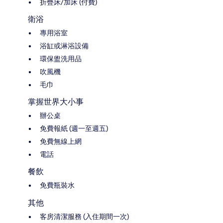
折疊床/加床 (付費)
衛浴
專用浴室
浴缸或淋浴設備
環保盥洗用品
吹風機
毛巾
掌握世界大小事
辦公桌
免費報紙 (週一至週五)
免費無線上網
電話
餐飲
免費瓶裝水
其他
客房清潔服務 (入住期間一次)