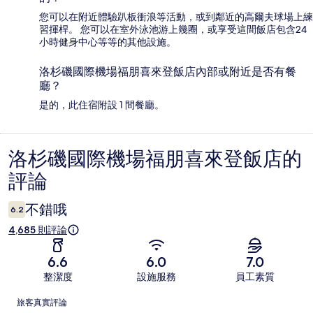
您可以在附近體驗趴板衝浪等活動，或到鄰近的高爾夫球場上練
習揮桿。 您可以在室外泳池游上幾圈，或享受這間飯店包含24
小時健身中心等等的其他設施。
洛杉磯國際機場福朋喜來登飯店內部或附近是否有餐
廳？
是的，此住宿附設 1 間餐廳。
洛杉磯國際機場福朋喜來登飯店的
評
評論
論
不錯哦
6.2
4,685 則評論
6.6
6.0
7.0
整潔度
設施服務
員工素質
評
旅客真實評論