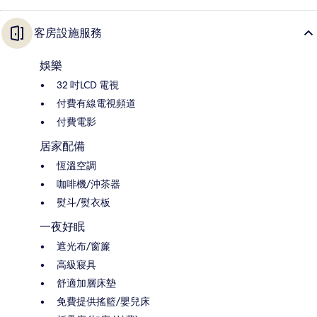
客房設施服務
娛樂
32 吋LCD 電視
付費有線電視頻道
付費電影
居家配備
恆溫空調
咖啡機/沖茶器
熨斗/熨衣板
一夜好眠
遮光布/窗簾
高級寢具
舒適加層床墊
免費提供搖籃/嬰兒床