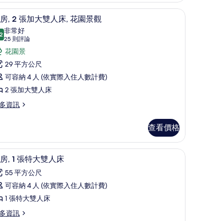
大
片
保險箱
雙
高級寢具、羽絨被、舒適加層、客房內保險箱
顯
5
房, 2 張加大雙人床, 花園景觀
人
示
非常好
2
床
8.2 分，滿分 10 分
客
(25
25 則評論
則
的
,
花園景
評
所
29 平方公尺
論)
張
有
可容納 4 人 (依實際入住人數計費)
加
相
2 張加大雙人床
大
片
多資訊
雙
人
查看價格
,
保險箱
花
套房, 1 張特大雙人床 | 高級寢具、羽絨被、
顯
7
房, 1 張特大雙人床
園
示
55 平方公尺
景
套
可容納 4 人 (依實際入住人數計費)
觀
,
1 張特大雙人床
的
多資訊
張
所