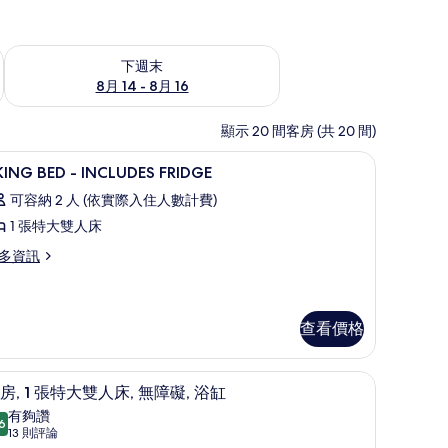
查看下週末 (8月 14 - 8月 16) 的供應情況
下週末
8月 14 - 8月 16
顯示 20 間客房 (共 20 間)
保險箱
高級寢具、羽絨被、舒適加層、客房內保險箱
顯
10
 KING BED - INCLUDES FRIDGE
示
可容納 2 人 (依實際入住人數計費)
1 張特大雙人床
ING
多資訊
ED
NCLUDES
ING
RIDGE
ED
查看價格
的
CLUDES
所
保險箱
高級寢具、羽絨被、舒適加層、客房內保險箱
顯
IDGE
5
房, 1 張特大雙人床, 無障礙, 浴缸
有
示
有夠讚
6
相
8.6 分，滿分 10 分
客
(13
13 則評論