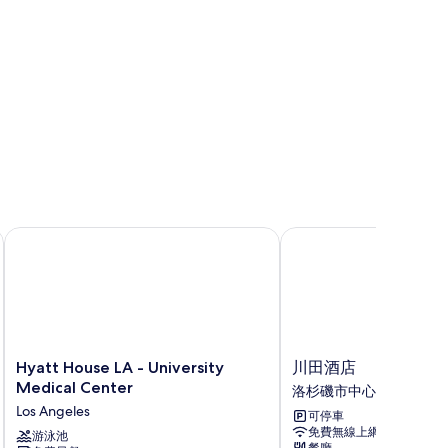
,
非
吸
煙
房
的
所
有
相
Hyatt House LA - University Medical Center
川田酒店
片
Hyatt
川
Hyatt House LA - University
川田酒店
House
田
Medical Center
洛杉磯市中心
LA
酒
Los Angeles
可停車
-
店
免費無線上網
University
游泳池
洛