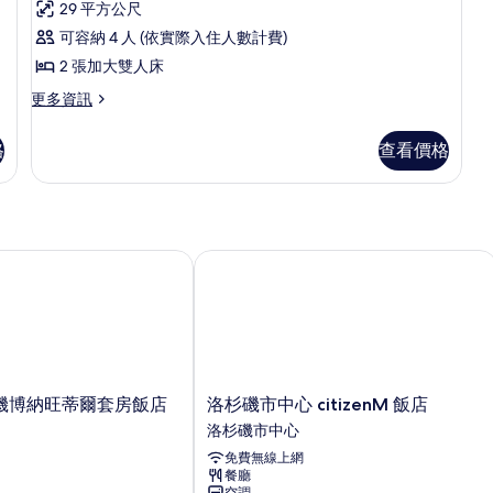
則
煙
礙
房,
29 平方公尺
床,
床,
評
非
無
房
2
可容納 4 人 (依實際入住人數計費)
吸
障
論)
張
的
2 張加大雙人床
煙
礙,
房
加
非
所
更
更多資訊
的
吸
多
大
有
詳
煙
客
雙
格
查看價格
相
情
房
房,
的
人
2
片
詳
張
床,
情
加
無
大
雙
博納旺蒂爾套房飯店
洛杉磯市中心 citizenM 飯店
障
人
礙,
床,
無
非
障
吸
礙,
非
煙
吸
洛
磯博納旺蒂爾套房飯店
洛杉磯市中心 citizenM 飯店
房
煙
杉
洛杉磯市中心
的
房
磯
的
免費無線上網
市
所
詳
餐廳
中