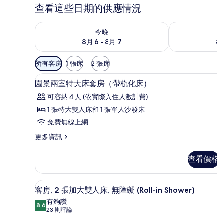
查看這些日期的供應情況
查看今晚 (8月 6 - 8月 7) 的供應情況
查看明天 (8月 
今晚
8月 6 - 8月 7
可
所有客房
1 張床
2 張床
用
高級寢具、羽絨被、舒適加層
顯
的
4
園景兩室特大床套房（帶梳化床）
示
客
可容納 4 人 (依實際入住人數計費)
房
園
1 張特大雙人床和 1 張單人沙發床
篩
景
免費無線上網
選
兩
條
更
更多資訊
室
件
多
特
園
查看價
景
大
兩
床
室
高級寢具、羽絨被、舒適加層
顯
8
特
客房, 2 張加大雙人床, 無障礙 (Roll-in Shower)
套
示
大
有夠讚
房
床
8.6
8.6 分，滿分 10 分
客
(23
23 則評論
套