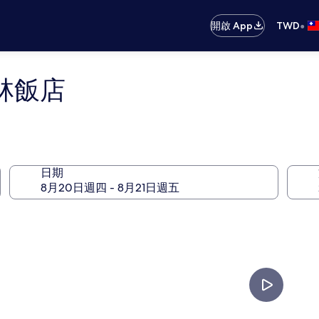
•
開啟 App
TWD
林飯店
日期