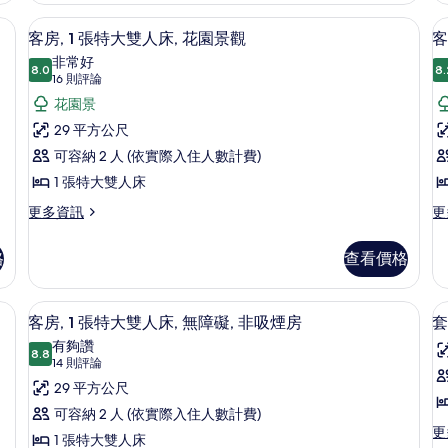
人
張
張
景觀 | 高級寢具、羽絨被、舒適加層、客房內保險箱
床,
高級寢具、羽絨被、舒適加層、客房內
顯
特
5
特
客房, 1 張特大雙人床, 花園景觀
客
非
大
示
大
非常好
雙
雙
8.0
8.
吸
8.0 分，滿分 10 分
客
(16
16 則評論
人
人
則
煙
房,
花園景
房
床
床,
評
的
非
房
1
2
29 平方公尺
詳
吸
論)
張
的
可容納 2 人 (依實際入住人數計費)
情
煙
房
特
所
1 張特大雙人床
的
大
有
更
更
更多資訊
更
詳
多
多
雙
相
情
客
客
人
格
查看價格
片
房,
房,
床,
1
床
2
張
張
、客房內保險箱
花
高級寢具、羽絨被、舒適加層、客房內
顯
5
特
加
客房, 1 張特大雙人床, 無障礙, 非吸煙房
套
園
示
大
大
有夠讚
雙
8.8
雙
景
8.8 分，滿分 10 分
客
(14
14 則評論
人
人
則
觀
房,
29 平方公尺
房
床,
床,
評
花
花
的
1
1
可容納 2 人 (依實際入住人數計費)
園
園
論)
更
更
張
所
1 張特大雙人床
景
景