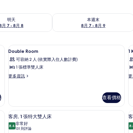
7 - 8月 8) 的供應情況
查看本週末 (8月 7 - 8月 9) 的供應情況
明天
本週末
8月 7 - 8月 8
8月 7 - 8月 9
、客房內保險箱
高級寢具、羽絨被、舒適加層、客房內
顯
5
Double Room
1
示
可容納 2 人 (依實際入住人數計費)
Double
1
1 張標準雙人床
Room
K
更
更
更多資訊
更
B
的
多
多
-
所
Double
1
I
Room
K
有
F
的
B
格
查看價格
相
詳
-
片
情
IN
、客房內保險箱
高級寢具、羽絨被、舒適加層、客房內
顯
FR
5
客房, 1 張特大雙人床
客
的
示
非常好
詳
8.4
8.
8.4 分，滿分 10 分
客
(131
131 則評論
情