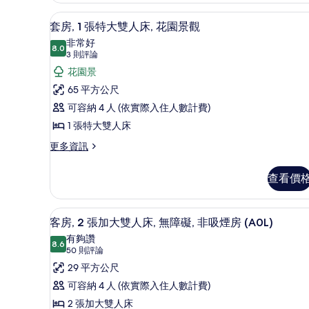
人
張
片
床
套房, 1 張特大雙人床, 花園
顯
9
加
套房, 1 張特大雙人床, 花園景觀
的
示
大
非常好
雙
8.0
所
8.0 分，滿分 10 分
套
(3
3 則評論
人
則
有
房,
花園景
床
評
的
相
1
65 平方公尺
詳
論)
張
片
可容納 4 人 (依實際入住人數計費)
情
特
1 張特大雙人床
大
更
更多資訊
多
雙
套
人
查看價
房,
床,
1
張
花
高級寢具、羽絨被、舒適加層
顯
7
特
客房, 2 張加大雙人床, 無障礙, 非吸煙房 (A0L)
園
示
大
有夠讚
雙
8.6
景
8.6 分，滿分 10 分
客
(50
50 則評論
人
則
觀
房,
29 平方公尺
床,
評
花
的
2
可容納 4 人 (依實際入住人數計費)
園
論)
張
所
2 張加大雙人床
景