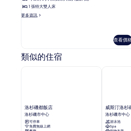
片
有
統
床
1 張特大雙人床
的
相
套
詳
更
更多資訊
片
房,
情
多
1
總
統
張
套
特
查看價
房,
1
大
張
類似的住宿
雙
特
人
大
雙
洛杉磯都飯店
威斯汀洛杉磯
床
人
的
床
的
所
詳
有
情
相
洛
威
洛杉磯都飯店
威斯汀洛杉
片
杉
斯
洛杉磯市中心
洛杉磯市中心
磯
汀
可停車
游泳池
都
洛
免費無線上網
Spa
飯
杉