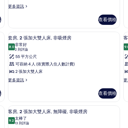
多
觀
特
觀
有
套
更
更多資訊
的
的
房,
多
大
相
詳
詳
1
客
雙
格
查看價格
片
情
情
張
房,
特
人
1
大
張
級寢具、羽絨被、舒適加層、客房內保險箱
床,
高級寢具、羽絨被、舒適加層、客房內
顯
雙
8
特
套房, 2 張加大雙人床, 非吸煙房
客
無
人
示
大
非常好
床
雙
8.0
9.
障
8.0 分，滿分 10 分
套
(2
2 則評論
的
人
則
礙,
房,
55 平方公尺
房
詳
床,
評
情
無
非
2
1
可容納 4 人 (依實際入住人數計費)
障
論)
張
吸
2 張加大雙人床
礙,
非
加
煙
更
更
更多資訊
更
吸
多
多
大
房
煙
套
客
雙
格
查看價格
的
房
房,
房,
的
人
2
1
所
詳
張
張
 高級寢具、羽絨被、舒適加層、客房內保險箱
床,
高級寢具、羽絨被、舒適加層、客房內
床
顯
有
情
8
加
特
客房, 2 張加大雙人床, 無障礙, 非吸煙房
非
示
相
大
大
太棒了
雙
9.2
雙
吸
9.2 分，滿分 10 分
客
片
(13
13 則評論
人
人