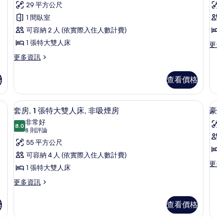
則
房,
29 平方公尺
房
評
1
1
1 間臥室
論)
張
可容納 2 人 (依實際入住人數計費)
特
1 張特大雙人床
更
更
多
大
更
更多資訊
客
多
雙
房,
客
人
1
格
查看價格
房,
張
床
1
床
特
張
、客房內保險箱
的
套房, 1 張特大雙人床, 非吸煙房 |
顯
大
7
特
套房, 1 張特大雙人床, 非吸煙房
豪
雙
所
示
大
非常好
人
雙
8.0
有
礙
8.0 分，滿分 10 分
套
(8
8 則評論
床,
人
無
則
相
房,
55 平方公尺
床
障
評
的
片
1
可容納 4 人 (依實際入住人數計費)
礙,
詳
論)
更
更
張
浴
1 張特大雙人床
房
情
多
缸
特
1
豪
更
更多資訊
的
華
多
大
詳
套
套
情
雙
格
查看價格
房,
房,
1
1