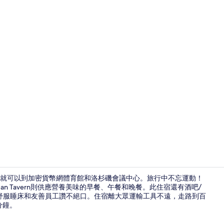
旅遊達人影
分鐘就可以到加密貨幣網體育館和洛杉磯會議中心。旅行中不忘運動！
ban Tavern則供應營養美味的早餐、午餐和晚餐。此住宿還有酒吧/
舒服睡床和友善員工讚不絕口。住宿離大眾運輸工具不遠，走路到百
總統套房, 1
分鐘。