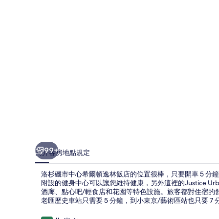
心
希
爾
頓
逸
林
飯
店
的
相
99+
簡介
客房
地點
規定
片
洛杉磯市中心希爾頓逸林飯店的位置很棒，只要開車 5 
集
附設的健身中心可以讓您維持健康，另外這裡的Justice Ur
酒廊、點心吧/輕食店和花園等特色設施。旅客都對住宿的
老匯歷史車站只需要 5 分鐘，到小東京/藝術區站也只要 7 