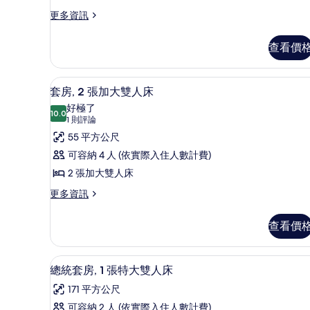
觀
加
有
更
更多資訊
的
多
大
相
詳
客
雙
查看價
片
情
房,
人
2
張
床,
套房, 2 張加大雙人床 | 高
顯
8
加
套房, 2 張加大雙人床
無
示
大
好極了
雙
10.0
障
10.0 分，滿分 10 分
套
(1
1 則評論
人
則
礙,
房,
55 平方公尺
床,
評
無
非
2
可容納 4 人 (依實際入住人數計費)
障
論)
張
吸
2 張加大雙人床
礙,
非
加
煙
更
更多資訊
吸
多
大
房
煙
套
雙
(A0L)
查看價
房
房,
(A0L)
的
人
2
的
張
所
床
總統套房, 1 張特大雙人床 |
顯
詳
8
加
總統套房, 1 張特大雙人床
情
有
的
示
大
171 平方公尺
雙
相
所
總
人
可容納 2 人 (依實際入住人數計費)