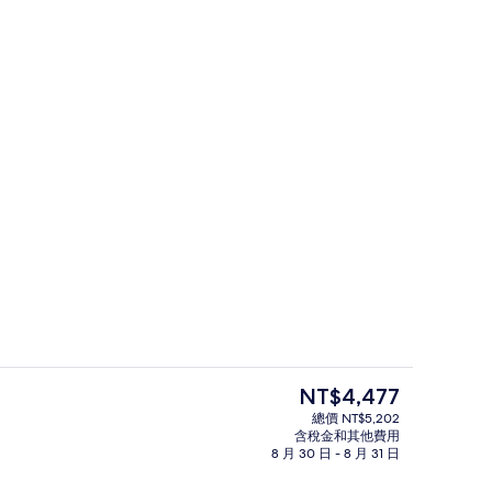
外觀
片
目
NT$4,477
前
總價 NT$5,202
的
含稅金和其他費用
 張特大雙人床 | 客房景觀
42-吋 LCD 液晶電視、衛星頻道、電視
價
8 月 30 日 - 8 月 31 日
格
是