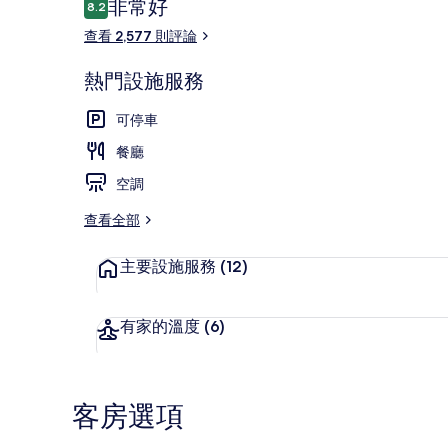
評
非常好
8.2
8.2 分，滿分 10 分，
論
查看 2,577 則評論
噴水池
熱門設施服務
可停車
餐廳
空調
查看全部
主要設施服務
(12)
有家的溫度
(6)
客房選項