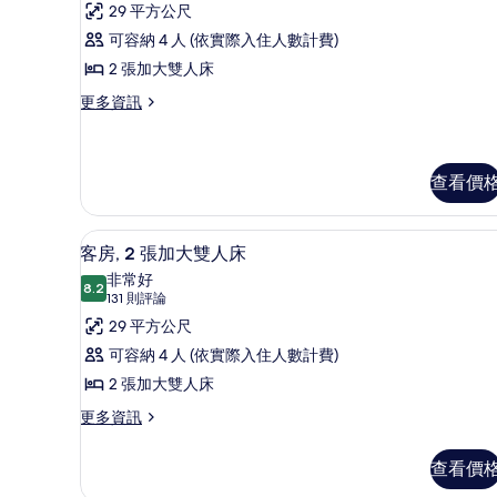
（帶
則
房,
29 平方公尺
房
梳
評
（帶
2
可容納 4 人 (依實際入住人數計費)
梳
化
論)
張
2 張加大雙人床
化
床）
床）
加
更
更多資訊
的
的
多
大
詳
客
所
雙
情
房,
有
人
2
查看價
相
張
床,
加
片
無
高級寢具、羽絨被、舒適加層
顯
大
7
客房, 2 張加大雙人床
雙
障
示
非常好
人
8.2
礙
8.2 分，滿分 10 分
客
(131
131 則評論
床,
無
則
(Roll-
房,
29 平方公尺
障
評
in
2
可容納 4 人 (依實際入住人數計費)
礙
論)
Shower)
(Roll-
張
2 張加大雙人床
in
的
加
更
更多資訊
Shower)
所
多
大
的
客
有
詳
雙
查看價
房,
情
相
2