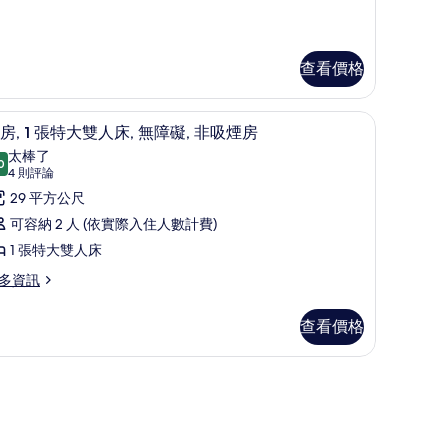
特
有
大
相
雙
查看價格
片
人
保險箱
床
高級寢具、羽絨被、舒適加層、客房內保險箱
顯
7
房, 1 張特大雙人床, 無障礙, 非吸煙房
的
示
太棒了
0
所
9.0 分，滿分 10 分
客
(4
4 則評論
則
有
,
29 平方公尺
評
相
可容納 2 人 (依實際入住人數計費)
論)
張
片
1 張特大雙人床
特
多資訊
大
雙
查看價格
人
保險箱
,
無
障