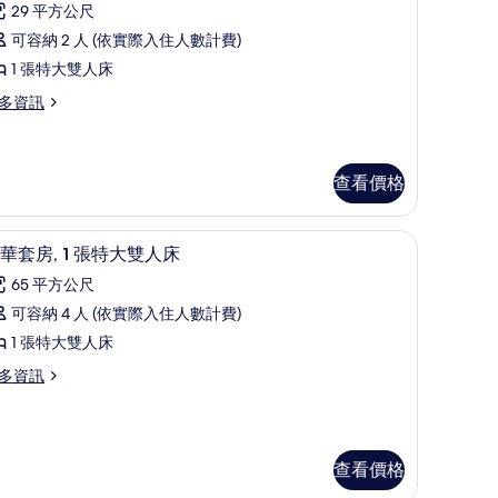
片
則
,
29 平方公尺
評
可容納 2 人 (依實際入住人數計費)
論)
張
1 張特大雙人床
特
多資訊
大
雙
人
查看價格
,
 高級寢具、羽絨被、舒適加層、客房內保險箱
無
高級寢具、羽絨被、舒適加層、客房內保險箱
顯
7
華套房, 1 張特大雙人床
障
示
65 平方公尺
,
豪
可容納 4 人 (依實際入住人數計費)
浴
華
1 張特大雙人床
缸
套
多資訊
的
,
所
張
有
特
查看價格
相