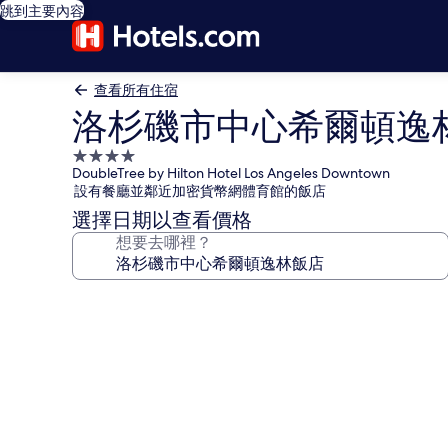
跳到主要內容
查看所有住宿
洛杉磯市中心希爾頓逸
4.0
DoubleTree by Hilton Hotel Los Angeles Downtown
星
設有餐廳並鄰近加密貨幣網體育館的飯店
級
選擇日期以查看價格
住
想要去哪裡？
宿
洛
杉
磯
市
中