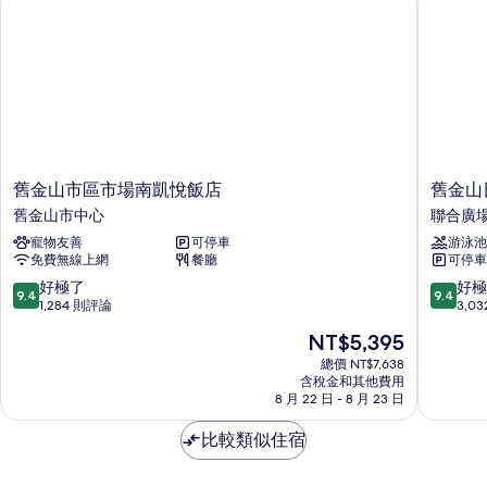
雙
所
人
床
有
的
相
詳
情
片
舊
舊
舊金山市區市場南凱悅飯店
舊金山
金
金
舊金山市中心
聯合廣
山
山
寵物友善
可停車
游泳池
市
日
免費無線上網
餐廳
可停車
區
航
市
飯
9.4
9.4
好極了
好極
9.4
9.4
場
店
分，
分，
1,284 則評論
3,0
南
聯
滿
滿
現
NT$5,395
凱
合
分
分
在
悅
廣
10
10
總價 NT$7,638
價
飯
含稅金和其他費用
場
分，
分，
格
8 月 22 日 - 8 月 23 日
店
好
好
為
舊
極
極
NT$5,395
比較類似住宿
金
了，
了，
山
1,284
3,032
市
則
則