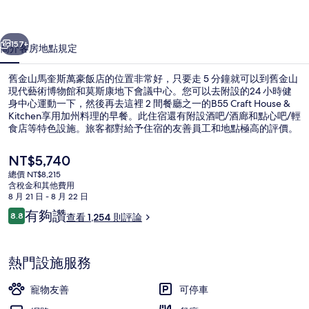
萬
一個
下一個
豪
157+
簡介
客房
地點
規定
飯
舊金山馬奎斯萬豪飯店的位置非常好，只要走 5 分鐘就可以到舊金山
店
現代藝術博物館和莫斯康地下會議中心。您可以去附設的24 小時健
身中心運動一下，然後再去這裡 2 間餐廳之一的B55 Craft House &
的
Kitchen享用加州料理的早餐。此住宿還有附設酒吧/酒廊和點心吧/輕
相
食店等特色設施。旅客都對給予住宿的友善員工和地點極高的評價。
住宿離大眾運輸工具不遠，走路到市場街與市德頓街站只要 2 分鐘，
片
到市場街與 4 街站也只要 3 分鐘。
目
NT$5,740
前
集
總價 NT$8,215
的
含稅金和其他費用
雞尾酒酒吧
價
8 月 21 日 - 8 月 22 日
格
評
有夠讚
8.8
查看 1,254 則評論
是
8.8 分，滿分 10 分，
論
NT$5,740
熱門設施服務
寵物友善
可停車