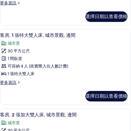
觀
市
更
更多資訊
大
景
多
的
雙
觀
客
所
選擇日期以查看價格
的
房,
人
詳
有
2
床,
情
張
相
客房, 1 張特大雙人床, 城市景觀, 邊
顯
9
加
城
客房, 1 張特大雙人床, 城市景觀, 邊間
片
示
大
市
城市景
雙
客
景
人
30 平方公尺
房,
床,
觀
1 間臥室
城
1
的
市
可容納 4 人 (依實際入住人數計費)
張
景
所
1 張特大雙人床
觀
特
有
的
更
更多資訊
大
詳
多
相
雙
情
客
片
選擇日期以查看價格
房,
人
1
床,
張
客房, 2 張加大雙人床, 城市景觀, 
顯
8
特
城
客房, 2 張加大雙人床, 城市景觀, 邊間
示
大
市
城市景
雙
客
景
人
30 平方公尺