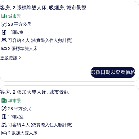
張
高級寢具、客房內保險箱、書桌、筆電
顯
7
特
城
客房, 2 張標準雙人床, 吸煙房, 城市景觀
示
大
市
城市景
雙
客
景
人
28 平方公尺
房,
床,
觀
1 間臥室
城
2
的
市
可容納 4 人 (依實際入住人數計費)
張
景
所
2 張標準雙人床
觀
標
有
的
更
更多資訊
準
詳
多
相
雙
情
客
片
選擇日期以查看價格
房,
人
2
床,
張
高級寢具、客房內保險箱、書桌、筆電
顯
8
標
吸
客房, 2 張加大雙人床, 城市景觀
示
準
煙
城市景
雙
客
房,
人
28 平方公尺
房,
床,
城
1 間臥室
吸
2
市
煙
可容納 4 人 (依實際入住人數計費)
張
房,
景
2 張加大雙人床
城
加