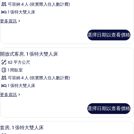
通
床,
觀
可容納 4 人 (依實際入住人數計費)
城
套
的
市
1 張特大雙人床
房,
景
所
更
更多資訊
觀
1
多
有
的
間
普
詳
相
選擇日期以查看價格
通
臥
情
片
套
室
房,
開放式客房, 1 張特大雙人床 | 起居區 |
顯
6
1
的
開放式客房, 1 張特大雙人床
示
間
所
62 平方公尺
臥
開
有
室
1 間臥室
放
的
相
可容納 4 人 (依實際入住人數計費)
詳
式
片
情
1 張特大雙人床
客
更
更多資訊
房,
多
1
開
選擇日期以查看價格
放
張
式
特
客
套房, 1 張特大雙人床 | 客廳 | 47-吋
顯
7
房,
大
套房, 1 張特大雙人床
示
1