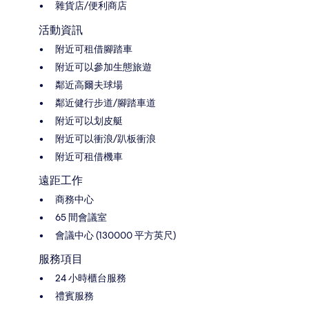
雜貨店/便利商店
活動資訊
附近可租借腳踏車
附近可以參加生態旅遊
鄰近高爾夫球場
鄰近健行步道/腳踏車道
附近可以划皮艇
附近可以衝浪/趴板衝浪
附近可租借機車
遠距工作
商務中心
65 間會議室
會議中心 (130000 平方英尺)
服務項目
24 小時櫃台服務
禮賓服務