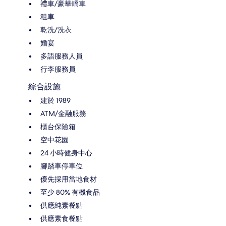
禮車/豪華轎車
租車
乾洗/洗衣
婚宴
多語服務人員
行李服務員
綜合設施
建於 1989
ATM/金融服務
櫃台保險箱
空中花園
24 小時健身中心
腳踏車停車位
優先採用當地食材
至少 80% 有機食品
供應純素餐點
供應素食餐點