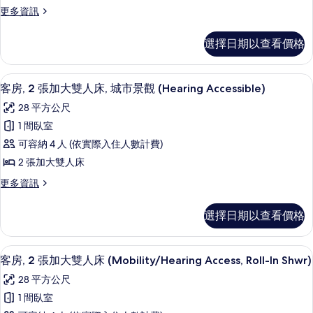
城
特
更
更多資訊
市
觀
大
多
景
(Mobility/Hearing
客
雙
觀
選擇日期以查看價格
Accessible,
房,
(Mobility/Hearing
人
1
Accessible,
Tub)
床,
張
Tub)
高級寢具、客房內保險箱、書桌、筆電
顯
的
6
特
客房, 2 張加大雙人床, 城市景觀 (Hearing Accessible)
的
城
示
大
所
詳
28 平方公尺
市
雙
情
客
有
人
1 間臥室
景
房,
相
床,
可容納 4 人 (依實際入住人數計費)
觀
城
2
片
市
2 張加大雙人床
(Mobility/Hearing
張
景
Access,
更
更多資訊
觀
加
多
Roll-
(Mobility/Hearing
大
客
In
Access,
選擇日期以查看價格
房,
雙
Roll-
Shwr)
2
In
人
的
張
Shwr)
高級寢具、客房內保險箱、書桌、筆電
顯
4
加
床,
客房, 2 張加大雙人床 (Mobility/Hearing Access, Roll-In Shwr)
的
所
示
大
詳
城
28 平方公尺
有
雙
情
客
市
人
1 間臥室
相
房,
床,