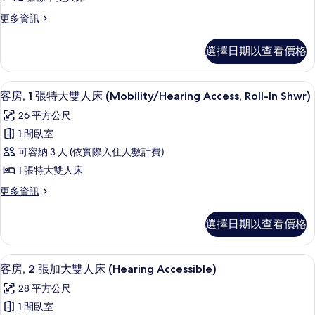
張
所
Tub)
更
更多資訊
的
標
有
多
詳
準
客
相
情
選擇日期以查看價格
房,
雙
片
2
人
張
高級寢具、客房內保險箱、書桌、筆電
顯
4
標
床
客房, 1 張特大雙人床 (Mobility/Hearing Access, Roll-In Shwr)
示
準
(Mobility/Hearing
26 平方公尺
雙
客
Access,
人
1 間臥室
房,
床
Roll-
可容納 3 人 (依實際入住人數計費)
(Mobility/Hearing
1
In
Access,
1 張特大雙人床
張
Shwr)
Roll-
更
更多資訊
的
In
特
多
Shwr)
所
大
客
的
選擇日期以查看價格
房,
有
雙
詳
1
情
相
人
張
高級寢具、客房內保險箱、書桌、筆電
顯
5
特
片
床
客房, 2 張加大雙人床 (Hearing Accessible)
示
大
(Mobility/Hearing
28 平方公尺
雙
客
Access,
人
1 間臥室