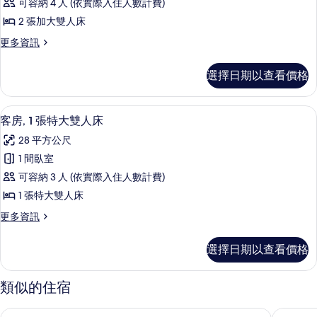
景
可容納 4 人 (依實際入住人數計費)
片
城
2
觀
市
2 張加大雙人床
張
景
(Hearing
更
更多資訊
觀
加
Accessible)
多
(Hearing
大
客
的
Accessible)
選擇日期以查看價格
房,
雙
的
所
2
詳
人
張
有
情
高級寢具、客房內保險箱、書桌、筆電
顯
8
加
床
客房, 1 張特大雙人床
相
示
大
(Mobility/Hearing
28 平方公尺
片
雙
客
Access,
人
1 間臥室
房,
床
Roll-
可容納 3 人 (依實際入住人數計費)
(Mobility/Hearing
1
In
Access,
1 張特大雙人床
張
Shwr)
Roll-
更
更多資訊
的
In
特
多
Shwr)
所
大
客
的
選擇日期以查看價格
房,
有
雙
詳
1
情
相
人
張
類似的住宿
特
片
床
大
的
舊金山市區市場南凱悅飯店
舊金山日