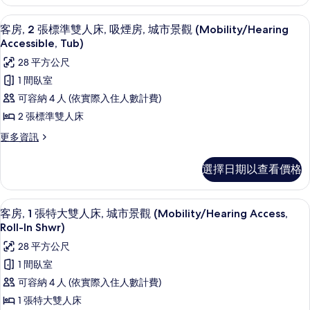
所
2
的
人
張
有
詳
高級寢具、客房內保險箱、書桌、筆電
顯
5
加
床
客房, 2 張標準雙人床, 吸煙房, 城市景觀 (Mobility/Hearing
情
相
示
大
Accessible, Tub)
(Mobility/Hearing
雙
片
客
Accessible,
28 平方公尺
人
房,
床
Tub)
1 間臥室
(Mobility/Hearing
2
的
可容納 4 人 (依實際入住人數計費)
Accessible,
張
所
Tub)
2 張標準雙人床
的
標
有
更
更多資訊
詳
準
相
多
情
客
雙
片
選擇日期以查看價格
房,
人
2
床,
張
高級寢具、客房內保險箱、書桌、筆電
顯
6
標
客房, 1 張特大雙人床, 城市景觀 (Mobility/Hearing Access,
吸
示
準
Roll-In Shwr)
煙
雙
客
28 平方公尺
人
房,
房,
床,
1 間臥室
城
吸
1
可容納 4 人 (依實際入住人數計費)
煙
市
張
房,
1 張特大雙人床
景