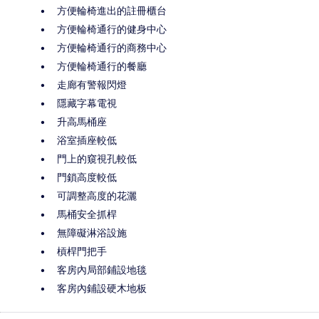
方便輪椅進出的註冊櫃台
方便輪椅通行的健身中心
方便輪椅通行的商務中心
方便輪椅通行的餐廳
走廊有警報閃燈
隱藏字幕電視
升高馬桶座
浴室插座較低
門上的窺視孔較低
門鎖高度較低
可調整高度的花灑
馬桶安全抓桿
無障礙淋浴設施
槓桿門把手
客房內局部鋪設地毯
客房內鋪設硬木地板