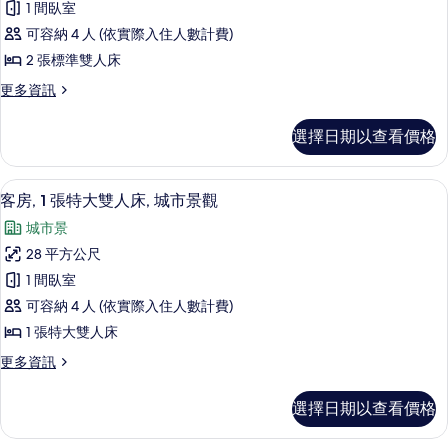
所
人
1 間臥室
房,
床
有
可容納 4 人 (依實際入住人數計費)
的
2
相
詳
2 張標準雙人床
張
情
片
更
更多資訊
標
多
準
客
選擇日期以查看價格
房,
雙
2
人
張
高級寢具、客房內保險箱、書桌、筆電
顯
7
標
床
客房, 1 張特大雙人床, 城市景觀
示
準
的
城市景
雙
客
所
人
28 平方公尺
房,
床
有
1 間臥室
的
1
相
詳
可容納 4 人 (依實際入住人數計費)
張
情
片
1 張特大雙人床
特
更
更多資訊
大
多
雙
客
選擇日期以查看價格
房,
人
1
床,