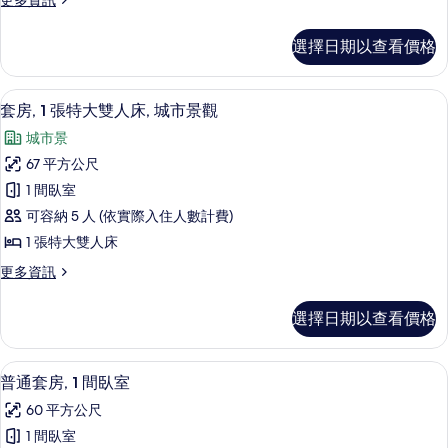
更多資訊
間
多
臥
奢
選擇日期以查看價格
華
室,
套
城
房,
套房, 1 張特大雙人床, 城市景觀 |
顯
9
1
市
套房, 1 張特大雙人床, 城市景觀
示
間
景
城市景
臥
套
觀
室,
67 平方公尺
房,
城
的
1 間臥室
市
1
所
景
可容納 5 人 (依實際入住人數計費)
張
觀
有
1 張特大雙人床
的
特
相
詳
更
更多資訊
大
情
多
片
雙
套
選擇日期以查看價格
房,
人
1
床,
張
47-吋平面電視、有線頻道、電視、Netfl
顯
5
特
城
普通套房, 1 間臥室
示
大
市
60 平方公尺
雙
普
景
人
1 間臥室