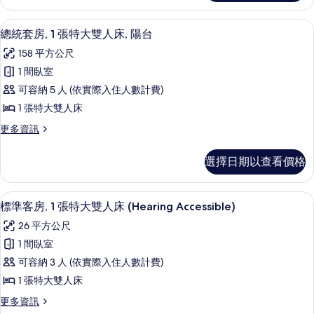
套
陽
房,
總統套房, 1 張特大雙人床, 陽台 | 客廳 
顯
10
1
台,
總統套房, 1 張特大雙人床, 陽台
示
間
海
158 平方公尺
臥
總
灣
室,
1 間臥室
統
陽
景
可容納 5 人 (依實際入住人數計費)
台,
套
觀
海
1 張特大雙人床
房,
灣
的
更
更多資訊
景
1
多
所
觀
張
總
的
有
選擇日期以查看價格
統
特
詳
相
套
情
大
房,
片
高級寢具、客房內保險箱、書桌、筆電
顯
5
1
雙
標準客房, 1 張特大雙人床 (Hearing Accessible)
示
張
人
26 平方公尺
特
標
床,
大
1 間臥室
準
雙
陽
可容納 3 人 (依實際入住人數計費)
人
客
台
床,
1 張特大雙人床
房,
陽
的
更
更多資訊
台
1
多