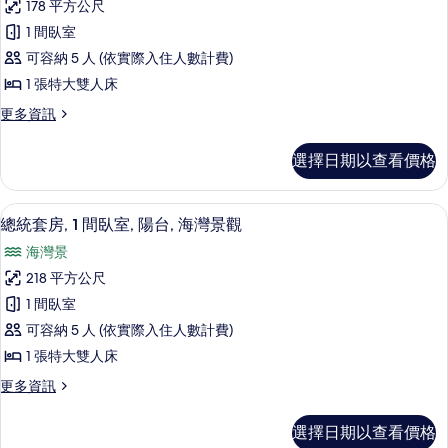
雙
178 平方公尺
張
套
人
特
1 間臥室
房,
大
床
可容納 5 人 (依實際入住人數計費)
雙
1
的
人
1 張特大雙人床
張
床
所
更
更多資訊
的
特
多
有
詳
大
套
情
相
選擇日期以查看價格
房,
雙
片
1
人
張
總統套房, 1 間臥室, 陽台, 海灣景觀 | 
顯
6
特
床
總統套房, 1 間臥室, 陽台, 海灣景觀
示
大
的
海灣景
雙
總
所
人
218 平方公尺
統
床
有
1 間臥室
的
套
相
詳
可容納 5 人 (依實際入住人數計費)
房,
情
片
1 張特大雙人床
1
更
更多資訊
間
多
臥
總
選擇日期以查看價格
統
室,