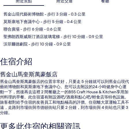
附近景點
附近交通
餐廳
舊金山現代藝術博物館
- 步行 3 分鐘
- 0.3 公里
莫斯康地下會議中心
- 步行 5 分鐘
- 0.4 公里
聯合廣場
- 步行 6 分鐘
- 0.6 公里
聖弗朗西斯威斯汀酒店玻璃電梯
- 步行 10 分鐘
- 0.9 公里
沃菲爾德劇院
- 步行 10 分鐘
- 0.9 公里
住宿介紹
舊金山馬奎斯萬豪飯店
舊金山馬奎斯萬豪飯店的位置非常好，只要走 5 分鐘就可以到舊金山現代
藝術博物館和莫斯康地下會議中心。您可以去附設的24 小時健身中心運
動一下，然後再去這裡 2 間餐廳之一的B55 Craft House & Kitchen享用加
州料理的早餐。此住宿還有附設酒吧/酒廊和點心吧/輕食店等特色設施。
旅客都對給予住宿的友善員工和地點極高的評價。住宿離大眾運輸工具不
遠，走路到市場街與市德頓街站只要 2 分鐘，到市場街與 4 街站也只要 3
分鐘。
更多此住宿的相關資訊