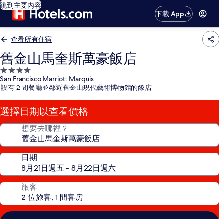
跳到主要內容
下載 App
查看所有住宿
舊金山馬奎斯萬豪飯店
4.0
San Francisco Marriott Marquis
星
設有 2 間餐廳並鄰近舊金山現代藝術博物館的飯店
級
住
選擇日期以查看價格
宿
想要去哪裡？
日期
旅客