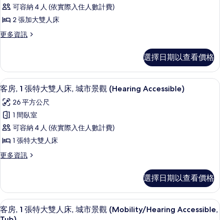
房,
床
Roll-
可容納 4 人 (依實際入住人數計費)
(Mobility/Hearing
2
In
Access,
2 張加大雙人床
張
Shwr)
Roll-
更
更多資訊
的
In
加
多
Shwr)
所
大
客
的
選擇日期以查看價格
房,
有
雙
詳
2
情
相
人
張
高級寢具、客房內保險箱、書桌、筆電
顯
6
加
片
床
客房, 1 張特大雙人床, 城市景觀 (Hearing Accessible)
示
大
(Hearing
26 平方公尺
雙
客
Accessible)
人
1 間臥室
房,
床
的
可容納 4 人 (依實際入住人數計費)
(Hearing
1
所
Accessible)
1 張特大雙人床
張
有
的
更
更多資訊
詳
特
相
多
情
大
客
片
選擇日期以查看價格
房,
雙
1
人
張
高級寢具、客房內保險箱、書桌、筆電
顯
6
特
床,
客房, 1 張特大雙人床, 城市景觀 (Mobility/Hearing Accessible,
示
大
Tub)