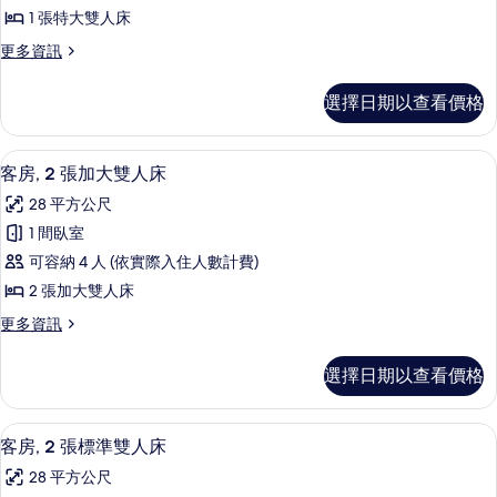
套
的
人
1 張特大雙人床
房,
床
所
更
更多資訊
的
1
多
有
詳
張
行
情
相
選擇日期以查看價格
政
特
片
套
大
房,
高級寢具、客房內保險箱、書桌、筆電
顯
6
1
雙
客房, 2 張加大雙人床
示
張
人
28 平方公尺
特
客
床
大
1 間臥室
房,
雙
的
可容納 4 人 (依實際入住人數計費)
人
2
所
床
2 張加大雙人床
張
的
有
更
更多資訊
詳
加
多
相
情
大
客
片
選擇日期以查看價格
房,
雙
2
人
張
高級寢具、客房內保險箱、書桌、筆電
顯
6
加
床
客房, 2 張標準雙人床
示
大
的
28 平方公尺
雙
客