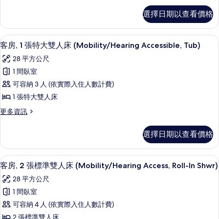
所
的
張
標
詳
有
選擇日期以查看價格
準
特
情
相
客
大
房,
片
高級寢具、客房內保險箱、書桌、筆電
顯
4
1
雙
客房, 1 張特大雙人床 (Mobility/Hearing Accessible, Tub)
示
張
人
28 平方公尺
特
客
床
大
1 間臥室
房,
雙
(Hearing
可容納 3 人 (依實際入住人數計費)
人
1
Accessible)
床
1 張特大雙人床
張
的
(Hearing
更
更多資訊
Accessible)
特
所
多
的
大
客
有
詳
選擇日期以查看價格
房,
雙
情
相
1
人
張
片
高級寢具、客房內保險箱、書桌、筆電
顯
4
特
床
客房, 2 張標準雙人床 (Mobility/Hearing Access, Roll-In Shwr)
示
大
(Mobility/Hearing
28 平方公尺
雙
客
Accessible,
人
1 間臥室
房,
床
Tub)
可容納 4 人 (依實際入住人數計費)
(Mobility/Hearing
2
的
Accessible,
2 張標準雙人床