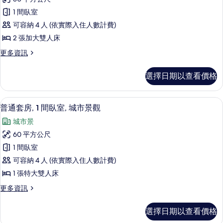
房,
床,
觀,
1 間臥室
城
2
邊
市
可容納 4 人 (依實際入住人數計費)
張
景
間
2 張加大雙人床
觀,
加
的
邊
更
更多資訊
大
間
多
所
雙
的
客
有
選擇日期以查看價格
詳
房,
人
情
相
2
床,
張
片
普通套房, 1 間臥室, 城市景觀 | 起居區 
顯
10
加
城
普通套房, 1 間臥室, 城市景觀
示
大
市
城市景
雙
普
景
人
60 平方公尺
通
床,
觀,
1 間臥室
城
套
邊
市
可容納 4 人 (依實際入住人數計費)
房,
景
間
1 張特大雙人床
觀,
1
的
邊
更
更多資訊
間
間
多
所
臥
的
普
有
選擇日期以查看價格
詳
通
室,
情