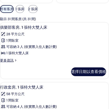
可
所有客房
1 張床
2 張床
用
的
顯示 31 間客房 (共 31 間)
客
高級寢具、客房內保險箱、書桌、筆電
顯
11
俱樂部客房, 1 張特大雙人床
房
示
篩
28 平方公尺
俱
選
1 間臥室
樂
條
可容納 3 人 (依實際入住人數計費)
部
件
1 張特大雙人床
客
更
更多資訊
房,
多
1
俱
選擇日期以查看價格
樂
張
部
特
客
行政套房, 1 張特大雙人床 | 客廳 | 47
顯
5
房,
大
行政套房, 1 張特大雙人床
示
1
雙
58 平方公尺
張
行
人
特
1 間臥室
政
大
床
可容納 4 人 (依實際入住人數計費)
雙