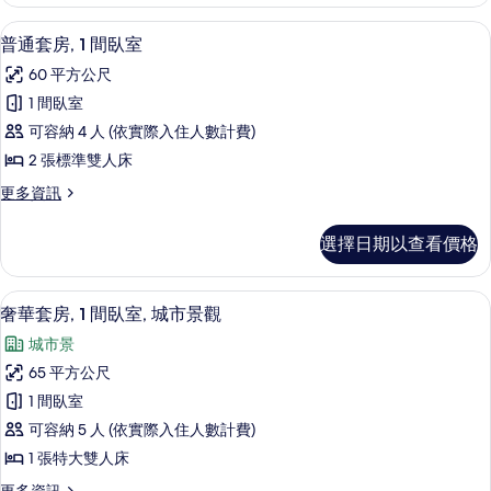
相
套
城
房,
片
47-吋平面電視、有線頻道、電視、Netfl
顯
5
1
市
普通套房, 1 間臥室
示
間
景
60 平方公尺
臥
普
觀
室,
1 間臥室
通
城
的
可容納 4 人 (依實際入住人數計費)
市
套
所
景
2 張標準雙人床
房,
觀
有
更
更多資訊
的
1
多
相
詳
間
普
情
片
選擇日期以查看價格
通
臥
套
室
房,
奢華套房, 1 間臥室, 城市景觀 | 客廳 |
顯
7
1
的
奢華套房, 1 間臥室, 城市景觀
示
間
所
城市景
臥
奢
有
室
65 平方公尺
華
的
相
1 間臥室
詳
套
片
情
可容納 5 人 (依實際入住人數計費)
房,
1 張特大雙人床
1
更