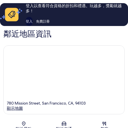
中
評
評
登入以查看符合資格的折扣和禮遇。玩越多，獎勵就越
心
論
論
多！
登入
免費註冊
鄰近地區資訊
780 Mission Street, San Francisco, CA, 94103
顯示地圖
地圖