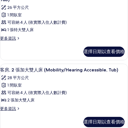
城
雙
客
26 平方公尺
市
人
房,
床,
1 間臥室
景
城
1
可容納 4 人 (依實際入住人數計費)
觀
市
張
景
1 張特大雙人床
(Hearing
觀
特
Accessible)
更
更多資訊
(Hearing
大
多
的
Accessible)
客
雙
的
所
選擇日期以查看價格
房,
詳
人
有
1
情
床,
張
相
高級寢具、客房內保險箱、書桌、筆電
顯
4
特
客房, 2 張加大雙人床 (Mobility/Hearing Accessible, Tub)
城
片
示
大
28 平方公尺
市
雙
客
人
1 間臥室
景
房,
床,
可容納 4 人 (依實際入住人數計費)
觀
城
2
市
2 張加大雙人床
(Mobility/Hearing
張
景
Accessible,
更
更多資訊
觀
加
多
Tub)
(Mobility/Hearing
大
客
Accessible,
的
選擇日期以查看價格
房,
雙
Tub)