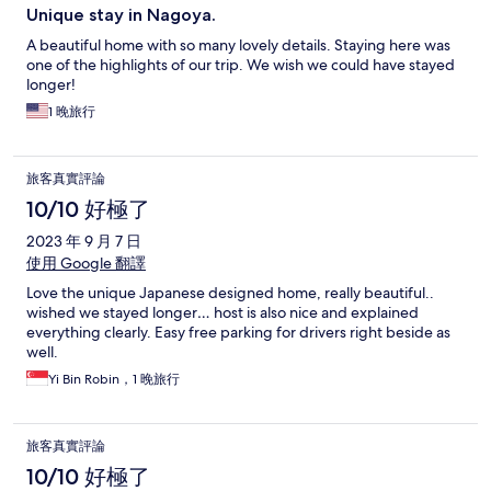
Unique stay in Nagoya.
A beautiful home with so many lovely details. Staying here was
one of the highlights of our trip. We wish we could have stayed
longer!
1 晚旅行
旅客真實評論
10/10 好極了
2023 年 9 月 7 日
使用 Google 翻譯
Love the unique Japanese designed home, really beautiful..
wished we stayed longer… host is also nice and explained
everything clearly. Easy free parking for drivers right beside as
well.
Yi Bin Robin，1 晚旅行
旅客真實評論
10/10 好極了