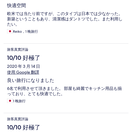
快適空間
欧米では当たり前ですが、このタイプは日本では少なかった。
新築ということもあり、清潔感はダントツでした。また利用し
たい。
Reiko，1 晚旅行
旅客真實評論
10/10 好極了
2020 年 3 月 14 日
使用 Google 翻譯
良い旅行になりました
6名で利用させて頂きました。 部屋も綺麗でキッチン用品も揃
っており、とても快適でした。
1 晚旅行
旅客真實評論
10/10 好極了