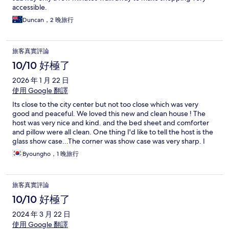
accessible.
Duncan，2 晚旅行
旅客真實評論
10/10 好極了
2026 年 1 月 22 日
使用 Google 翻譯
Its close to the city center but not too close which was very
good and peaceful. We loved this new and clean house ! The
host was very nice and kind. and the bed sheet and comforter
and pillow were all clean. One thing I'd like to tell the host is the
glass show case...The corner was show case was very sharp. I
think it needs to be covered by some soft material for the safety.
Byoungho，1 晚旅行
I'll stay here again later ! Loved it !
旅客真實評論
10/10 好極了
2024 年 3 月 22 日
使用 Google 翻譯