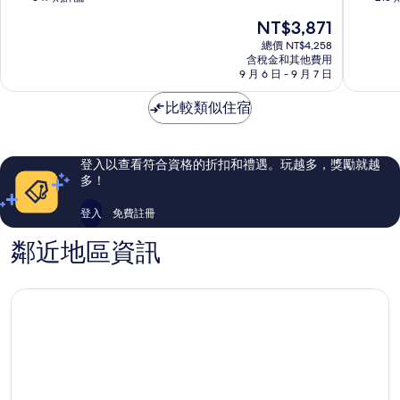
屋
中
滿
滿
現
NT$3,871
名
區
分
分
在
古
10
10
總價 NT$4,258
價
屋
含稅金和其他費用
分，
分，
格
9 月 6 日 - 9 月 7 日
市
太
太
為
中
棒
棒
NT$3,871
比較類似住宿
心
了，
了，
347
215
則
則
評
評
登入以查看符合資格的折扣和禮遇。玩越多，獎勵就越
論
論
多！
登入
免費註冊
鄰近地區資訊