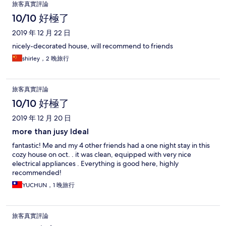
旅客真實評論
10/10 好極了
2019 年 12 月 22 日
nicely-decorated house, will recommend to friends
shirley，2 晚旅行
旅客真實評論
10/10 好極了
2019 年 12 月 20 日
more than jusy Ideal
fantastic! Me and my 4 other friends had a one night stay in this
cozy house on oct. . it was clean, equipped with very nice
electrical appliances . Everything is good here, highly
recommended!
YUCHUN，1 晚旅行
旅客真實評論