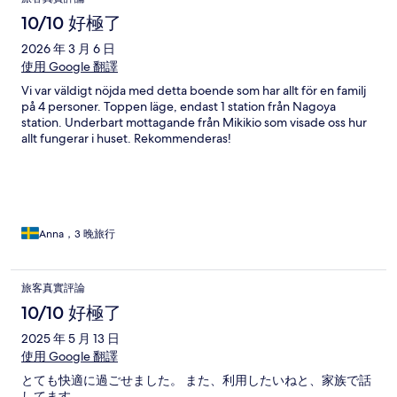
10/10 好極了
2026 年 3 月 6 日
使用 Google 翻譯
Vi var väldigt nöjda med detta boende som har allt för en familj
på 4 personer. Toppen läge, endast 1 station från Nagoya
station. Underbart mottagande från Mikikio som visade oss hur
allt fungerar i huset. Rekommenderas!
Anna，3 晚旅行
旅客真實評論
10/10 好極了
2025 年 5 月 13 日
使用 Google 翻譯
とても快適に過ごせました。 また、利用したいねと、家族で話
してます。