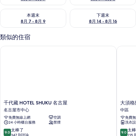
查看本週末 (8月 7 - 8月 9) 的供應情況
查看下週末 (8月 14 - 8月 16)
本週末
下週末
8月 7 - 8月 9
8月 14 - 8月 16
類似的住宿
千代藏 HOTEL SHUKU 名古屋
大須格蘭
千
大
千代藏 HOTEL SHUKU 名古屋
大須格
代
須
名古屋市中心
中區
藏
格
免費無線上網
空調
免費無
HOTEL
蘭
24 小時櫃台服務
禁煙
洗衣設
SHUKU
德
名
貝
9.0
9.0
太棒了
太棒
9.0
9.0
古
斯
分，
分，
347 則評論
215