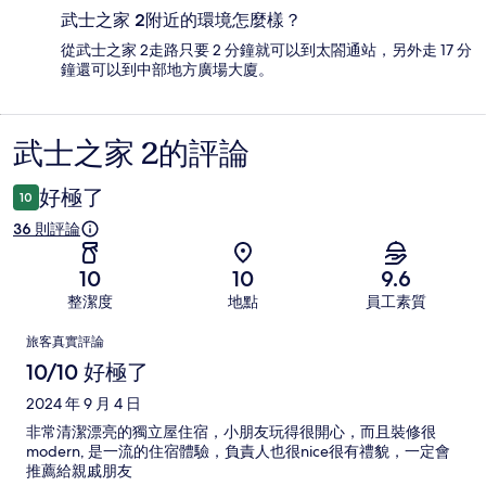
武士之家 2附近的環境怎麼樣？
從武士之家 2走路只要 2 分鐘就可以到太閤通站，另外走 17 分
鐘還可以到中部地方廣場大廈。
武士之家 2的評論
評
論
好極了
10
36 則評論
10
10
9.6
整潔度
地點
員工素質
評
旅客真實評論
論
10/10 好極了
2024 年 9 月 4 日
非常清潔漂亮的獨立屋住宿，小朋友玩得很開心，而且裝修很
modern, 是一流的住宿體驗，負責人也很nice很有禮貌，一定會
推薦給親戚朋友