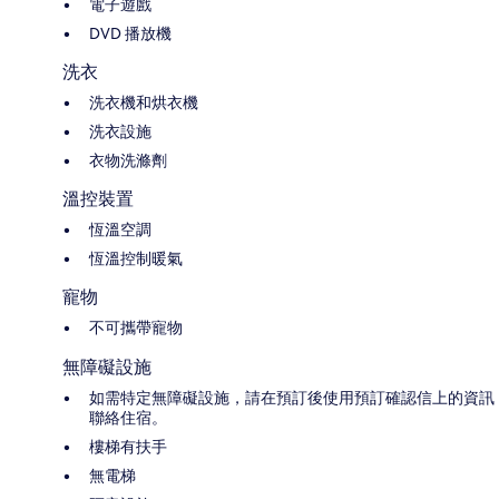
電子遊戲
DVD 播放機
洗衣
洗衣機和烘衣機
洗衣設施
衣物洗滌劑
溫控裝置
恆溫空調
恆溫控制暖氣
寵物
不可攜帶寵物
無障礙設施
如需特定無障礙設施，請在預訂後使用預訂確認信上的資訊
聯絡住宿。
樓梯有扶手
無電梯