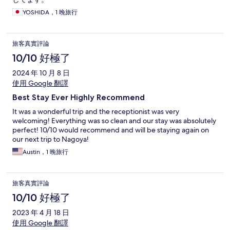
YOSHIDA，1 晚旅行
旅客真實評論
10/10 好極了
2024 年 10 月 8 日
使用 Google 翻譯
Best Stay Ever Highly Recommend
It was a wonderful trip and the receptionist was very
welcoming! Everything was so clean and our stay was absolutely
perfect! 10/10 would recommend and will be staying again on
our next trip to Nagoya!
Austin，1 晚旅行
旅客真實評論
10/10 好極了
2023 年 4 月 18 日
使用 Google 翻譯