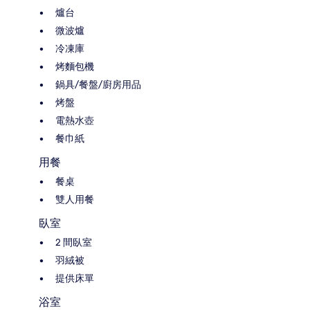
爐台
微波爐
冷凍庫
烤麵包機
鍋具/餐盤/廚房用品
烤盤
電熱水壺
餐巾紙
用餐
餐桌
雙人用餐
臥室
2 間臥室
羽絨被
提供床單
浴室