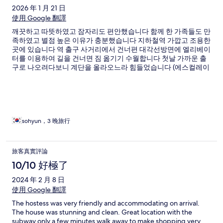
2026 年 1 月 21 日
使用 Google 翻譯
깨끗하고 따뜻하였고 잠자리도 편안했습니다 함께 한 가족들도 만
족하였고 별점 높은 이유가 충분했습니다 지하철역 가깝고 조용한
곳에 있습니다 역 출구 사거리에서 건너편 대각선방면에 엘리베이
터를 이용하여 길을 건너면 짐 옮기기 수월합니다 첫날 가까운 출
구로 나오려다보니 계단을 올라오느라 힘들었습니다 (에스컬레이
터+계단) 정수기, 인스턴트커피 충분하였고, 수건 컨디션 좋고 칫
솔,샴푸,컨티셔너,바디클린져 다 있습니다 세탁기+건조기 사용도
가능합니다 실내는 계단으로 이동해야하며 침실2+화장실1 정도라
잠만 위에서 자는 구조입니다 우리가족은 이 숙소를 추천합니다
sohyun，3 晚旅行
旅客真實評論
10/10 好極了
2024 年 2 月 8 日
使用 Google 翻譯
The hostess was very friendly and accommodating on arrival.
The house was stunning and clean. Great location with the
subway only a few minutes walk away to make shopping very