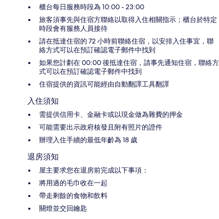
櫃台每日服務時段為 10:00 - 23:00
旅客須事先與住宿方聯絡以取得入住相關指示；櫃台於特定
時段會有服務人員接待
請在抵達住宿的 72 小時前聯絡住宿，以安排入住事宜，聯
絡方式可以在預訂確認電子郵件中找到
如果您計劃在 00:00 後抵達住宿，請事先通知住宿，聯絡方
式可以在預訂確認電子郵件中找到
住宿提供的資訊可能經由自動翻譯工具翻譯
入住須知
需提供信用卡、金融卡或以現金做為雜費的押金
可能需要出示政府核發且附有照片的證件
辦理入住手續的最低年齡為 18 歲
退房須知
屋主要求您在退房前完成以下事項：
將用過的毛巾收在一起
帶走剩餘的食物和飲料
關燈並交回鑰匙