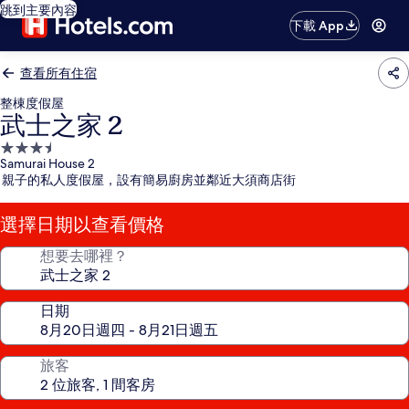
跳到主要內容
下載 App
查看所有住宿
整棟度假屋
武士之家 2
3.5
Samurai House 2
星
親子的私人度假屋，設有簡易廚房並鄰近大須商店街
級
住
選擇日期以查看價格
宿
想要去哪裡？
日期
旅客