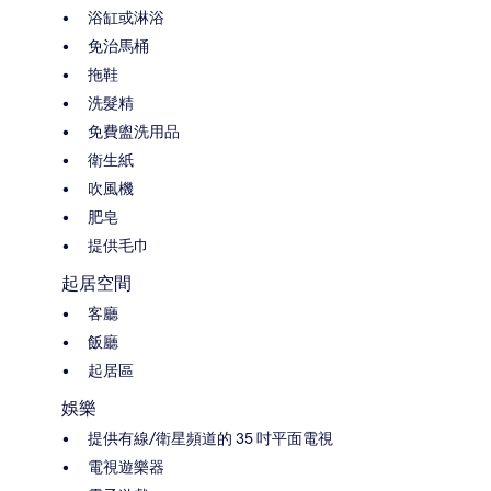
浴缸或淋浴
免治馬桶
拖鞋
洗髮精
免費盥洗用品
衛生紙
吹風機
肥皂
提供毛巾
起居空間
客廳
飯廳
起居區
娛樂
提供有線/衛星頻道的 35 吋平面電視
電視遊樂器