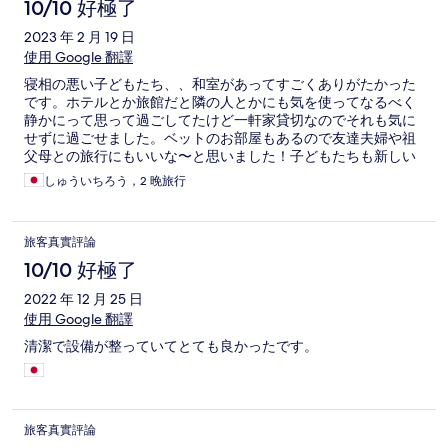
10/10 好極了
2023 年 2 月 19 日
使用 Google 翻譯
寝相の悪い子どもたち、、和室があってすごくありがたかった
です。ホテルとか旅館だと隣の人とかにも気を使ってなるべく
静かにって思って過ごしてたけど一軒家貸切なのでそれも気に
せずに過ごせました。ベットのお部屋もあるので友達夫婦や祖
父母との旅行にもいいな〜と思いました！子どもたちも新しい
お家！？とワクワクしてました笑 最初に対応してくれた方もと
しゅういちろう，2 晚旅行
ても気さくな方でいい気持ちで旅行が始められました！
旅客真實評論
10/10 好極了
2022 年 12 月 25 日
使用 Google 翻譯
清潔で設備が整っていてとても良かったです。
旅客真實評論