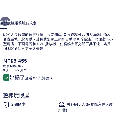
的
相
一個
下一個
片
27+
簡介
設施服務
地點
規定
集
此私人度假屋的位置很棒，只要開車 10 分鐘就可以到大須商店街和
名古屋城。您可以享受免費無線上網和自助停車等禮遇。此住宿有小
型廚房、平面電視和 DVD 播放機。住宿離大眾交通工具不遠，走路
到太閤通站只需要 2 分鐘。
目
NT$8,455
前
總價 NT$9,327
的
9 月 1 日 - 9 月 2 日
價
評
好極了
10
大廳休息區
查看 36 則評論
格
10 分，滿分 10 分，
論
是
NT$8,455
整棟度假屋
2 間臥室
可容納 8 人 (依實際入住人數
計費)