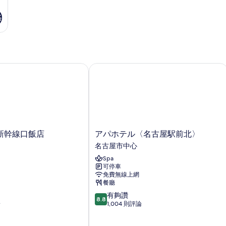
格
幹線口飯店
アパホテル〈名古屋駅前北〉
ア
新幹線口飯店
アパホテル〈名古屋駅前北〉
パ
名古屋市中心
ホ
Spa
テ
可停車
ル
免費無線上網
〈名
餐廳
古
8.8
有夠讚
屋
8.8
分，
論
1,004 則評論
駅
滿
前
分
北〉