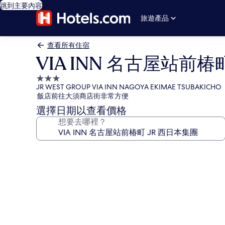
跳到主要內容
旅遊產品
查看所有住宿
VIA INN 名古屋站前椿
3.0
JR WEST GROUP VIA INN NAGOYA EKIMAE TSUBAKICHO
星
飯店前往大須商店街非常方便
級
選擇日期以查看價格
住
想要去哪裡？
宿
VIA
INN
名
古
屋