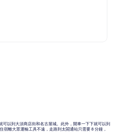
圖
0 分鐘內就可以到大須商店街和名古屋城。此外，開車一下下就可以到
宿離大眾運輸工具不遠，走路到太閤通站只需要 8 分鐘，