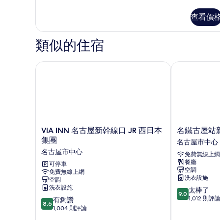
多
有
經
查看價
相
濟
雙
片
人
類似的住宿
房
的
詳
VIA INN 名古屋新幹線口 JR 西日本集團
名鐵古屋站新
情
VIA
名
VIA INN 名古屋新幹線口 JR 西日本
名鐵古屋站
INN
鐵
集團
名古屋市中心
名
古
名古屋市中心
免費無線上網
古
屋
餐廳
屋
可停車
站
空調
免費無線上網
新
新
洗衣設施
空調
幹
幹
洗衣設施
9.0
太棒了
線
線
9.0
分，
1,012 則評
8.6
口
有夠讚
口
8.6
滿
分，
JR
1,004 則評論
飯
分
滿
西
店