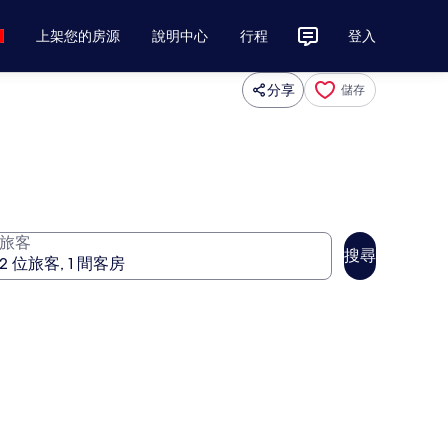
上架您的房源
說明中心
行程
登入
分享
儲存
旅客
搜尋