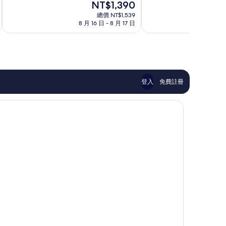
現
NT$1,390
10
分
名
屋
在
分，
10
古
總價 NT$1,539
市
價
有
8 月 16 日 - 8 月 17 日
8 
分，
屋
中
格
夠
有
市
心
為
讚，
夠
中
NT$1,390
1,004
讚，
心
則
679
評
則
論
評
登入
免費註冊
論