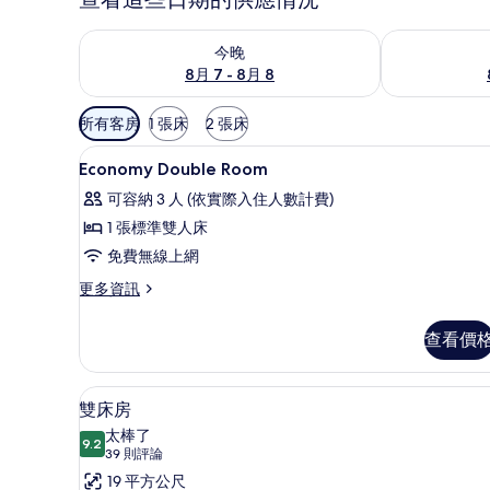
查看今晚 (8月 7 - 8月 8) 的供應情況
查看明天 (8月 
今晚
8月 7 - 8月 8
可
所有客房
1 張床
2 張床
用
羽絨被、書桌、遮光布/窗簾、
顯
的
7
Economy Double Room
示
客
可容納 3 人 (依實際入住人數計費)
房
Economy
1 張標準雙人床
篩
Double
免費無線上網
選
Room
條
的
更
更多資訊
件
多
所
Economy
查看價
有
Double
Room
相
的
羽絨被、書桌、遮光布/窗簾、
顯
片
7
詳
雙床房
示
情
太棒了
9.2
9.2 分，滿分 10 分
雙
(39
39 則評論
則
床
19 平方公尺