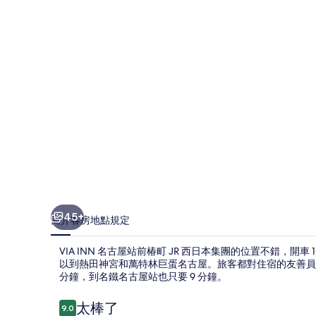
站
前
椿
町
JR
西
日
本
集
團
45+
簡介
客房
地點
規定
的
相
VIA INN 名古屋站前椿町 JR 西日本集團的位置不錯，
以到熱田神宮和萬特林巨蛋名古屋。旅客都對住宿的友善員
片
分鐘，到名鐵名古屋站也只要 9 分鐘。
集
評
太棒了
9.0
9.0 分，滿分 10 分，