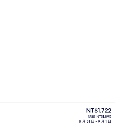
大廳
目
NT$1,722
前
總價 NT$1,895
的
8 月 31 日 - 9 月 1 日
應吃到飽自助式早餐
住宿設施服務
價
格
是