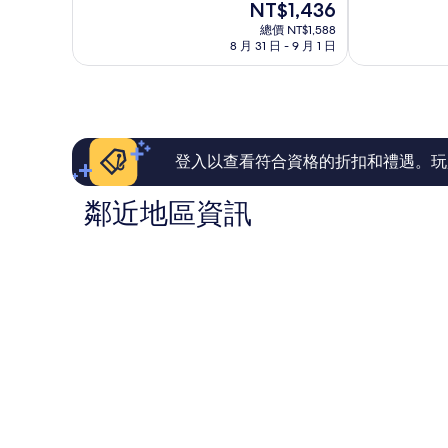
現
NT$1,436
10
分
日
名
在
分，
10
本
總價 NT$1,588
古
價
太
8 月 31 日 - 9 月 1 日
分，
集
屋
格
棒
有
團
市
為
了，
夠
名
中
NT$1,436
1,012
讚，
古
心
則
1,004
屋
評
則
市
論
評
中
登入以查看符合資格的折扣和禮遇。玩
論
心
鄰近地區資訊