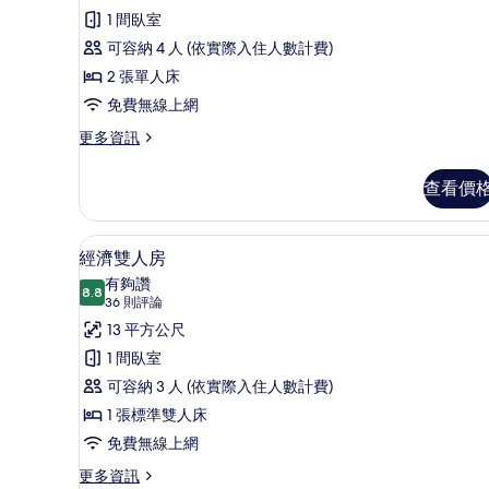
評
房
1 間臥室
論)
的
可容納 4 人 (依實際入住人數計費)
所
2 張單人床
有
免費無線上網
相
更
更多資訊
多
片
雙
查看價
床
房
的
羽絨被、書桌、遮光布/窗簾、
顯
8
詳
經濟雙人房
示
情
有夠讚
8.8
8.8 分，滿分 10 分
經
(36
36 則評論
則
濟
13 平方公尺
評
雙
1 間臥室
論)
人
可容納 3 人 (依實際入住人數計費)
房
1 張標準雙人床
的
免費無線上網
所
更
更多資訊