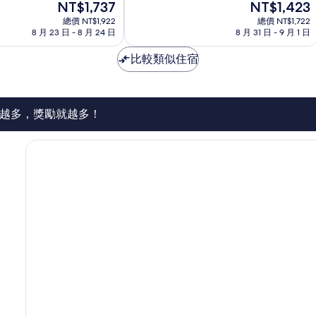
現
現
NT$1,737
NT$1,423
10
名
在
在
分，
總價 NT$1,922
古
總價 NT$1,722
價
價
有
8 月 23 日 - 8 月 24 日
8 月 31 日 - 9 月 1 日
屋
格
格
夠
市
為
為
讚，
比較類似住宿
中
NT$1,737
NT$1,423
1,004
心
則
評
論
越多，獎勵就越多！