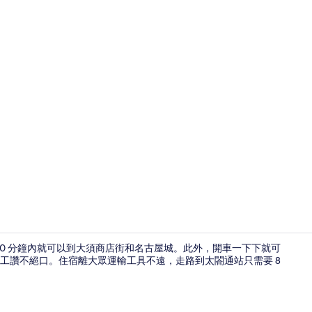
大廳
開車 10 分鐘內就可以到大須商店街和名古屋城。此外，開車一下下就可
工讚不絕口。住宿離大眾運輸工具不遠，走路到太閤通站只需要 8
每日付費供