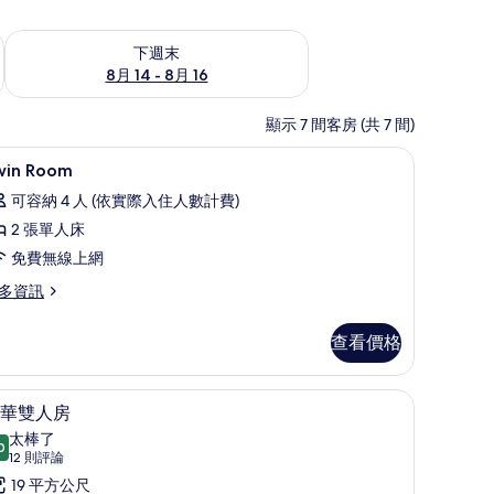
查看下週末 (8月 14 - 8月 16) 的供應情況
下週末
8月 14 - 8月 16
顯示 7 間客房 (共 7 間)
衣板
羽絨被、書桌、遮光布/窗簾、熨斗/熨衣板
顯
6
win Room
示
可容納 4 人 (依實際入住人數計費)
win
2 張單人床
oom
免費無線上網
的
多資訊
所
有
in
查看價格
oom
相
片
衣板
羽絨被、書桌、遮光布/窗簾、熨斗/熨衣板
顯
6
華雙人房
示
太棒了
0
9.0 分，滿分 10 分
豪
(12
12 則評論
則
華
19 平方公尺