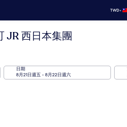
•
TWD
町 JR 西日本集團
日期