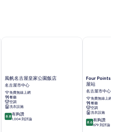
風帆名古屋皇家公園飯店
Four Points Flex By
風
Four
風帆名古屋皇家公園飯店
Four Points Flex By
帆
Points
屋站
名古屋市中心
名
Flex
名古屋市中心
免費無線上網
古
By
餐廳
屋
Sheraton
免費無線上網
空調
餐廳
皇
名
洗衣設施
空調
家
古
洗衣設施
8.8
有夠讚
公
屋
8.8
分，
1,004 則評論
8.6
園
站
有夠讚
8.6
滿
分，
飯
名
679 則評論
分
滿
店
古