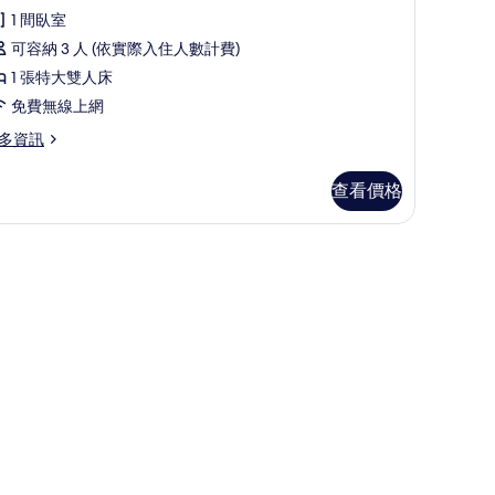
評
雙
1 間臥室
論)
人
可容納 3 人 (依實際入住人數計費)
房
1 張特大雙人床
的
免費無線上網
所
多資訊
有
查看價格
相
片