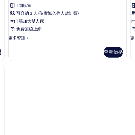
評
房
1 間臥室
論)
的
可容納 3 人 (依實際入住人數計費)
所
1 張加大雙人床
有
免費無線上網
相
更
更
更多資訊
更
多
多
片
雙
豪
格
查看價格
人
華
房
雙
的
人
熨斗/熨衣板
詳
房
情
的
詳
情