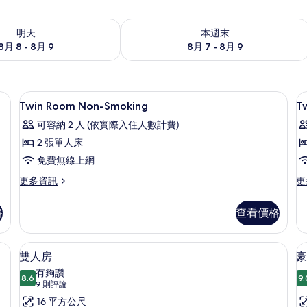
8 - 8月 9) 的供應情況
查看本週末 (8月 7 - 8月 9) 的供應情況
明天
本週末
8月 8 - 8月 9
8月 7 - 8月 9
熨斗/熨衣板
羽絨被、書桌、遮光布/窗簾、熨斗/熨
顯
20
Twin Room Non-Smoking
T
示
可容納 2 人 (依實際入住人數計費)
Twin
T
2 張單人床
Room
R
免費無線上網
Non-
Smoking
更
更
更多資訊
更
多
多
的
Twin
Tw
格
查看價格
所
Room
R
Non-
的
有
Smoking
詳
熨斗/熨衣板
羽絨被、書桌、遮光布/窗簾、熨斗/熨
顯
相
7
的
情
雙人房
豪
示
詳
片
有夠讚
情
8.6
9.
8.6 分，滿分 10 分
雙
(9
9 則評論
則
人
16 平方公尺