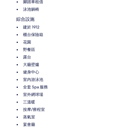
腳踏車租借
泳池躺椅
綜合設施
建於 1912
櫃台保險箱
花園
野餐區
露台
大廳壁爐
健身中心
室內游泳池
全套 Spa 服務
室外網球場
三溫暖
按摩/療程室
蒸氣室
宴會廳