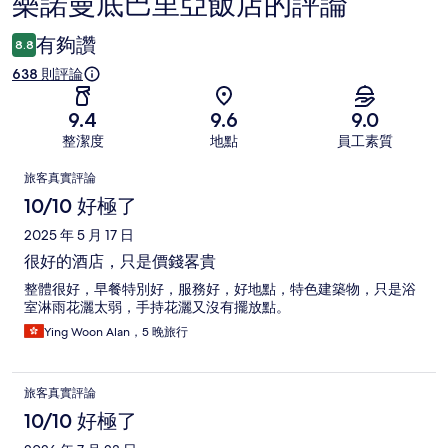
樂諾曼底巴里亞飯店的評論
評
論
有夠讚
8.8
638 則評論
9.4
9.6
9.0
整潔度
地點
員工素質
評
旅客真實評論
論
10/10 好極了
2025 年 5 月 17 日
很好的酒店，只是價錢畧貴
整體很好，早餐特別好，服務好，好地點，特色建築物，只是浴
室淋雨花灑太弱，手持花灑又沒有擺放點。
Ying Woon Alan，5 晚旅行
旅客真實評論
10/10 好極了