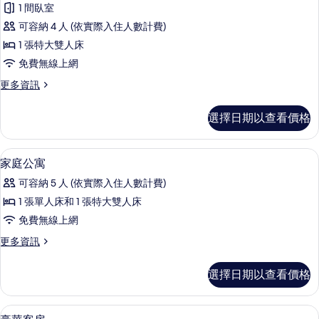
片
1 間臥室
情
總
可容納 4 人 (依實際入住人數計費)
統
1 張特大雙人床
套
免費無線上網
房
更
更多資訊
的
多
所
總
選擇日期以查看價格
統
有
套
相
房
高級寢具、迷你吧、客房內保險箱、書
顯
6
的
家庭公寓
片
示
詳
可容納 5 人 (依實際入住人數計費)
情
家
1 張單人床和 1 張特大雙人床
庭
免費無線上網
公
更
更多資訊
寓
多
的
家
選擇日期以查看價格
庭
所
公
有
寓
高級寢具、迷你吧、客房內保險箱、書
顯
7
的