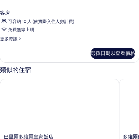
客房
可容納 10 人 (依實際入住人數計費)
免費無線上網
更
更多資訊
多
客
選擇日期以查看價格
房
的
詳
類似的住宿
情
巴里爾多維爾皇家飯店
多維爾巴
巴
多
巴里爾多維爾皇家飯店
多維爾