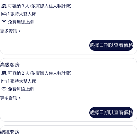
示
篩
可容納 3 人 (依實際入住人數計費)
普
選
1 張特大雙人床
通
條
免費無線上網
套
件
更
更多資訊
房
多
(Prestige)
普
選擇日期以查看價格
通
的
套
所
房
高級寢具、迷你吧、客房內保險箱、書
顯
5
(Prestige)
有
高級客房
示
的
相
可容納 2 人 (依實際入住人數計費)
詳
高
片
情
1 張特大雙人床
級
免費無線上網
客
更
更多資訊
房
多
的
高
選擇日期以查看價格
級
所
客
有
房
總統套房 | 高級寢具、迷你吧、客房內
顯
6
的
總統套房
相
示
詳