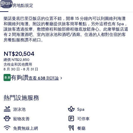
飯
125+
簡介
客房
地點
規定
店
樂諾曼底巴里亞飯店的位置不錯，開車 15 分鐘內可以到圖維列海灘
的
和圖維列海灘。附設的餐廳提供旅客簡單餐點，另外這裡也有 Spa，
讓旅客透過按摩、敷體療程和臉部療程徹底放鬆身心。此奢華飯店還
相
有 2 間海灘酒吧、室內游泳池和酒吧/酒廊。住過的人都對住宿的客
片
房餐點服務讚不絕口。
集
目
NT$20,504
前
總價 NT$22,850
的
含稅金和其他費用
餐廳
價
8 月 30 日 - 8 月 31 日
格
評
有夠讚
8.8
查看 638 則評論
是
8.8 分，滿分 10 分，
論
NT$20,504
熱門設施服務
游泳池
Spa
寵物友善
可停車
免費無線上網
餐廳