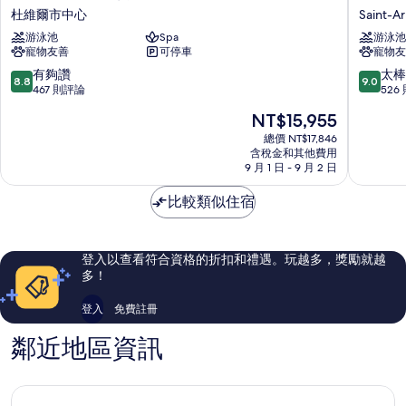
里
維
杜維爾市中心
Saint-Ar
爾
爾
游泳池
Spa
游泳池
多
巴
寵物友善
可停車
寵物友
維
里
爾
爾
8.8
9.0
有夠讚
太棒
8.8
9.0
皇
高
分，
分，
467 則評論
526
家
爾
滿
滿
現
NT$15,955
飯
夫
分
分
在
店
飯
10
10
總價 NT$17,846
價
杜
含稅金和其他費用
店
分，
分，
格
9 月 1 日 - 9 月 2 日
維
Saint-
有
太
為
爾
Arnoult
夠
棒
NT$15,955
比較類似住宿
市
讚，
了，
中
467
526
心
則
則
評
評
登入以查看符合資格的折扣和禮遇。玩越多，獎勵就越
論
論
多！
登入
免費註冊
鄰近地區資訊