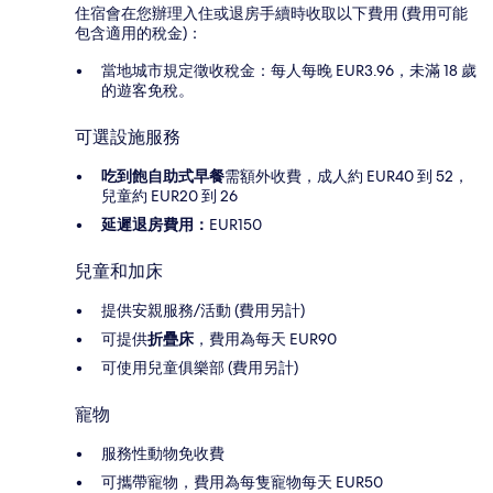
住宿會在您辦理入住或退房手續時收取以下費用 (費用可能
包含適用的稅金)：
當地城市規定徵收稅金：每人每晚 EUR3.96，未滿 18 歲
的遊客免稅。
可選設施服務
吃到飽自助式早餐
需額外收費，成人約 EUR40 到 52，
兒童約 EUR20 到 26
延遲退房費用：
EUR150
兒童和加床
提供安親服務/活動 (費用另計)
可提供
折疊床
，費用為每天 EUR90
可使用兒童俱樂部 (費用另計)
寵物
服務性動物免收費
可攜帶寵物，費用為每隻寵物每天 EUR50