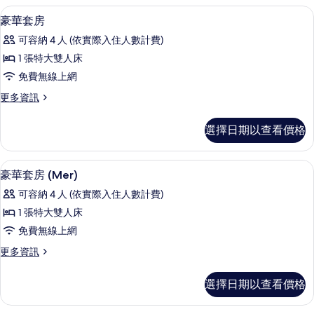
的
房
高級寢具、迷你吧、客房內保險箱、書
顯
所
5
(Prestige
豪華套房
示
Mer)
有
可容納 4 人 (依實際入住人數計費)
的
豪
相
詳
1 張特大雙人床
華
情
片
免費無線上網
套
更
更多資訊
房
多
的
豪
選擇日期以查看價格
華
所
套
有
房
吹風機、浴袍、拖鞋、毛巾
顯
5
的
豪華套房 (Mer)
相
示
詳
片
可容納 4 人 (依實際入住人數計費)
情
豪
1 張特大雙人床
華
免費無線上網
套
更
更多資訊
房
多
(Mer)
豪
選擇日期以查看價格
華
的
套
所
房