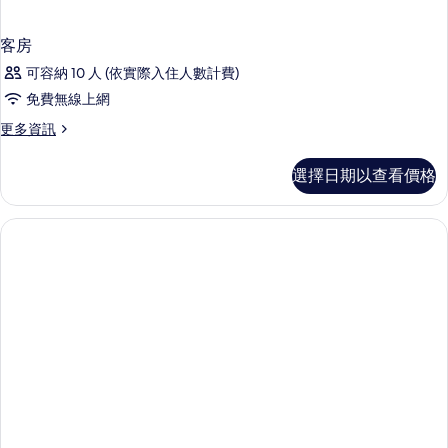
客房
可容納 10 人 (依實際入住人數計費)
免費無線上網
更
更多資訊
多
客
選擇日期以查看價格
房
的
詳
情