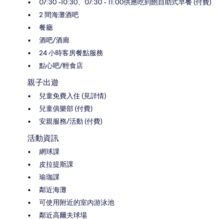
07:30 -10:30、07:30 - 11:00供應吃到飽自助式早餐 (付費)
2 間海灘酒吧
餐廳
酒吧/酒廊
24 小時客房餐點服務
點心吧/輕食店
親子出遊
兒童免費入住 (見詳情)
兒童俱樂部 (付費)
安親服務/活動 (付費)
活動資訊
網球課
皮拉提斯課
瑜珈課
鄰近海灘
可使用附近的室內游泳池
鄰近高爾夫球場