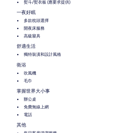
熨斗/熨衣板 (應要求提供)
一夜好眠
多款枕頭選擇
開夜床服務
高級寢具
舒適生活
獨特裝潢和設計風格
衛浴
吹風機
毛巾
掌握世界大小事
辦公桌
免費無線上網
電話
其他
每日客房清潔服務