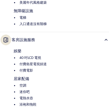
美麗年代風格建築
無障礙設施
電梯
入口通道沒有階梯
客房設施服務
娛樂
40 吋LCD 電視
付費衛星電視頻道
付費電影
居家配備
空調
迷你吧
電熱水壺
浴袍和拖鞋