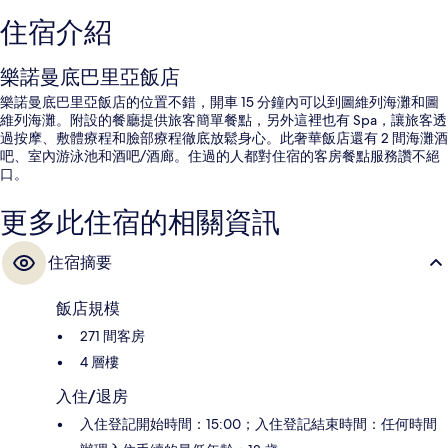
住宿介紹
樂諾曼底巴里亞飯店
樂諾曼底巴里亞飯店的位置不錯，開車 15 分鐘內可以到圖維列海灘和圖
維列海灘。附設的餐廳提供旅客簡單餐點，另外這裡也有 Spa，讓旅客透
過按摩、敷體療程和臉部療程徹底放鬆身心。此奢華飯店還有 2 間海灘酒
吧、室內游泳池和酒吧/酒廊。住過的人都對住宿的客房餐點服務讚不絕
口。
更多此住宿的相關資訊
住宿摘要
飯店規模
271 間客房
4 層樓
入住/退房
入住登記開始時間：15:00；入住登記結束時間：任何時間