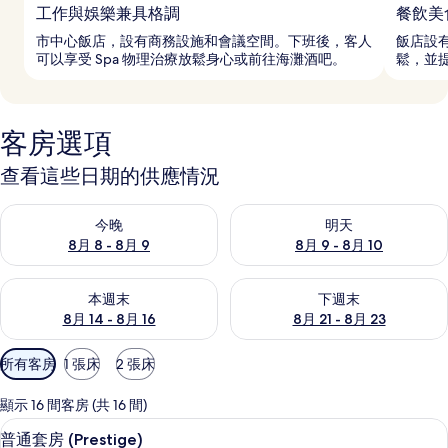
工作與娛樂兼具格調
餐飲美
市中心飯店，設有商務設施和會議空間。下班後，客人
飯店設
可以享受 Spa 物理治療放鬆身心或前往海灘酒吧。
鬆，並
客房選項
查看這些日期的供應情況
查看今晚 (8月 8 - 8月 9) 的供應情況
查看明天 (8月 9 - 8月 10) 的
今晚
明天
8月 8 - 8月 9
8月 9 - 8月 10
查看本週末 (8月 14 - 8月 16) 的供應情況
查看下週末 (8月 21 - 8月 23
本週末
下週末
8月 14 - 8月 16
8月 21 - 8月 23
可
所有客房
1 張床
2 張床
用
的
顯示 16 間客房 (共 16 間)
客
普通套房 (Prestige) | 高級寢具
顯
6
普通套房 (Prestige)
房