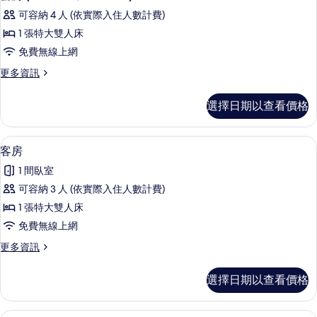
示
詳
片
可容納 4 人 (依實際入住人數計費)
情
套
1 張特大雙人床
房
免費無線上網
(1
更
更多資訊
homme,
多
1
套
選擇日期以查看價格
femme)
房
(1
的
homme,
高級寢具、迷你吧、客房內保險箱、書
顯
所
6
1
客房
示
femme)
有
1 間臥室
的
客
相
詳
可容納 3 人 (依實際入住人數計費)
房
片
情
1 張特大雙人床
的
免費無線上網
所
更
更多資訊
有
多
相
客
選擇日期以查看價格
房
片
的
詳
客房 | 高級寢具、迷你吧、客房內保險