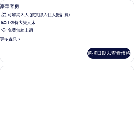
陽台
顯
4
(Mer)
有
豪華客房
示
的
相
可容納 3 人 (依實際入住人數計費)
詳
豪
片
情
1 張特大雙人床
華
免費無線上網
客
更
更多資訊
房
多
的
豪
選擇日期以查看價格
華
所
客
有
房
的
相
詳
片
情