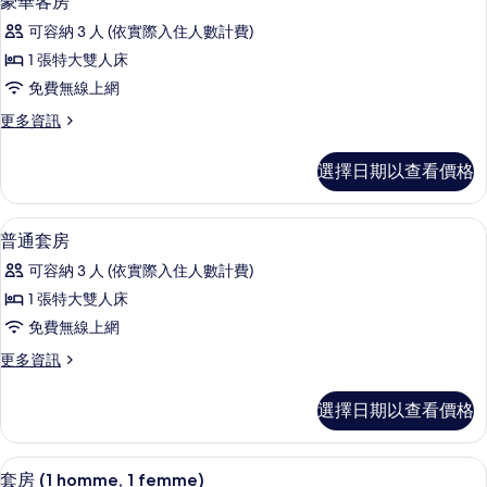
豪華客房
相
示
詳
片
可容納 3 人 (依實際入住人數計費)
情
豪
1 張特大雙人床
華
免費無線上網
客
更
更多資訊
房
多
的
豪
選擇日期以查看價格
華
所
客
有
房
高級寢具、迷你吧、客房內保險箱、書
顯
5
的
普通套房
相
示
詳
片
可容納 3 人 (依實際入住人數計費)
情
普
1 張特大雙人床
通
免費無線上網
套
更
更多資訊
房
多
的
普
選擇日期以查看價格
通
所
套
有
房
套房 (1 homme, 1 femme) | 客房景觀
顯
9
的
套房 (1 homme, 1 femme)
相