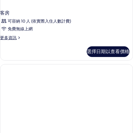
客房
可容納 10 人 (依實際入住人數計費)
免費無線上網
更
更多資訊
多
客
選擇日期以查看價格
房
的
詳
情