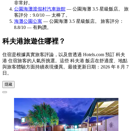
非常好。
公園海灘渡假村汽車旅館
— 公園海灘 3.5 星級飯店。 旅
客評分：9.0/10 — 太棒了。
海灘公園公寓
— 公園海灘 3.5 星級飯店。 旅客評分：
8.8/10 — 有夠讚。
科夫港旅遊住哪裡？
住宿是根據真實旅客評論，以及曾透過 Hotels.com 預訂 科夫
港 住宿旅客的人氣所挑選。這些 科夫港 飯店在舒適度、地點
與旅客體驗方面持續表現優異。最後更新日期：
2026 年 8 月 7
日
。
隱藏