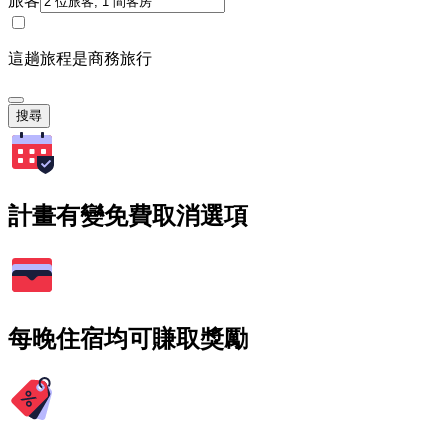
旅客
這趟旅程是商務旅行
搜尋
計畫有變免費取消選項
每晚住宿均可賺取獎勵