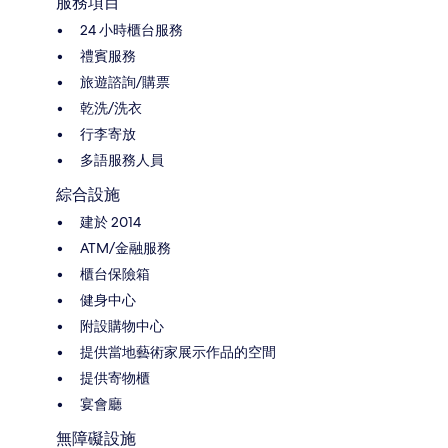
服務項目
24 小時櫃台服務
禮賓服務
旅遊諮詢/購票
乾洗/洗衣
行李寄放
多語服務人員
綜合設施
建於 2014
ATM/金融服務
櫃台保險箱
健身中心
附設購物中心
提供當地藝術家展示作品的空間
提供寄物櫃
宴會廳
無障礙設施