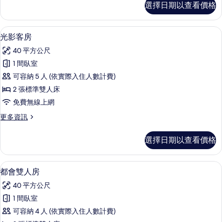
的
選擇日期以查看價格
影
所
客
有
房
光影客房 | 客房內保險箱、遮光布/窗
顯
12
的
光影客房
相
示
詳
片
40 平方公尺
情
光
1 間臥室
影
可容納 5 人 (依實際入住人數計費)
客
2 張標準雙人床
房
免費無線上網
的
更
更多資訊
所
多
有
光
選擇日期以查看價格
影
相
客
片
房
客房內保險箱、遮光布/窗簾、隔音、
顯
6
的
都會雙人房
示
詳
40 平方公尺
情
都
1 間臥室
會
可容納 4 人 (依實際入住人數計費)
雙