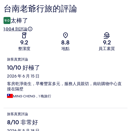
台南老爺行旅的評論
評
論
太棒了
9.0
1,004 則評論
9.2
8.8
9.2
整潔度
地點
員工素質
評
旅客真實評論
論
10/10 好極了
2026 年 6 月 15 日
客房乾淨衛生，早餐豐富多元，服務人員親切，南紡購物中心直
接在隔壁
MING CHENG，1 晚旅行
旅客真實評論
8/10 非常好
2026 年 5 月 18 日