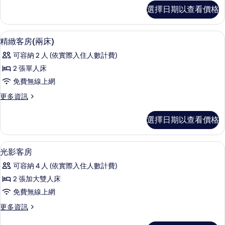
(一
精
選擇日期以查看價格
緻
床)
客
的
房
客房內保險箱、遮光布/窗簾、隔音、
顯
10
(一
精緻客房(兩床)
所
示
床)
有
可容納 2 人 (依實際入住人數計費)
的
精
詳
相
2 張單人床
緻
情
片
免費無線上網
客
更
更多資訊
房
多
(兩
精
選擇日期以查看價格
緻
床)
客
的
房
客房內保險箱、遮光布/窗簾、隔音、
顯
13
(兩
光影客房
所
示
床)
有
可容納 4 人 (依實際入住人數計費)
的
光
詳
相
2 張加大雙人床
影
情
片
免費無線上網
客
更
更多資訊
房
多
光