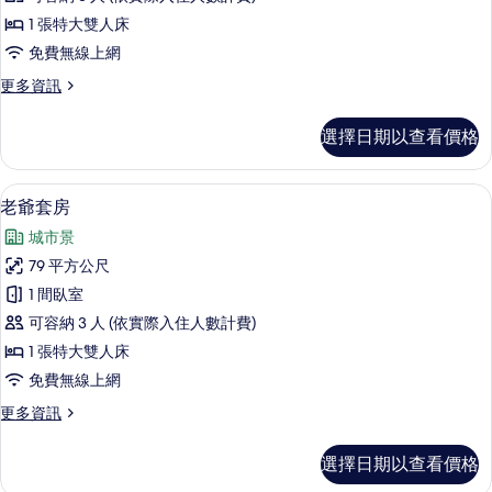
房
床
有
1 張特大雙人床
的
的
相
免費無線上網
詳
所
情
片
更
更多資訊
有
多
相
品
選擇日期以查看價格
味
片
套
房
老爺套房 | 客房內保險箱、遮光布/窗
顯
7
的
老爺套房
示
詳
城市景
情
老
79 平方公尺
爺
1 間臥室
套
可容納 3 人 (依實際入住人數計費)
房
1 張特大雙人床
的
免費無線上網
所
更
更多資訊
有
多
相
老
選擇日期以查看價格
爺
片
套