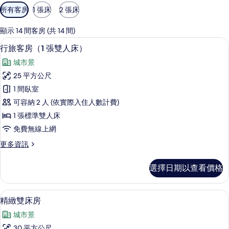
可
所有客房
1 張床
2 張床
用
的
顯示 14 間客房 (共 14 間)
客
行旅客房（1 張雙人床） | 客房內保
顯
11
行旅客房（1 張雙人床）
房
示
篩
城市景
行
選
25 平方公尺
旅
條
1 間臥室
客
件
可容納 2 人 (依實際入住人數計費)
房
1 張標準雙人床
（1
免費無線上網
張
更
更多資訊
雙
多
人
行
選擇日期以查看價格
旅
床）
客
的
房
精緻雙床房 | 客房內保險箱、遮光布/
顯
6
（1
精緻雙床房
所
示
張
有
城市景
雙
精
人
30 平方公尺