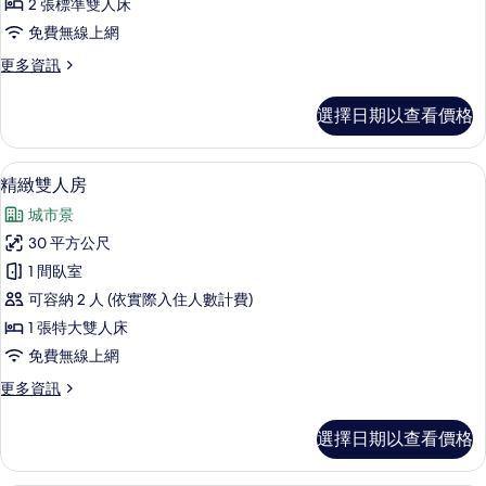
2 張標準雙人床
人
免費無線上網
房
更
更多資訊
的
多
所
都
選擇日期以查看價格
會
有
雙
相
人
客房內保險箱、遮光布/窗簾、隔音、
顯
5
房
精緻雙人房
片
示
的
城市景
詳
精
情
30 平方公尺
緻
1 間臥室
雙
可容納 2 人 (依實際入住人數計費)
人
1 張特大雙人床
房
免費無線上網
的
更
更多資訊
所
多
有
精
選擇日期以查看價格
緻
相
雙
片
人