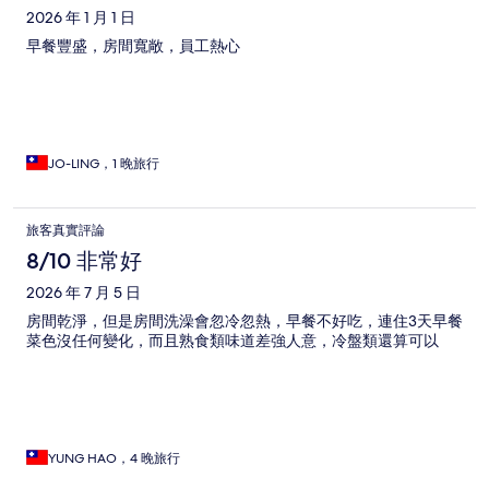
2026 年 1 月 1 日
早餐豐盛，房間寬敞，員工熱心
JO-LING，1 晚旅行
旅客真實評論
8/10 非常好
2026 年 7 月 5 日
房間乾淨，但是房間洗澡會忽冷忽熱，早餐不好吃，連住3天早餐
菜色沒任何變化，而且熟食類味道差強人意，冷盤類還算可以
YUNG HAO，4 晚旅行