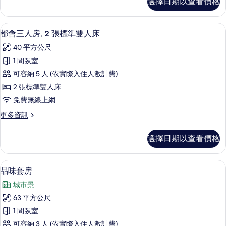
選擇日期以查看價格
庭
有
客
相
房
客房內保險箱、遮光布/窗簾、隔音、
顯
5
(Cheers)
片
都會三人房, 2 張標準雙人床
示
的
40 平方公尺
詳
都
情
1 間臥室
會
可容納 5 人 (依實際入住人數計費)
三
2 張標準雙人床
人
免費無線上網
房,
更
更多資訊
2
多
張
都
選擇日期以查看價格
會
標
三
準
人
品味套房 | 客房內保險箱、遮光布/窗
顯
9
房,
雙
品味套房
示
2
人
城市景
張
品
床
標
63 平方公尺
味
準
的
1 間臥室
雙
套
所
人
可容納 3 人 (依實際入住人數計費)