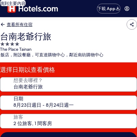
跳到主要內容
下載 App
查看所有住宿
台南老爺行旅
4.0
The Place Tainan
星
飯店，附設餐廳，可直達購物中心，鄰近南紡購物中心
級
住
選擇日期以查看價格
宿
想要去哪裡？
日期
旅客