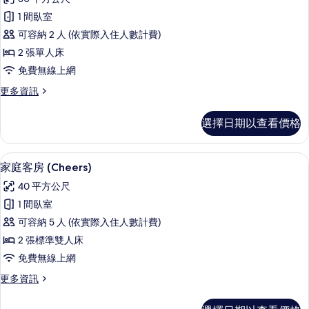
相
緻
床）
片
1 間臥室
的
雙
詳
可容納 2 人 (依實際入住人數計費)
床
情
2 張單人床
房
免費無線上網
的
更
更多資訊
所
多
有
精
選擇日期以查看價格
緻
相
雙
片
床
客房內保險箱、遮光布/窗簾、隔音、
顯
9
房
家庭客房 (Cheers)
示
的
40 平方公尺
詳
家
情
1 間臥室
庭
可容納 5 人 (依實際入住人數計費)
客
2 張標準雙人床
房
免費無線上網
(Cheers)
更
更多資訊
的
多
所
家