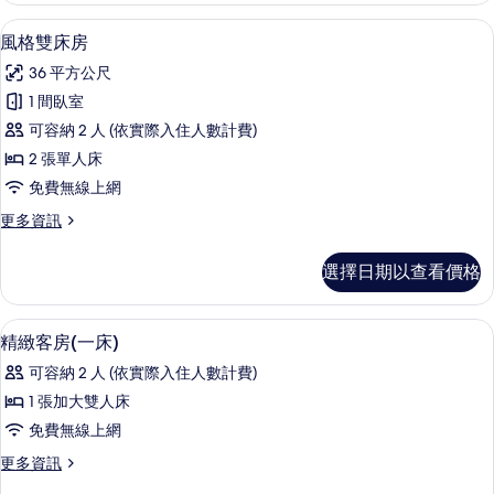
房
風格雙床房 | 客房內保險箱、遮光布/
顯
6
的
風格雙床房
示
詳
36 平方公尺
情
風
1 間臥室
格
可容納 2 人 (依實際入住人數計費)
雙
2 張單人床
床
免費無線上網
房
更
更多資訊
的
多
所
風
選擇日期以查看價格
格
有
雙
相
床
客房內保險箱、遮光布/窗簾、隔音、
顯
11
房
精緻客房(一床)
片
示
的
可容納 2 人 (依實際入住人數計費)
詳
精
情
1 張加大雙人床
緻
免費無線上網
客
更
更多資訊
房
多