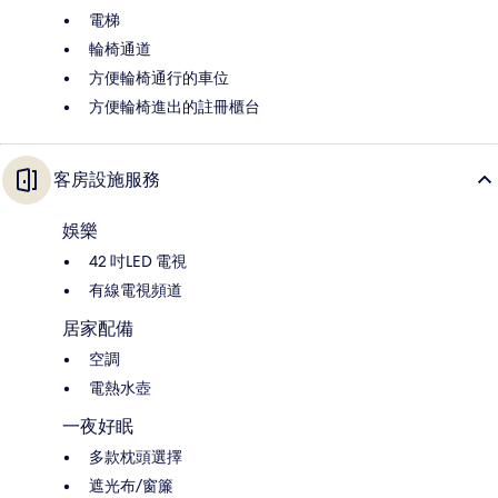
電梯
輪椅通道
方便輪椅通行的車位
方便輪椅進出的註冊櫃台
客房設施服務
娛樂
42 吋LED 電視
有線電視頻道
居家配備
空調
電熱水壺
一夜好眠
多款枕頭選擇
遮光布/窗簾