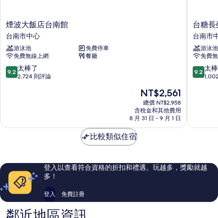
煙
台
煙波大飯店台南館
台糖長
波
糖
台南市中心
台南市
大
長
游泳池
免費停車
游泳池
飯
榮
免費無線上網
餐廳
免費無
店
酒
台
店
9.2
9.2
太棒了
太棒
9.2
9.2
南
(台
分，
分，
2,724 則評論
1,0
館
南)
滿
滿
現
NT$2,561
台
台
分
分
在
南
南
10
10
總價 NT$2,958
價
市
含稅金和其他費用
市
分，
分，
格
8 月 31 日 - 9 月 1 日
中
中
太
太
為
心
心
棒
棒
NT$2,561
比較類似住宿
了，
了，
2,724
1,002
則
則
評
評
登入以查看符合資格的折扣和禮遇。玩越多，獎勵就越
論
論
多！
登入
免費註冊
鄰近地區資訊