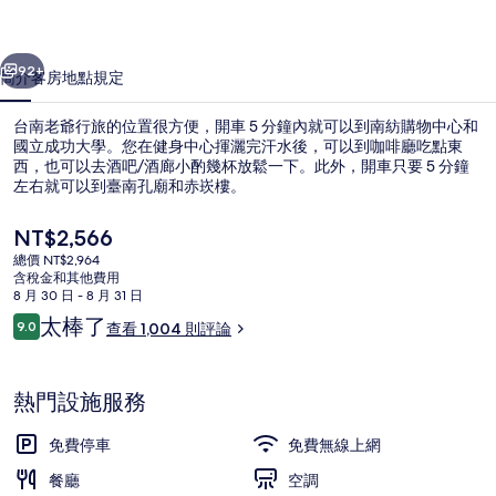
的
一個
下一個
相
92+
簡介
客房
地點
規定
片
台南老爺行旅的位置很方便，開車 5 分鐘內就可以到南紡購物中心和
集
國立成功大學。您在健身中心揮灑完汗水後，可以到咖啡廳吃點東
西，也可以去酒吧/酒廊小酌幾杯放鬆一下。此外，開車只要 5 分鐘
左右就可以到臺南孔廟和赤崁樓。
目
NT$2,566
前
總價 NT$2,964
的
含稅金和其他費用
價
8 月 30 日 - 8 月 31 日
接待櫃台
格
評
太棒了
9.0
查看 1,004 則評論
是
9.0 分，滿分 10 分，
論
NT$2,566
熱門設施服務
免費停車
免費無線上網
餐廳
空調