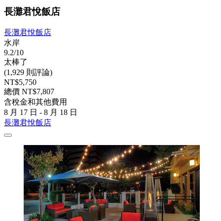
長灘君悅飯店
長灘君悅飯店
水岸
9.2/10
太棒了
(1,929 則評論)
NT$5,750
總價 NT$7,807
含稅金和其他費用
8 月 17 日 - 8 月 18 日
長灘君悅飯店