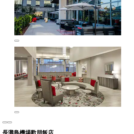
長灘島機場歡朋飯店