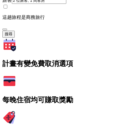
旅客
這趟旅程是商務旅行
搜尋
計畫有變免費取消選項
每晚住宿均可賺取獎勵