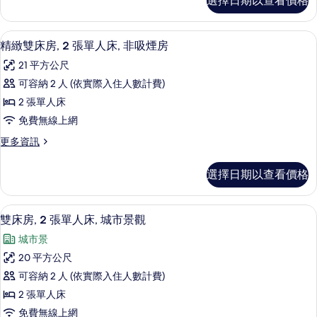
房
選擇日期以查看價格
級
張
房
的
雙
的
單
床
詳
所
迷你吧、客房內保險箱、書桌、遮光布
顯
3
房,
人
精緻雙床房, 2 張單人床, 非吸煙房
情
有
示
2
床,
21 平方公尺
張
相
精
非
單
可容納 2 人 (依實際入住人數計費)
片
緻
人
吸
2 張單人床
床,
雙
煙
非
免費無線上網
床
吸
房
更
更多資訊
煙
房,
多
的
房
2
精
的
所
選擇日期以查看價格
緻
張
詳
有
雙
情
單
床
相
迷你吧、客房內保險箱、書桌、遮光布
顯
2
房,
人
雙床房, 2 張單人床, 城市景觀
片
示
2
床,
城市景
張
雙
非
單
20 平方公尺
床
人
吸
可容納 2 人 (依實際入住人數計費)
床,
房,
煙
非
2 張單人床
2
吸
房
免費無線上網