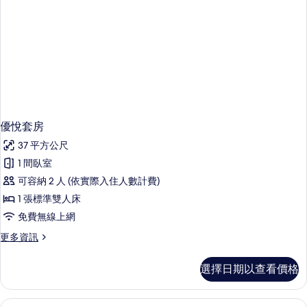
優悅套房
37 平方公尺
1 間臥室
可容納 2 人 (依實際入住人數計費)
1 張標準雙人床
免費無線上網
更
更多資訊
多
優
選擇日期以查看價格
悅
套
房
迷你吧、客房內保險箱、書桌、遮光布
顯