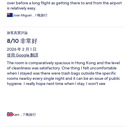
over before a long flight as getting there to and from the airport
is relatively easy.
Jose Miguel，1 晚旅行
旅客真實評論
8/10 非常好
2026 年 2 月 1 日
使用 Google 翻譯
The room is comparatively spacious in Hong Kong and the level
of cleanliness was satisfactory. One thing I felt uncomfortable
when I stayed was there were trash bags outside the specific
rooms nearby every single night and it can be an issue of public
hygiene. I really hope next time when I stay, I won't see
something like this in the corridor.
Kam，7 晚旅行