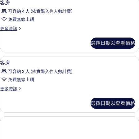
5
的
客房
示
詳
可容納 4 人 (依實際入住人數計費)
情
客
免費無線上網
房
更
更多資訊
的
多
所
客
選擇日期以查看價格
房
有
的
相
詳
迷你吧、客房內保險箱、書桌、遮光布
顯
3
情
客房
片
示
可容納 2 人 (依實際入住人數計費)
客
免費無線上網
房
更
更多資訊
的
多
所
客
選擇日期以查看價格
房
有
的
相
詳
情
片