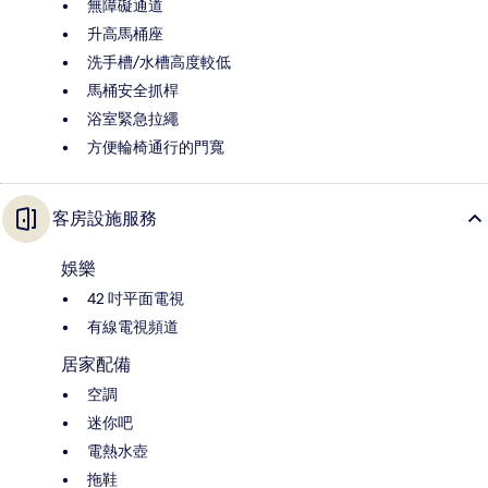
無障礙通道
升高馬桶座
洗手槽/水槽高度較低
馬桶安全抓桿
浴室緊急拉繩
方便輪椅通行的門寬
客房設施服務
娛樂
42 吋平面電視
有線電視頻道
居家配備
空調
迷你吧
電熱水壺
拖鞋