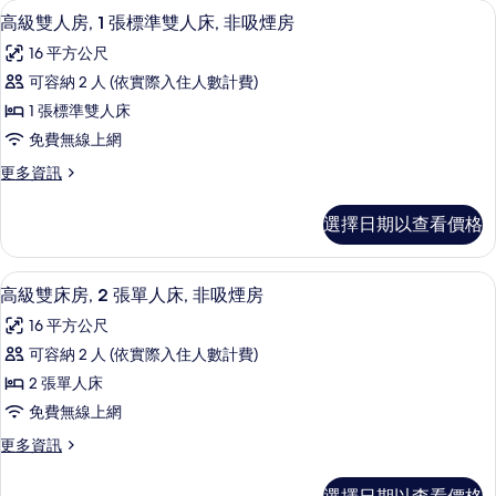
客
高級雙人房, 1 張標準雙人床, 非吸煙
顯
3
高級雙人房, 1 張標準雙人床, 非吸煙房
房
示
篩
16 平方公尺
高
選
可容納 2 人 (依實際入住人數計費)
級
條
1 張標準雙人床
雙
件
免費無線上網
人
更
更多資訊
房,
多
1
高
選擇日期以查看價格
級
張
雙
標
人
迷你吧、客房內保險箱、書桌、遮光布
顯
2
房,
準
高級雙床房, 2 張單人床, 非吸煙房
示
1
雙
16 平方公尺
張
高
人
標
可容納 2 人 (依實際入住人數計費)
級
準
床,
2 張單人床
雙
雙
非
人
免費無線上網
床
床,
吸
更
更多資訊
非
房,
多
煙
吸
2
高
煙