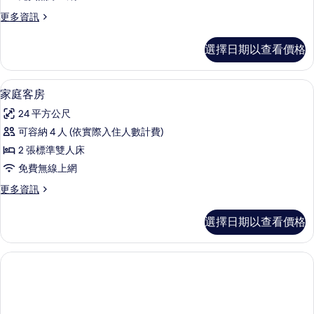
煙
張
的
房
更
更多資訊
單
的
多
所
人
詳
雙
有
選擇日期以查看價格
情
床
床,
相
房,
城
2
片
家庭客房 | 迷你吧、客房內保險箱、書
顯
3
張
市
家庭客房
示
單
景
24 平方公尺
人
家
觀
床,
可容納 4 人 (依實際入住人數計費)
庭
城
的
2 張標準雙人床
市
客
所
景
免費無線上網
房
觀
有
更
更多資訊
的
的
多
相
詳
所
家
情
片
選擇日期以查看價格
庭
有
客
相
房
的
片
詳
情