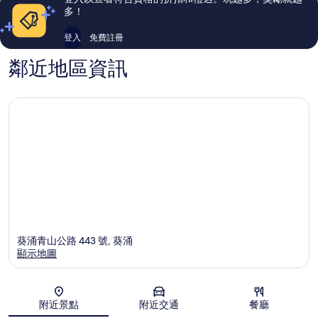
論
論
多！
登入
免費註冊
鄰近地區資訊
葵涌青山公路 443 號, 葵涌
顯示地圖
地圖
附近景點
附近交通
餐廳