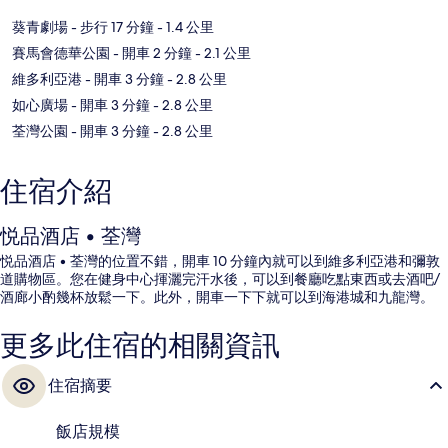
葵青劇場
- 步行 17 分鐘
- 1.4 公里
賽馬會德華公園
- 開車 2 分鐘
- 2.1 公里
維多利亞港
- 開車 3 分鐘
- 2.8 公里
如心廣場
- 開車 3 分鐘
- 2.8 公里
荃灣公園
- 開車 3 分鐘
- 2.8 公里
住宿介紹
悦品酒店 • 荃灣
悦品酒店 • 荃灣的位置不錯，開車 10 分鐘內就可以到維多利亞港和彌敦
道購物區。您在健身中心揮灑完汗水後，可以到餐廳吃點東西或去酒吧/
酒廊小酌幾杯放鬆一下。此外，開車一下下就可以到海港城和九龍灣。
更多此住宿的相關資訊
住宿摘要
飯店規模