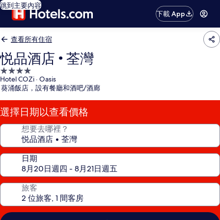
跳到主要內容
下載 App
查看所有住宿
悦品酒店 • 荃灣
4.0
Hotel COZi · Oasis
星
葵涌飯店，設有餐廳和酒吧/酒廊
級
住
選擇日期以查看價格
宿
想要去哪裡？
日期
旅客