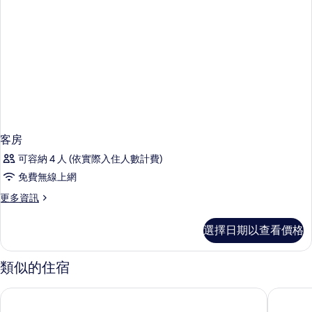
客房
可容納 4 人 (依實際入住人數計費)
免費無線上網
更
更多資訊
多
客
選擇日期以查看價格
房
的
詳
類似的住宿
情
香港荃灣帝盛酒店
悅來酒店