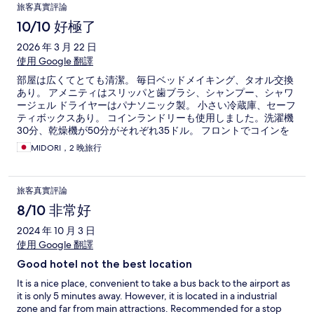
旅客真實評論
10/10 好極了
2026 年 3 月 22 日
使用 Google 翻譯
部屋は広くてとても清潔。 毎日ベッドメイキング、タオル交換
あり。 アメニティはスリッパと歯ブラシ、シャンプー、シャワ
ージェル ドライヤーはパナソニック製。 小さい冷蔵庫、セーフ
ティボックスあり。 コインランドリーも使用しました。洗濯機
30分、乾燥機が50分がそれぞれ35ドル。 フロントでコインを
買って使うスタイルです。 ベッドは硬めで小さめ。私は150セ
MIDORI，2 晚旅行
ンチ以下なので快適ですが、大柄な方は足がはみ出すかもしれ
ません。
旅客真實評論
8/10 非常好
2024 年 10 月 3 日
使用 Google 翻譯
Good hotel not the best location
It is a nice place, convenient to take a bus back to the airport as
it is only 5 minutes away. However, it is located in a industrial
zone and far from main attractions. Recommended for a stop