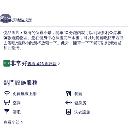
灣
一個
下一個
的
36+
簡介
客房
地點
規定
相
悦品酒店 • 荃灣的位置不錯，開車 10 分鐘內就可以到維多利亞港和
片
彌敦道購物區。您在健身中心揮灑完汗水後，可以到餐廳吃點東西或
集
去酒吧/酒廊小酌幾杯放鬆一下。此外，開車一下下就可以到海港城
和九龍灣。
評
非常好
8.2
查看 423 則評論
8.2 分，滿分 10 分，
論
酒廊
熱門設施服務
免費無線上網
餐廳
空調
健身房
酒吧
洗衣設施
查看全部