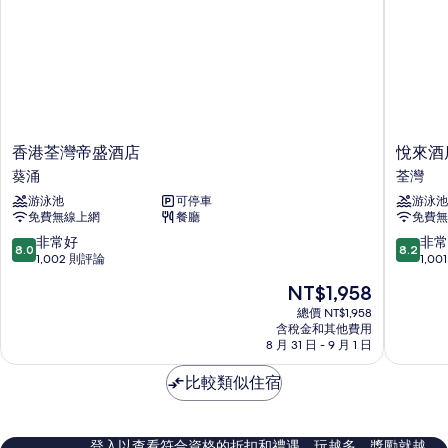
香
悅
香港荃灣帝盛酒店
悅來酒
港
來
葵涌
荃灣
荃
酒
游泳池
可停車
游泳池
灣
店
免費無線上網
餐廳
免費無
帝
荃
盛
灣
8.0
8.2
非常好
非常
8.0
8.2
酒
分，
分，
1,002 則評論
1,0
店
滿
滿
現
NT$1,958
葵
分
分
在
涌
10
10
總價 NT$1,958
價
含稅金和其他費用
分，
分，
格
8 月 31 日 - 9 月 1 日
非
非
為
常
常
NT$1,958
比較類似住宿
好，
好，
1,002
1,001
則
則
評
評
登入以查看符合資格的折扣和禮遇。玩越多，獎勵就越