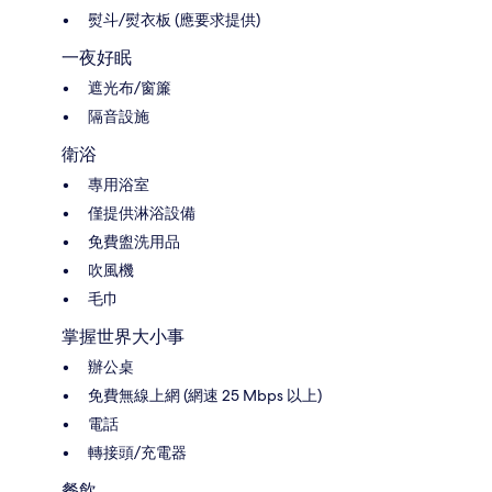
熨斗/熨衣板 (應要求提供)
一夜好眠
遮光布/窗簾
隔音設施
衛浴
專用浴室
僅提供淋浴設備
免費盥洗用品
吹風機
毛巾
掌握世界大小事
辦公桌
免費無線上網 (網速 25 Mbps 以上)
電話
轉接頭/充電器
餐飲