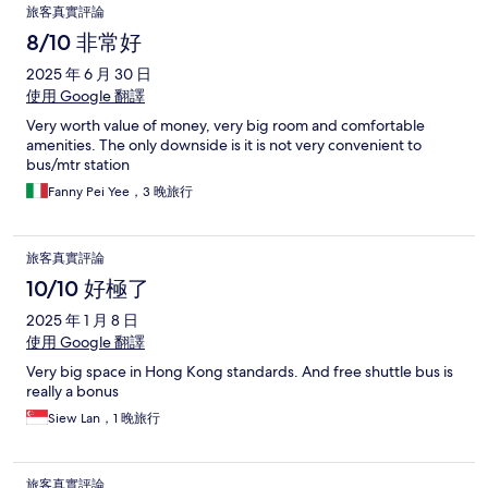
旅客真實評論
8/10 非常好
2025 年 6 月 30 日
使用 Google 翻譯
Very worth value of money, very big room and comfortable
amenities. The only downside is it is not very convenient to
bus/mtr station
Fanny Pei Yee，3 晚旅行
旅客真實評論
10/10 好極了
2025 年 1 月 8 日
使用 Google 翻譯
Very big space in Hong Kong standards. And free shuttle bus is
really a bonus
Siew Lan，1 晚旅行
旅客真實評論