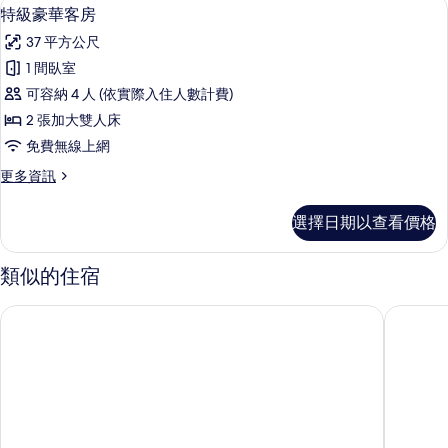
特級豪華客房 | 遮光布/窗簾、熨斗/
顯
有
1
(For
特級豪華客房
示
4
相
37 平方公尺
people)
特
片
的
1 間臥室
級
詳
可容納 4 人 (依實際入住人數計費)
情
豪
2 張加大雙人床
華
免費無線上網
客
更
更多資訊
房
多
的
特
選擇日期以查看價格
級
所
豪
有
華
類似的住宿
客
相
房
香港愉景灣酒店
帝景飯店
片
的
詳
情