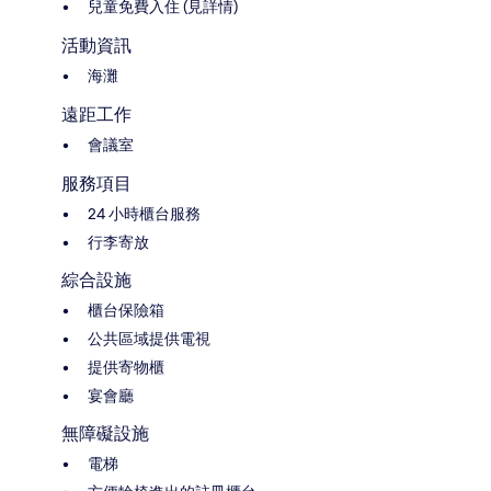
兒童免費入住 (見詳情)
活動資訊
海灘
遠距工作
會議室
服務項目
24 小時櫃台服務
行李寄放
綜合設施
櫃台保險箱
公共區域提供電視
提供寄物櫃
宴會廳
無障礙設施
電梯