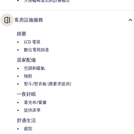
方便輪椅進出的註冊櫃台
客房設施服務
娛樂
LCD 電視
數位電視頻道
居家配備
空調和暖氣
拖鞋
熨斗/熨衣板 (應要求提供)
一夜好眠
遮光布/窗簾
提供床單
舒適生活
庭院