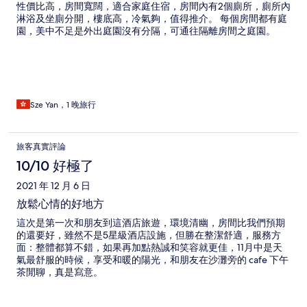
性價比高，房間寬闊，適合家庭住宿，房間內有2個廁所，廁所內
淋浴及坐廁分開，樓底高，冷氣夠，值得推介。 每個房間都有庭
園，美中不足是外出庭園沒有分隔，可通往隔離房間之庭園。
Sze Yan，1 晚旅行
旅客真實評論
10/10 好極了
2021 年 12 月 6 日
放鬆心情的好地方
這次是第一次和朋友到這酒店旅遊，環境清幽，房間比我們預期
的還要好，雖然不是5星級酒店設施，但勝在整潔舒適，服務方
面：整體都算不錯，如果再加點熱誠和笑容就更佳，11月中是天
氣最舒服的時候，享受和暖的陽光，和朋友在沙灘旁的 cafe 下午
茶閒聊，真是寫意。