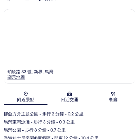
珀欣路 33 號, 新界, 馬灣
顯示地圖
地圖
附近景點
附近交通
餐廳
挪亞方舟主題公園
- 步行 2 分鐘
- 0.2 公里
馬灣東灣泳灘
- 步行 3 分鐘
- 0.3 公里
馬灣公園
- 步行 8 分鐘
- 0.7 公里
香港迪士尼樂園®度假區
- 開車 12 分鐘
- 10.4 公里