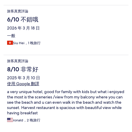
旅客真實評論
6/10 不錯哦
2026 年 3 月 18 日
一般
Siu Hei，1 晚旅行
旅客真實評論
8/10 非常好
2025 年 3 月 10 日
使用 Google 翻譯
a very unique hotel, good for family with kids but what i enjoyed
the most is the sceneries /view from my balcony where you can
see the beach and u can even walk in the beach and watch the
sunset. Harvest restaurant is spacious with beautiful view while
having breakfast
ronald，2 晚旅行