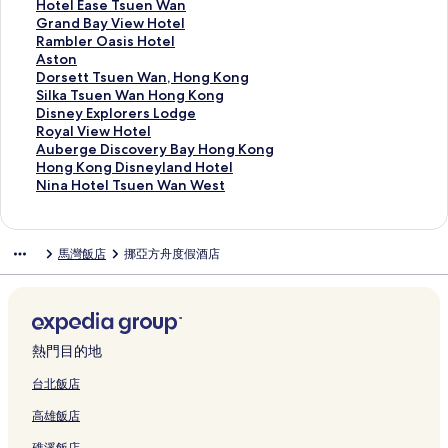
r
E
s
i
n
l
d
a
i
H
Hotel Ease Tsuen Wan
d
a
e
l
d
C
a
S
s
o
G
Grand Bay View Hotel
e
s
A
l
8
O
H
z
n
t
r
R
Rambler Oasis Hotel
n
t
c
a
0
Z
o
e
e
e
a
a
A
Aston
H
H
c
s
0
i
t
L
y
l
n
m
s
D
Dorsett Tsuen Wan, Hong Kong
o
o
e
-
H
·
e
o
'
E
d
b
t
o
S
Silka Tsuen Wan Hong Kong
t
t
s
H
o
O
l
k
s
a
B
l
o
r
i
D
Disney Explorers Lodge
e
e
s
o
t
a
的
Y
H
s
a
e
n
s
l
i
R
Royal View Hotel
l
l
T
s
e
s
連
u
o
e
y
r
的
e
k
s
o
A
Auberge Discovery Bay Hong Kong
的
的
s
t
l
i
結
e
l
T
V
O
連
t
a
n
y
u
H
Hong Kong Disneyland Hotel
連
連
u
e
的
s
n
l
s
i
a
結
t
T
e
a
b
o
N
Nina Hotel Tsuen Wan West
結
結
e
l
連
的
T
y
u
e
s
T
s
y
l
e
n
i
n
的
結
連
a
w
e
w
i
s
u
E
V
r
g
n
W
連
結
i
o
n
H
s
u
e
x
i
g
K
a
馬灣飯店
挪亞方舟度假酒店
a
結
M
o
W
o
H
e
n
p
e
e
o
H
n
o
d
a
t
o
n
W
l
w
D
n
o
的
S
H
n
e
t
W
a
o
H
i
g
t
連
h
o
的
l
e
a
n
r
o
s
D
e
結
a
t
連
的
l
n
H
e
t
c
i
l
n
e
結
連
的
,
o
r
e
o
s
T
熱門目的地
Y
l
結
連
H
n
s
l
v
n
s
o
的
結
o
g
L
的
e
e
u
台北飯店
u
連
n
K
o
連
r
y
e
高雄飯店
t
結
g
o
d
結
y
l
n
h
K
n
g
B
a
W
礁溪飯店