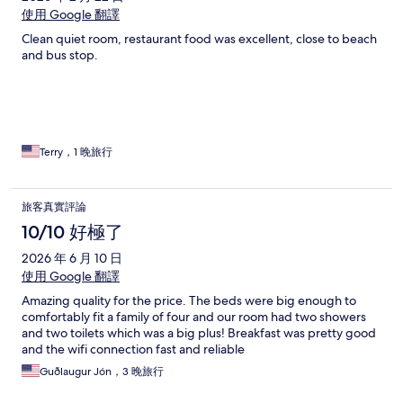
使用 Google 翻譯
Clean quiet room, restaurant food was excellent, close to beach
and bus stop.
Terry，1 晚旅行
旅客真實評論
10/10 好極了
2026 年 6 月 10 日
使用 Google 翻譯
Amazing quality for the price. The beds were big enough to
comfortably fit a family of four and our room had two showers
and two toilets which was a big plus! Breakfast was pretty good
and the wifi connection fast and reliable
Guðlaugur Jón，3 晚旅行