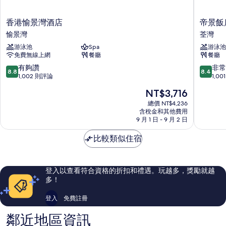
香
帝
香港愉景灣酒店
帝景飯
港
景
愉景灣
荃灣
愉
飯
游泳池
Spa
游泳池
景
店
免費無線上網
餐廳
餐廳
灣
荃
酒
灣
8.8
8.4
有夠讚
非常
8.8
8.4
店
分，
分，
1,002 則評論
1,0
愉
滿
滿
現
NT$3,716
景
分
分
在
灣
10
10
總價 NT$4,236
價
含稅金和其他費用
分，
分，
格
9 月 1 日 - 9 月 2 日
有
非
為
夠
常
NT$3,716
比較類似住宿
讚，
好，
1,002
1,001
則
則
評
評
登入以查看符合資格的折扣和禮遇。玩越多，獎勵就越
論
論
多！
登入
免費註冊
鄰近地區資訊