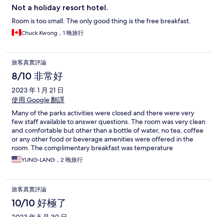
Not a holiday resort hotel.
Room is too small. The only good thing is the free breakfast.
Chuck Kwong，1 晚旅行
旅客真實評論
8/10 非常好
2023 年 1 月 21 日
使用 Google 翻譯
Many of the parks activities were closed and there were very
few staff available to answer questions. The room was very clean
and comfortable but other than a bottle of water, no tea, coffee
or any other food or beverage amenities were offered in the
room. The complimentary breakfast was temperature
challenged but fine.
YUNG-LANG，2 晚旅行
旅客真實評論
10/10 好極了