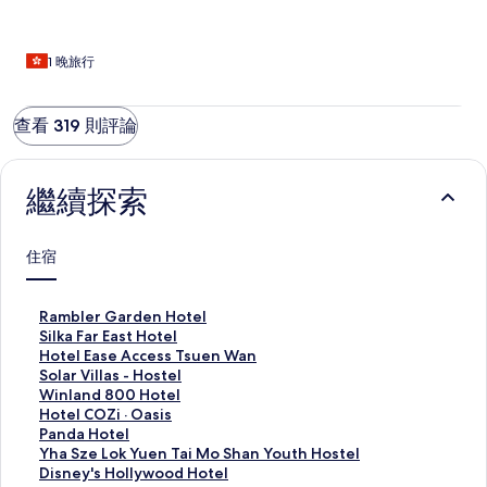
1 晚旅行
查看 319 則評論
繼續探索
住宿
R
Rambler Garden Hotel
a
S
Silka Far East Hotel
m
i
H
Hotel Ease Access Tsuen Wan
b
l
o
S
Solar Villas - Hostel
l
k
t
o
W
Winland 800 Hotel
e
a
e
l
i
H
Hotel COZi · Oasis
r
F
l
a
n
o
P
Panda Hotel
G
a
E
r
l
t
a
Y
Yha Sze Lok Yuen Tai Mo Shan Youth Hostel
a
r
a
V
a
e
n
h
D
Disney's Hollywood Hotel