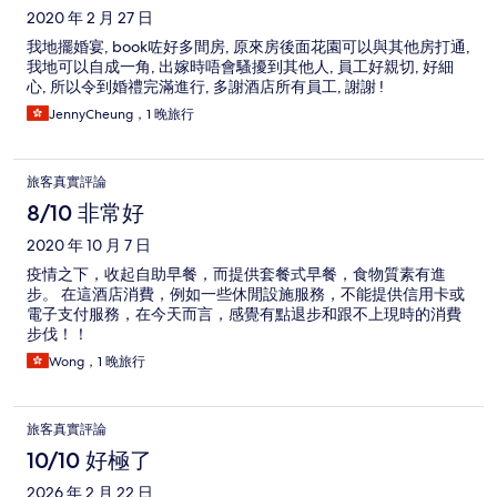
2020 年 2 月 27 日
我地擺婚宴, book咗好多間房, 原來房後面花園可以與其他房打通,
我地可以自成一角, 出嫁時唔會騷擾到其他人, 員工好親切, 好細
心, 所以令到婚禮完滿進行, 多謝酒店所有員工, 謝謝 !
JennyCheung，1 晚旅行
旅客真實評論
8/10 非常好
2020 年 10 月 7 日
疫情之下，收起自助早餐，而提供套餐式早餐，食物質素有進
步。 在這酒店消費，例如一些休閒設施服務，不能提供信用卡或
電子支付服務，在今天而言，感覺有點退步和跟不上現時的消費
步伐！！
Wong，1 晚旅行
旅客真實評論
10/10 好極了
2026 年 2 月 22 日