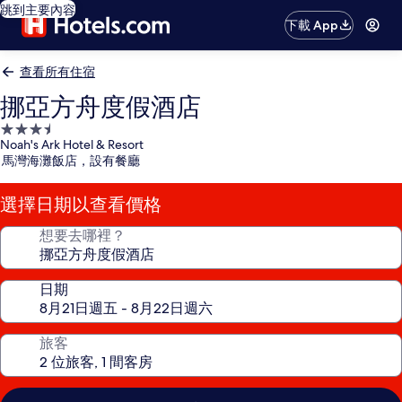
跳到主要內容
下載 App
查看所有住宿
挪亞方舟度假酒店
3.5
Noah's Ark Hotel & Resort
星
馬灣海灘飯店，設有餐廳
級
住
選擇日期以查看價格
宿
想要去哪裡？
日期
旅客