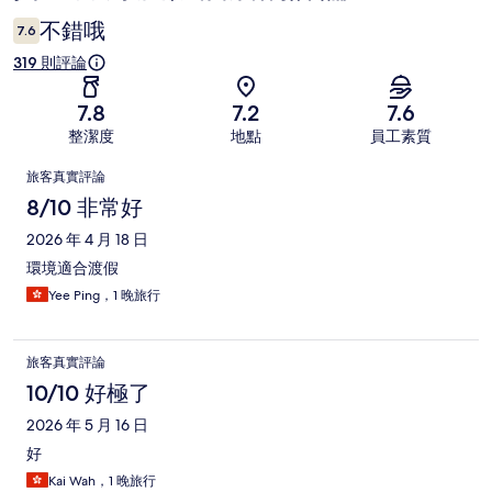
論
不錯哦
7.6
319 則評論
7.8
7.2
7.6
整潔度
地點
員工素質
評
旅客真實評論
論
8/10 非常好
2026 年 4 月 18 日
環境適合渡假
Yee Ping，1 晚旅行
旅客真實評論
10/10 好極了
2026 年 5 月 16 日
好
Kai Wah，1 晚旅行