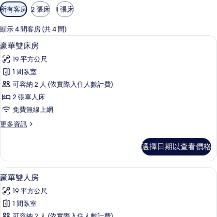
可
所有客房
2 張床
1 張床
用
的
顯示 4 間客房 (共 4 間)
客
豪華雙床房 | 遮光布/窗簾、熨斗/熨
顯
10
豪華雙床房
房
示
篩
19 平方公尺
豪
選
1 間臥室
華
條
可容納 2 人 (依實際入住人數計費)
雙
件
2 張單人床
床
免費無線上網
房
更
更多資訊
的
多
所
豪
選擇日期以查看價格
華
有
雙
相
床
豪華雙人房 | 遮光布/窗簾、熨斗/熨
顯
5
房
豪華雙人房
片
示
的
19 平方公尺
詳
豪
情
1 間臥室
華
可容納 2 人 (依實際入住人數計費)