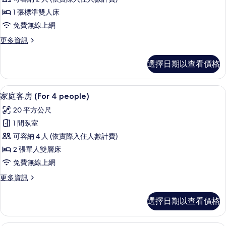
雙
1 張標準雙人床
人
免費無線上網
房
更
更多資訊
的
多
所
豪
選擇日期以查看價格
華
有
雙
相
人
家庭客房 (For 4 people) | 遮
顯
2
房
家庭客房 (For 4 people)
片
示
的
20 平方公尺
詳
家
情
1 間臥室
庭
可容納 4 人 (依實際入住人數計費)
客
2 張單人雙層床
房
免費無線上網
(For
更
更多資訊
4
多
people)
家
選擇日期以查看價格
的
庭
客
所
房