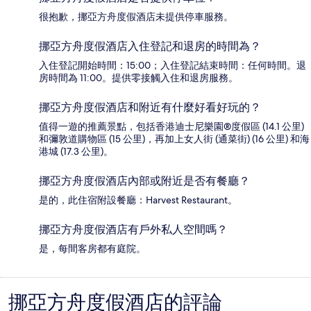
很抱歉，挪亞方舟度假酒店未提供停車服務。
挪亞方舟度假酒店入住登記和退房的時間為？
入住登記開始時間：15:00；入住登記結束時間：任何時間。退
房時間為 11:00。提供零接觸入住和退房服務。
挪亞方舟度假酒店和附近有什麼好看好玩的？
值得一遊的推薦景點，包括香港迪士尼樂園®度假區 (14.1 公里)
和彌敦道購物區 (15 公里)，再加上女人街 (通菜街) (16 公里) 和海
港城 (17.3 公里)。
挪亞方舟度假酒店內部或附近是否有餐廳？
是的，此住宿附設餐廳：Harvest Restaurant。
挪亞方舟度假酒店有戶外私人空間嗎？
是，每間客房都有庭院。
挪亞方舟度假酒店的評論
評