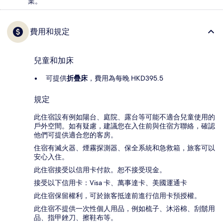
業。
費用和規定
兒童和加床
可提供
折疊床
，費用為每晚 HKD395.5
規定
此住宿設有例如陽台、庭院、露台等可能不適合兒童使用的
戶外空間。如有疑慮，建議您在入住前與住宿方聯絡，確認
他們可提供適合您的客房。
住宿有滅火器、煙霧探測器、保全系統和急救箱，旅客可以
安心入住。
此住宿接受以信用卡付款。恕不接受現金。
接受以下信用卡：Visa 卡、萬事達卡、美國運通卡
此住宿保留權利，可於旅客抵達前進行信用卡預授權。
此住宿不提供一次性個人用品，例如梳子、沐浴棉、刮鬍用
品、指甲銼刀、擦鞋布等。