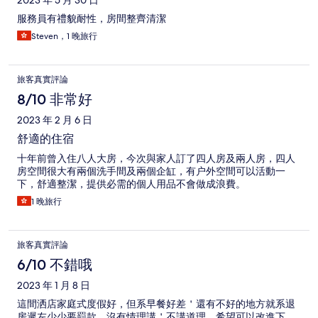
2023 年 5 月 30 日
服務員有禮貌耐性，房間整齊清潔
Steven，1 晚旅行
旅客真實評論
8/10 非常好
2023 年 2 月 6 日
舒適的住宿
十年前曾入住八人大房，今次與家人訂了四人房及兩人房，四人
房空間很大有兩個洗手間及兩個企缸，有户外空間可以活動一
下，舒適整潔，提供必需的個人用品不會做成浪費。
1 晚旅行
旅客真實評論
6/10 不錯哦
2023 年 1 月 8 日
這間洒店家庭式度假好，但系早餐好差＇還有不好的地方就系退
房遲左少少要罰款，沒有情理講＇不講道理，希望可以改進下