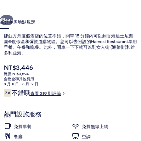
酒
一個
下一個
店
44+
簡介
客房
地點
規定
的
挪亞方舟度假酒店的位置不錯，開車 15 分鐘內可以到香港迪士尼樂
相
園®度假區和彌敦道購物區。您可以去附設的Harvest Restaurant享用
早餐、午餐和晚餐。此外，開車一下下就可以到女人街 (通菜街)和維
片
多利亞港。
集
目
NT$3,446
前
總價 NT$3,894
的
含稅金和其他費用
價
8 月 11 日 - 8 月 12 日
鄰近海灘
格
評
不錯哦
7.6
查看 319 則評論
是
7.6 分，滿分 10 分，
論
NT$3,446
熱門設施服務
免費早餐
免費無線上網
餐廳
空調